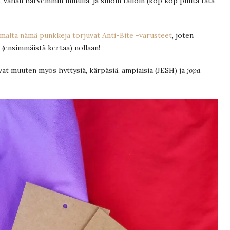
, vähän harvemmin minulla, ja silloin tällöin (kop kop puuta tätä
malta nämä punkkeja torjuvat Anti-Bite -varusteet
, joten
 (ensimmäistä kertaa) nollaan!
at muuten myös hyttysiä, kärpäsiä, ampiaisia (JESH) ja
jopa