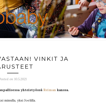
ASTAAN! VINKIT JA
ARUSTEET
Posted on 10.5.2021
upallisessa yhteistyössä
Reiman
kanssa.
 minulla, yksi Joelilla.