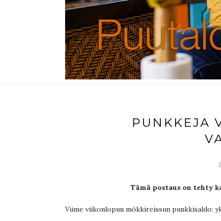
PUNKKEJA V
V
Tämä postaus on tehty ka
Viime viikonlopun mökkireissun punkkisaldo: yksi