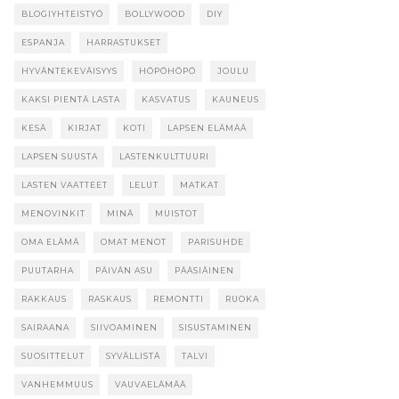
BLOGIYHTEISTYÖ
BOLLYWOOD
DIY
ESPANJA
HARRASTUKSET
HYVÄNTEKEVÄISYYS
HÖPÖHÖPÖ
JOULU
KAKSI PIENTÄ LASTA
KASVATUS
KAUNEUS
KESÄ
KIRJAT
KOTI
LAPSEN ELÄMÄÄ
LAPSEN SUUSTA
LASTENKULTTUURI
LASTEN VAATTEET
LELUT
MATKAT
MENOVINKIT
MINÄ
MUISTOT
OMA ELÄMÄ
OMAT MENOT
PARISUHDE
PUUTARHA
PÄIVÄN ASU
PÄÄSIÄINEN
RAKKAUS
RASKAUS
REMONTTI
RUOKA
SAIRAANA
SIIVOAMINEN
SISUSTAMINEN
SUOSITTELUT
SYVÄLLISTÄ
TALVI
VANHEMMUUS
VAUVAELÄMÄÄ