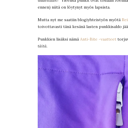
uudestaan?”
Yleensä punkit ovat tosiaan Joelilla
ennen) niitä on löytynyt myös lapsista.
Mutta nyt me saatiin blogiyhteistyön myötä
Rei
toivottavasti tänä kesänä lasten punkkisaldo jää
Punkkien lisäksi nämä
Anti-Bite -vaatteet
torjuv
täitä
.