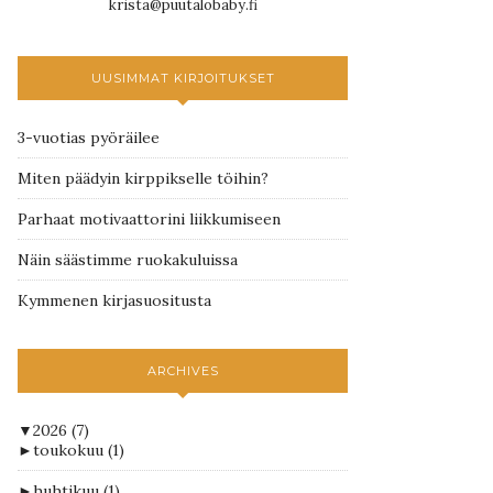
krista@puutalobaby.fi
UUSIMMAT KIRJOITUKSET
3-vuotias pyöräilee
Miten päädyin kirppikselle töihin?
Parhaat motivaattorini liikkumiseen
Näin säästimme ruokakuluissa
Kymmenen kirjasuositusta
ARCHIVES
▼
2026
(7)
►
toukokuu
(1)
►
huhtikuu
(1)