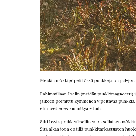
Meidän mökkipöpelikössä punkkeja on pal-jon.
Pahimmillaan Joelin (meidän punkkimagneetti) j
jälkeen poimittu kymmenen vipeltävää punkkia. Sil
ehtineet edes kiinnittyä – huh.
Silti hyvin poikkeuksellinen on sellainen mökkir
Sitä alkaa jopa epäillä punkkitarkastusten huole