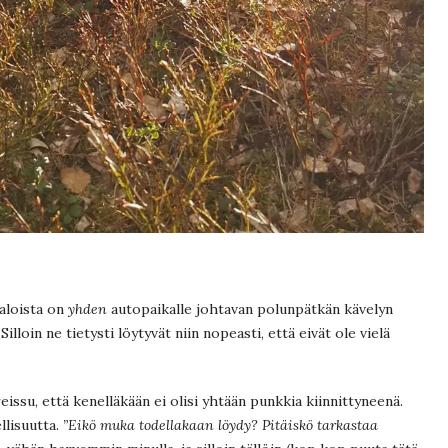
aloista on
yhden
autopaikalle johtavan polunpätkän kävelyn
loin ne tietysti löytyvät niin nopeasti, että eivät ole vielä
eissu, että kenelläkään ei olisi yhtään punkkia kiinnittyneenä.
llisuutta.
”Eikö muka todellakaan löydy? Pitäiskö tarkastaa