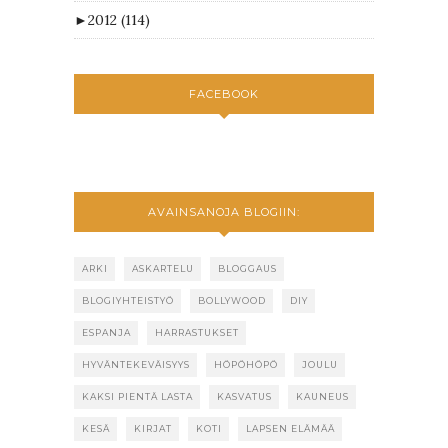
►
2012
(114)
FACEBOOK
AVAINSANOJA BLOGIIN:
ARKI
ASKARTELU
BLOGGAUS
BLOGIYHTEISTYÖ
BOLLYWOOD
DIY
ESPANJA
HARRASTUKSET
HYVÄNTEKEVÄISYYS
HÖPÖHÖPÖ
JOULU
KAKSI PIENTÄ LASTA
KASVATUS
KAUNEUS
KESÄ
KIRJAT
KOTI
LAPSEN ELÄMÄÄ