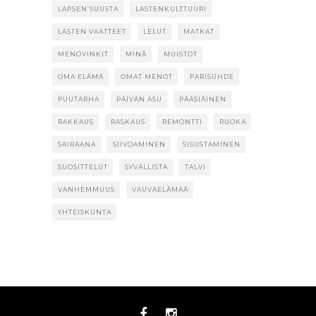
LAPSEN SUUSTA
LASTENKULTTUURI
LASTEN VAATTEET
LELUT
MATKAT
MENOVINKIT
MINÄ
MUISTOT
OMA ELÄMÄ
OMAT MENOT
PARISUHDE
PUUTARHA
PÄIVÄN ASU
PÄÄSIÄINEN
RAKKAUS
RASKAUS
REMONTTI
RUOKA
SAIRAANA
SIIVOAMINEN
SISUSTAMINEN
SUOSITTELUT
SYVÄLLISTÄ
TALVI
VANHEMMUUS
VAUVAELÄMÄÄ
YHTEISKUNTA