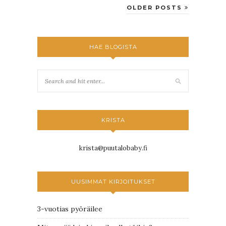
OLDER POSTS
HAE BLOGISTA
KRISTA
krista@puutalobaby.fi
UUSIMMAT KIRJOITUKSET
3-vuotias pyöräilee