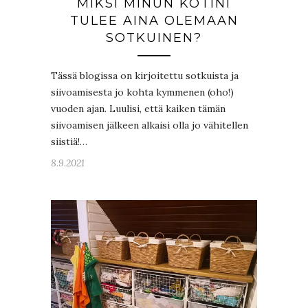
MIKSI MINUN KOTINI
TULEE AINA OLEMAAN
SOTKUINEN?
Tässä blogissa on kirjoitettu sotkuista ja
siivoamisesta jo kohta kymmenen (oho!)
vuoden ajan. Luulisi, että kaiken tämän
siivoamisen jälkeen alkaisi olla jo vähitellen
siistiä!…
8.9.2021