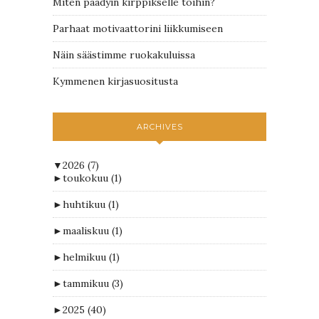
Miten päädyin kirppikselle töihin?
Parhaat motivaattorini liikkumiseen
Näin säästimme ruokakuluissa
Kymmenen kirjasuositusta
ARCHIVES
▼
2026
(7)
►
toukokuu
(1)
►
huhtikuu
(1)
►
maaliskuu
(1)
►
helmikuu
(1)
►
tammikuu
(3)
►
2025
(40)