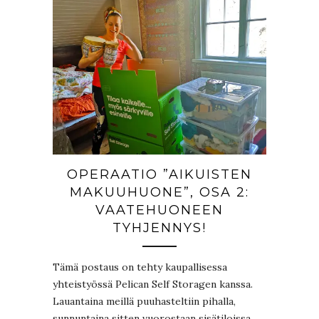
OPERAATIO ”AIKUISTEN
MAKUUHUONE”, OSA 2:
VAATEHUONEEN
TYHJENNYS!
Tämä postaus on tehty kaupallisessa
yhteistyössä Pelican Self Storagen kanssa.
Lauantaina meillä puuhasteltiin pihalla,
sunnuntaina sitten vuorostaan sisätiloissa.