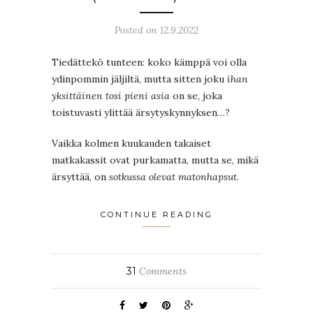
Posted on 12.9.2022
Tiedättekö tunteen: koko kämppä voi olla
ydinpommin jäljiltä, mutta sitten joku
ihan
yksittäinen tosi pieni asia
on se, joka
toistuvasti ylittää ärsytyskynnyksen…?
Vaikka kolmen kuukauden takaiset
matkakassit ovat purkamatta, mutta se, mikä
ärsyttää, on
sotkussa olevat matonhapsut
.
CONTINUE READING
31
Comments