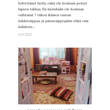
kylvettänyt heitä, enkä ole koskaan pessyt
lapsen tukkaa. En myöskään ole koskaan
vaihtanut 7 viikon ikäisen vauvan
kakkavaippaa, ja pissavaippojakin ehkä vain
kahdesti.…
15.8.2022