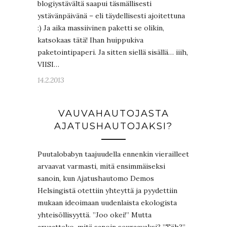
blogiystävältä saapui täsmällisesti
ystävänpäivänä – eli täydellisesti ajoitettuna
:) Ja aika massiivinen paketti se olikin,
katsokaas tätä! Ihan huippukiva
paketointipaperi. Ja sitten siellä sisällä… iiih,
VIISI…
14.2.2013
VAUVAHAUTOJASTA
AJATUSHAUTOJAKSI?
Puutalobabyn taajuudella ennenkin vierailleet
arvaavat varmasti, mitä ensimmäiseksi
sanoin, kun Ajatushautomo Demos
Helsingistä otettiin yhteyttä ja pyydettiin
mukaan ideoimaan uudenlaista ekologista
yhteisöllisyyttä. ”Joo okei!” Mutta