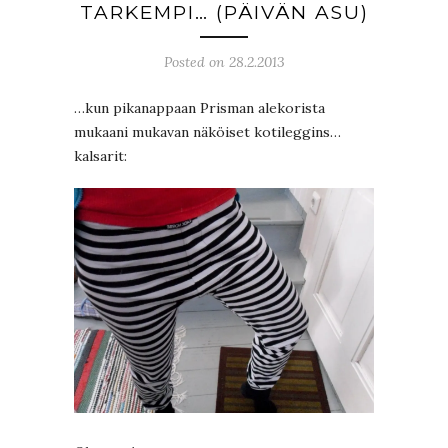
TARKEMPI… (PÄIVÄN ASU)
Posted on 28.2.2013
…kun pikanappaan Prisman alekorista
mukaani mukavan näköiset kotileggins…
kalsarit: