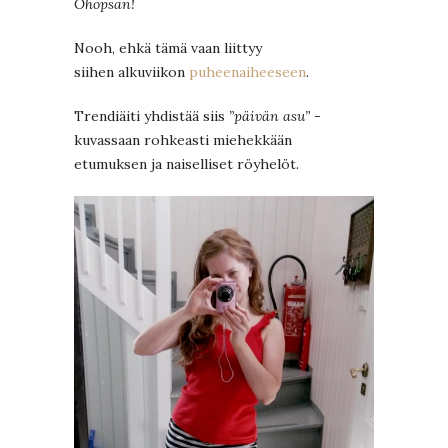
Ohopsan!
Nooh, ehkä tämä vaan liittyy
siihen alkuviikon
puheenaiheeseen
.
Trendiäiti yhdistää siis
”päivän asu”
-
kuvassaan rohkeasti miehekkään
etumuksen ja naiselliset röyhelöt.