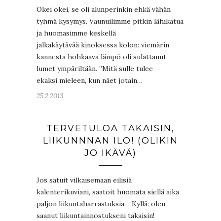
Okei okei, se oli alunperinkin ehkä vähän
tyhmä kysymys. Vaunuilimme pitkin lähikatua
ja huomasimme keskellä
jalkakäytävää kinoksessa kolon: viemärin
kannesta hohkaava lämpö oli sulattanut
lumet ympäriltään. ”Mitä sulle tulee
ekaksi mieleen, kun näet jotain…
25.2.2013
TERVETULOA TAKAISIN,
LIIKUNNNAN ILO! (OLIKIN
JO IKÄVÄ)
Jos satuit vilkaisemaan eilisiä
kalenterikuviani, saatoit huomata siellä aika
paljon liikuntaharrastuksia… Kyllä: olen
saanut liikuntainnostukseni takaisin!