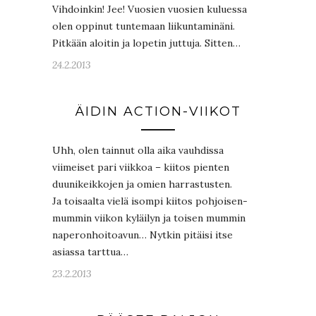
Vihdoinkin! Jee! Vuosien vuosien kuluessa
olen oppinut tuntemaan liikuntaminäni.
Pitkään aloitin ja lopetin juttuja. Sitten…
24.2.2013
ÄIDIN ACTION-VIIKOT
Uhh, olen tainnut olla aika vauhdissa
viimeiset pari viikkoa – kiitos pienten
duunikeikkojen ja omien harrastusten.
Ja toisaalta vielä isompi kiitos pohjoisen-
mummin viikon kyläilyn ja toisen mummin
naperonhoitoavun… Nytkin pitäisi itse
asiassa tarttua…
23.2.2013