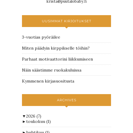
krista@puutalobaby.fi
UUSIMMAT KIRJOITUKSET
3-vuotias pyöräilee
Miten päädyin kirppikselle töihin?
Parhaat motivaattorini liikkumiseen
Näin säästimme ruokakuluissa
Kymmenen kirjasuositusta
ARCHIVES
▼
2026
(7)
►
toukokuu
(1)
►
huhtikuu
(1)