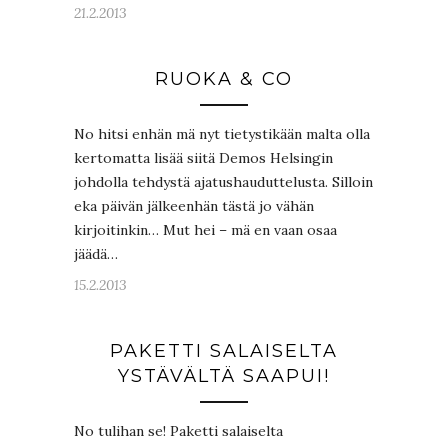
21.2.2013
RUOKA & CO
No hitsi enhän mä nyt tietystikään malta olla
kertomatta lisää siitä Demos Helsingin
johdolla tehdystä ajatushauduttelusta. Silloin
eka päivän jälkeenhän tästä jo vähän
kirjoitinkin… Mut hei – mä en vaan osaa
jäädä…
15.2.2013
PAKETTI SALAISELTA
YSTÄVÄLTÄ SAAPUI!
No tulihan se! Paketti salaiselta