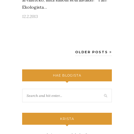
arvaatteko, mitä sanoin seuraavaksi? ”Täh?”
Ekologista…
12.2.2013
OLDER POSTS
HAE BLOGISTA
KRISTA