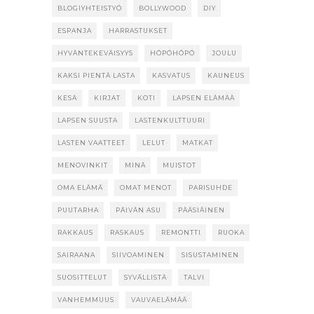
BLOGIYHTEISTYÖ
BOLLYWOOD
DIY
ESPANJA
HARRASTUKSET
HYVÄNTEKEVÄISYYS
HÖPÖHÖPÖ
JOULU
KAKSI PIENTÄ LASTA
KASVATUS
KAUNEUS
KESÄ
KIRJAT
KOTI
LAPSEN ELÄMÄÄ
LAPSEN SUUSTA
LASTENKULTTUURI
LASTEN VAATTEET
LELUT
MATKAT
MENOVINKIT
MINÄ
MUISTOT
OMA ELÄMÄ
OMAT MENOT
PARISUHDE
PUUTARHA
PÄIVÄN ASU
PÄÄSIÄINEN
RAKKAUS
RASKAUS
REMONTTI
RUOKA
SAIRAANA
SIIVOAMINEN
SISUSTAMINEN
SUOSITTELUT
SYVÄLLISTÄ
TALVI
VANHEMMUUS
VAUVAELÄMÄÄ