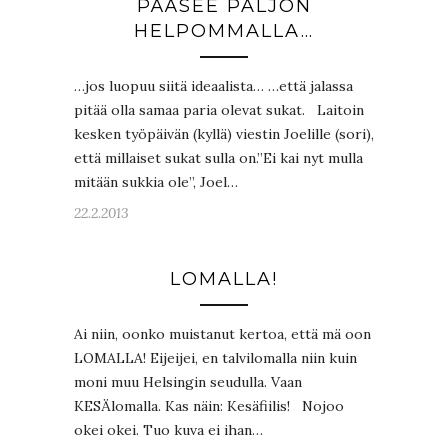
PÄÄSEE PALJON
HELPOMMALLA…
…jos luopuu siitä ideaalista… …että jalassa
pitää olla samaa paria olevat sukat. Laitoin
kesken työpäivän (kyllä) viestin Joelille (sori),
että millaiset sukat sulla on.”Ei kai nyt mulla
mitään sukkia ole”, Joel…
22.2.2013
LOMALLA!
Ai niin, oonko muistanut kertoa, että mä oon
LOMALLA! Eijeijei, en talvilomalla niin kuin
moni muu Helsingin seudulla. Vaan
KESÄlomalla. Kas näin: Kesäfiilis! Nojoo
okei okei. Tuo kuva ei ihan…