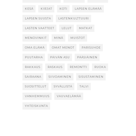
KESÄ
KIRJAT
KOTI
LAPSEN ELÄMÄÄ
LAPSEN SUUSTA
LASTENKULTTUURI
LASTEN VAATTEET
LELUT
MATKAT
MENOVINKIT
MINÄ
MUISTOT
OMA ELÄMÄ
OMAT MENOT
PARISUHDE
PUUTARHA
PÄIVÄN ASU
PÄÄSIÄINEN
RAKKAUS
RASKAUS
REMONTTI
RUOKA
SAIRAANA
SIIVOAMINEN
SISUSTAMINEN
SUOSITTELUT
SYVÄLLISTÄ
TALVI
VANHEMMUUS
VAUVAELÄMÄÄ
YHTEISKUNTA