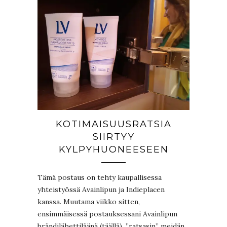
KOTIMAISUUSRATSIA
SIIRTYY
KYLPYHUONEESEEN
Tämä postaus on tehty kaupallisessa
yhteistyössä Avainlipun ja Indieplacen
kanssa. Muutama viikko sitten,
ensimmäisessä postauksessani Avainlipun
brändilähettiläänä (täällä), ”ratsasin” meidän