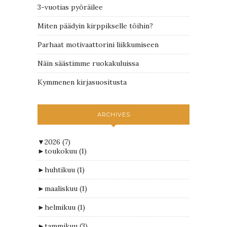
3-vuotias pyöräilee
Miten päädyin kirppikselle töihin?
Parhaat motivaattorini liikkumiseen
Näin säästimme ruokakuluissa
Kymmenen kirjasuositusta
ARCHIVES
▼
2026
(7)
►
toukokuu
(1)
►
huhtikuu
(1)
►
maaliskuu
(1)
►
helmikuu
(1)
►
tammikuu
(3)