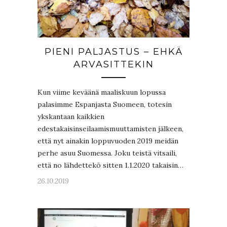
PIENI PALJASTUS – EHKÄ
ARVASITTEKIN
Kun viime keväänä maaliskuun lopussa
palasimme Espanjasta Suomeen, totesin
ykskantaan kaikkien
edestakaisinseilaamismuuttamisten jälkeen,
että nyt ainakin loppuvuoden 2019 meidän
perhe asuu Suomessa. Joku teistä vitsaili,
että no lähdettekö sitten 1.1.2020 takaisin…
26.10.2019