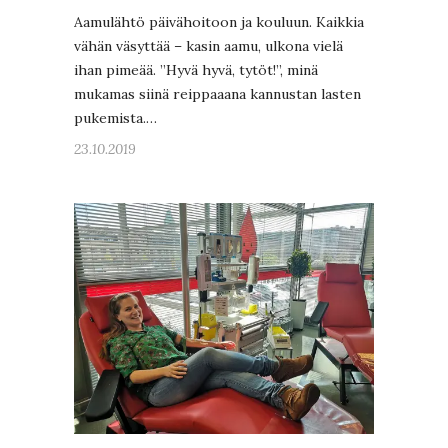
Aamulähtö päivähoitoon ja kouluun. Kaikkia
vähän väsyttää – kasin aamu, ulkona vielä
ihan pimeää. ”Hyvä hyvä, tytöt!”, minä
mukamas siinä reippaaana kannustan lasten
pukemista.…
23.10.2019