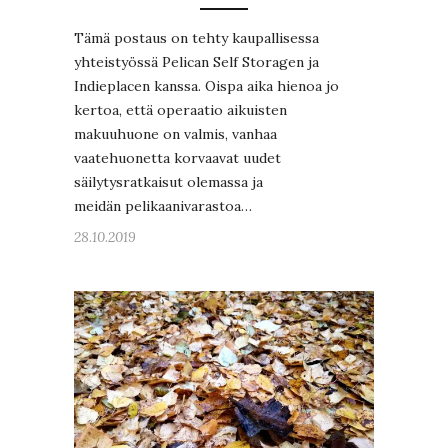
Tämä postaus on tehty kaupallisessa
yhteistyössä Pelican Self Storagen ja
Indieplacen kanssa. Oispa aika hienoa jo
kertoa, että operaatio aikuisten
makuuhuone on valmis, vanhaa
vaatehuonetta korvaavat uudet
säilytysratkaisut olemassa ja
meidän pelikaanivarastoa…
28.10.2019