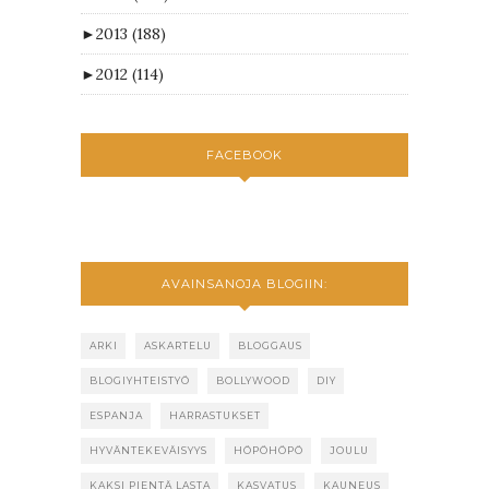
►
2013
(188)
►
2012
(114)
FACEBOOK
AVAINSANOJA BLOGIIN:
ARKI
ASKARTELU
BLOGGAUS
BLOGIYHTEISTYÖ
BOLLYWOOD
DIY
ESPANJA
HARRASTUKSET
HYVÄNTEKEVÄISYYS
HÖPÖHÖPÖ
JOULU
KAKSI PIENTÄ LASTA
KASVATUS
KAUNEUS