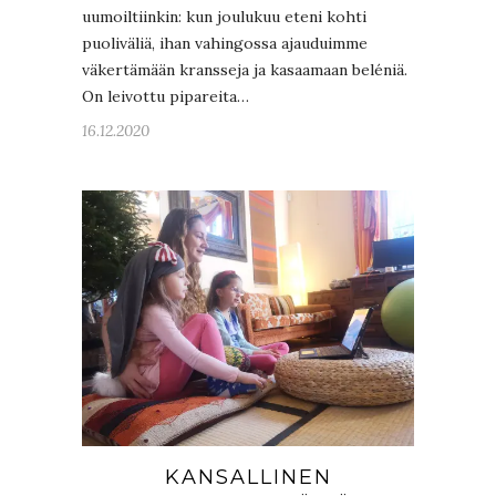
uumoiltiinkin: kun joulukuu eteni kohti
puoliväliä, ihan vahingossa ajauduimme
väkertämään kransseja ja kasaamaan beléniä.
On leivottu pipareita…
16.12.2020
KANSALLINEN