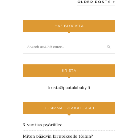
OLDER POSTS
HAE BLOGISTA
KRISTA
krista@puutalobaby.fi
UUSIMMAT KIRJOITUKSET
3-vuotias pyöräilee
Miten päädyin kirppikselle töihin?