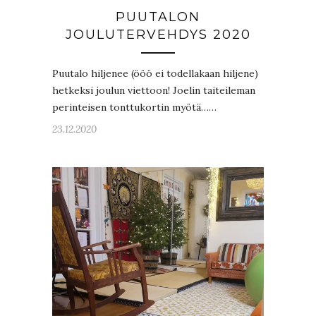
PUUTALON
JOULUTERVEHDYS 2020
Puutalo hiljenee (ööö ei todellakaan hiljene)
hetkeksi joulun viettoon! Joelin taiteileman
perinteisen tonttukortin myötä……
23.12.2020