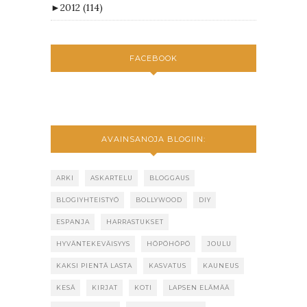
►
2012
(114)
FACEBOOK
AVAINSANOJA BLOGIIN:
ARKI
ASKARTELU
BLOGGAUS
BLOGIYHTEISTYÖ
BOLLYWOOD
DIY
ESPANJA
HARRASTUKSET
HYVÄNTEKEVÄISYYS
HÖPÖHÖPÖ
JOULU
KAKSI PIENTÄ LASTA
KASVATUS
KAUNEUS
KESÄ
KIRJAT
KOTI
LAPSEN ELÄMÄÄ