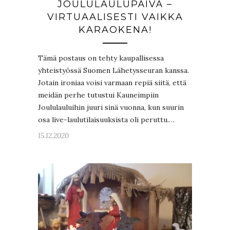
JOULULAULUPÄIVÄ –
VIRTUAALISESTI VAIKKA
KARAOKENA!
Tämä postaus on tehty kaupallisessa
yhteistyössä Suomen Lähetysseuran kanssa.
Jotain ironiaa voisi varmaan repiä siitä, että
meidän perhe tutustui Kauneimpiin
Joululauluihin juuri sinä vuonna, kun suurin
osa live-laulutilaisuuksista oli peruttu.…
15.12.2020