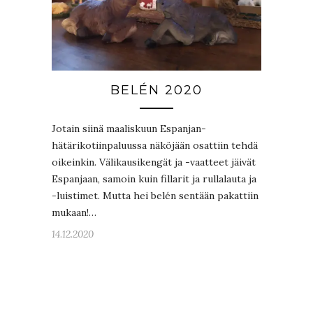
BELÉN 2020
Jotain siinä maaliskuun Espanjan-
hätärikotiinpaluussa näköjään osattiin tehdä
oikeinkin. Välikausikengät ja -vaatteet jäivät
Espanjaan, samoin kuin fillarit ja rullalauta ja
-luistimet. Mutta hei belén sentään pakattiin
mukaan!…
14.12.2020