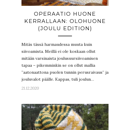
OPERAATIO HUONE
KERRALLAAN: OLOHUONE
(JOULU EDITION)
Mitäs tässä harmaudessa muuta kuin
siivoamista. Meillä ei ole koskaan ollut
mitään varsinaista joulusuursiivoamisen
tapaa – pikemminkin se on ollut mallia
”aatonaattona puolen tunnin perusraivaus” ja
jouluvalot päälle. Kappas, tuli joulun…
21.12.2020