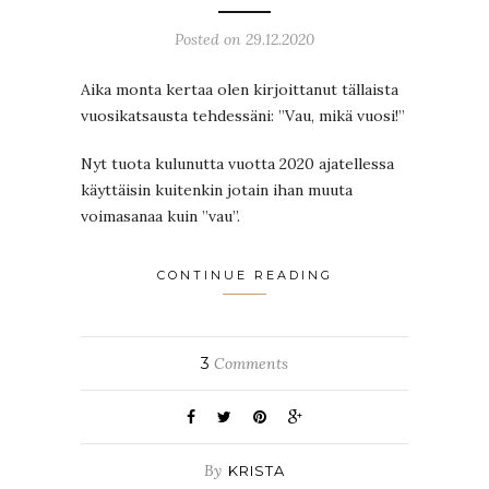
Posted on 29.12.2020
Aika monta kertaa olen kirjoittanut tällaista
vuosikatsausta tehdessäni: ”Vau, mikä vuosi!”
Nyt tuota kulunutta vuotta 2020 ajatellessa
käyttäisin kuitenkin jotain ihan muuta
voimasanaa kuin ”vau”.
CONTINUE READING
3
Comments
By
KRISTA