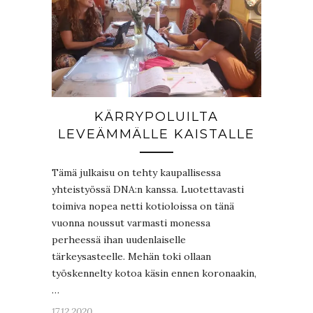
KÄRRYPOLUILTA
LEVEÄMMÄLLE KAISTALLE
Tämä julkaisu on tehty kaupallisessa
yhteistyössä DNA:n kanssa. Luotettavasti
toimiva nopea netti kotioloissa on tänä
vuonna noussut varmasti monessa
perheessä ihan uudenlaiselle
tärkeysasteelle. Mehän toki ollaan
työskennelty kotoa käsin ennen koronaakin,
…
17.12.2020