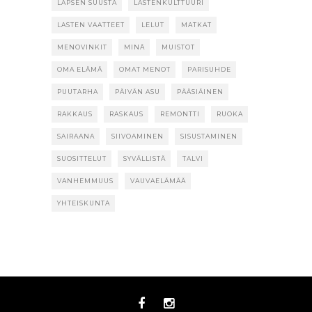
LAPSEN SUUSTA
LASTENKULTTUURI
LASTEN VAATTEET
LELUT
MATKAT
MENOVINKIT
MINÄ
MUISTOT
OMA ELÄMÄ
OMAT MENOT
PARISUHDE
PUUTARHA
PÄIVÄN ASU
PÄÄSIÄINEN
RAKKAUS
RASKAUS
REMONTTI
RUOKA
SAIRAANA
SIIVOAMINEN
SISUSTAMINEN
SUOSITTELUT
SYVÄLLISTÄ
TALVI
VANHEMMUUS
VAUVAELÄMÄÄ
YHTEISKUNTA