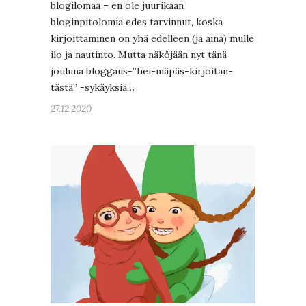
blogilomaa – en ole juurikaan
bloginpitolomia edes tarvinnut, koska
kirjoittaminen on yhä edelleen (ja aina) mulle
ilo ja nautinto. Mutta näköjään nyt tänä
jouluna bloggaus-”hei-mäpäs-kirjoitan-
tästä” -sykäyksiä…
27.12.2020