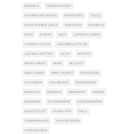
ESPANJA
HARRASTUKSET
HYVÄNTEKEVÄISYYS
HÖPÖHÖPÖ
JOULU
KAKSI PIENTÄ LASTA
KASVATUS
KAUNEUS
KESÄ
KIRJAT
KOTI
LAPSEN ELÄMÄÄ
LAPSEN SUUSTA
LASTENKULTTUURI
LASTEN VAATTEET
LELUT
MATKAT
MENOVINKIT
MINÄ
MUISTOT
OMA ELÄMÄ
OMAT MENOT
PARISUHDE
PUUTARHA
PÄIVÄN ASU
PÄÄSIÄINEN
RAKKAUS
RASKAUS
REMONTTI
RUOKA
SAIRAANA
SIIVOAMINEN
SISUSTAMINEN
SUOSITTELUT
SYVÄLLISTÄ
TALVI
VANHEMMUUS
VAUVAELÄMÄÄ
YHTEISKUNTA