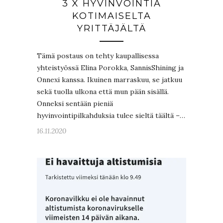
3 X HYVINVOINTIA
KOTIMAISELTA
YRITTÄJÄLTÄ
Tämä postaus on tehty kaupallisessa
yhteistyössä Elina Porokka, SannisShining ja
Onnexi kanssa. Ikuinen marraskuu, se jatkuu
sekä tuolla ulkona että mun pään sisällä.
Onneksi sentään pieniä
hyvinvointipilkahduksia tulee sieltä täältä –…
16.11.2020