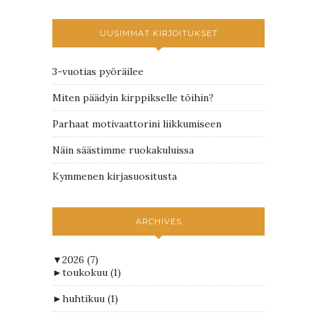
UUSIMMAT KIRJOITUKSET
3-vuotias pyöräilee
Miten päädyin kirppikselle töihin?
Parhaat motivaattorini liikkumiseen
Näin säästimme ruokakuluissa
Kymmenen kirjasuositusta
ARCHIVES
▼
2026
(7)
►
toukokuu
(1)
►
huhtikuu
(1)