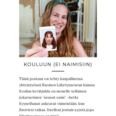
KOULUUN (EI NAIMISIIN)
Tämä postaus on tehty kaupallisessa
yhteistyössä Suomen Lähetysseuran kanssa.
Koulun kevätjuhla on monelle sellainen
jokavuotinen ”nessut esiin” -hetki.
Kyynelhanat aukeavat viimeistään, kun
Suvivirsi raikaa. Itselleni jostain syystä jopa
liikuttavampaa on tämä…