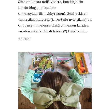
Siitä on kohta neljä vuotta, kun kirjoitin
tämän blogipostauksen
onnensykkyräismykkyräisenä. Senhetkisen
tunnetilan muistelu (ja vertailu nykytilaan) on
ollut usein mielessä tässä viimeisen kahden
vuoden aikana. Se oli hassu (?) kausi: olin…
4.3.2022