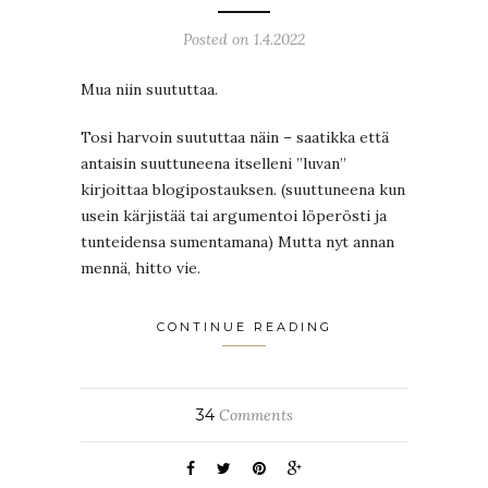
Posted on 1.4.2022
Mua niin suututtaa.
Tosi harvoin suututtaa näin – saatikka että
antaisin suuttuneena itselleni ”luvan”
kirjoittaa blogipostauksen. (suuttuneena kun
usein kärjistää tai argumentoi löperösti ja
tunteidensa sumentamana) Mutta nyt annan
mennä, hitto vie.
CONTINUE READING
34
Comments