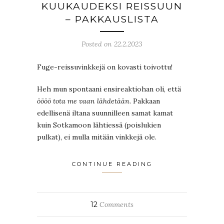
KUUKAUDEKSI REISSUUN
– PAKKAUSLISTA
Posted on 22.2.2023
Fuge-reissuvinkkejä on kovasti toivottu!
Heh mun spontaani ensireaktiohan oli, että
öööö tota me vaan lähdetään.
Pakkaan
edellisenä iltana suunnilleen samat kamat
kuin Sotkamoon lähtiessä (poislukien
pulkat), ei mulla mitään vinkkejä ole.
CONTINUE READING
12
Comments