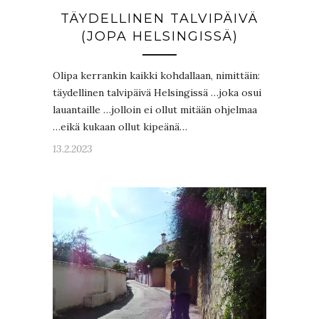
TÄYDELLINEN TALVIPÄIVÄ
(JOPA HELSINGISSÄ)
Olipa kerrankin kaikki kohdallaan, nimittäin:
täydellinen talvipäivä Helsingissä …joka osui
lauantaille …jolloin ei ollut mitään ohjelmaa
…eikä kukaan ollut kipeänä…
13.2.2023