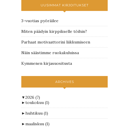
UUSIMMAT KIRJOITUKSET
3-vuotias pyöräilee
Miten päädyin kirppikselle töihin?
Parhaat motivaattorini liikkumiseen
Näin säästimme ruokakuluissa
Kymmenen kirjasuositusta
ARCHIVES
▼
2026
(7)
►
toukokuu
(1)
►
huhtikuu
(1)
►
maaliskuu
(1)