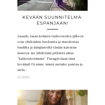
KEVÄÄN SUUNNITELMA:
ESPANJAAN!
Aaaaah, tasan kolmen taukovuoden jälkeen
voin vihdoinkin huokaista ja muodostaa
huulilta ja äänijänteiltä tämän kaivatun
lauseen: me lähdetään pitkästä aikaa
”kakkoskotiimme” Fuengirolaan tänä
keväänä! Oi sinne, missä aurinko paistaa ja
sielu…
9.2.2023