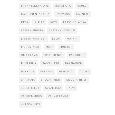
HYVÄNTEKEVÄISYYS
HÖPÖHÖPÖ
JOULU
KAKSI PIENTÄ LASTA
KASVATUS
KAUNEUS
KESÄ
KIRJAT
KOTI
LAPSEN ELÄMÄÄ
LAPSEN SUUSTA
LASTENKULTTUURI
LASTEN VAATTEET
LELUT
MATKAT
MENOVINKIT
MINÄ
MUISTOT
OMA ELÄMÄ
OMAT MENOT
PARISUHDE
PUUTARHA
PÄIVÄN ASU
PÄÄSIÄINEN
RAKKAUS
RASKAUS
REMONTTI
RUOKA
SAIRAANA
SIIVOAMINEN
SISUSTAMINEN
SUOSITTELUT
SYVÄLLISTÄ
TALVI
VANHEMMUUS
VAUVAELÄMÄÄ
YHTEISKUNTA