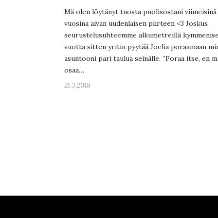
Mä olen löytänyt tuosta puolisostani viimeisinä
vuosina aivan uudenlaisen piirteen <3 Joskus
seurustelusuhteemme alkumetreillä kymmenis
vuotta sitten yritin pyytää Joelia poraamaan mi
asuntooni pari taulua seinälle. ”Poraa itse, en m
osaa…
21.3.2018