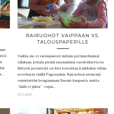
RAIRUOHOT VAIPPAAN VS.
TALOUSPAPERILLE
ihme
hteä
Vaikka me ei varsinaisesti mitään perinneihmisiä
en
ollakaan, joitain pieniä suomalaisia vuodenkiertoon
lut
liittyviä perinteitä on kiva toteuttaa (vaikkakin vähän
va…
soveltaen) täällä Fugessakin. Rairuohon siemeniä
onnistuttiin bongaamaan Suomi-kaupasta, mutta
”äääh ei jaksa” -rajan…
25.3.2018