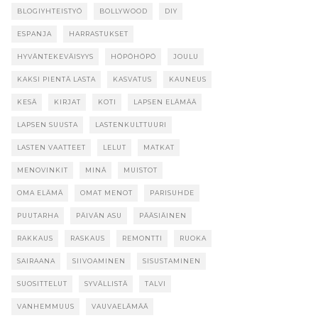
BLOGIYHTEISTYÖ
BOLLYWOOD
DIY
ESPANJA
HARRASTUKSET
HYVÄNTEKEVÄISYYS
HÖPÖHÖPÖ
JOULU
KAKSI PIENTÄ LASTA
KASVATUS
KAUNEUS
KESÄ
KIRJAT
KOTI
LAPSEN ELÄMÄÄ
LAPSEN SUUSTA
LASTENKULTTUURI
LASTEN VAATTEET
LELUT
MATKAT
MENOVINKIT
MINÄ
MUISTOT
OMA ELÄMÄ
OMAT MENOT
PARISUHDE
PUUTARHA
PÄIVÄN ASU
PÄÄSIÄINEN
RAKKAUS
RASKAUS
REMONTTI
RUOKA
SAIRAANA
SIIVOAMINEN
SISUSTAMINEN
SUOSITTELUT
SYVÄLLISTÄ
TALVI
VANHEMMUUS
VAUVAELÄMÄÄ