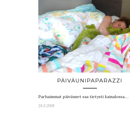
PÄIVÄUNIPAPARAZZI
Parhaimmat päiväunet saa tietysti kainalossa.…
24.3.2018