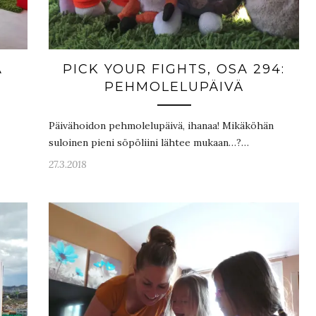
A
PICK YOUR FIGHTS, OSA 294:
PEHMOLELUPÄIVÄ
Päivähoidon pehmolelupäivä, ihanaa! Mikäköhän
suloinen pieni söpöliini lähtee mukaan…?…
27.3.2018