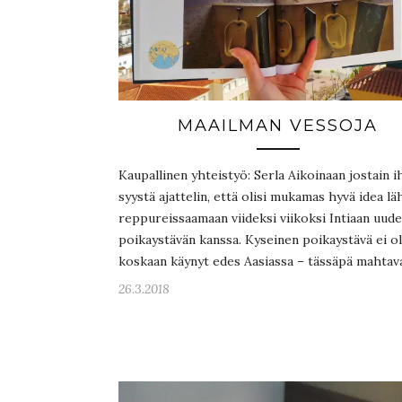
MAAILMAN VESSOJA
Kaupallinen yhteistyö: Serla Aikoinaan jostain 
syystä ajattelin, että olisi mukamas hyvä idea lä
reppureissaamaan viideksi viikoksi Intiaan uud
poikaystävän kanssa. Kyseinen poikaystävä ei ol
koskaan käynyt edes Aasiassa – tässäpä mahta
26.3.2018