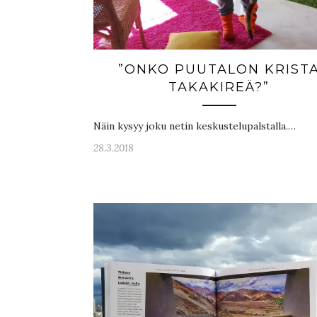
”ONKO PUUTALON KRIST
TAKAKIREÄ?”
Näin kysyy joku netin keskustelupalstalla.…
28.3.2018