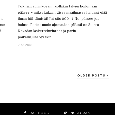
Tokihan aurinkorannikollakin talviurheilemaan
pääsee – miksi kukaan tässä maailmassa haluaisi elää
en
ilman hiihtämistä! Tai siis ööö…? No, pääsee jos
nun
haluaa. Parin tunnin ajomatkan päässä on Sierra
ä
Nevadan laskettelurinteet ja parin
paikallisjunapysäkin…
20.3.2018
OLDER POSTS
FACEBOOK
INSTAGRAM