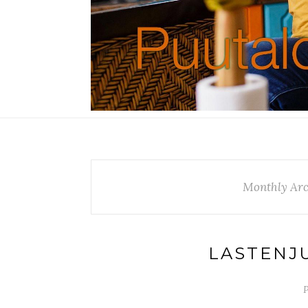
Monthly Arc
LASTENJ
P