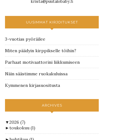
krista@puutalobaby.fi
UUSIMMAT KIRJOITUKSET
3-vuotias pyöräilee
Miten päädyin kirppikselle töihin?
Parhaat motivaattorini liikkumiseen
Näin säästimme ruokakuluissa
Kymmenen kirjasuositusta
ARCHIVES
▼
2026
(7)
►
toukokuu
(1)
►
huhtikuu
(1)