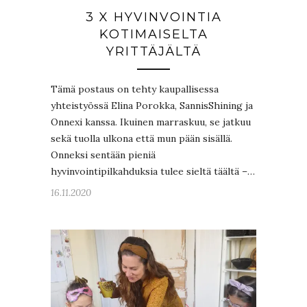
3 X HYVINVOINTIA
KOTIMAISELTA
YRITTÄJÄLTÄ
Tämä postaus on tehty kaupallisessa
yhteistyössä Elina Porokka, SannisShining ja
Onnexi kanssa. Ikuinen marraskuu, se jatkuu
sekä tuolla ulkona että mun pään sisällä.
Onneksi sentään pieniä
hyvinvointipilkahduksia tulee sieltä täältä –…
16.11.2020