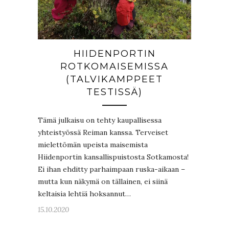
HIIDENPORTIN
ROTKOMAISEMISSA
(TALVIKAMPPEET
TESTISSÄ)
Tämä julkaisu on tehty kaupallisessa
yhteistyössä Reiman kanssa. Terveiset
mielettömän upeista maisemista
Hiidenportin kansallispuistosta Sotkamosta!
Ei ihan ehditty parhaimpaan ruska-aikaan –
mutta kun näkymä on tällainen, ei siinä
keltaisia lehtiä hoksannut…
15.10.2020