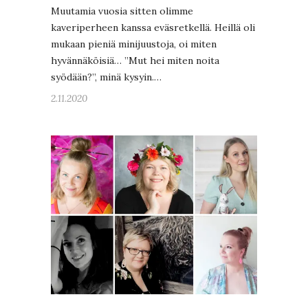
Muutamia vuosia sitten olimme
kaveriperheen kanssa eväsretkellä. Heillä oli
mukaan pieniä minijuustoja, oi miten
hyvännäköisiä… ”Mut hei miten noita
syödään?”, minä kysyin.…
2.11.2020