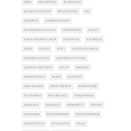
ARKI
ASKARTELU
BLOGGAUS
BLOGIYHTEISTYÖ
BOLLYWOOD
DIY
ESPANJA
HARRASTUKSET
HYVÄNTEKEVÄISYYS
HÖPÖHÖPÖ
JOULU
KAKSI PIENTÄ LASTA
KASVATUS
KAUNEUS
KESÄ
KIRJAT
KOTI
LAPSEN ELÄMÄÄ
LAPSEN SUUSTA
LASTENKULTTUURI
LASTEN VAATTEET
LELUT
MATKAT
MENOVINKIT
MINÄ
MUISTOT
OMA ELÄMÄ
OMAT MENOT
PARISUHDE
PUUTARHA
PÄIVÄN ASU
PÄÄSIÄINEN
RAKKAUS
RASKAUS
REMONTTI
RUOKA
SAIRAANA
SIIVOAMINEN
SISUSTAMINEN
SUOSITTELUT
SYVÄLLISTÄ
TALVI