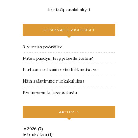
krista@puutalobaby.fi
UUSIMMAT KIRJOITUKSET
3-vuotias pyöräilee
Miten päädyin kirppikselle töihin?
Parhaat motivaattorini liikkumiseen
Näin säästimme ruokakuluissa
Kymmenen kirjasuositusta
ARCHIVES
▼
2026
(7)
►
toukokuu
(1)