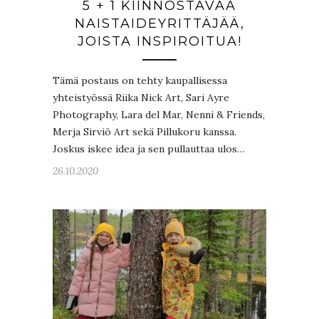
5 + 1 KIINNOSTAVAA
NAISTAIDEYRITTÄJÄÄ,
JOISTA INSPIROITUA!
Tämä postaus on tehty kaupallisessa
yhteistyössä Riika Nick Art, Sari Ayre
Photography, Lara del Mar, Nenni & Friends,
Merja Sirviö Art sekä Pillukoru kanssa.
Joskus iskee idea ja sen pullauttaa ulos…
26.10.2020