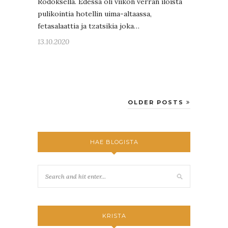
Rodoksella. Edessä oli viikon verran iloista
pulikointia hotellin uima-altaassa,
fetasalaattia ja tzatsikia joka…
13.10.2020
OLDER POSTS
HAE BLOGISTA
KRISTA