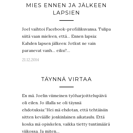
MIES ENNEN JA JÄLKEEN
LAPSIEN
Joel vaihtoi Facebook-profiilikuvansa. Tulipa
siitä vaan mieleen, että… Ennen lapsia:
Kahden lapsen jälkeen: Jotkut ne vain
paranevat vanh… eiku?…
21.12.2014
TÄYNNÄ VIRTAA
En mä. Joelin viimeinen työharjoittelupäivä
oli eilen. Jo illalla se oli täynnä
ehdotuksia:”Hei mä ehdotan, että tehtäisiin
sitten keväälle jonkinlainen aikataulu. Että
koska mä opiskelen, vaikka tietty tuntimäärä
viikossa. Ja miten…