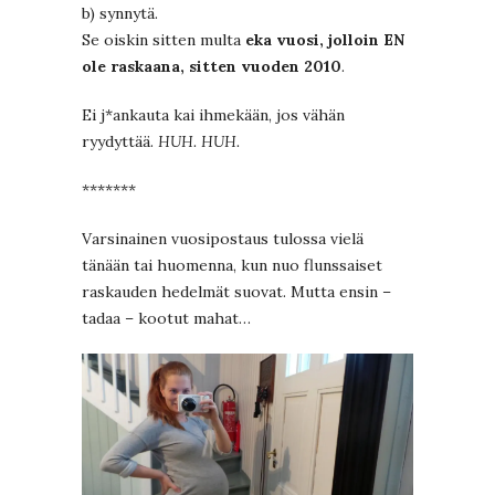
b) synnytä.
Se oiskin sitten multa
eka vuosi, jolloin EN
ole raskaana, sitten vuoden 2010
.
Ei j*ankauta kai ihmekään, jos vähän
ryydyttää.
HUH. HUH.
*******
Varsinainen vuosipostaus tulossa vielä
tänään tai huomenna, kun nuo flunssaiset
raskauden hedelmät suovat. Mutta ensin –
tadaa – kootut mahat…