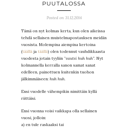
PUUTALOSSA
Posted on 31.12.2014
Tämä on nyt kolmas kerta, kun olen aikeissa
tehdä sellaisen muistelmapostauksen meidän
vuosista. Molempina aiempina kertoina
(
täällä
ja
täällä
) olen todennut vauhdikkaasta
vuodesta jotain tyyliin ”
vautsi huh huh”
. Nyt
kolmannella kerralla sanon samat sanat
edelleen, painottuen kuitenkin tuohon
jälkimmäiseen:
huh huh
.
Ensi vuodelle vähempikin nimittäin kyllä
riittäisi.
Ensi vuonna voisi vaikkapa olla sellainen
vuosi, jolloin:
a) en tule raskaaksi tai