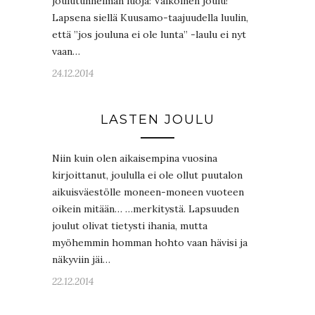
joulutunnelman luoja: Valkoinen joulu!
Lapsena siellä Kuusamo-taajuudella luulin,
että ”jos jouluna ei ole lunta” -laulu ei nyt
vaan…
24.12.2014
LASTEN JOULU
Niin kuin olen aikaisempina vuosina
kirjoittanut, joululla ei ole ollut puutalon
aikuisväestölle moneen-moneen vuoteen
oikein mitään… …merkitystä. Lapsuuden
joulut olivat tietysti ihania, mutta
myöhemmin homman hohto vaan hävisi ja
näkyviin jäi…
22.12.2014