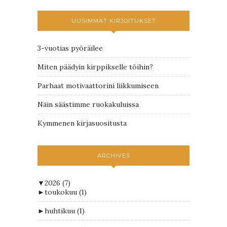
UUSIMMAT KIRJOITUKSET
3-vuotias pyöräilee
Miten päädyin kirppikselle töihin?
Parhaat motivaattorini liikkumiseen
Näin säästimme ruokakuluissa
Kymmenen kirjasuositusta
ARCHIVES
▼
2026
(7)
►
toukokuu
(1)
►
huhtikuu
(1)