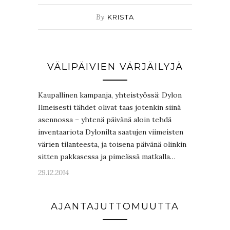
By
KRISTA
VÄLIPÄIVIEN VÄRJÄILYJÄ
Kaupallinen kampanja, yhteistyössä: Dylon
Ilmeisesti tähdet olivat taas jotenkin siinä
asennossa – yhtenä päivänä aloin tehdä
inventaariota Dylonilta saatujen viimeisten
värien tilanteesta, ja toisena päivänä olinkin
sitten pakkasessa ja pimeässä matkalla…
29.12.2014
AJANTAJUTTOMUUTTA