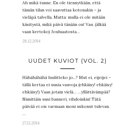
Ah mikä tunne. En ole tiennytkään, että
tämän tilan voi saavuttaa kotonakin – ja
vieläpä talvella. Mutta: mulla ei ole mitään
käsitystä, mikä päivä tänään on! Vau. (älkää
vaan kertoko) Jouluaatosta…
28.12.2014
UUDET KUVIOT (VOL. 2)
Hähähähähä luulitteko jo...? Mut ei, eijeijei –
tällä kertaa ei uusia vauvoja (ehkäisy! ehkäisy!
ehkäisy!) Vaan jotain vielä… …yllättävämpää?
Nimittäin uusi banneri, vihdoinkin! Tätä
päivää ei ois varmaan moni uskonut tulevan.
…
27.12.2014