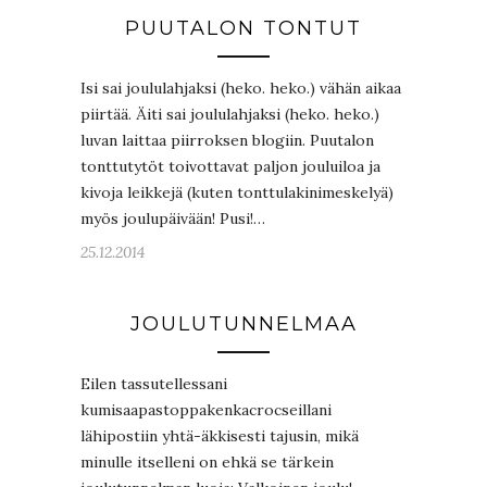
PUUTALON TONTUT
Isi sai joululahjaksi (heko. heko.) vähän aikaa
piirtää. Äiti sai joululahjaksi (heko. heko.)
luvan laittaa piirroksen blogiin. Puutalon
tonttutytöt toivottavat paljon jouluiloa ja
kivoja leikkejä (kuten tonttulakinimeskelyä)
myös joulupäivään! Pusi!…
25.12.2014
JOULUTUNNELMAA
Eilen tassutellessani
kumisaapastoppakenkacrocseillani
lähipostiin yhtä-äkkisesti tajusin, mikä
minulle itselleni on ehkä se tärkein