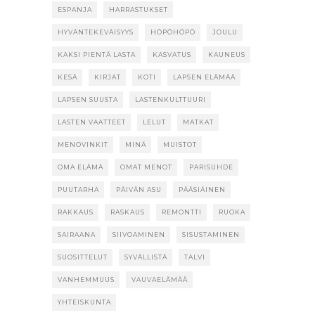
ESPANJA
HARRASTUKSET
HYVÄNTEKEVÄISYYS
HÖPÖHÖPÖ
JOULU
KAKSI PIENTÄ LASTA
KASVATUS
KAUNEUS
KESÄ
KIRJAT
KOTI
LAPSEN ELÄMÄÄ
LAPSEN SUUSTA
LASTENKULTTUURI
LASTEN VAATTEET
LELUT
MATKAT
MENOVINKIT
MINÄ
MUISTOT
OMA ELÄMÄ
OMAT MENOT
PARISUHDE
PUUTARHA
PÄIVÄN ASU
PÄÄSIÄINEN
RAKKAUS
RASKAUS
REMONTTI
RUOKA
SAIRAANA
SIIVOAMINEN
SISUSTAMINEN
SUOSITTELUT
SYVÄLLISTÄ
TALVI
VANHEMMUUS
VAUVAELÄMÄÄ
YHTEISKUNTA