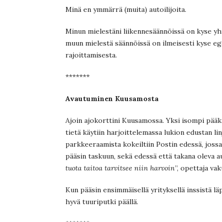
Minä en ymmärrä (muita) autoilijoita.
Minun mielestäni liikennesäännöissä on kyse yh
muun mielestä säännöissä on ilmeisesti kyse eg
rajoittamisesta.
*******
Avautuminen Kuusamosta
Ajoin ajokorttini Kuusamossa. Yksi isompi pääk
tietä käytiin harjoittelemassa lukion edustan li
parkkeeraamista kokeiltiin Postin edessä, jossa
pääsin taskuun, sekä edessä että takana oleva au
tuota taitoa tarvitsee niin harvoin
”, opettaja vak
Kun pääsin ensimmäisellä yrityksellä inssistä lä
hyvä tuuriputki päällä.