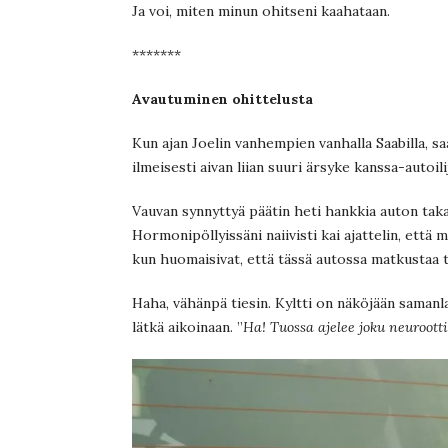
Ja voi, miten minun ohitseni kaahataan.
*******
Avautuminen ohittelusta
Kun ajan Joelin vanhempien vanhalla Saabilla, s
ilmeisesti aivan liian suuri ärsyke kanssa-autoilij
Vauvan synnyttyä päätin heti hankkia auton tak
Hormonipöllyissäni naiivisti kai ajattelin, että m
kun huomaisivat, että tässä autossa matkustaa t
Haha, vähänpä tiesin. Kyltti on näköjään saman
lätkä aikoinaan. ”
Ha! T
uossa
ajelee joku neuroott