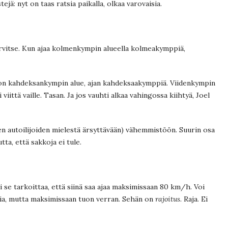
ejä: nyt on taas ratsia paikalla, olkaa varovaisia.
tarvitse. Kun ajaa kolmenkympin alueella kolmeakymppiä,
 on kahdeksankympin alue, ajan kahdeksaakymppiä. Viidenkympin
i viittä vaille. Tasan. Ja jos vauhti alkaa vahingossa kiihtyä, Joel
den autoilijoiden mielestä ärsyttävään) vähemmistöön. Suurin osa
tta, että sakkoja ei tule.
 se tarkoittaa, että siinä saa ajaa maksimissaan 80 km/h. Voi
ia, mutta maksimissaan tuon verran. Sehän on
rajoitus
. Raja. Ei