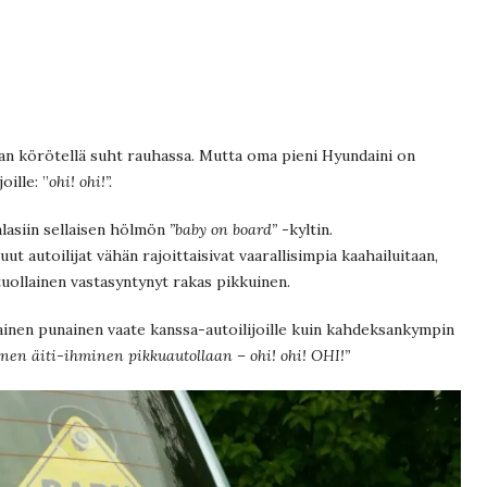
aan körötellä suht rauhassa. Mutta oma pieni Hyundaini on
oille: ”
ohi! ohi!”.
alasiin sellaisen hölmön
”baby on board”
-kyltin.
uut autoilijat vähän rajoittaisivat vaarallisimpia kaahailuitaan,
uollainen vastasyntynyt rakas pikkuinen.
lainen punainen vaate kanssa-autoilijoille kuin kahdeksankympin
inen äiti-ihminen pikkuautollaan – ohi! ohi! OHI!”