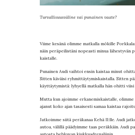
Turvallisuusväline vai punainen vaate?
Viime kesänä olimme matkalla mökille Porkkalan
näin peräpeilistäni nopeasti minua lähestyvän p
kaistalle.
Punainen Audi vaihtoi ensin kaistaa minut ohitt
Sitten käväisi ryhmittäytymiskaistalla. Sitten pä
käyttäytymistä: lyhyellä matkalla hän ohitti viis
Mutta kun ajoimme erkanemiskaistalle, olimme sil
ajanut koko ajan tasaisesti samaa kaistaa rajoi
Jatkoimme siitä peräkanaa Kehä II:lle. Audi jatko
autoa, välillä päädyimme taas peräkkäin. Audi pa
autosta hehkuvan kiukkuadrenaliinin.