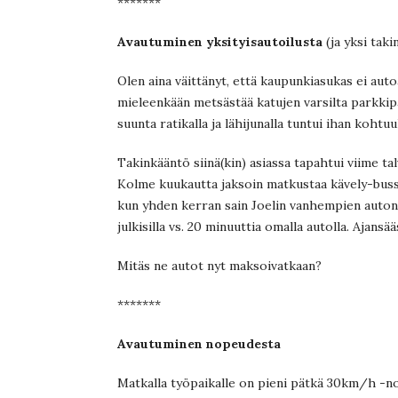
*******
Avautuminen yksityisautoilusta
(ja yksi taki
Olen aina väittänyt, että kaupunkiasukas ei autoa
mieleenkään metsästää katujen varsilta parkkipa
suunta ratikalla ja lähijunalla tuntui ihan kohtuul
Takinkääntö siinä(kin) asiassa tapahtui viime t
Kolme kuukautta jaksoin matkustaa kävely-bussi
kun yhden kerran sain Joelin vanhempien auton l
julkisilla vs. 20 minuuttia omalla autolla. Ajansä
Mitäs ne autot nyt maksoivatkaan?
*******
Avautuminen nopeudesta
Matkalla työpaikalle on pieni pätkä 30km/h -n