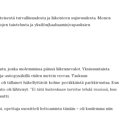
teisestä turvallisuudesta ja liikenteen sujuvuudesta. Monen
ojen taistelusta ja yksilön(kaahaamis)vapauksien
atu, jonka molemmissa päissä liikennevalot. Yksisuuntaista
nja-autopysäkillä viiden metrin verran. Taskuun
 oli tällaiset häkellyttävät kolme peräkkäistä parkkiruutua. Kun
to oli lähtenyt. ”
Ei tätä kuitenkaan tarvitse tehdä inssissä, kun
uutti.
pi, opettaja suositteli lottoamista tänään – oli kuulemma niin