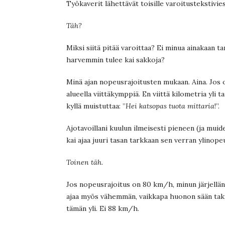
Työkaverit lähettävät toisille varoitustekstiviest
Täh?
Miksi siitä pitää varoittaa? Ei minua ainakaan 
harvemmin tulee kai sakkoja?
Minä ajan nopeusrajoitusten mukaan. Aina. Jos
alueella viittäkymppiä. En viittä kilometria yli ta
kyllä muistuttaa: ”
Hei katsopas tuota mittaria
!”.
Ajotavoillani kuulun ilmeisesti pieneen (ja mui
kai ajaa juuri tasan tarkkaan sen verran ylinopeu
Toinen täh.
Jos nopeusrajoitus on 80 km/h, minun järjelläni
ajaa myös vähemmän, vaikkapa huonon sään tak
tämän yli. Ei 88 km/h.