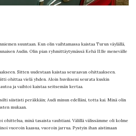
niemen suuntaan. Kun olin vaihtamassa kaistaa Turun väylällä,
unaisen Audin. Olin pian ryhmittäytymässä Kehä II:lle menevälle
aakseen. Sitten uudestaan kaistaa seuraavan ohittaakseen.
ätti ohittaa vielä yhden. Aloin huvikseni seurata kuskin
i autoa ja vaihtoi kaistaa seitsemän kertaa.
ti siististi peräkkäin; Audi minun edelläni, totta kai. Minä olin
tusten mukaan.
i ohittelua, minä tasaista vauhtiani. Välillä välissämme oli kolme
inoi vuoroin kaasua, vuoroin jarrua. Pystyin ihan aistimaan