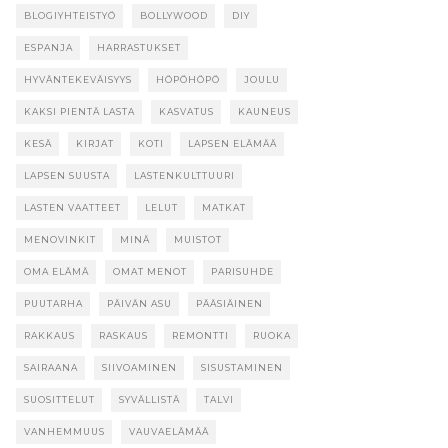
BLOGIYHTEISTYÖ
BOLLYWOOD
DIY
ESPANJA
HARRASTUKSET
HYVÄNTEKEVÄISYYS
HÖPÖHÖPÖ
JOULU
KAKSI PIENTÄ LASTA
KASVATUS
KAUNEUS
KESÄ
KIRJAT
KOTI
LAPSEN ELÄMÄÄ
LAPSEN SUUSTA
LASTENKULTTUURI
LASTEN VAATTEET
LELUT
MATKAT
MENOVINKIT
MINÄ
MUISTOT
OMA ELÄMÄ
OMAT MENOT
PARISUHDE
PUUTARHA
PÄIVÄN ASU
PÄÄSIÄINEN
RAKKAUS
RASKAUS
REMONTTI
RUOKA
SAIRAANA
SIIVOAMINEN
SISUSTAMINEN
SUOSITTELUT
SYVÄLLISTÄ
TALVI
VANHEMMUUS
VAUVAELÄMÄÄ