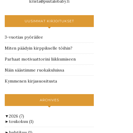
krista@puutalobaby.fi
UUSIMMAT KIRJOITUKSET
3-vuotias pyöräilee
Miten päädyin kirppikselle töihin?
Parhaat motivaattorini liikkumiseen
Näin säästimme ruokakuluissa
Kymmenen kirjasuositusta
ARCHIVES
▼
2026
(7)
►
toukokuu
(1)
►
huhtikuu
(1)