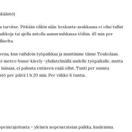
nkääntö)
 tarvitse. Pitkään olikin näin: keskusta-asukkaana ei olisi tullut
ikkoja tai ajella autolla aamuruuhkassa töihin. 45 min per
liselta.
alvena, kun vaihdoin työpaikkaa ja muutimme tänne Toukolaan.
-metro-bussi-kävely -yhdistelmällä uudelle työpaikalle, mutta
ainaan, ei paluuta entiseen enää ollut. Tunti per suunta
ästö per päivä 1 h 20 min. Per viikko 6 tuntia.
opeusrajoitusta – yleinen nopeusratsian paikka, kuulemma.