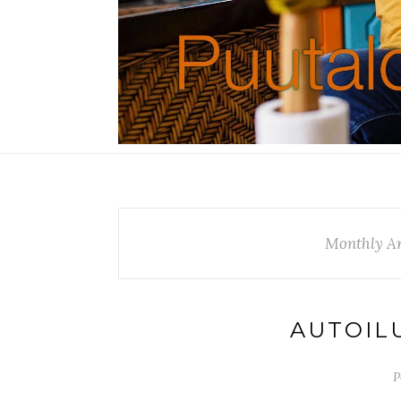
Monthly Ar
AUTOIL
P