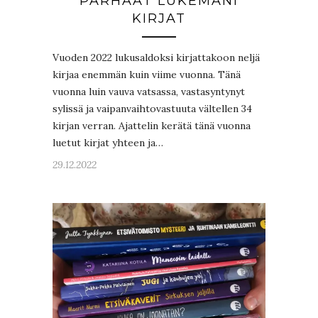
PARHAAT LUKEMANI
KIRJAT
Vuoden 2022 lukusaldoksi kirjattakoon neljä
kirjaa enemmän kuin viime vuonna. Tänä
vuonna luin vauva vatsassa, vastasyntynyt
sylissä ja vaipanvaihtovastuuta vältellen 34
kirjan verran. Ajattelin kerätä tänä vuonna
luetut kirjat yhteen ja…
29.12.2022