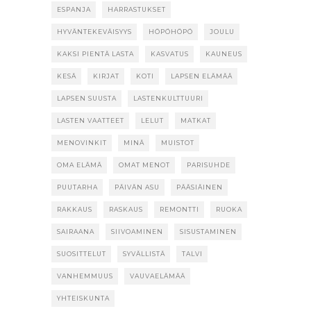
ESPANJA
HARRASTUKSET
HYVÄNTEKEVÄISYYS
HÖPÖHÖPÖ
JOULU
KAKSI PIENTÄ LASTA
KASVATUS
KAUNEUS
KESÄ
KIRJAT
KOTI
LAPSEN ELÄMÄÄ
LAPSEN SUUSTA
LASTENKULTTUURI
LASTEN VAATTEET
LELUT
MATKAT
MENOVINKIT
MINÄ
MUISTOT
OMA ELÄMÄ
OMAT MENOT
PARISUHDE
PUUTARHA
PÄIVÄN ASU
PÄÄSIÄINEN
RAKKAUS
RASKAUS
REMONTTI
RUOKA
SAIRAANA
SIIVOAMINEN
SISUSTAMINEN
SUOSITTELUT
SYVÄLLISTÄ
TALVI
VANHEMMUUS
VAUVAELÄMÄÄ
YHTEISKUNTA