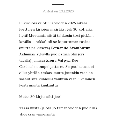
Posted on 23.1.2026
Lukuvuosi vaihtui ja vuoden 2025 aikana
luettujen kirjojen määräksi tuli 30 kpl, aika
hyvä! Muutamia niistä tahkosin tosi pitkään:
kevään ”urakka” oli se loputtoman raskas
(mutta palkitseva)
Fernando Aramburun
Äidinmaa, syksyllä puolestaan olin (eri
tavalla) jumissa
Fiona Valpyn
Rue
Cardinalen ompelijattaret. Se puolestaan ei
ollut yhtään raskas, mutta jotenkin vaan en
saanut sitä kunnolla vauhtiin vaan lukeminen
kesti monta kuukautta.
Mutta 30 kirjaa silti, jee!
Tässä niistä (ja osa jo tämän vuoden puolella)
yhdeksän viimeisintä: