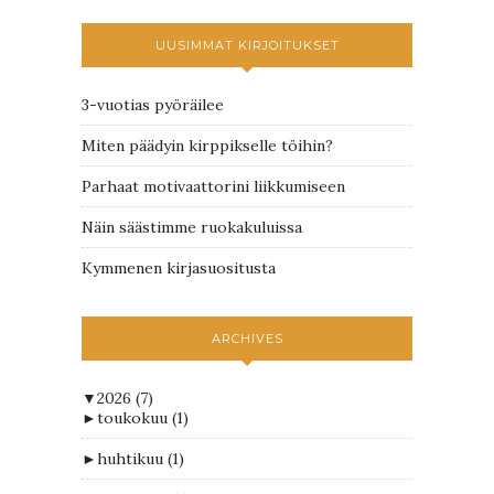
UUSIMMAT KIRJOITUKSET
3-vuotias pyöräilee
Miten päädyin kirppikselle töihin?
Parhaat motivaattorini liikkumiseen
Näin säästimme ruokakuluissa
Kymmenen kirjasuositusta
ARCHIVES
▼
2026
(7)
►
toukokuu
(1)
►
huhtikuu
(1)