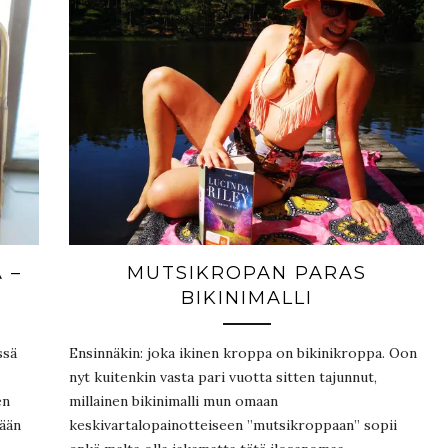
 –
MUTSIKROPAN PARAS
BIKINIMALLI
ssä
Ensinnäkin: joka ikinen kroppa on bikinikroppa. Oon
nyt kuitenkin vasta pari vuotta sitten tajunnut,
en
millainen bikinimalli mun omaan
kään
keskivartalopainotteiseen ”mutsikroppaan” sopii