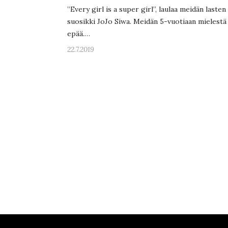
”Every girl is a super girl”, laulaa meidän lasten
suosikki JoJo Siwa. Meidän 5-vuotiaan mielestä
epää.…
22.7.2019