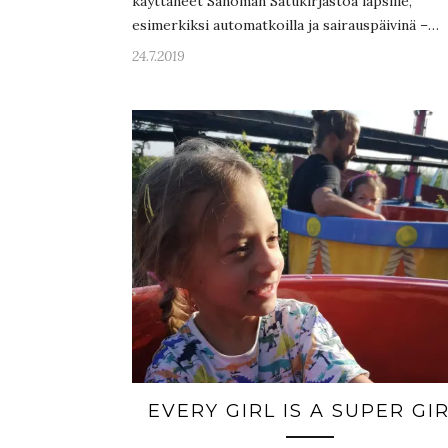
käyttäneet Sanoman Satukirjastoa lapsille,
esimerkiksi automatkoilla ja sairauspäivinä –…
24.7.2019
EVERY GIRL IS A SUPER GIR