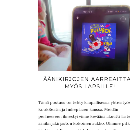
ÄÄNIKIRJOJEN AARREAITTA
MYÖS LAPSILLE!
Tämä postaus on tehty kaupallisessa yhteistyö
BookBeatin ja Indieplacen kanssa. Meidän
perheeseen ilmestyi viime keväänä akuutti last
äänikirjakirjaston kokoinen aukko. Olimme pit