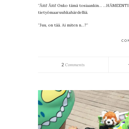
”Äiti! Äiti! Onko tämä tosiaankin… …HÄMEENTIE!!!
tietyömaaruuhkahärdelliä.
”Juu, on tää. Ai miten n…?”
CO
2
Comments