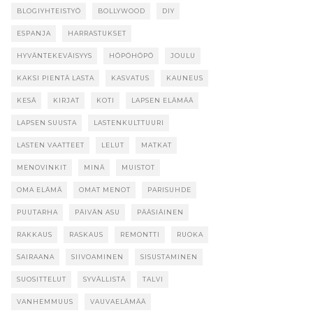
BLOGIYHTEISTYÖ
BOLLYWOOD
DIY
ESPANJA
HARRASTUKSET
HYVÄNTEKEVÄISYYS
HÖPÖHÖPÖ
JOULU
KAKSI PIENTÄ LASTA
KASVATUS
KAUNEUS
KESÄ
KIRJAT
KOTI
LAPSEN ELÄMÄÄ
LAPSEN SUUSTA
LASTENKULTTUURI
LASTEN VAATTEET
LELUT
MATKAT
MENOVINKIT
MINÄ
MUISTOT
OMA ELÄMÄ
OMAT MENOT
PARISUHDE
PUUTARHA
PÄIVÄN ASU
PÄÄSIÄINEN
RAKKAUS
RASKAUS
REMONTTI
RUOKA
SAIRAANA
SIIVOAMINEN
SISUSTAMINEN
SUOSITTELUT
SYVÄLLISTÄ
TALVI
VANHEMMUUS
VAUVAELÄMÄÄ