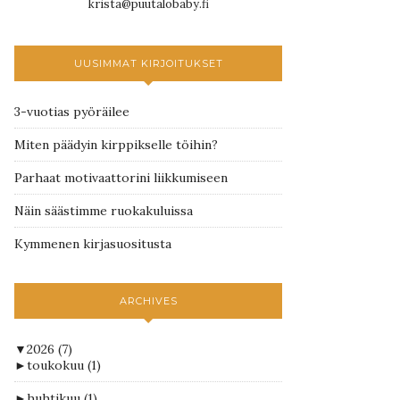
krista@puutalobaby.fi
UUSIMMAT KIRJOITUKSET
3-vuotias pyöräilee
Miten päädyin kirppikselle töihin?
Parhaat motivaattorini liikkumiseen
Näin säästimme ruokakuluissa
Kymmenen kirjasuositusta
ARCHIVES
▼
2026
(7)
►
toukokuu
(1)
►
huhtikuu
(1)