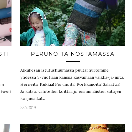
STI
PERUNOITA NOSTAMASSA
Alkukesän istutushuumassa puutarhuroimme
yhdessä 5-vuotiaan kanssa kasvamaan vaikka-ja-mitä.
Herneitä! Kukkia! Perunoita! Porkkanoita! Salaattia!
un
Ja katso: vähitellen koittaa jo ensimmäisten satojen
isesti
korjuuaika!…
25.7.2019