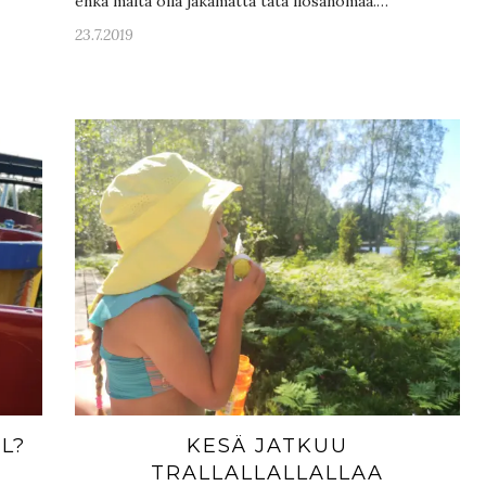
enkä malta olla jakamatta tätä ilosanomaa.…
23.7.2019
L?
KESÄ JATKUU
TRALLALLALLALLAA