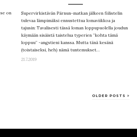
 se on
Supervirkistävän Pärnun-matkan jälkeen fiilistelin
tulevaa lämpimäksi ennustettua lomaviikkoa ja
tajusin: Tavalisesti tässä loman loppupuolella joudun
käymään sisäistä taistelua typerien ”kohta tämä
loppuu” -angstieni kanssa. Mutta tänä kesänä
(toistaiseksi, heh) nämä tuntemukset…
21.7.2019
OLDER POSTS