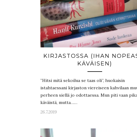
KIRJASTOSSA (IHAN NOPEA
KÄVÄISEN)
”Hitsi mitä sekoilua se taas oli”, huokaisin
istahtaessani kirjaston viereiseen kahvilaan mu
perheen siellä jo odottaessa. Mun piti vaan pika
käväistä, mutta……
26.7.2019