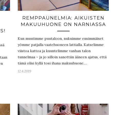
REMPPAUNELMIA: AIKUISTEN
MAKUUHUONE ON NARNIASSA
S!
Kun muutimme puutaloon, nukuimme ensimmäiset
yömme patjalla vaatehuoneen lattialla. Katselimme
ssä
viistoa kattoa ja kuuntelimme vanhan talon
tunnelmaa – ja jo silloin sanottiin ääneen ajatus, että
staan
tämä olisi kyllä tosi ihana makuuhuone.…
en
12.4.2019