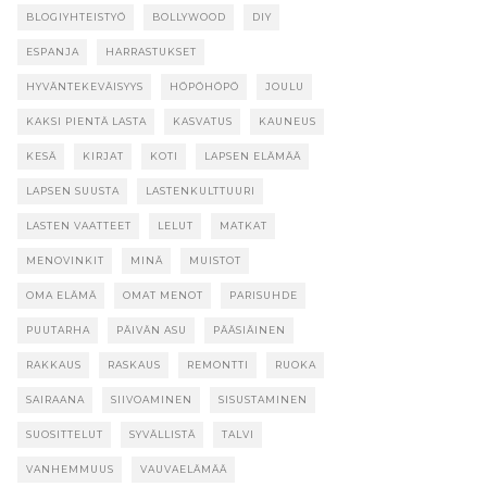
BLOGIYHTEISTYÖ
BOLLYWOOD
DIY
ESPANJA
HARRASTUKSET
HYVÄNTEKEVÄISYYS
HÖPÖHÖPÖ
JOULU
KAKSI PIENTÄ LASTA
KASVATUS
KAUNEUS
KESÄ
KIRJAT
KOTI
LAPSEN ELÄMÄÄ
LAPSEN SUUSTA
LASTENKULTTUURI
LASTEN VAATTEET
LELUT
MATKAT
MENOVINKIT
MINÄ
MUISTOT
OMA ELÄMÄ
OMAT MENOT
PARISUHDE
PUUTARHA
PÄIVÄN ASU
PÄÄSIÄINEN
RAKKAUS
RASKAUS
REMONTTI
RUOKA
SAIRAANA
SIIVOAMINEN
SISUSTAMINEN
SUOSITTELUT
SYVÄLLISTÄ
TALVI
VANHEMMUUS
VAUVAELÄMÄÄ