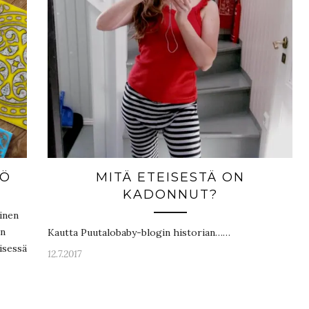
TÖ
MITÄ ETEISESTÄ ON
KADONNUT?
inen
en
Kautta Puutalobaby-blogin historian……
isessä
12.7.2017