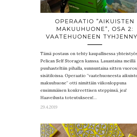
OPERAATIO ”AIKUISTEN
MAKUUHUONE”, OSA 2:
VAATEHUONEEN TYHJENNY
Tämä postaus on tehty kaupallisessa yhteistyö
Pelican Self Storagen kanssa. Lauantaina meillä
puuhasteltiin pihalla, sunnuntaina sitten vuoro
sisätiloissa. Operaatio ”vaatehuoneesta aikuist
makuuhuone” otti nimittäin viikonloppuna
ensimmäisen konkreettisen steppinsä, jea!
Haaveilusta toteutukseen!…
29.4.2019