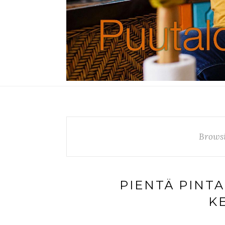
Brows
PIENTÄ PINT
K