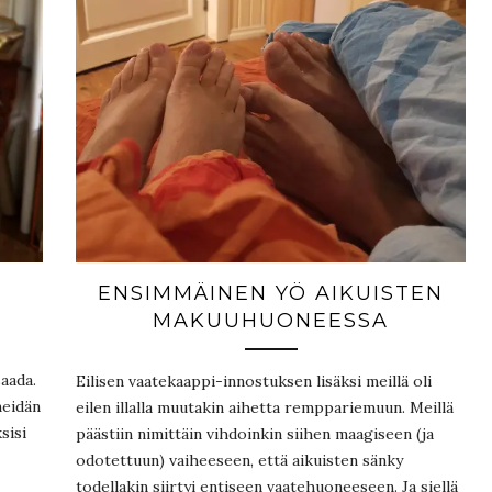
ENSIMMÄINEN YÖ AIKUISTEN
MAKUUHUONEESSA
saada.
Eilisen vaatekaappi-innostuksen lisäksi meillä oli
meidän
eilen illalla muutakin aihetta remppariemuun. Meillä
sisi
päästiin nimittäin vihdoinkin siihen maagiseen (ja
odotettuun) vaiheeseen, että aikuisten sänky
todellakin siirtyi entiseen vaatehuoneeseen. Ja siellä