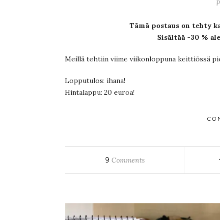
P
Tämä postaus on tehty ka
Sisältää -30 % al
Meillä tehtiin viime viikonloppuna keittiössä p
Lopputulos: ihana!
Hintalappu: 20 euroa!
CO
9
Comments