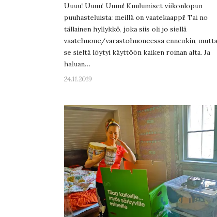
Uuuu! Uuuu! Uuuu! Kuulumiset viikonlopun
puuhasteluista: meillä on vaatekaappi! Tai no
tällainen hyllykkö, joka siis oli jo siellä
vaatehuone/varastohuoneessa ennenkin, mutta
se sieltä löytyi käyttöön kaiken roinan alta. Ja
haluan…
24.11.2019