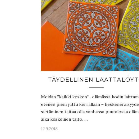
TÄYDELLINEN LAATTALÖY
Meidän ”kaikki kesken” -elämässä kodin laittam
etenee pieni juttu kerrallaan – keskeneräisyyd
sietäminen taitaa olla vanhassa puutalossa eläm
aika keskeinen taito. …
12.9.2018