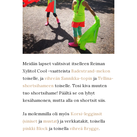
Meidän lapset valitsivat itselleen Reiman
Xylitol Cool -vaatteista
Badestrand-mekon
toiselle, ja
vihreän Sannikka-topin
ja
Tellina-
shortsihameen
toiselle. Tosi kiva muuten
tuo shortsihame! Päältä se on lyhyt
kesähamonen, mutta alla on shortsit siis.
Ja molemmilla oli myös
Korsi-legginsit
(siniset
ja
mustat
) ja verkkatakit, toisella
pinkki Block
ja toisella
vihreä Brygge
.