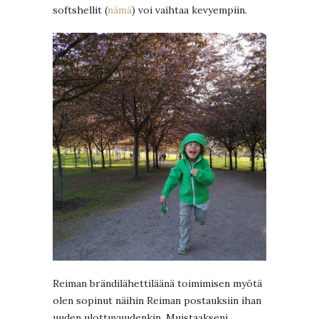
softshellit (
nämä
) voi vaihtaa kevyempiin.
Reiman brändilähettiläänä toimimisen myötä
olen sopinut näihin Reiman postauksiin ihan
uuden ulottuvuudenkin. Muistaakseni