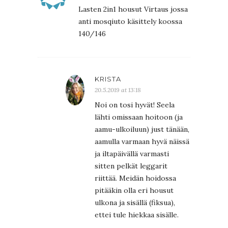
Lasten 2in1 housut Virtaus jossa
anti mosqiuto käsittely koossa
140/146
KRISTA
20.5.2019 at 13:18
Noi on tosi hyvät! Seela
lähti omissaan hoitoon (ja
aamu-ulkoiluun) just tänään,
aamulla varmaan hyvä näissä
ja iltapäivällä varmasti
sitten pelkät leggarit
riittää. Meidän hoidossa
pitääkin olla eri housut
ulkona ja sisällä (fiksua),
ettei tule hiekkaa sisälle.