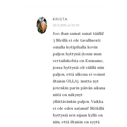
KRISTA
20.5.2019 at 13:35
Joo ihan samat sanat täällä!
:) Meillä ei ole tavallisesti
omalla kotipihalla kovin
paljon hyttysiä (tosin mun
vertailukohta on Kuusamo,
jossa hyttysiä oli välillä niin
paljon, että ulkona ei voinut
iltaisin OLLA), mutta nyt
jotenkin parin päivän aikana
niitä on näkynyt
yllättävänkin paljon. Vaikka
ei ole edes satanut! Mökillä
hyttysiä sen sijaan kyllä on
niin, että iltaisin on syytä