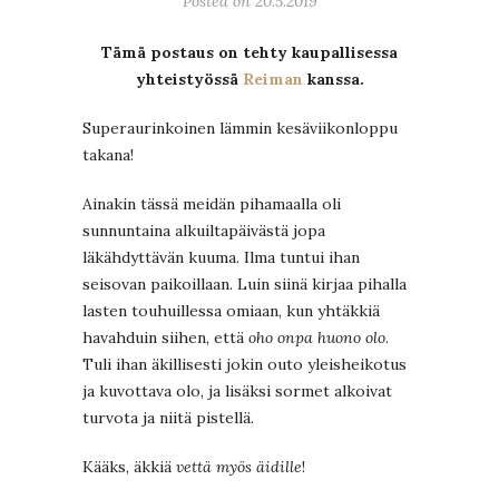
Posted on 20.5.2019
Tämä postaus on tehty kaupallisessa
yhteistyössä
Reiman
kanssa.
Superaurinkoinen lämmin kesäviikonloppu
takana!
Ainakin tässä meidän pihamaalla oli
sunnuntaina alkuiltapäivästä jopa
läkähdyttävän kuuma. Ilma tuntui ihan
seisovan paikoillaan. Luin siinä kirjaa pihalla
lasten touhuillessa omiaan, kun yhtäkkiä
havahduin siihen, että
oho onpa huono olo
.
Tuli ihan äkillisesti jokin outo yleisheikotus
ja kuvottava olo, ja lisäksi sormet alkoivat
turvota ja niitä pistellä.
Kääks, äkkiä
vettä myös äidille
!