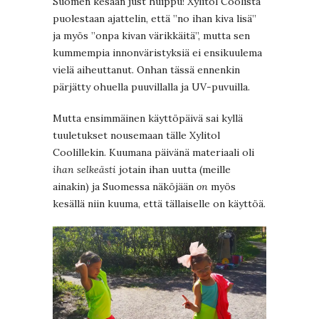
Suomen kesään just huippu! Xylitol Coolista
puolestaan ajattelin, että ”no ihan kiva lisä”
ja myös ”onpa kivan värikkäitä”, mutta sen
kummempia innonväristyksiä ei ensikuulema
vielä aiheuttanut. Onhan tässä ennenkin
pärjätty ohuella puuvillalla ja UV-puvuilla.
Mutta ensimmäinen käyttöpäivä sai kyllä
tuuletukset nousemaan tälle Xylitol
Coolillekin. Kuumana päivänä materiaali oli
ihan selkeästi
jotain ihan uutta (meille
ainakin) ja Suomessa näköjään
on
myös
kesällä niin kuuma, että tällaiselle on käyttöä.