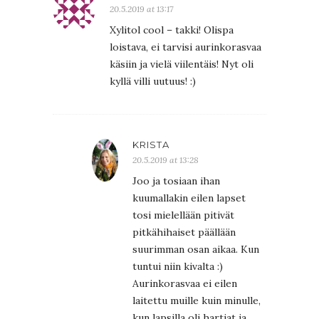
20.5.2019 at 13:17
Xylitol cool – takki! Olispa
loistava, ei tarvisi aurinkorasvaa
käsiin ja vielä viilentäis! Nyt oli
kyllä villi uutuus! :)
KRISTA
20.5.2019 at 13:28
Joo ja tosiaan ihan
kuumallakin eilen lapset
tosi mielellään pitivät
pitkähihaiset päällään
suurimman osan aikaa. Kun
tuntui niin kivalta :)
Aurinkorasvaa ei eilen
laitettu muille kuin minulle,
kun lapsilla oli hartiat ja