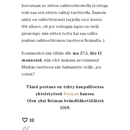
korvataan se sitten vaihtoehtoisella (voittaja
toki saa sen sitten valita) tuotteella. Samoin
näitä on valitetttavasti tarjolla
vain koosta
104 alkaen,
eli jos voittajan lapsi on vielä
pienempi, niin sitten totta kai saa valita
jonkun vaihtoehtoisen tuotteen Reimalta :)
Kommentoi siis tähän alle
ma 27.5. klo 12
mennessä
, niin olet mukana arvonnassa!
Minkäs tuotteen siis haluaisitte teille, jos
voitat?
Tämä postaus on tehty kaupallisessa
yhteistyössä
Reiman
kanssa.
Olen yksi Reiman brändilähettiläistä
2019.
10