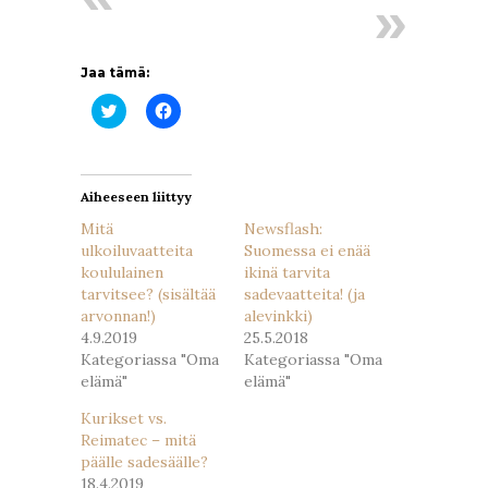
Jaa tämä:
Jaa
Jaa
Twitterissä(Avautuu
Facebookissa(Avautuu
uudessa
uudessa
ikkunassa)
ikkunassa)
Aiheeseen liittyy
Mitä
Newsflash:
ulkoiluvaatteita
Suomessa ei enää
koululainen
ikinä tarvita
tarvitsee? (sisältää
sadevaatteita! (ja
arvonnan!)
alevinkki)
4.9.2019
25.5.2018
Kategoriassa "Oma
Kategoriassa "Oma
elämä"
elämä"
Kurikset vs.
Reimatec – mitä
päälle sadesäälle?
18.4.2019