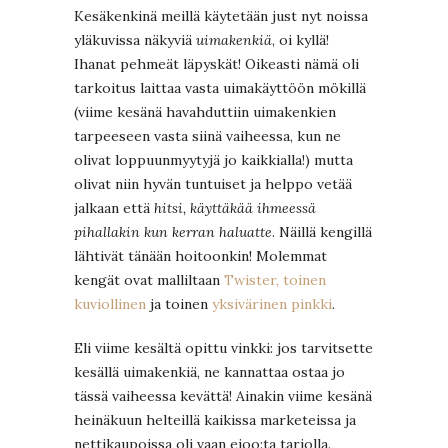
Kesäkenkinä meillä käytetään just nyt noissa
yläkuvissa näkyviä
uimakenkiä
, oi kyllä!
Ihanat pehmeät läpyskät! Oikeasti nämä oli
tarkoitus laittaa vasta uimakäyttöön mökillä
(viime kesänä havahduttiin uimakenkien
tarpeeseen vasta siinä vaiheessa, kun ne
olivat loppuunmyytyjä jo kaikkialla!) mutta
olivat niin hyvän tuntuiset ja helppo vetää
jalkaan että
hitsi, käyttäkää ihmeessä
pihallakin kun kerran haluatte
. Näillä kengillä
lähtivät tänään hoitoonkin! Molemmat
kengät ovat malliltaan
Twister, toinen
kuviollinen
ja toinen
yksivärinen pinkki
.
Eli viime kesältä opittu vinkki: jos tarvitsette
kesällä uimakenkiä, ne kannattaa ostaa jo
tässä vaiheessa kevättä! Ainakin viime kesänä
heinäkuun helteillä kaikissa marketeissa ja
nettikaupoissa oli vaan eioo:ta tarjolla.