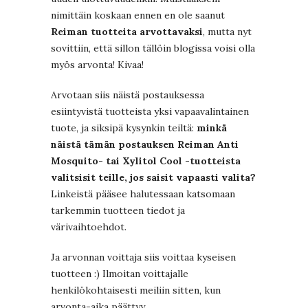
nimittäin koskaan ennen en ole saanut
Reiman tuotteita arvottavaksi
, mutta nyt
sovittiin, että sillon tällöin blogissa voisi olla
myös arvonta! Kivaa!
Arvotaan siis näistä postauksessa
esiintyvistä tuotteista yksi vapaavalintainen
tuote, ja siksipä kysynkin teiltä:
minkä
näistä tämän postauksen Reiman Anti
Mosquito- tai Xylitol Cool -tuotteista
valitsisit teille, jos saisit vapaasti valita?
Linkeistä pääsee halutessaan katsomaan
tarkemmin tuotteen tiedot ja
värivaihtoehdot.
Ja arvonnan voittaja siis voittaa kyseisen
tuotteen :) Ilmoitan voittajalle
henkilökohtaisesti meiliin sitten, kun
arvonta-aika päättyy.