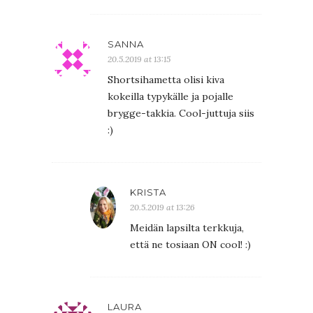
SANNA
20.5.2019 at 13:15
Shortsihametta olisi kiva
kokeilla typykälle ja pojalle
brygge-takkia. Cool-juttuja siis
:)
KRISTA
20.5.2019 at 13:26
Meidän lapsilta terkkuja,
että ne tosiaan ON cool! :)
LAURA