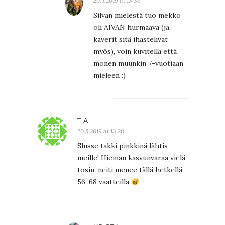
20.5.2019 at 13:36
Silvan mielestä tuo mekko
oli AIVAN hurmaava (ja
kaverit sitä ihastelivat
myös), voin kuvitella että
monen muunkin 7-vuotiaan
mieleen :)
TIA
20.5.2019 at 13:20
Slusse takki pinkkinä lähtis
meille! Hieman kasvunvaraa vielä
tosin, neiti menee tällä hetkellä
56-68 vaatteilla