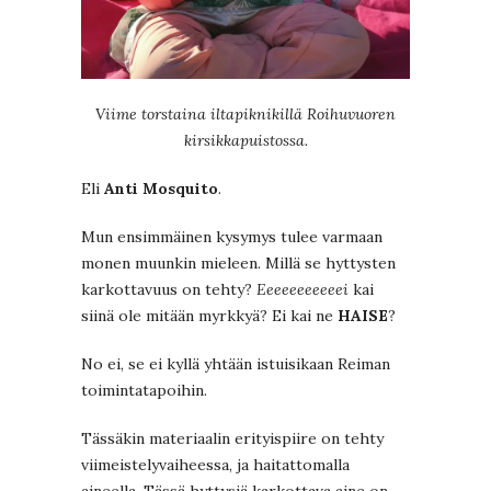
Viime torstaina iltapiknikillä Roihuvuoren
kirsikkapuistossa.
Eli
Anti Mosquito
.
Mun ensimmäinen kysymys tulee varmaan
monen muunkin mieleen. Millä se hyttysten
karkottavuus on tehty?
Eeeeeeeeeeei
kai
siinä ole mitään myrkkyä? Ei kai ne
HAISE
?
No ei, se ei kyllä yhtään istuisikaan Reiman
toimintatapoihin.
Tässäkin materiaalin erityispiire on tehty
viimeistelyvaiheessa, ja haitattomalla