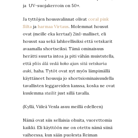
ja UV-suojakerroin on 50+.
Ja tyttöjen housuvalinnat olivat
coral pink
Silta
ja
harmaa Virtaus
. Molemmat housut
ovat (meille eka kertaa!) 2in1-malliset, eli
housut saa sekä lahkeellisiksi että vetskarit
avaamalla shortseiksi. Tämä ominaisuus
herätti suurta intoa ja piti vähän muistutella,
että
pliis älä vedä koko ajan sitä vetskaria
auki
, haha. Tytöt ovat nyt myös lämpimällä
käyttäneet housuja jo shortsiominaisuudella
tavallisten leggareiden kanssa, koska ne ovat
kuulemma
stailit
just sillä tavalla.
(Kyllä, Viileä Venla asuu meillä edelleen)
Nämä ovat siis sellaisia ohuita, vuorettomia
kaikki. Eli käyttöön me on otettu nämä siinä
vaiheessa, kun sään puolesta Reiman