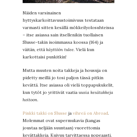
Näiden varsinainen
hyttyskarkoittavuustoimivuus testataan
varmasti sitten kesällä mökkeilyolosuhteissa
– itse asiassa sain itsellenikin tuollaisen
Slusse-takin isoimmassa koossa (164) ja
väitän, että
käyttöön tulee
. Vielä kun
karkottaisi punkitkin!
Mutta muuten noita takkeja ja housuja on
pidetty meillä jo tosi paljon tässä pitkin
kevättä. Itse asiassa oli vielä toppapukukelit,
kun tytöt jo yrittivät vaatia
uusia kesätakkeja
hoitoon
.
Pinkki takki on Slusse
ja
vihreä on Abroad
.
Molemmat ovat supermukavia (kangas
joustaa neljään suuntaan) vuorettomia
kevättakkeja. Kuivuu tarvittaessa nopeaasti,