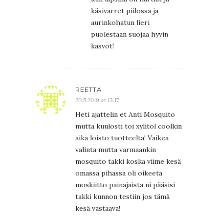
käsivarret piilossa ja
aurinkohatun lieri
puolestaan suojaa hyvin
kasvot!
REETTA
20.5.2019 at 13:17
Heti ajattelin et Anti Mosquito
mutta kuulosti toi xylitol coolkin
aika loisto tuotteelta! Vaikea
valinta mutta varmaankin
mosquito takki koska viime kesä
omassa pihassa oli oikeeta
moskiitto painajaista ni pääsisi
takki kunnon testiin jos tämä
kesä vastaava!