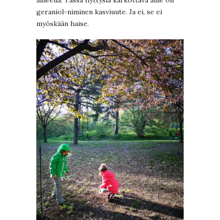
aineella. Tässä hyttysiä karkottava aine on
geraniol-niminen kasviuute. Ja ei, se ei
myöskään haise.