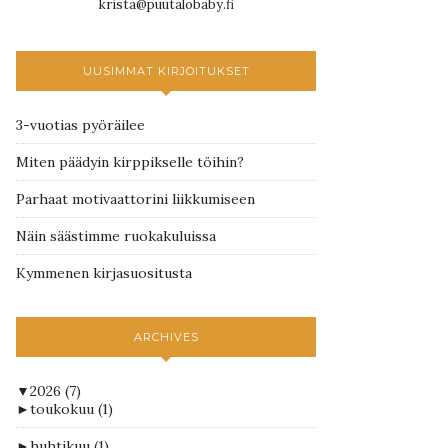
krista@puutalobaby.fi
UUSIMMAT KIRJOITUKSET
3-vuotias pyöräilee
Miten päädyin kirppikselle töihin?
Parhaat motivaattorini liikkumiseen
Näin säästimme ruokakuluissa
Kymmenen kirjasuositusta
ARCHIVES
▼
2026
(7)
►
toukokuu
(1)
►
huhtikuu
(1)