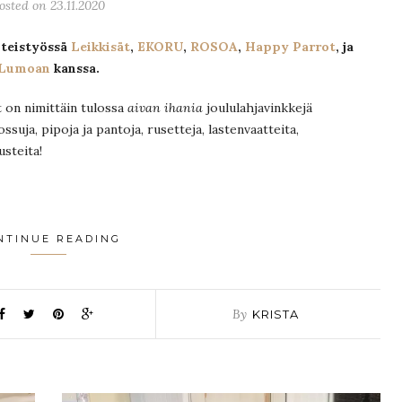
osted on 23.11.2020
hteistyössä
Leikkisät
,
EKORU
,
ROSOA
,
Happy Parrot
, ja
Lumoan
kanssa.
t on nimittäin tulossa
aivan ihania
joululahjavinkkejä
ossuja, pipoja ja pantoja, rusetteja, lastenvaatteita,
usteita!
NTINUE READING
By
KRISTA