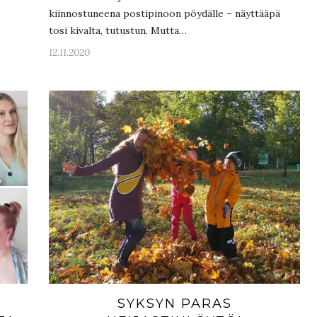
kiinnostuneena postipinoon pöydälle – näyttääpä
tosi kivalta, tutustun. Mutta…
12.11.2020
SYKSYN PARAS