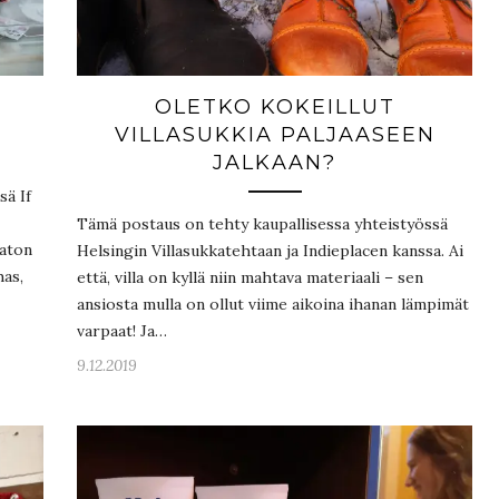
OLETKO KOKEILLUT
VILLASUKKIA PALJAASEEN
JALKAAN?
sä If
Tämä postaus on tehty kaupallisessa yhteistyössä
aaton
Helsingin Villasukkatehtaan ja Indieplacen kanssa. Ai
has,
että, villa on kyllä niin mahtava materiaali – sen
ansiosta mulla on ollut viime aikoina ihanan lämpimät
varpaat! Ja…
9.12.2019