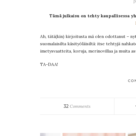
P
Tämä julkaisu on tehty kaupallisessa y
Ah, tätä(kin) kirjoitusta mä olen odottanut – ny
suomalaisilta käsityöläisiltä: itse tehtyjä nahkat
imetysvaatteita, koruja, merinovillaa ja muita as
TA-DAA!
CO
32
Comments