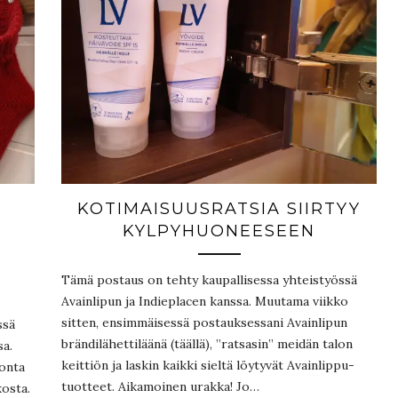
KOTIMAISUUSRATSIA SIIRTYY
KYLPYHUONEESEEN
Tämä postaus on tehty kaupallisessa yhteistyössä
Avainlipun ja Indieplacen kanssa. Muutama viikko
sitten, ensimmäisessä postauksessani Avainlipun
ssä
brändilähettiläänä (täällä), ”ratsasin” meidän talon
sa.
keittiön ja laskin kaikki sieltä löytyvät Avainlippu-
nonta
tuotteet. Aikamoinen urakka! Jo…
kosta.