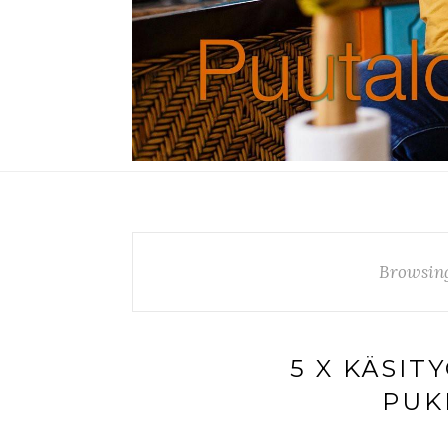
Browsin
5 X KÄSIT
PUK