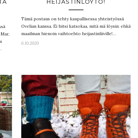
TA
HEIJASTINLÖYTÖ!
Tämä postaus on tehty kaupallisessa yhteistyössä
Ovelian kanssa. Ei hitsi katsokaa, mitä mä löysin: ehkä
ssä
maailman hienoin vaihtoehto heijastinliiville!…
 Mar,
u
6.10.2020
…