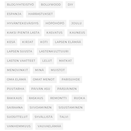
BLOGIYHTEISTYÖ
BOLLYWOOD
DIY
ESPANJA
HARRASTUKSET
HYVÄNTEKEVÄISYYS
HÖPÖHÖPÖ
JOULU
KAKSI PIENTÄ LASTA
KASVATUS
KAUNEUS
KESÄ
KIRJAT
KOTI
LAPSEN ELÄMÄÄ
LAPSEN SUUSTA
LASTENKULTTUURI
LASTEN VAATTEET
LELUT
MATKAT
MENOVINKIT
MINÄ
MUISTOT
OMA ELÄMÄ
OMAT MENOT
PARISUHDE
PUUTARHA
PÄIVÄN ASU
PÄÄSIÄINEN
RAKKAUS
RASKAUS
REMONTTI
RUOKA
SAIRAANA
SIIVOAMINEN
SISUSTAMINEN
SUOSITTELUT
SYVÄLLISTÄ
TALVI
VANHEMMUUS
VAUVAELÄMÄÄ