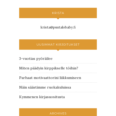
KRISTA
krista@puutalobaby.fi
UUSIMMAT KIRJOITUKSET
3-vuotias pyöräilee
Miten päädyin kirppikselle töihin?
Parhaat motivaattorini liikkumiseen
Näin säästimme ruokakuluissa
Kymmenen kirjasuositusta
ARCHIVES