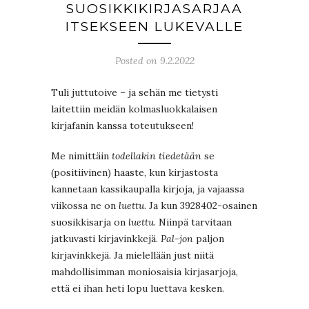
SUOSIKKIKIRJASARJAA
ITSEKSEEN LUKEVALLE
Posted on 9.2.2022
Tuli juttutoive – ja sehän me tietysti
laitettiin meidän kolmasluokkalaisen
kirjafanin kanssa toteutukseen!
Me nimittäin
todellakin tiedetään
se
(positiivinen) haaste, kun kirjastosta
kannetaan kassikaupalla kirjoja, ja vajaassa
viikossa ne on
luettu
. Ja kun 3928402-osainen
suosikkisarja on
luettu
. Niinpä tarvitaan
jatkuvasti kirjavinkkejä.
Pal-jon
paljon
kirjavinkkejä. Ja mielellään just niitä
mahdollisimman moniosaisia kirjasarjoja,
että ei ihan heti lopu luettava kesken.