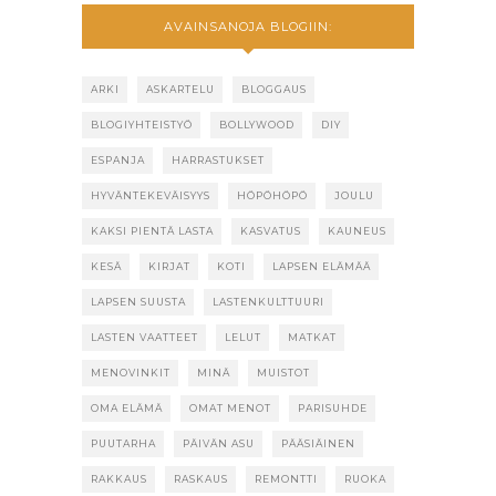
AVAINSANOJA BLOGIIN:
ARKI
ASKARTELU
BLOGGAUS
BLOGIYHTEISTYÖ
BOLLYWOOD
DIY
ESPANJA
HARRASTUKSET
HYVÄNTEKEVÄISYYS
HÖPÖHÖPÖ
JOULU
KAKSI PIENTÄ LASTA
KASVATUS
KAUNEUS
KESÄ
KIRJAT
KOTI
LAPSEN ELÄMÄÄ
LAPSEN SUUSTA
LASTENKULTTUURI
LASTEN VAATTEET
LELUT
MATKAT
MENOVINKIT
MINÄ
MUISTOT
OMA ELÄMÄ
OMAT MENOT
PARISUHDE
PUUTARHA
PÄIVÄN ASU
PÄÄSIÄINEN
RAKKAUS
RASKAUS
REMONTTI
RUOKA