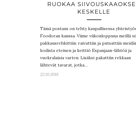
RUOKAA SIIVOUSKAAOKS
KESKELLE
Tämä postaus on tehty kaupallisessa yhteistyö
Foodoran kanssa. Viime viikonloppuna meillä si
pakkausrehkittiin: raivattiin ja putsattiin meidä
kodista eteinen ja keittiö Espanjaan-lähtöä ja
vuokralaisia varten. Lisäksi pakattiin rekkaan
lähtevät tavarat, jotka…
22.10.2018