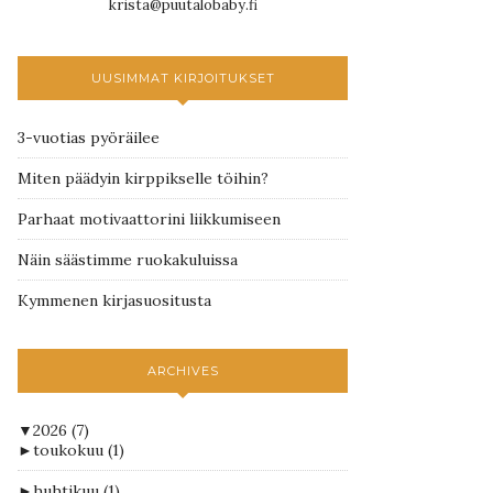
krista@puutalobaby.fi
UUSIMMAT KIRJOITUKSET
3-vuotias pyöräilee
Miten päädyin kirppikselle töihin?
Parhaat motivaattorini liikkumiseen
Näin säästimme ruokakuluissa
Kymmenen kirjasuositusta
ARCHIVES
▼
2026
(7)
►
toukokuu
(1)
►
huhtikuu
(1)