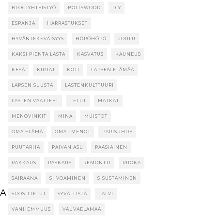
BLOGIYHTEISTYÖ
BOLLYWOOD
DIY
ESPANJA
HARRASTUKSET
HYVÄNTEKEVÄISYYS
HÖPÖHÖPÖ
JOULU
KAKSI PIENTÄ LASTA
KASVATUS
KAUNEUS
KESÄ
KIRJAT
KOTI
LAPSEN ELÄMÄÄ
LAPSEN SUUSTA
LASTENKULTTUURI
LASTEN VAATTEET
LELUT
MATKAT
MENOVINKIT
MINÄ
MUISTOT
OMA ELÄMÄ
OMAT MENOT
PARISUHDE
PUUTARHA
PÄIVÄN ASU
PÄÄSIÄINEN
RAKKAUS
RASKAUS
REMONTTI
RUOKA
SAIRAANA
SIIVOAMINEN
SISUSTAMINEN
TA
SUOSITTELUT
SYVÄLLISTÄ
TALVI
VANHEMMUUS
VAUVAELÄMÄÄ