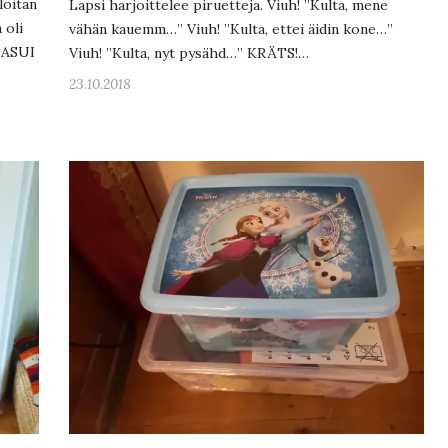
loitan
Lapsi harjoittelee piruetteja. Viuh! ”Kulta, mene
 oli
vähän kauemm…” Viuh! ”Kulta, ettei äidin kone…”
A ASUI
Viuh! ”Kulta, nyt pysähd…” KRÄTS!…
23.10.2018