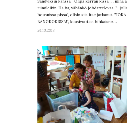
Sandviksin kanssa. ”Olipa kerran kissa…”, minä a
riimileikin. Ha ha, vähänkö johdattelevaa. ”…jolla
housuissa pissa”, olisin siis itse jatkanut. ”JOK
BANGKOKISSA!”, kuusivuotias hihkaisee.…
24.10.2018