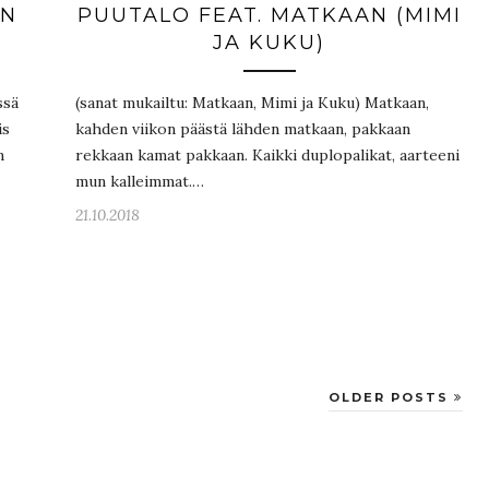
EN
PUUTALO FEAT. MATKAAN (MIMI
JA KUKU)
ssä
(sanat mukailtu: Matkaan, Mimi ja Kuku) Matkaan,
is
kahden viikon päästä lähden matkaan, pakkaan
n
rekkaan kamat pakkaan. Kaikki duplopalikat, aarteeni
mun kalleimmat.…
21.10.2018
OLDER POSTS