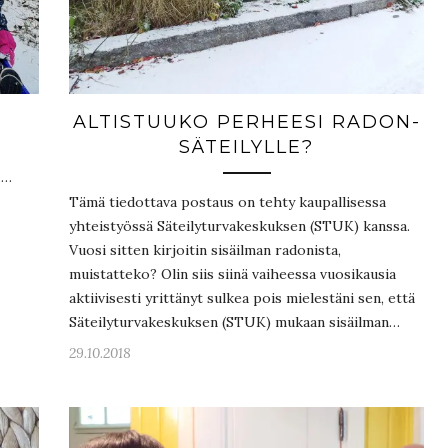
ALTISTUUKO PERHEESI RADON-
SÄTEILYLLE?
.…
Tämä tiedottava postaus on tehty kaupallisessa
yhteistyössä Säteilyturvakeskuksen (STUK) kanssa.
Vuosi sitten kirjoitin sisäilman radonista,
muistatteko? Olin siis siinä vaiheessa vuosikausia
aktiivisesti yrittänyt sulkea pois mielestäni sen, että
Säteilyturvakeskuksen (STUK) mukaan sisäilman…
29.10.2018