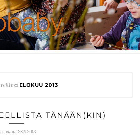
rchives
ELOKUU 2013
EELLISTA TÄNÄÄN(KIN)
osted on 28.8.2013