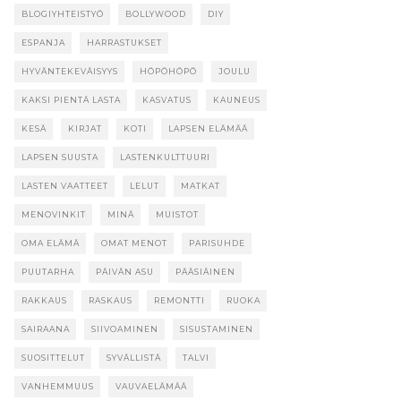
BLOGIYHTEISTYÖ
BOLLYWOOD
DIY
ESPANJA
HARRASTUKSET
HYVÄNTEKEVÄISYYS
HÖPÖHÖPÖ
JOULU
KAKSI PIENTÄ LASTA
KASVATUS
KAUNEUS
KESÄ
KIRJAT
KOTI
LAPSEN ELÄMÄÄ
LAPSEN SUUSTA
LASTENKULTTUURI
LASTEN VAATTEET
LELUT
MATKAT
MENOVINKIT
MINÄ
MUISTOT
OMA ELÄMÄ
OMAT MENOT
PARISUHDE
PUUTARHA
PÄIVÄN ASU
PÄÄSIÄINEN
RAKKAUS
RASKAUS
REMONTTI
RUOKA
SAIRAANA
SIIVOAMINEN
SISUSTAMINEN
SUOSITTELUT
SYVÄLLISTÄ
TALVI
VANHEMMUUS
VAUVAELÄMÄÄ