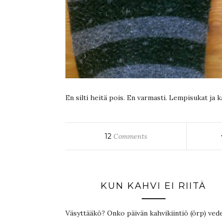
En silti heitä pois. En varmasti. Lempisukat ja k
12
Comments
KUN KAHVI EI RIITÄ
Väsyttääkö? Onko päivän kahvikiintiö (örp) ved