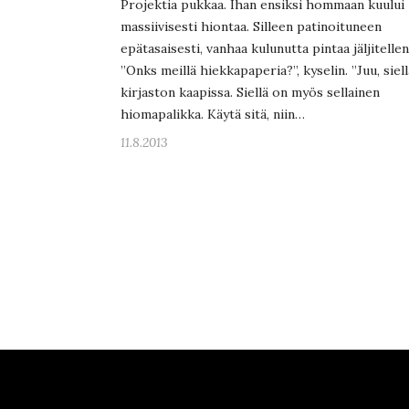
Projektia pukkaa. Ihan ensiksi hommaan kuului
massiivisesti hiontaa. Silleen patinoituneen
epätasaisesti, vanhaa kulunutta pintaa jäljitellen
”Onks meillä hiekkapaperia?”, kyselin. ”Juu, siell
kirjaston kaapissa. Siellä on myös sellainen
hiomapalikka. Käytä sitä, niin…
11.8.2013