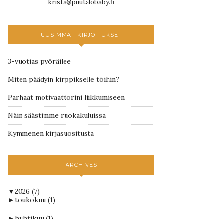
krista@puutalobaby.fi
UUSIMMAT KIRJOITUKSET
3-vuotias pyöräilee
Miten päädyin kirppikselle töihin?
Parhaat motivaattorini liikkumiseen
Näin säästimme ruokakuluissa
Kymmenen kirjasuositusta
ARCHIVES
▼
2026
(7)
►
toukokuu
(1)
►
huhtikuu
(1)