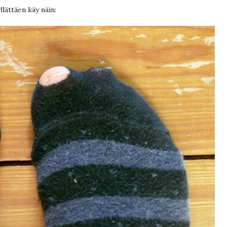
llättäen käy näin: