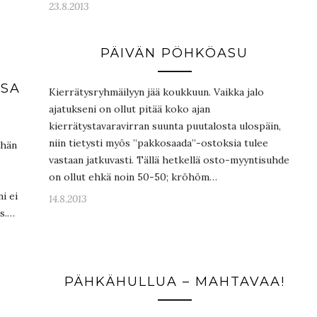
23.8.2013
N
PÄIVÄN PÖHKÖASU
OSA
Kierrätysryhmäilyyn jää koukkuun. Vaikka jalo
ajatukseni on ollut pitää koko ajan
kierrätystavaravirran suunta puutalosta ulospäin,
niin tietysti myös ”pakkosaada”-ostoksia tulee
nhän
vastaan jatkuvasti. Tällä hetkellä osto-myyntisuhde
on ollut ehkä noin 50-50; kröhöm…
i ei
14.8.2013
ns.…
PÄHKÄHULLUA – MAHTAVAA!