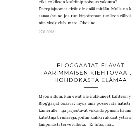
eikä cokiksen kofeiinipitoisuus vakuuta?
Energiajuomat eivät ole enää mitään. Mulla on 
sanaa (tai no jos tuo kirjoitetaan tuolleen välivii
niin yksi): club-mate. Okei, no…
27.8.2013
BLOGGAAJAT ELÄVÄT
ÄÄRIMMÄISEN KIEHTOVAA 
HOHDOKASTA ELÄMÄÄ
Myös silloin, kun eivät ole nukkuneet kahteen 
Bloggaajat osaavat myös aina poseerata nätisti
kameralle: …ja järjestävät viikonloppuisin kaunii
katettuja brunsseja, joihin kaikki rakkaat ystävä
lämpimästi tervetulleita: Ei hitsi, mä…