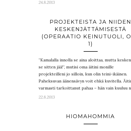
24.8.2013
PROJEKTEISTA JA NIIDE
KESKENJÄTTÄMISESTÄ
(OPERAATIO KEINUTUOLI, 
1)
”Kamalalla innolla se aina aloittaa, mutta keske
se sitten jää!”, mutisi oma äitini monille
projekteilleni jo silloin, kun olin teini-ikäinen.
Paheksuvan äänensävyn voit ehkä kuvitella. Äitin
varmasti tarkoittanut pahaa – hän vain kuuluu 
22.8.2013
HIOMAHOMMIA