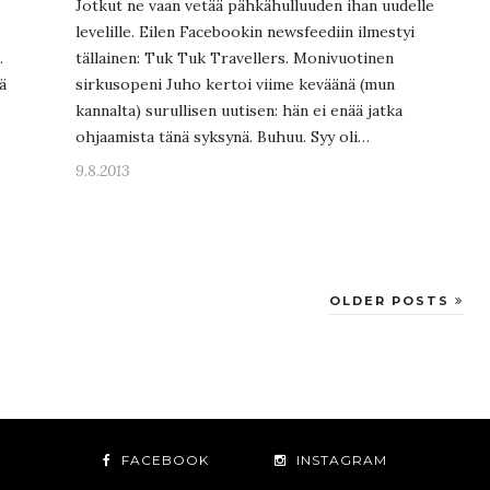
Jotkut ne vaan vetää pähkähulluuden ihan uudelle
levelille. Eilen Facebookin newsfeediin ilmestyi
.
tällainen: Tuk Tuk Travellers. Monivuotinen
ä
sirkusopeni Juho kertoi viime keväänä (mun
kannalta) surullisen uutisen: hän ei enää jatka
ohjaamista tänä syksynä. Buhuu. Syy oli…
9.8.2013
OLDER POSTS
FACEBOOK
INSTAGRAM