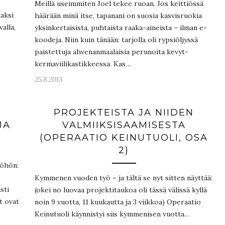
Meillä useimmiten Joel tekee ruoan. Jos keittiössä
kaksi
häärään minä itse, tapanani on suosia kasvisruokia
valla,
yksinkertaisista, puhtaista raaka-aineista – ilman e-
koodeja. Niin kuin tänään: tarjolla oli rypsiöljyssä
paistettuja ahvenanmaalaisia perunoita kevyt-
kermaviilikastikkeessa. Kas…
25.8.2013
PROJEKTEISTA JA NIIDEN
JA
VALMIIKSISAAMISESTA
(OPERAATIO KEINUTUOLI, OSA
2)
yöhön:
Kymmenen vuoden työ – ja tältä se nyt sitten näyttää:
sti
(okei no luovaa projektitaukoa oli tässä välissä kyllä
t ovat
noin 9 vuotta, 11 kuukautta ja 3 viikkoa) Operaatio
Keinutuoli käynnistyi siis kymmenisen vuotta…