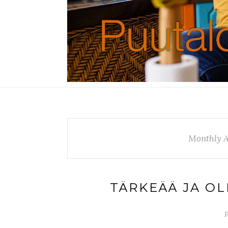
Monthly A
TÄRKEÄÄ JA OL
P