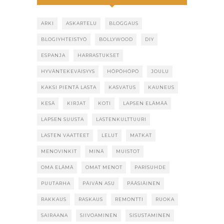
ARKI
ASKARTELU
BLOGGAUS
BLOGIYHTEISTYÖ
BOLLYWOOD
DIY
ESPANJA
HARRASTUKSET
HYVÄNTEKEVÄISYYS
HÖPÖHÖPÖ
JOULU
KAKSI PIENTÄ LASTA
KASVATUS
KAUNEUS
KESÄ
KIRJAT
KOTI
LAPSEN ELÄMÄÄ
LAPSEN SUUSTA
LASTENKULTTUURI
LASTEN VAATTEET
LELUT
MATKAT
MENOVINKIT
MINÄ
MUISTOT
OMA ELÄMÄ
OMAT MENOT
PARISUHDE
PUUTARHA
PÄIVÄN ASU
PÄÄSIÄINEN
RAKKAUS
RASKAUS
REMONTTI
RUOKA
SAIRAANA
SIIVOAMINEN
SISUSTAMINEN