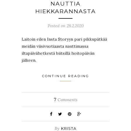
NAUTTIA
HIEKKARANNASTA
Posted on 28.2.2020
Laitoin eilen Insta Storyyn pari pikkupätkää
meidän viisivuotiaasta nauttimassa
iltapäivähetkestä biitsillä hoitopäivän
jälkeen.
CONTINUE READING
7
Comments
By
KRISTA