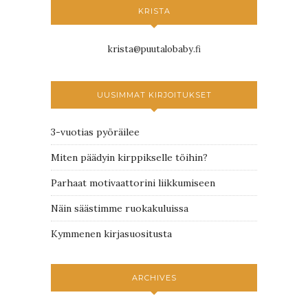
KRISTA
krista@puutalobaby.fi
UUSIMMAT KIRJOITUKSET
3-vuotias pyöräilee
Miten päädyin kirppikselle töihin?
Parhaat motivaattorini liikkumiseen
Näin säästimme ruokakuluissa
Kymmenen kirjasuositusta
ARCHIVES