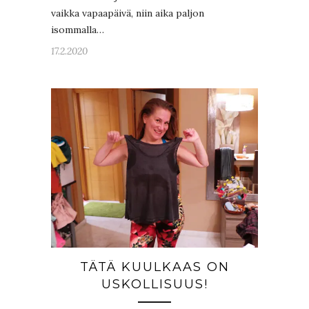
vaikka vapaapäivä, niin aika paljon
isommalla…
17.2.2020
TÄTÄ KUULKAAS ON
USKOLLISUUS!