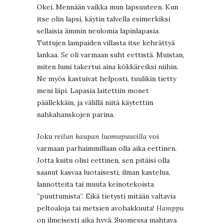
Okei. Mennään vaikka mun lapsuuteen. Kun
itse olin lapsi, käytin talvella esimerkiksi
sellaisia ämmin neulomia lapinlapasia.
Tuttujen lampaiden villasta itse kehrättyä
lankaa.
Se
oli varmaan suht eettistä. Muistan,
miten lumi takertui aina kökkäreiksi niihin.
Ne myös kastuivat helposti, tuulikin tietty
meni läpi. Lapasia laitettiin monet
päällekkäin, ja välillä niitä käytettiin
nahkahanskojen parina.
Joku
reilun kaupan luomupuuvilla
voi
varmaan parhaimmillaan olla aika eettinen.
Jotta kuitu olisi eettinen, sen pitäisi olla
saanut kasvaa luotaisesti, ilman kastelua,
lannotteita tai muuta keinotekoista
”puuttumista”. Eikä tietysti mitään valtavia
peltoaloja tai metsien avohakkuuta!
Hamppu
on ilmeisesti aika hyvä. Suomessa mahtava