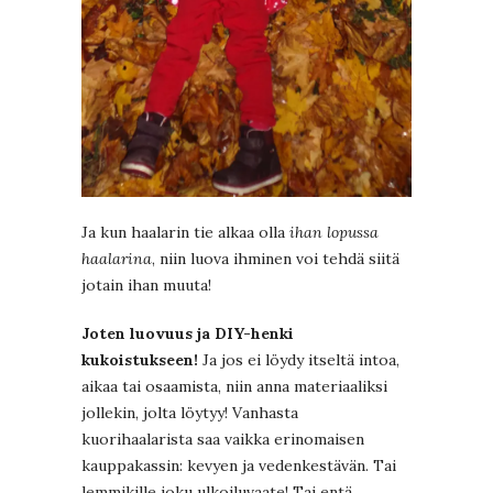
Ja kun haalarin tie alkaa olla
ihan lopussa
haalarina
, niin luova ihminen voi tehdä siitä
jotain ihan muuta!
Joten luovuus ja DIY-henki
kukoistukseen!
Ja jos ei löydy itseltä intoa,
aikaa tai osaamista, niin anna materiaaliksi
jollekin, jolta löytyy! Vanhasta
kuorihaalarista saa vaikka erinomaisen
kauppakassin: kevyen ja vedenkestävän. Tai
lemmikille joku ulkoiluvaate! Tai entä