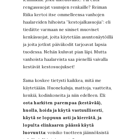
rengassuojat vaunujen renkaille? Reiman
Riika kertoi itse ommelleensa vanhojen
haalareiden hihoista ”kestojalkasuojia”: eli
tiedätte varmaan ne siniset muoviset
kenkäsuojat, joita käytetään asuntonäytöillä
ja joita jotkut päiväkodit tarjoavat lapsia
tuodessa. Nehän kuluvat pian läpi. Mutta
vanhoista haalareista saa pienellä vaivalla
kestävät kestosuojukset!
Sama koskee tietysti kaikkea, mitä me
käytetäään. Huonekaluja, mattoja, vaatteita,
kenkiä, kodinkoneita ja niin edelleen. Eli:
osta harkiten parempaa (kestävää),
huolla, hoida ja käytä vastuullisesti,
käytä se loppuun asti ja kierrätä, ja
lopulta elinkaaren päässä käytä
luovuutta
: voisiko tuotteen jäännöksistä