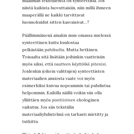
maailman tekstiileistä on synteettisiä. Jos
niistä kaikista luovuttaisiin, niin millä ihmeen
maaperällä ne kaikki tarvittavat
luonnokuidut sitten kasvaisivat…?
Päällimmäisenä ainakin mun omassa mielessä
synteettinen kuitu kuulostaa
pelkästään
pahikselta.
Mutta hetkinen.
Toisaalta sitä lisätään joihinkin vaatteisiin
myös siksi, että
vaatteen käyttöikä pitenisi
.
Joidenkin (oikein valittujen) synteettisten
materiaalien ansiosta vaate voi myös
esimerkiksi kuivua nopeammin tai puhdistua
helpommin. Kaikilla näillä voikin siis olla
yllättäen myös
positiivinen
ekologinen
vaikutus. Jos siis tekstiilin
materiaaliyhdistelmä on tarkasti mietitty ja
tutkittu.