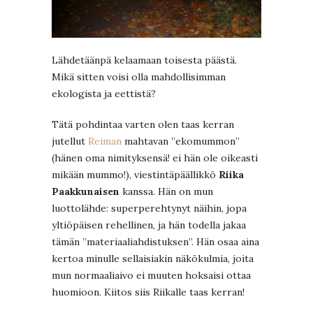
Lähdetäänpä kelaamaan toisesta päästä.
Mikä sitten voisi olla mahdollisimman
ekologista ja eettistä?
Tätä pohdintaa varten olen taas kerran
jutellut
Reiman
mahtavan ”ekomummon”
(hänen oma nimityksensä! ei hän ole oikeasti
mikään mummo!), viestintäpäällikkö
Riika
Paakkunaisen
kanssa. Hän on mun
luottolähde: superperehtynyt näihin, jopa
yltiöpäisen rehellinen, ja hän todella jakaa
tämän ”materiaaliahdistuksen”. Hän osaa aina
kertoa minulle sellaisiakin näkökulmia, joita
mun normaaliaivo ei muuten hoksaisi ottaa
huomioon. Kiitos siis Riikalle taas kerran!