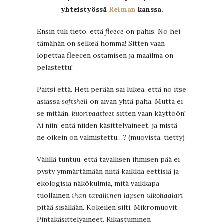
yhteistyössä
Reiman
kanssa.
Ensin tuli tieto, että
fleece
on pahis. No hei
tämähän on selkeä homma! Sitten vaan
lopettaa fleecen ostamisen ja maailma on
pelastettu!
Paitsi että. Heti perään sai lukea, että no itse
asiassa
softshell
on aivan yhtä paha. Mutta ei
se mitään,
kuorivaatteet
sitten vaan käyttöön!
Ai niin: entä niiden käsittelyaineet, ja mistä
ne oikein on valmistettu…? (muovista, tietty)
Välillä tuntuu, että tavallisen ihmisen pää ei
pysty ymmärtämään niitä kaikkia eettisiä ja
ekologisia näkökulmia, mitä vaikkapa
tuollainen
ihan tavallinen lapsen ulkohaalari
pitää sisällään. Kokeilen silti. Mikromuovit.
Pintakäsittelyaineet. Rikastuminen