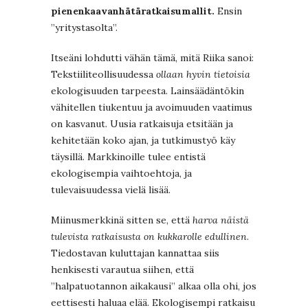
pienenkaavanhätäratkaisumallit.
Ensin
”yritystasolta”.
Itseäni lohdutti vähän tämä, mitä Riika sanoi:
Tekstiiliteollisuudessa
ollaan hyvin tietoisia
ekologisuuden tarpeesta. Lainsäädäntökin
vähitellen tiukentuu ja avoimuuden vaatimus
on kasvanut. Uusia ratkaisuja etsitään ja
kehitetään koko ajan, ja tutkimustyö käy
täysillä. Markkinoille tulee entistä
ekologisempia vaihtoehtoja, ja
tulevaisuudessa vielä lisää.
Miinusmerkkinä sitten se, että
harva näistä
tulevista ratkaisusta on kukkarolle edullinen
.
Tiedostavan kuluttajan kannattaa siis
henkisesti varautua siihen, että
”halpatuotannon aikakausi” alkaa olla ohi, jos
eettisesti haluaa elää. Ekologisempi ratkaisu