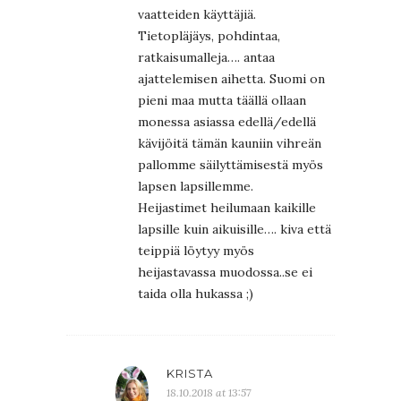
vaatteiden käyttäjiä.
Tietopläjäys, pohdintaa,
ratkaisumalleja…. antaa
ajattelemisen aihetta. Suomi on
pieni maa mutta täällä ollaan
monessa asiassa edellä/edellä
kävijöitä tämän kauniin vihreän
pallomme säilyttämisestä myös
lapsen lapsillemme.
Heijastimet heilumaan kaikille
lapsille kuin aikuisille…. kiva että
teippiä löytyy myös
heijastavassa muodossa..se ei
taida olla hukassa ;)
KRISTA
18.10.2018 at 13:57