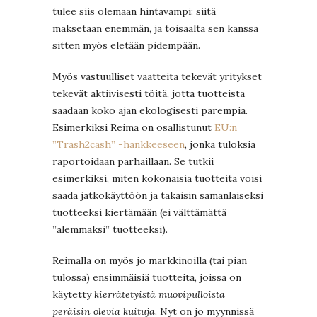
tulee siis olemaan hintavampi: siitä
maksetaan enemmän, ja toisaalta sen kanssa
sitten myös eletään pidempään.
Myös vastuulliset vaatteita tekevät yritykset
tekevät aktiivisesti töitä, jotta tuotteista
saadaan koko ajan ekologisesti parempia.
Esimerkiksi Reima on osallistunut
EU:n
”Trash2cash” -hankkeeseen
, jonka tuloksia
raportoidaan parhaillaan. Se tutkii
esimerkiksi, miten kokonaisia tuotteita voisi
saada jatkokäyttöön ja takaisin samanlaiseksi
tuotteeksi kiertämään (ei välttämättä
”alemmaksi” tuotteeksi).
Reimalla on myös jo markkinoilla (tai pian
tulossa) ensimmäisiä tuotteita, joissa on
käytetty
kierrätetyistä muovipulloista
peräisin olevia kuituja
. Nyt on jo myynnissä