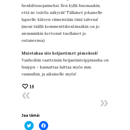
henkilösuojaimeksi. Sen kyllä huomaakin,
että ne
todella
näkyvät! Tällaiset jokaiselle
lapselle käteen viimeistään tänä talvena!
(moni täällä kommenttikentässäkin on jo
aiemminkin kertonut tuollaiset jo
ostaneensa)
Muistakaa siis heijastimet pimeässä!
Vanhoihin vaatteisiin heijastinteippinauha on
huippu – kannattaa laittaa myös mm.
vaunuihin, ja aikuiselle myös!
14
Jaa tämä:
Jaa
Jaa
Twitterissä(Avautuu
Facebookissa(Avautuu