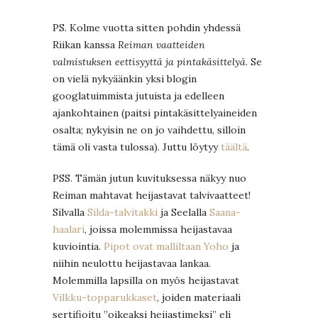
PS. Kolme vuotta sitten pohdin yhdessä
Riikan kanssa
Reiman vaatteiden
valmistuksen eettisyyttä ja pintakäsittelyä
. Se
on vielä nykyäänkin yksi blogin
googlatuimmista jutuista ja edelleen
ajankohtainen (paitsi pintakäsittelyaineiden
osalta; nykyisin ne on jo vaihdettu, silloin
tämä oli vasta tulossa). Juttu löytyy
täältä
.
PSS. Tämän jutun kuvituksessa näkyy nuo
Reiman mahtavat heijastavat talvivaatteet!
Silvalla
Silda-talvitakki
ja Seelalla
Saana-
haalari
, joissa molemmissa heijastavaa
kuviointia.
Pipot ovat malliltaan Yoho
ja
niihin neulottu heijastavaa lankaa.
Molemmilla lapsilla on myös heijastavat
Vilkku-topparukkaset
, joiden materiaali
sertifioitu ”oikeaksi heijastimeksi” eli