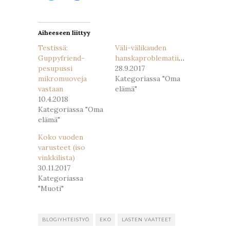
uudessa
uudessa
ikkunassa)
ikkunassa)
Aiheeseen liittyy
Testissä:
Väli-välikauden
Guppyfriend-
hanskaproblematiikkaa
pesupussi
28.9.2017
mikromuoveja
Kategoriassa "Oma
vastaan
elämä"
10.4.2018
Kategoriassa "Oma
elämä"
Koko vuoden
varusteet (iso
vinkkilista)
30.11.2017
Kategoriassa
"Muoti"
BLOGIYHTEISTYÖ
EKO
LASTEN VAATTEET