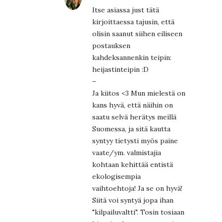
Itse asiassa just tätä
kirjoittaessa tajusin, että
olisin saanut siihen eiliseen
postauksen
kahdeksannenkin teipin:
heijastinteipin :D
–
Ja kiitos <3 Mun mielestä on
kans hyvä, että näihin on
saatu selvä herätys meillä
Suomessa, ja sitä kautta
syntyy tietysti myös paine
vaate/ym. valmistajia
kohtaan kehittää entistä
ekologisempia
vaihtoehtoja! Ja se on hyvä!
Siitä voi syntyä jopa ihan
"kilpailuvaltti". Tosin tosiaan