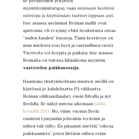
se perinteinen yritysten
myyntitoimintatapa), vaan
ostamaan kestäviä
valintoja ja käyttämään tuotteet loppuun asti
.
Itse asiassa useimmat Reiman mallit ovat
ajattomia, eli ei synny ehkä houkutusta ostaa
”uuden kauden” kuoseja. Tämä kestävyys on
mun mielestä tosi hyvä ja vastuullinen viesti.
Tuotteita voi korjata ja paikata; itse asiassa
Reimalta on tulossa lähiaikoina myyntiin
vaatteiden paikkaussarja
.
Hauskana yksityiskohtana muuten: meillä on
käytössä jo kahdeksatta (!!!) välikautta
Reiman välikausihaalari, ensin Silvalla ja nyt
Seelalla. Se näkyi uutena aikoinaan
täällä,
keväällä 2015.
No, viime vuonna Seela
onnistui rymymään johonkin terävään ja
siihen tuli viilto. En jaksanut miettiä ”oikeaa
paikkaamista”, joten lättäsin siihen reiän