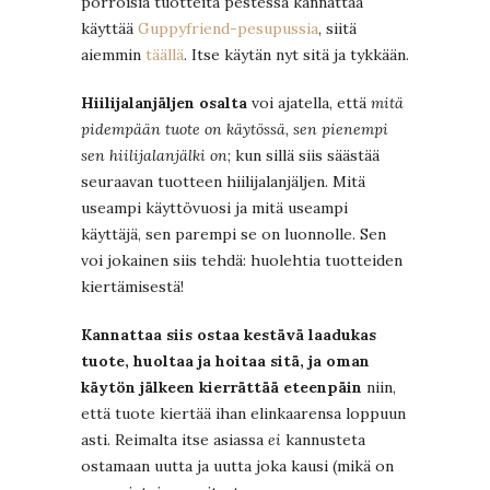
pörröisiä tuotteita pestessä kannattaa
käyttää
Guppyfriend-pesupussia
, siitä
aiemmin
täällä
. Itse käytän nyt sitä ja tykkään.
Hiilijalanjäljen osalta
voi ajatella, että
mitä
pidempään tuote on käytössä, sen pienempi
sen hiilijalanjälki on
; kun sillä siis säästää
seuraavan tuotteen hiilijalanjäljen. Mitä
useampi käyttövuosi ja mitä useampi
käyttäjä, sen parempi se on luonnolle. Sen
voi jokainen siis tehdä: huolehtia tuotteiden
kiertämisestä!
Kannattaa siis ostaa kestävä laadukas
tuote, huoltaa ja hoitaa sitä, ja oman
käytön jälkeen kierrättää eteenpäin
niin,
että tuote kiertää ihan elinkaarensa loppuun
asti. Reimalta itse asiassa
ei
kannusteta
ostamaan uutta ja uutta joka kausi (mikä on