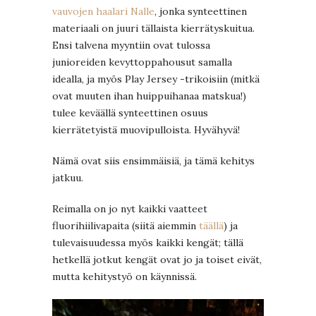
vauvojen haalari Nalle
, jonka synteettinen
materiaali on juuri tällaista kierrätyskuitua.
Ensi talvena myyntiin ovat tulossa
junioreiden kevyttoppahousut samalla
idealla, ja myös Play Jersey -trikoisiin (mitkä
ovat muuten ihan huippuihanaa matskua!)
tulee keväällä synteettinen osuus
kierrätetyistä muovipulloista. Hyvähyvä!
Nämä ovat siis ensimmäisiä, ja tämä kehitys
jatkuu.
Reimalla on jo nyt kaikki vaatteet
fluorihiilivapaita (siitä aiemmin
täällä
) ja
tulevaisuudessa myös kaikki kengät; tällä
hetkellä jotkut kengät ovat jo ja toiset eivät,
mutta kehitystyö on käynnissä.