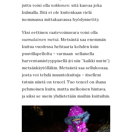
juttu voisi olla
nokkonen
: sitä kasvaa joka
kulmalla. Sitä ei ole kuitenkaan vielä
isommassa mittakaavassa hyödynnettty.
Yksi eettinen vaatevoimavara voisi olla
suomalainen metsä
. Metsästä saa enemmän
kuitua vuodessa hehtaaria kohden kuin
puuvillapellolta – varmaan sellaisella
harventamistyyppisellä (ei siis ”kaikki nurin”)
metsänkäytölläkin. Metsästä saa selluloosaa,
josta voi tehdä muuntokuituja – itselleni
tutuin niistä on tencel. Tuo tencel on ihana
pehmoinen kuitu, mutta melkoisen hintava,
ja siksi se usein yhdistetään muihin kuituihin.