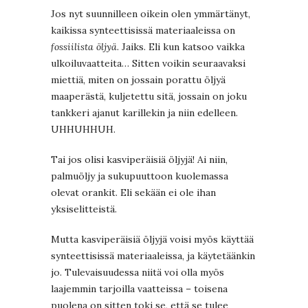
Jos nyt suunnilleen oikein olen ymmärtänyt,
kaikissa synteettisissä materiaaleissa on
fossiilista öljyä
. Jaiks. Eli kun katsoo vaikka
ulkoiluvaatteita… Sitten voikin seuraavaksi
miettiä, miten on jossain porattu öljyä
maaperästä, kuljetettu sitä, jossain on joku
tankkeri ajanut karillekin ja niin edelleen.
UHHUHHUH.
Tai jos olisi kasviperäisiä öljyjä! Ai niin,
palmuöljy ja sukupuuttoon kuolemassa
olevat orankit. Eli sekään ei ole ihan
yksiselitteistä.
Mutta kasviperäisiä öljyjä voisi myös käyttää
synteettisissä materiaaleissa, ja käytetäänkin
jo. Tulevaisuudessa niitä voi olla myös
laajemmin tarjoilla vaatteissa – toisena
puolena on sitten toki se, että se tulee