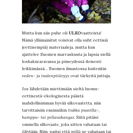
Mutta kun siis puhe oli
ULKO
vaatteista!
Nämä yllämainitut voisivat olla suht eettisiä
(eettisempiä) materiaaleja, mutta kun
ajattelee Suomen marraskuuta ja lapsia siellä
loskakuraravassa ja pimeydessä iloisesti
leikkimässä… Suomen ilmastossa kuitenkin
veden- ja tuulenpitävyys
ovat tärkeitä juttuja.
Jos lähdetään miettimään sieltä luomu-
eettisestä-ekologisesta päästä
mahdollisimman hyvää ulkovaatetta, niin
tarvittaisiin ensinnäkin
tiukka puuvilla-,
hamppu- tai pellavakangas
. Siitä pitäisi
ommella ulkovaate, joka sitten vahataan tai
öljytään. Niin, paitsi että
millä
se vahataan tai