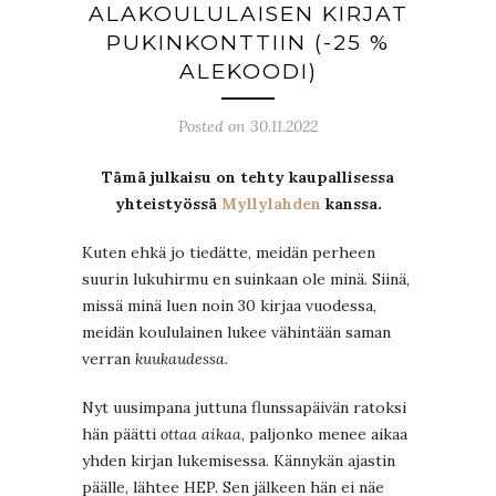
ALAKOULULAISEN KIRJAT
PUKINKONTTIIN (-25 %
ALEKOODI)
Posted on 30.11.2022
Tämä julkaisu on tehty kaupallisessa
yhteistyössä
Myllylahden
kanssa.
Kuten ehkä jo tiedätte, meidän perheen
suurin lukuhirmu en suinkaan ole minä. Siinä,
missä minä luen noin 30 kirjaa vuodessa,
meidän koululainen lukee vähintään saman
verran
kuukaudessa
.
Nyt uusimpana juttuna flunssapäivän ratoksi
hän päätti
ottaa aikaa
, paljonko menee aikaa
yhden kirjan lukemisessa. Kännykän ajastin
päälle, lähtee HEP. Sen jälkeen hän ei näe