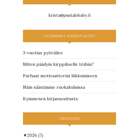
krista@puutalobaby.fi
UUSIMMAT KIRJOITUKSET
3-vuotias pyöräilee
Miten päädyin kirppikselle töihin?
Parhaat motivaattorini liikkumiseen
Näin säästimme ruokakuluissa
Kymmenen kirjasuositusta
ARCHIVES
▼
2026
(7)