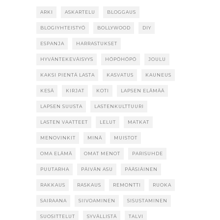
ARKI
ASKARTELU
BLOGGAUS
BLOGIYHTEISTYÖ
BOLLYWOOD
DIY
ESPANJA
HARRASTUKSET
HYVÄNTEKEVÄISYYS
HÖPÖHÖPÖ
JOULU
KAKSI PIENTÄ LASTA
KASVATUS
KAUNEUS
KESÄ
KIRJAT
KOTI
LAPSEN ELÄMÄÄ
LAPSEN SUUSTA
LASTENKULTTUURI
LASTEN VAATTEET
LELUT
MATKAT
MENOVINKIT
MINÄ
MUISTOT
OMA ELÄMÄ
OMAT MENOT
PARISUHDE
PUUTARHA
PÄIVÄN ASU
PÄÄSIÄINEN
RAKKAUS
RASKAUS
REMONTTI
RUOKA
SAIRAANA
SIIVOAMINEN
SISUSTAMINEN
SUOSITTELUT
SYVÄLLISTÄ
TALVI