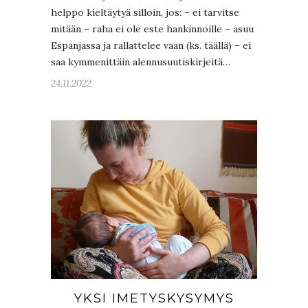
helppo kieltäytyä silloin, jos: – ei tarvitse
mitään – raha ei ole este hankinnoille – asuu
Espanjassa ja rallattelee vaan (ks. täällä) – ei
saa kymmenittäin alennusuutiskirjeitä…
24.11.2022
YKSI IMETYSKYSYMYS