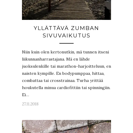
YLLÄTTÄVÄ ZUMBAN
SIVUVAIKUTUS
Niin kuin olen kertonutkin, mä tunnen itseni
liikunnanharrastajana. Mä en lähde
juoksulenkille tai marathon-harjoitteluun, en
naisten kympille. En bodypumppaa, hittaa,
combattaa tai crosstrainaa. Turha yrittää
houkutella minua cardiofittiin tai spinningiin.
Ei…
27.11.2018