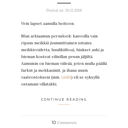
Posted on 30.11.2018
Vein lapset aamulla hoitoon.
Mun arkiaamun peruslook: kasvoilla vain
ripaus meikkiä (summittainen sutaisu
meikkivoidetta, huulikiiltoa), hiukset auki ja
hieman kosteat eilisillan pesun jäljiltä.
Aamuisin on hieman viileää, joten mulla päällä
farkut ja mokkasiinit, ja ihana uusin
vaateostokseni (mm.
täällä
) eli se syksyllä
ostamani villatakki.
CONTINUE READING
10
Comments