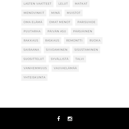
LASTEN VAATTEET
LELUT
MATKAT
MENOVINKIT
MINÄ
MUISTOT
OMA ELÄMÄ
OMAT MENOT
PARISUHDE
PUUTARHA
PÄIVÄN ASU
PÄÄSIÄINEN
RAKKAUS
RASKAUS
REMONTTI
RUOKA
SAIRAANA
SIIVOAMINEN
SISUSTAMINEN
SUOSITTELUT
SYVÄLLISTÄ
TALVI
VANHEMMUUS
VAUVAELÄMÄÄ
YHTEISKUNTA