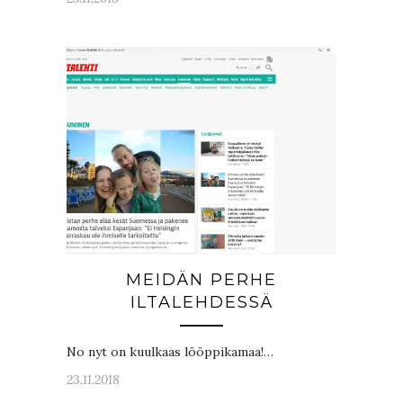
MEIDÄN PERHE
ILTALEHDESSÄ
No nyt on kuulkaas lööppikamaa!…
23.11.2018