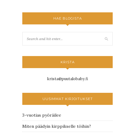
HAE BLOGISTA
KRISTA
krista@puutalobaby.fi
UUSIMMAT KIRJOITUKSET
3-vuotias pyöräilee
Miten päädyin kirppikselle töihin?