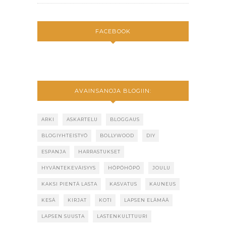
FACEBOOK
AVAINSANOJA BLOGIIN:
ARKI
ASKARTELU
BLOGGAUS
BLOGIYHTEISTYÖ
BOLLYWOOD
DIY
ESPANJA
HARRASTUKSET
HYVÄNTEKEVÄISYYS
HÖPÖHÖPÖ
JOULU
KAKSI PIENTÄ LASTA
KASVATUS
KAUNEUS
KESÄ
KIRJAT
KOTI
LAPSEN ELÄMÄÄ
LAPSEN SUUSTA
LASTENKULTTUURI