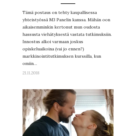
Tämä postaus on tehty kaupallisessa
yhteistyössä M3 Panelin kanssa. Mähän oon
aikaisemminkin kertonut mun oudosta
hassusta viehätyksestä vastata tutkimuksiin.
Innostus alkoi varmaan joskus
opiskeluaikoina (vai jo ennen?)
markkinointitutkimuksen kurssilla, kun
omiin…
21.11.2018