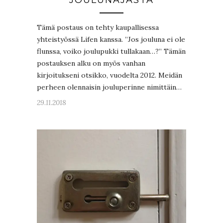
JOULUNAJASTA
Tämä postaus on tehty kaupallisessa
yhteistyössä Lifen kanssa. ”Jos jouluna ei ole
flunssa, voiko joulupukki tullakaan…?” Tämän
postauksen alku on myös vanhan
kirjoitukseni otsikko, vuodelta 2012. Meidän
perheen olennaisin jouluperinne nimittäin…
29.11.2018