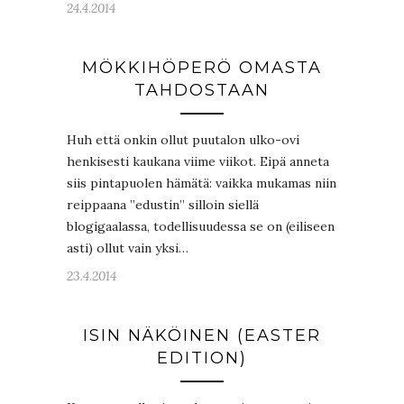
24.4.2014
MÖKKIHÖPERÖ OMASTA
TAHDOSTAAN
Huh että onkin ollut puutalon ulko-ovi
henkisesti kaukana viime viikot. Eipä anneta
siis pintapuolen hämätä: vaikka mukamas niin
reippaana ”edustin” silloin siellä
blogigaalassa, todellisuudessa se on (eiliseen
asti) ollut vain yksi…
23.4.2014
ISIN NÄKÖINEN (EASTER
EDITION)