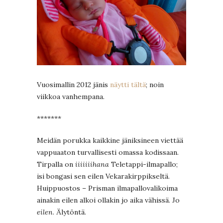
Vuosimallin 2012 jänis
näytti tältä
; noin
viikkoa vanhempana.
*******
Meidän porukka kaikkine jäniksineen viettää
vappuaaton turvallisesti omassa kodissaan.
Tirpalla on
iiiiiiihana
Teletappi-ilmapallo;
isi bongasi sen eilen Vekarakirppikseltä.
Huippuostos – Prisman ilmapallovalikoima
ainakin eilen alkoi ollakin jo aika vähissä. Jo
eilen
. Älytöntä.