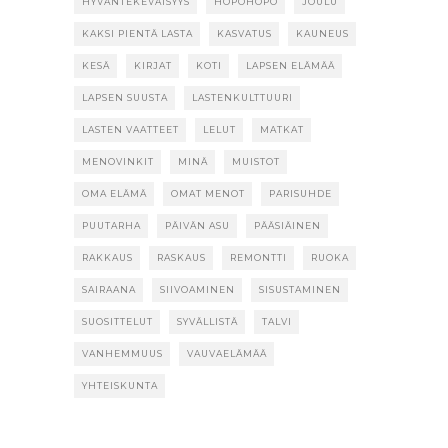
HYVÄNTEKEVÄISYYS
HÖPÖHÖPÖ
JOULU
KAKSI PIENTÄ LASTA
KASVATUS
KAUNEUS
KESÄ
KIRJAT
KOTI
LAPSEN ELÄMÄÄ
LAPSEN SUUSTA
LASTENKULTTUURI
LASTEN VAATTEET
LELUT
MATKAT
MENOVINKIT
MINÄ
MUISTOT
OMA ELÄMÄ
OMAT MENOT
PARISUHDE
PUUTARHA
PÄIVÄN ASU
PÄÄSIÄINEN
RAKKAUS
RASKAUS
REMONTTI
RUOKA
SAIRAANA
SIIVOAMINEN
SISUSTAMINEN
SUOSITTELUT
SYVÄLLISTÄ
TALVI
VANHEMMUUS
VAUVAELÄMÄÄ
YHTEISKUNTA