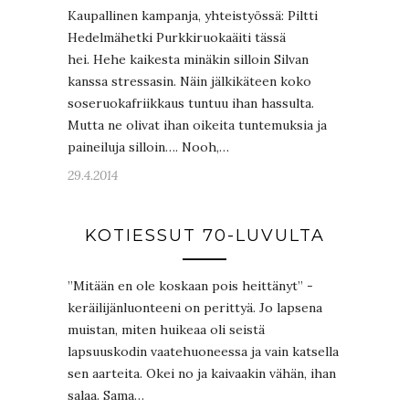
Kaupallinen kampanja, yhteistyössä: Piltti
Hedelmähetki Purkkiruokaäiti tässä
hei. Hehe kaikesta minäkin silloin Silvan
kanssa stressasin. Näin jälkikäteen koko
soseruokafriikkaus tuntuu ihan hassulta.
Mutta ne olivat ihan oikeita tuntemuksia ja
paineiluja silloin…. Nooh,…
29.4.2014
KOTIESSUT 70-LUVULTA
”Mitään en ole koskaan pois heittänyt” -
keräilijänluonteeni on perittyä. Jo lapsena
muistan, miten huikeaa oli seistä
lapsuuskodin vaatehuoneessa ja vain katsella
sen aarteita. Okei no ja kaivaakin vähän, ihan
salaa. Sama…