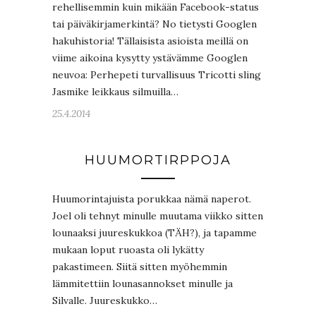
rehellisemmin kuin mikään Facebook-status
tai päiväkirjamerkintä? No tietysti Googlen
hakuhistoria! Tällaisista asioista meillä on
viime aikoina kysytty ystävämme Googlen
neuvoa: Perhepeti turvallisuus Tricotti sling
Jasmike leikkaus silmuilla…
25.4.2014
HUUMORTIRPPOJA
Huumorintajuista porukkaa nämä naperot.
Joel oli tehnyt minulle muutama viikko sitten
lounaaksi juureskukkoa (TÄH?), ja tapamme
mukaan loput ruoasta oli lykätty
pakastimeen. Siitä sitten myöhemmin
lämmitettiin lounasannokset minulle ja
Silvalle. Juureskukko…