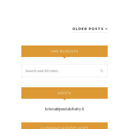
OLDER POSTS
HAE BLOGISTA
KRISTA
krista@puutalobaby.fi
UUSIMMAT KIRJOITUKSET