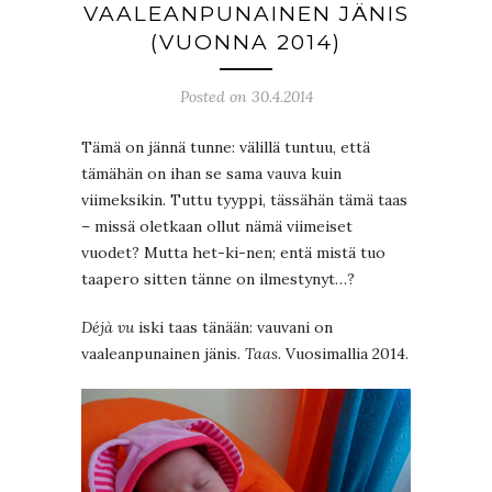
VAALEANPUNAINEN JÄNIS
(VUONNA 2014)
Posted on 30.4.2014
Tämä on jännä tunne: välillä tuntuu, että
tämähän on ihan se sama vauva kuin
viimeksikin. Tuttu tyyppi, tässähän tämä taas
– missä oletkaan ollut nämä viimeiset
vuodet? Mutta het-ki-nen; entä mistä tuo
taapero sitten tänne on ilmestynyt…?
Déjà vu
iski taas tänään: vauvani on
vaaleanpunainen jänis.
Taas.
Vuosimallia 2014.