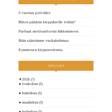
3-vuotias pyöräilee
Miten päädyin kirppikselle töihin?
Parhaat motivaattorini liikkumiseen
Näin säästimme ruokakuluissa
Kymmenen kirjasuositusta
ARCHIVES
▼
2026
(7)
►
toukokuu
(1)
►
huhtikuu
(1)
►
maaliskuu
(1)
►
helmikuu
(1)