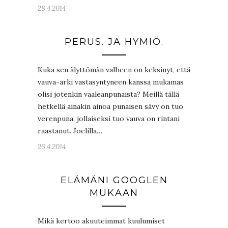
28.4.2014
PERUS. JA HYMIÖ.
Kuka sen älyttömän valheen on keksinyt, että
vauva-arki vastasyntyneen kanssa mukamas
olisi jotenkin vaaleanpunaista? Meillä tällä
hetkellä ainakin ainoa punaisen sävy on tuo
verenpuna, jollaiseksi tuo vauva on rintani
raastanut. Joelilla…
26.4.2014
ELÄMÄNI GOOGLEN
MUKAAN
Mikä kertoo akuuteimmat kuulumiset