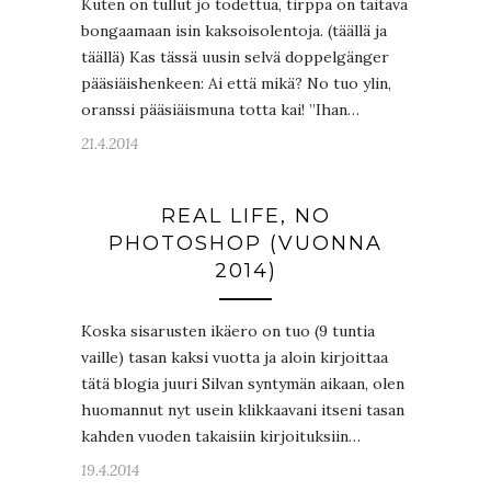
Kuten on tullut jo todettua, tirppa on taitava
bongaamaan isin kaksoisolentoja. (täällä ja
täällä) Kas tässä uusin selvä doppelgänger
pääsiäishenkeen: Ai että mikä? No tuo ylin,
oranssi pääsiäismuna totta kai! ”Ihan…
21.4.2014
REAL LIFE, NO
PHOTOSHOP (VUONNA
2014)
Koska sisarusten ikäero on tuo (9 tuntia
vaille) tasan kaksi vuotta ja aloin kirjoittaa
tätä blogia juuri Silvan syntymän aikaan, olen
huomannut nyt usein klikkaavani itseni tasan
kahden vuoden takaisiin kirjoituksiin…
19.4.2014