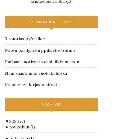
krista@puutalobaby.fi
UUSIMMAT KIRJOITUKSET
3-vuotias pyöräilee
Miten päädyin kirppikselle töihin?
Parhaat motivaattorini liikkumiseen
Näin säästimme ruokakuluissa
Kymmenen kirjasuositusta
ARCHIVES
▼
2026
(7)
►
toukokuu
(1)
►
huhtikuu
(1)