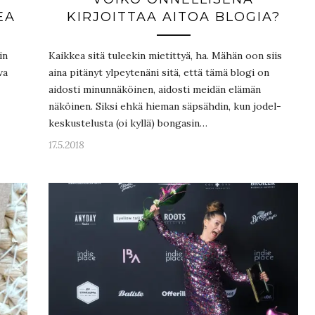
EA
KIRJOITTAA AITOA BLOGIA?
in
Kaikkea sitä tuleekin mietittyä, ha. Mähän oon siis
va
aina pitänyt ylpeytenäni sitä, että tämä blogi on
aidosti minunnäköinen, aidosti meidän elämän
näköinen. Siksi ehkä hieman säpsähdin, kun jodel-
keskustelusta (oi kyllä) bongasin…
17.5.2018