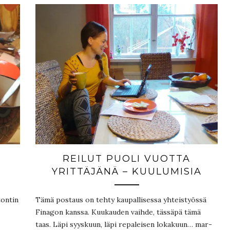
REILUT PUOLI VUOTTA
YRITTÄJÄNÄ – KUULUMISIA
tontin
Tämä postaus on tehty kaupallisessa yhteistyössä
Finagon kanssa. Kuukauden vaihde, tässäpä tämä
taas. Läpi syyskuun, läpi repaleisen lokakuun… mar-