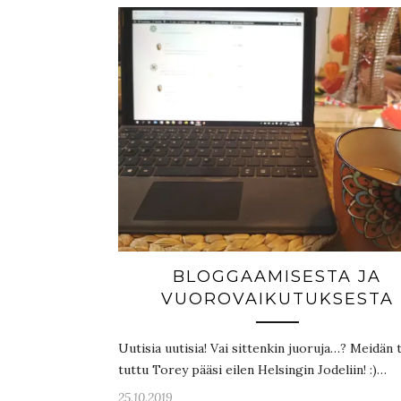
BLOGGAAMISESTA JA
VUOROVAIKUTUKSESTA
Uutisia uutisia! Vai sittenkin juoruja…? Meidän 
tuttu Torey pääsi eilen Helsingin Jodeliin! :)…
25.10.2019