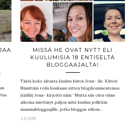
JAA
MISSÄ HE OVAT NYT? ELI
KUULUMISIA 18 ENTISELTÄ
BLOGGAAJALTA!
–
i
Tästä koko ideasta kuuluu kiitos Jenn- :lle. Kiitos!
kun
Nimittäin reilu kuukausi sitten blogikommenteissa
ttua
(täällä) Jenn- kirjoitti näin: ”Mutta siis olen viime
aikoina miettinyt paljon mitä kuuluu joillekin
mammabloggaajille, jotka bloggas silloin…
3.12.2019