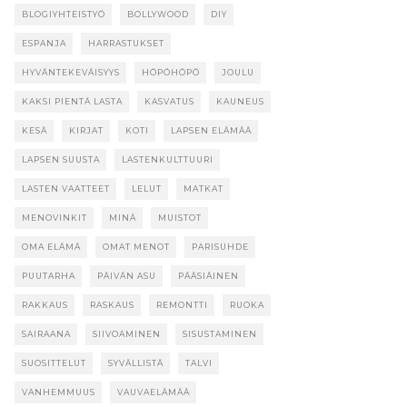
BLOGIYHTEISTYÖ
BOLLYWOOD
DIY
ESPANJA
HARRASTUKSET
HYVÄNTEKEVÄISYYS
HÖPÖHÖPÖ
JOULU
KAKSI PIENTÄ LASTA
KASVATUS
KAUNEUS
KESÄ
KIRJAT
KOTI
LAPSEN ELÄMÄÄ
LAPSEN SUUSTA
LASTENKULTTUURI
LASTEN VAATTEET
LELUT
MATKAT
MENOVINKIT
MINÄ
MUISTOT
OMA ELÄMÄ
OMAT MENOT
PARISUHDE
PUUTARHA
PÄIVÄN ASU
PÄÄSIÄINEN
RAKKAUS
RASKAUS
REMONTTI
RUOKA
SAIRAANA
SIIVOAMINEN
SISUSTAMINEN
SUOSITTELUT
SYVÄLLISTÄ
TALVI
VANHEMMUUS
VAUVAELÄMÄÄ