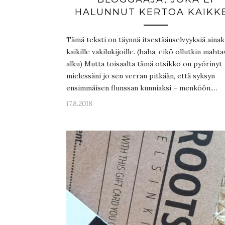
HALUNNUT KERTOA KAIKK
Tämä teksti on täynnä itsestäänselvyyksiä ainak
kaikille vakilukijoille. (haha, eikö ollutkin mahta
alku) Mutta toisaalta tämä otsikko on pyörinyt
mielessäni jo sen verran pitkään, että syksyn
ensimmäisen flunssan kunniaksi – menköön.…
17.8.2018