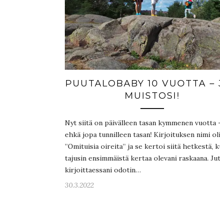
PUUTALOBABY 10 VUOTTA – 
MUISTOSI!
Nyt siitä on päivälleen tasan kymmenen vuotta 
ehkä jopa tunnilleen tasan! Kirjoituksen nimi ol
”Omituisia oireita” ja se kertoi siitä hetkestä, 
tajusin ensimmäistä kertaa olevani raskaana. Ju
kirjoittaessani odotin…
30.3.2022