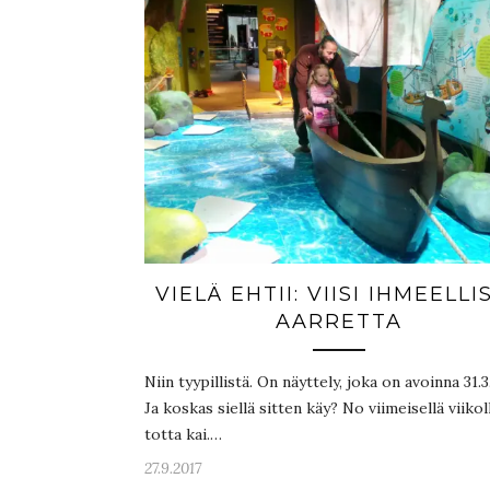
VIELÄ EHTII: VIISI IHMEELLI
AARRETTA
Niin tyypillistä. On näyttely, joka on avoinna 31.3.
Ja koskas siellä sitten käy? No viimeisellä viikoll
totta kai.…
27.9.2017