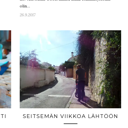
olin…
26.9.2017
TI
SEITSEMÄN VIIKKOA LÄHTÖÖN