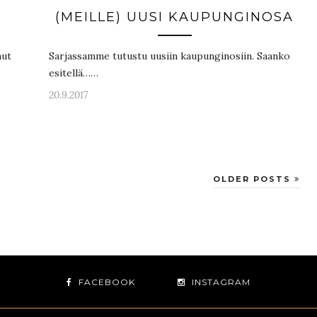
(MEILLE) UUSI KAUPUNGINOSA
nut
Sarjassamme tutustu uusiin kaupunginosiin. Saanko
esitellä……
20.9.2017
OLDER POSTS
FACEBOOK
INSTAGRAM