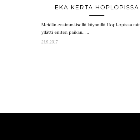
EKA KERTA HOPLOPISSA
Meidän ensimmäisellä käynnillä HopLopissa mi
yllätti eniten paikan……
21.9.2017