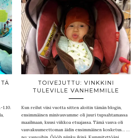
STÄ
TOIVEJUTTU: VINKKINI
TULEVILLE VANHEMMILLE
-1.10.
Kun reilut viisi vuotta sitten aloitin tämän blogin,
a,
ensimmäinen minivauvamme oli juuri tupsahtamassa
maailmaan, kuusi viikkoa etuajassa. Tämä vauva oli
vauvakuumeettoman äidin ensimmäinen kosketus… …
no: vauvoihin. Öööh niinku ikinä. Kummityttöäni