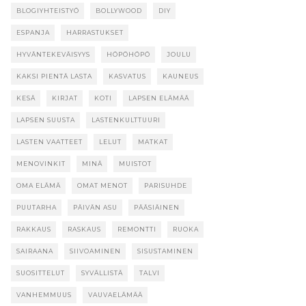
BLOGIYHTEISTYÖ
BOLLYWOOD
DIY
ESPANJA
HARRASTUKSET
HYVÄNTEKEVÄISYYS
HÖPÖHÖPÖ
JOULU
KAKSI PIENTÄ LASTA
KASVATUS
KAUNEUS
KESÄ
KIRJAT
KOTI
LAPSEN ELÄMÄÄ
LAPSEN SUUSTA
LASTENKULTTUURI
LASTEN VAATTEET
LELUT
MATKAT
MENOVINKIT
MINÄ
MUISTOT
OMA ELÄMÄ
OMAT MENOT
PARISUHDE
PUUTARHA
PÄIVÄN ASU
PÄÄSIÄINEN
RAKKAUS
RASKAUS
REMONTTI
RUOKA
SAIRAANA
SIIVOAMINEN
SISUSTAMINEN
SUOSITTELUT
SYVÄLLISTÄ
TALVI
VANHEMMUUS
VAUVAELÄMÄÄ