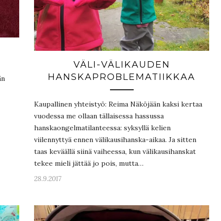
VÄLI-VÄLIKAUDEN
HANSKAPROBLEMATIIKKAA
än
Kaupallinen yhteistyö: Reima Näköjään kaksi kertaa
vuodessa me ollaan tällaisessa hassussa
hanskaongelmatilanteessa: syksyllä kelien
viilennyttyä ennen välikausihanska-aikaa. Ja sitten
taas keväällä siinä vaiheessa, kun välikausihanskat
tekee mieli jättää jo pois, mutta…
28.9.2017