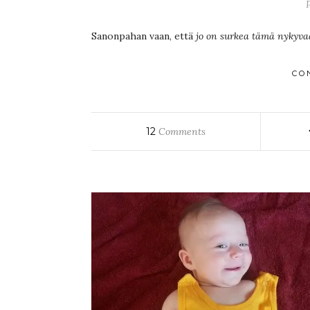
P
Sanonpahan vaan, että
jo on surkea tämä nykyva
CO
12
Comments