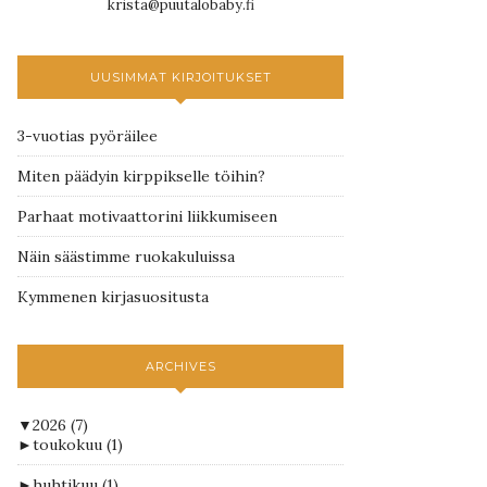
krista@puutalobaby.fi
UUSIMMAT KIRJOITUKSET
3-vuotias pyöräilee
Miten päädyin kirppikselle töihin?
Parhaat motivaattorini liikkumiseen
Näin säästimme ruokakuluissa
Kymmenen kirjasuositusta
ARCHIVES
▼
2026
(7)
►
toukokuu
(1)
►
huhtikuu
(1)