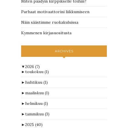
Miten päädyin kirppikselle töihin?
Parhaat motivaattorini liikkumiseen
Näin säästimme ruokakuluissa
Kymmenen kirjasuositusta
ARCHIVES
▼
2026
(7)
►
toukokuu
(1)
►
huhtikuu
(1)
►
maaliskuu
(1)
►
helmikuu
(1)
►
tammikuu
(3)
►
2025
(40)