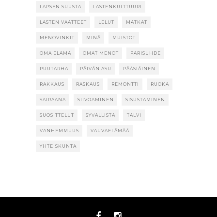
LAPSEN SUUSTA
LASTENKULTTUURI
LASTEN VAATTEET
LELUT
MATKAT
MENOVINKIT
MINÄ
MUISTOT
OMA ELÄMÄ
OMAT MENOT
PARISUHDE
PUUTARHA
PÄIVÄN ASU
PÄÄSIÄINEN
RAKKAUS
RASKAUS
REMONTTI
RUOKA
SAIRAANA
SIIVOAMINEN
SISUSTAMINEN
SUOSITTELUT
SYVÄLLISTÄ
TALVI
VANHEMMUUS
VAUVAELÄMÄÄ
YHTEISKUNTA