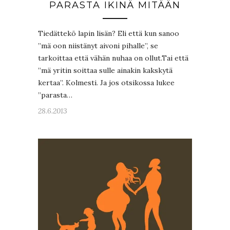
PARASTA IKINÄ MITÄÄN
Tiedättekö lapin lisän? Eli että kun sanoo
”mä oon niistänyt aivoni pihalle”, se
tarkoittaa että vähän nuhaa on ollut.Tai että
”mä yritin soittaa sulle ainakin kakskytä
kertaa”. Kolmesti. Ja jos otsikossa lukee
”parasta…
28.6.2013