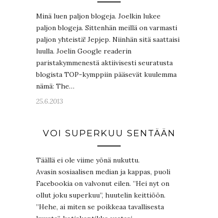
Minä luen paljon blogeja. Joelkin lukee
paljon blogeja. Sittenhän meillä on varmasti
paljon yhteistä! Jepjep. Niinhän sitä saattaisi
luulla. Joelin Google readerin
paristakymmenestä aktiivisesti seuratusta
blogista TOP-kymppiin pääsevät kuulemma
nämä: The…
25.6.2013
VOI SUPERKUU SENTÄÄN
Täällä ei ole viime yönä nukuttu.
Avasin sosiaalisen median ja kappas, puoli
Facebookia on valvonut eilen. ”Hei nyt on
ollut joku superkuu”, huutelin keittiöön.
”Hehe, ai miten se poikkeaa tavallisesta