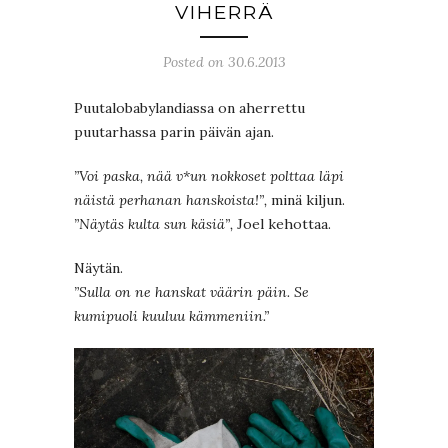
VIHERRÄ
Posted on 30.6.2013
Puutalobabylandiassa on aherrettu
puutarhassa parin päivän ajan.
”Voi paska, nää v*un nokkoset polttaa läpi
näistä perhanan hanskoista!”,
minä kiljun.
”Näytäs kulta sun käsiä”,
Joel kehottaa.
Näytän.
”Sulla on ne hanskat väärin päin. Se
kumipuoli kuuluu kämmeniin.”