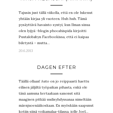
Tajusin just tällä viikolla, että en ole lukenut
yhtään kirjaa yli vuoteen. Huh huh. Tämä
pysäyttävä havainto syntyi, kun Ilman sinua
olen lyijyä -blogin phocahispida kirjoitti
Puutalobabyn Facebookissa, että ei kaipaa
biletystä – mutta…
20.6.2013
DAGEN EFTER
Täällä ollaan! Auto on jo reippaasti haettu
eilisen jäljiltä työpaikan pihasta, enkä ole
tänä aamuna kertaakaan sanonut sitä
maagisen pitkää uudisyhdyssanaa nimeltään
mäenjuoenääkoskaan. En myöskään saapunut
kotiin siinä voikamalaa-tilassa, jolle Joel…