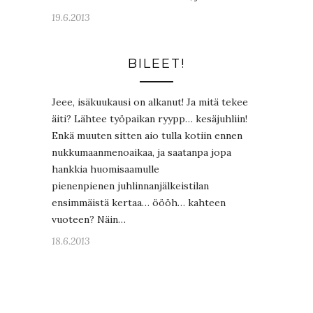
19.6.2013
BILEET!
Jeee, isäkuukausi on alkanut! Ja mitä tekee
äiti? Lähtee työpaikan ryypp… kesäjuhliin!
Enkä muuten sitten aio tulla kotiin ennen
nukkumaanmenoaikaa, ja saatanpa jopa
hankkia huomisaamulle
pienenpienen juhlinnanjälkeistilan
ensimmäistä kertaa… öööh… kahteen
vuoteen? Näin…
18.6.2013