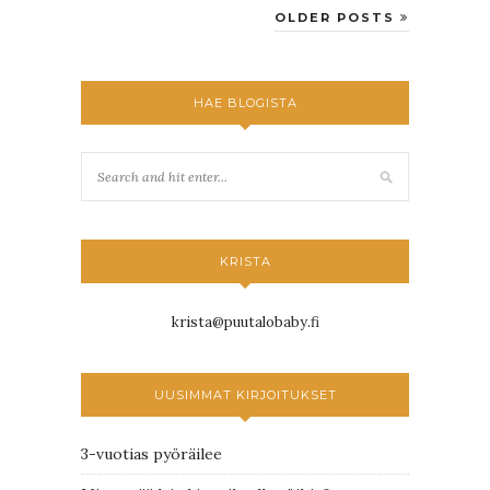
OLDER POSTS
HAE BLOGISTA
KRISTA
krista@puutalobaby.fi
UUSIMMAT KIRJOITUKSET
3-vuotias pyöräilee