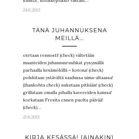
kuusta”, kotiskeptikko vastasi.…
24.6.2013
TÄNÄ JUHANNUKSENA
MEILLÄ…
otetaan rennosti! (check) vältetään
maanteiden juhannusruuhkat pysymällä
parhaalla kesämökillä = kotona! (check)
polskitaan ystävältä saadussa uima-altaassa!
(ihankohta check) nukutaan pitkään! (check)
grillataan omalla pihalla kavereiden kanssa!
korkataan Fresita ennen puolta päivää!
(check)…
21.6.2013
KIRJA KESÄSSÄ! (AINAKIN)