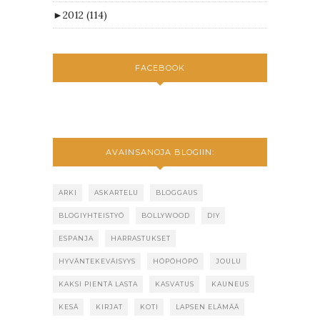
►
2012
(114)
FACEBOOK
AVAINSANOJA BLOGIIN:
ARKI
ASKARTELU
BLOGGAUS
BLOGIYHTEISTYÖ
BOLLYWOOD
DIY
ESPANJA
HARRASTUKSET
HYVÄNTEKEVÄISYYS
HÖPÖHÖPÖ
JOULU
KAKSI PIENTÄ LASTA
KASVATUS
KAUNEUS
KESÄ
KIRJAT
KOTI
LAPSEN ELÄMÄÄ