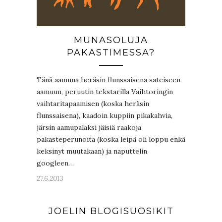
MUNASOLUJA
PAKASTIMESSA?
Tänä aamuna heräsin flunssaisena sateiseen
aamuun, peruutin tekstarilla Vaihtoringin
vaihtaritapaamisen (koska heräsin
flunssaisena), kaadoin kuppiin pikakahvia,
järsin aamupalaksi jäisiä raakoja
pakasteperunoita (koska leipä oli loppu enkä
keksinyt muutakaan) ja naputtelin
googleen…
27.6.2013
JOELIN BLOGISUOSIKIT