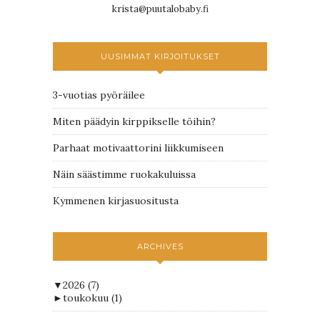
krista@puutalobaby.fi
UUSIMMAT KIRJOITUKSET
3-vuotias pyöräilee
Miten päädyin kirppikselle töihin?
Parhaat motivaattorini liikkumiseen
Näin säästimme ruokakuluissa
Kymmenen kirjasuositusta
ARCHIVES
▼
2026
(7)
►
toukokuu
(1)