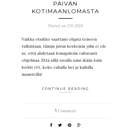
PÄIVÄN
KOTIMAANLOMASTA
Posted on 17.6.2024
Vaikka otsikko saattaisi ohjata toiseen
tulkintaan, tämän jutun keskeisin ydin
ei
ole
se, että ahdetaan lomapäiviin valtavasti
ohjelmaa. Että sillä tavalla saisi ikään kuin
kaikki irti
, koko rahalla hei ja kaikilla
mausteilla!
CONTINUE READING
1
Comment