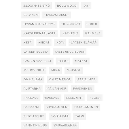
BLOGIYHTEISTYÖ
BOLLYWOOD
DIY
ESPANJA
HARRASTUKSET
HYVÄNTEKEVÄISYYS
HÖPÖHÖPÖ
JOULU
KAKSI PIENTÄ LASTA
KASVATUS
KAUNEUS
KESÄ
KIRJAT
KOTI
LAPSEN ELÄMÄÄ
LAPSEN SUUSTA
LASTENKULTTUURI
LASTEN VAATTEET
LELUT
MATKAT
MENOVINKIT
MINÄ
MUISTOT
OMA ELÄMÄ
OMAT MENOT
PARISUHDE
PUUTARHA
PÄIVÄN ASU
PÄÄSIÄINEN
RAKKAUS
RASKAUS
REMONTTI
RUOKA
SAIRAANA
SIIVOAMINEN
SISUSTAMINEN
SUOSITTELUT
SYVÄLLISTÄ
TALVI
VANHEMMUUS
VAUVAELÄMÄÄ