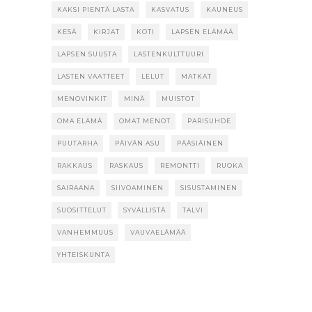
KAKSI PIENTÄ LASTA
KASVATUS
KAUNEUS
KESÄ
KIRJAT
KOTI
LAPSEN ELÄMÄÄ
LAPSEN SUUSTA
LASTENKULTTUURI
LASTEN VAATTEET
LELUT
MATKAT
MENOVINKIT
MINÄ
MUISTOT
OMA ELÄMÄ
OMAT MENOT
PARISUHDE
PUUTARHA
PÄIVÄN ASU
PÄÄSIÄINEN
RAKKAUS
RASKAUS
REMONTTI
RUOKA
SAIRAANA
SIIVOAMINEN
SISUSTAMINEN
SUOSITTELUT
SYVÄLLISTÄ
TALVI
VANHEMMUUS
VAUVAELÄMÄÄ
YHTEISKUNTA