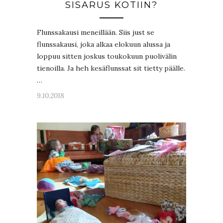
SISARUS KOTIIN?
Flunssakausi meneillään. Siis just se
flunssakausi, joka alkaa elokuun alussa ja
loppuu sitten joskus toukokuun puolivälin
tienoilla. Ja heh kesäflunssat sit tietty päälle.
…
9.10.2018