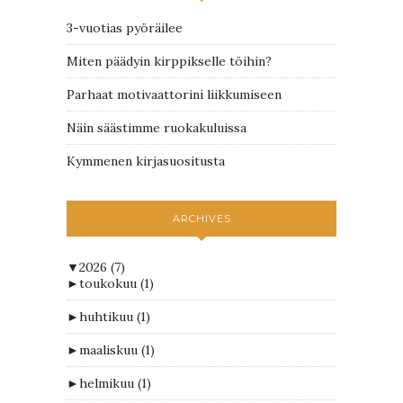
3-vuotias pyöräilee
Miten päädyin kirppikselle töihin?
Parhaat motivaattorini liikkumiseen
Näin säästimme ruokakuluissa
Kymmenen kirjasuositusta
ARCHIVES
▼
2026
(7)
►
toukokuu
(1)
►
huhtikuu
(1)
►
maaliskuu
(1)
►
helmikuu
(1)