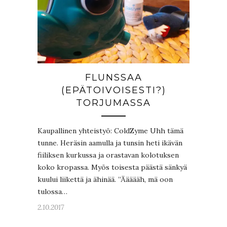
FLUNSSAA
(EPÄTOIVOISESTI?)
TORJUMASSA
Kaupallinen yhteistyö: ColdZyme Uhh tämä
tunne. Heräsin aamulla ja tunsin heti ikävän
fiiliksen kurkussa ja orastavan kolotuksen
koko kropassa. Myös toisesta päästä sänkyä
kuului liikettä ja ähinää. ”Äääääh, mä oon
tulossa…
2.10.2017