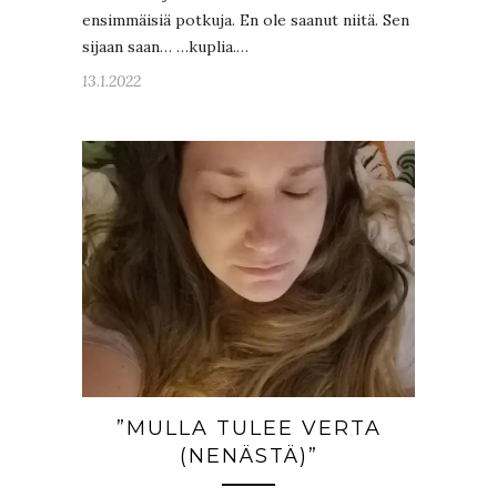
ensimmäisiä potkuja. En ole saanut niitä. Sen
sijaan saan… …kuplia.…
13.1.2022
”MULLA TULEE VERTA
(NENÄSTÄ)”