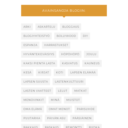
AVAINSANOJA BLOGIIN:
ARKI
ASKARTELU
BLOGGAUS
BLOGIYHTEISTYÖ
BOLLYWOOD
DIY
ESPANJA
HARRASTUKSET
HYVÄNTEKEVÄISYYS
HÖPÖHÖPÖ
JOULU
KAKSI PIENTÄ LASTA
KASVATUS
KAUNEUS
KESÄ
KIRJAT
KOTI
LAPSEN ELÄMÄÄ
LAPSEN SUUSTA
LASTENKULTTUURI
LASTEN VAATTEET
LELUT
MATKAT
MENOVINKIT
MINÄ
MUISTOT
OMA ELÄMÄ
OMAT MENOT
PARISUHDE
PUUTARHA
PÄIVÄN ASU
PÄÄSIÄINEN
RAKKAUS
RASKAUS
REMONTTI
RUOKA