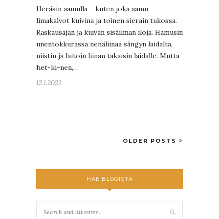
Heräsin aamulla – kuten joka aamu –
limakalvot kuivina ja toinen sierain tukossa.
Raskausajan ja kuivan sisäilman iloja. Hamusin
unentokkurassa nenäliinaa sängyn laidalta,
niistin ja laitoin liinan takaisin laidalle. Mutta
het-ki-nen,…
12.1.2022
OLDER POSTS
HAE BLOGISTA