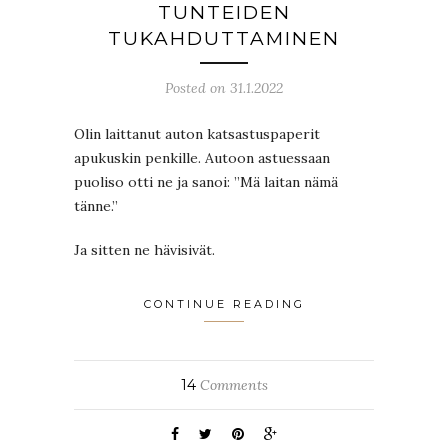
TUNTEIDEN
TUKAHDUTTAMINEN
Posted on 31.1.2022
Olin laittanut auton katsastuspaperit
apukuskin penkille. Autoon astuessaan
puoliso otti ne ja sanoi: ”Mä laitan nämä
tänne.”
Ja sitten ne hävisivät.
CONTINUE READING
14
Comments