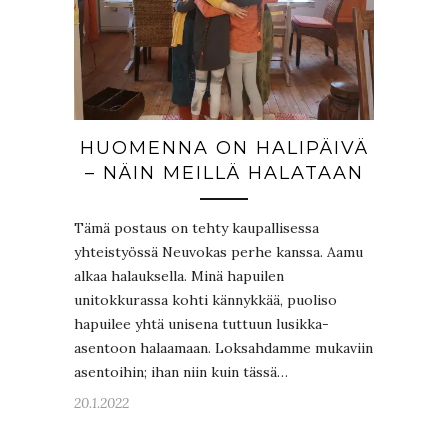
HUOMENNA ON HALIPÄIVÄ
– NÄIN MEILLÄ HALATAAN
Tämä postaus on tehty kaupallisessa
yhteistyössä Neuvokas perhe kanssa. Aamu
alkaa halauksella. Minä hapuilen
unitokkurassa kohti kännykkää, puoliso
hapuilee yhtä unisena tuttuun lusikka-
asentoon halaamaan. Loksahdamme mukaviin
asentoihin; ihan niin kuin tässä…
20.1.2022