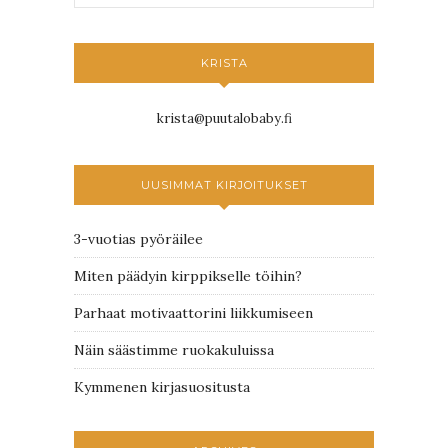
KRISTA
krista@puutalobaby.fi
UUSIMMAT KIRJOITUKSET
3-vuotias pyöräilee
Miten päädyin kirppikselle töihin?
Parhaat motivaattorini liikkumiseen
Näin säästimme ruokakuluissa
Kymmenen kirjasuositusta