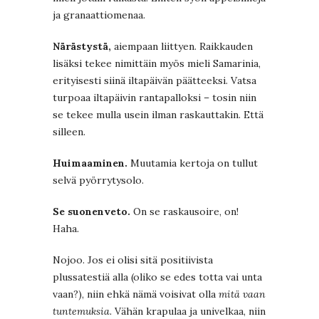
ja granaattiomenaa.
Närästystä,
aiempaan liittyen. Raikkauden
lisäksi tekee nimittäin myös mieli Samarinia,
erityisesti siinä iltapäivän päätteeksi. Vatsa
turpoaa iltapäivin rantapalloksi – tosin niin
se tekee mulla usein ilman raskauttakin. Että
silleen.
Huimaaminen.
Muutamia kertoja on tullut
selvä pyörrytysolo.
Se suonenveto.
On se raskausoire, on!
Haha.
Nojoo. Jos ei olisi sitä positiivista
plussatestiä alla (oliko se edes totta vai unta
vaan?), niin ehkä nämä voisivat olla
mitä vaan
tuntemuksia.
Vähän krapulaa ja univelkaa, niin