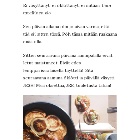
Ei väsyttänyt, ei öklöttänyt, ei mitään.
Ihan
tavallinen olo.
Sen päivän aikana olin jo aivan varma, että
tää oli sitten täss
ä. Pöh tässä mitään raskaana
enää olla.
Sitten seuraavana päivänä aamupalalla eivät
letut maistuneet. Eivät edes
lempparisuolaisella täyttellä! Sitä
seuraavana aamuna öklötti ja päivällä väsytti.
JESH! Mua oksettaa, JEE, tuuletusta tähän!