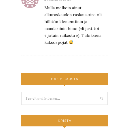
Mulla melkein ainut
alkuraskauden raskausoire oli
hillitön klementiinin ja
mandariinin himo (eli just toi
« jotain raikasta »). Tuloksena
kaksospojat
HAE BLOGISTA
KRISTA