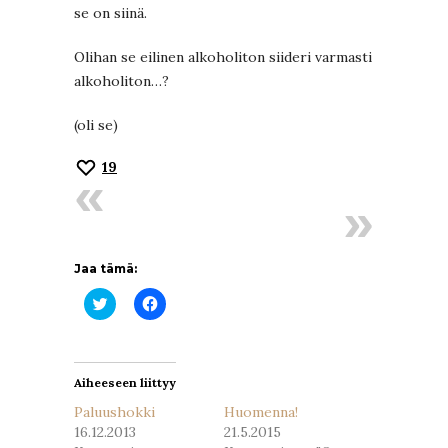
se on siinä.
Olihan se eilinen alkoholiton siideri varmasti
alkoholiton…?
(oli se)
19
Jaa tämä:
Jaa
Jaa
Twitterissä(Avautuu
Facebookissa(Avautuu
uudessa
uudessa
ikkunassa)
ikkunassa)
Aiheeseen liittyy
Paluushokki
Huomenna!
16.12.2013
21.5.2015