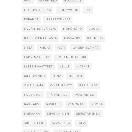
ARKI
ASKARTELU
BLOGGAUS
BLOGIYHTEISTYÖ
BOLLYWOOD
DIY
ESPANJA
HARRASTUKSET
HYVÄNTEKEVÄISYYS
HÖPÖHÖPÖ
JOULU
KAKSI PIENTÄ LASTA
KASVATUS
KAUNEUS
KESÄ
KIRJAT
KOTI
LAPSEN ELÄMÄÄ
LAPSEN SUUSTA
LASTENKULTTUURI
LASTEN VAATTEET
LELUT
MATKAT
MENOVINKIT
MINÄ
MUISTOT
OMA ELÄMÄ
OMAT MENOT
PARISUHDE
PUUTARHA
PÄIVÄN ASU
PÄÄSIÄINEN
RAKKAUS
RASKAUS
REMONTTI
RUOKA
SAIRAANA
SIIVOAMINEN
SISUSTAMINEN
SUOSITTELUT
SYVÄLLISTÄ
TALVI