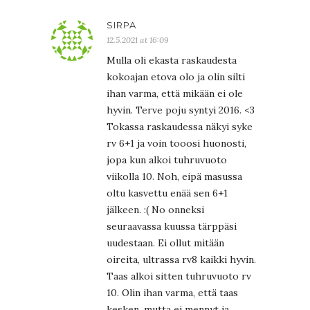
SIRPA
12.5.2021 at 16:09
Mulla oli ekasta raskaudesta
kokoajan etova olo ja olin silti
ihan varma, että mikään ei ole
hyvin. Terve poju syntyi 2016. <3
Tokassa raskaudessa näkyi syke
rv 6+1 ja voin tooosi huonosti,
jopa kun alkoi tuhruvuoto
viikolla 10. Noh, eipä masussa
oltu kasvettu enää sen 6+1
jälkeen. :( No onneksi
seuraavassa kuussa tärppäsi
uudestaan. Ei ollut mitään
oireita, ultrassa rv8 kaikki hyvin.
Taas alkoi sitten tuhruvuoto rv
10. Olin ihan varma, että taas
kesken, mutta ei mennyt ja