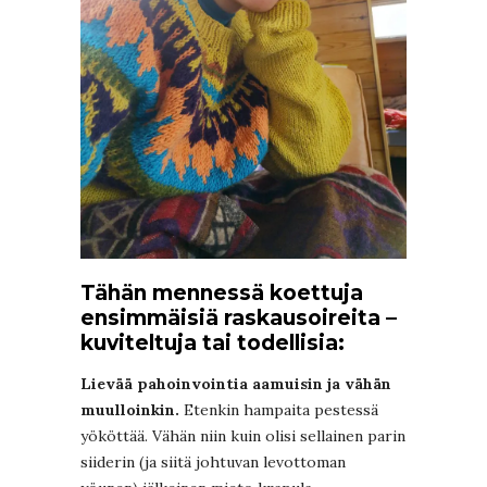
Tähän mennessä koettuja
ensimmäisiä raskausoireita –
kuviteltuja tai todellisia:
Lievää pahoinvointia aamuisin ja vähän
muulloinkin.
Etenkin hampaita pestessä
yököttää. Vähän niin kuin olisi sellainen parin
siiderin (ja siitä johtuvan levottoman