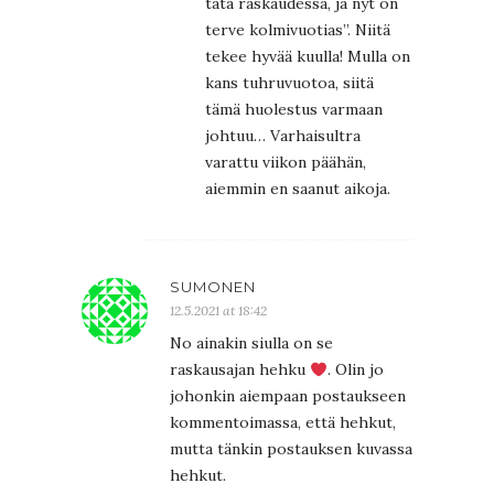
tätä raskaudessa, ja nyt on
terve kolmivuotias”. Niitä
tekee hyvää kuulla! Mulla on
kans tuhruvuotoa, siitä
tämä huolestus varmaan
johtuu… Varhaisultra
varattu viikon päähän,
aiemmin en saanut aikoja.
SUMONEN
12.5.2021 at 18:42
No ainakin siulla on se
raskausajan hehku
. Olin jo
johonkin aiempaan postaukseen
kommentoimassa, että hehkut,
mutta tänkin postauksen kuvassa
hehkut.