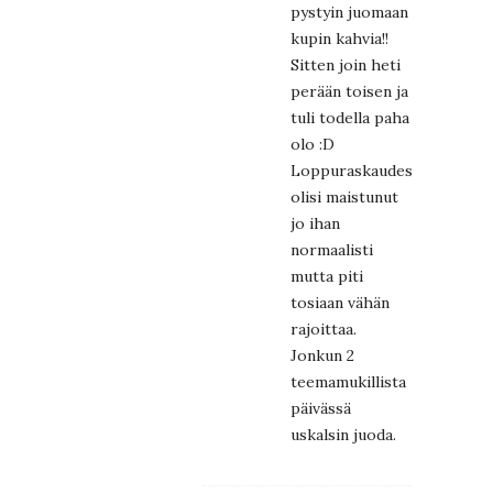
pystyin juomaan
kupin kahvia!!
Sitten join heti
perään toisen ja
tuli todella paha
olo :D
Loppuraskaudesta
olisi maistunut
jo ihan
normaalisti
mutta piti
tosiaan vähän
rajoittaa.
Jonkun 2
teemamukillista
päivässä
uskalsin juoda.