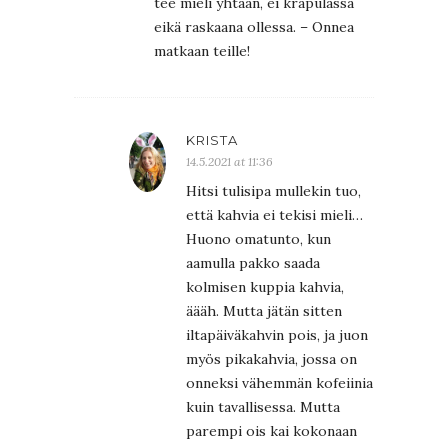
tee mieli yhtään, ei krapulassa
eikä raskaana ollessa. – Onnea
matkaan teille!
KRISTA
14.5.2021 at 11:36
Hitsi tulisipa mullekin tuo,
että kahvia ei tekisi mieli…
Huono omatunto, kun
aamulla pakko saada
kolmisen kuppia kahvia,
äääh. Mutta jätän sitten
iltapäiväkahvin pois, ja juon
myös pikakahvia, jossa on
onneksi vähemmän kofeiinia
kuin tavallisessa. Mutta
parempi ois kai kokonaan