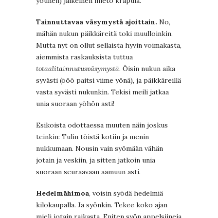
yöunen) jälkeinen mieto krapula.
Tainnuttavaa väsymystä ajoittain.
No,
mähän nukun päikkäreitä toki muulloinkin.
Mutta nyt on ollut sellaista hyvin voimakasta,
aiemmista raskauksista tuttua
totaalitainnutusväsymystä
. Öisin nukun aika
syvästi (ööö paitsi viime yönä), ja päikkäreillä
vasta syvästi nukunkin. Tekisi meili jatkaa
unia suoraan yöhön asti!
Esikoista odottaessa muuten näin joskus
teinkin: Tulin töistä kotiin ja menin
nukkumaan. Nousin vain syömään vähän
jotain ja veskiin, ja sitten jatkoin unia
suoraan seuraavaan aamuun asti.
Hedelmähimoa
, voisin syödä hedelmiä
kilokaupalla. Ja syönkin. Tekee koko ajan
mieli jotain raikasta. Eniten syön appelsiineja