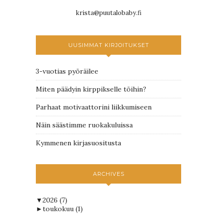
krista@puutalobaby.fi
UUSIMMAT KIRJOITUKSET
3-vuotias pyöräilee
Miten päädyin kirppikselle töihin?
Parhaat motivaattorini liikkumiseen
Näin säästimme ruokakuluissa
Kymmenen kirjasuositusta
ARCHIVES
▼
2026
(7)
►
toukokuu
(1)