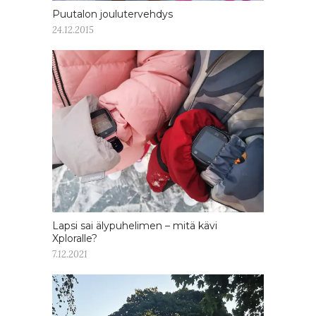
Puutalon joulutervehdys
24.12.2015
Lapsi sai älypuhelimen – mitä kävi
Xploralle?
7.12.2021