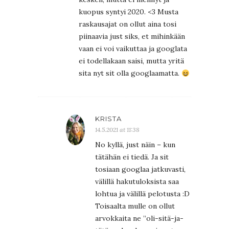
kuopus syntyi 2020. <3 Musta
raskausajat on ollut aina tosi
piinaavia just siks, et mihinkään
vaan ei voi vaikuttaa ja googlata
ei todellakaan saisi, mutta yritä
sita nyt sit olla googlaamatta.
KRISTA
14.5.2021 at 11:38
No kyllä, just näin – kun
tätähän ei tiedä. Ja sit
tosiaan googlaa jatkuvasti,
välillä hakutuloksista saa
lohtua ja välillä pelotusta :D
Toisaalta mulle on ollut
arvokkaita ne ”oli-sitä-ja-