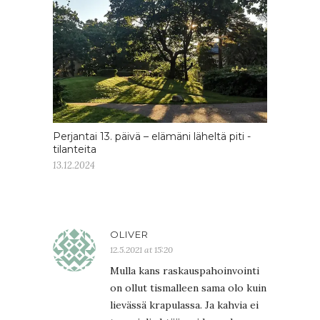
Perjantai 13. päivä – elämäni läheltä piti -
tilanteita
13.12.2024
OLIVER
12.5.2021 at 15:20
Mulla kans raskauspahoinvointi
on ollut tismalleen sama olo kuin
lievässä krapulassa. Ja kahvia ei