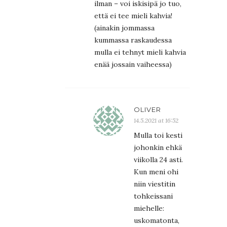
ilman – voi iskisipä jo tuo,
että ei tee mieli kahvia!
(ainakin jommassa
kummassa raskaudessa
mulla ei tehnyt mieli kahvia
enää jossain vaiheessa)
OLIVER
14.5.2021 at 16:52
Mulla toi kesti
johonkin ehkä
viikolla 24 asti.
Kun meni ohi
niin viestitin
tohkeissani
miehelle:
uskomatonta,