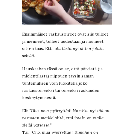
Ensimmäiset raskausoireet ovat siis tulleet
ja menneet, tulleet uudestaan ja menneet
sitten taas. Että
ota tästä nyt sitten jotain
selvää
.
Hauskaahan tässä on se, että päivästä (ja
mielentilasta) riippuen täysin saman
tuntemuksen voin luokitella joko
raskausoireeksi tai oireeksi raskauden
keskeytymisestä.
Eli:
”Oho, mua pyörryttää! No niin, nyt tää on
varmaan merkki siitä, että jotain on vialla
siellä vatsassa.”
Tai:
”Oho, mua pyörryttää! Tämähän on