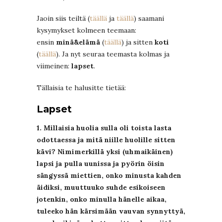
Jaoin siis teiltä (
täällä
ja
täällä
) saamani
kysymykset kolmeen teemaan:
ensin
minä&elämä
(
täällä
) ja sitten
koti
(
täällä
). Ja nyt seuraa teemasta kolmas ja
viimeinen:
lapset
.
Tällaisia te halusitte tietää:
Lapset
1. Millaisia huolia sulla oli toista lasta
odottaessa ja mitä niille huolille sitten
kävi?
Nimimerkillä yksi (uhmaikäinen)
lapsi ja pulla uunissa ja pyörin öisin
sängyssä miettien, onko minusta kahden
äidiksi, muuttuuko suhde esikoiseen
jotenkin, onko minulla hänelle aikaa,
tuleeko hän kärsimään vauvan synnyttyä,