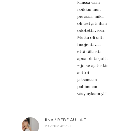
kanssa vaan
roikkui mun
perässä, mikä
oli tietysti ihan
odotettavissa.
Mutta oli silti
huojentavaa,
että tällaista
apua oli tarjolla
– jo se ajatuskin
auttoi
jaksamaan
pahimman
väsymyksen yli!
IINA / BEBE AU LAIT
29.2.2016 at 16:03