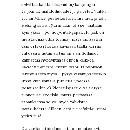
selvittää kaikki lähiseudun/kaupungin
tarjoamat mahdollisuudet ja palvelut. Vaikka
tyyliin MLL:n perhekerhot sun muut, ja tällä
Helsingissä on (tai ainakin oli) se ”matalan
kynnyksen” perhetyöntekijäpalvelu (ääk en
muista enää edes termiä), josta me saatiin
esimerkiksi hoitaja käymään täällä kerran
viikossa muutaman tunnin ajan. Sellaiset
kannattaa hyödyntää ja ennen kaikkea
huolehtia omasta jaksamisesta
! Ja puolison
jaksamisesta myös – pysyä väsymyksessäkin
ikään kuin samalla puolella, yhdessä
ponnistellen <3 Pienet lapset ovat tietysti
tunnetusti eroriski, mutta parhaassa
tapauksessa se voi myös vahvistaa
parisuhdetta. Silleen, että
me selvitään tästä
yhdessä
<3
Kysymyksesi jättämisestä on muuten nyt