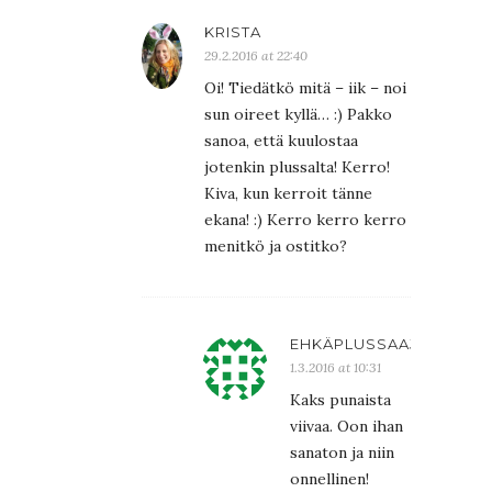
KRISTA
29.2.2016 at 22:40
Oi! Tiedätkö mitä – iik – noi
sun oireet kyllä… :) Pakko
sanoa, että kuulostaa
jotenkin plussalta! Kerro!
Kiva, kun kerroit tänne
ekana! :) Kerro kerro kerro
menitkö ja ostitko?
EHKÄPLUSSAAJA
1.3.2016 at 10:31
Kaks punaista
viivaa. Oon ihan
sanaton ja niin
onnellinen!