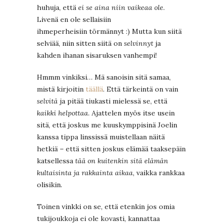
huhuja, että
ei se aina niin vaikeaa ole
.
Livenä en ole sellaisiin
ihmeperheisiin törmännyt :) Mutta kun siitä
selviää, niin sitten siitä on
selvinnyt
ja
kahden ihanan sisaruksen vanhempi!
Hmmm vinkiksi… Mä sanoisin sitä samaa,
mistä kirjoitin
täällä
. Että tärkeintä on vain
selvitä
ja pitää tiukasti mielessä se, että
kaikki helpottaa
. Ajattelen myös itse usein
sitä, että joskus me kuuskymppisinä Joelin
kanssa tippa linssissä muistellaan näitä
hetkiä – että sitten joskus elämää taaksepäin
katsellessa
tää on kuitenkin sitä elämän
kultaisinta ja rakkainta aikaa
, vaikka rankkaa
olisikin.
Toinen vinkki on se, että etenkin jos omia
tukijoukkoja ei ole kovasti, kannattaa