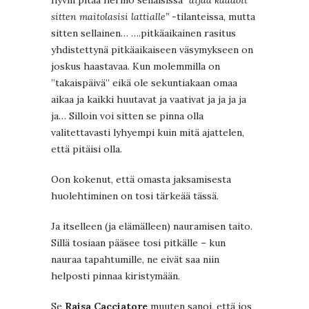
sitten maitolasisi lattialle”
-tilanteissa, mutta
sitten sellainen… ….pitkäaikainen rasitus
yhdistettynä pitkäaikaiseen väsymykseen on
joskus haastavaa. Kun molemmilla on
”takaispäivä” eikä ole sekuntiakaan omaa
aikaa ja kaikki huutavat ja vaativat ja ja ja ja
ja… Silloin voi sitten se pinna olla
valitettavasti lyhyempi kuin mitä ajattelen,
että pitäisi olla.
Oon kokenut, että omasta jaksamisesta
huolehtiminen on tosi tärkeää tässä.
Ja itselleen (ja elämälleen) nauramisen taito.
Sillä tosiaan pääsee tosi pitkälle – kun
nauraa tapahtumille, ne eivät saa niin
helposti pinnaa kiristymään.
Se
Raisa Cacciatore
muuten sanoi, että jos