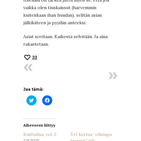
vaikka olen tiuskaissut (harvemmin
kuitenkaan ihan huudan), selitän asian
jälkikäteen ja pyydän anteeksi.
Asiat sovitaan. Kaikesta selvitään. Ja aina
rakastetaan.
33
Jaa tämä:
Jaa
Jaa
Twitterissä(Avautuu
Facebookissa(Avautuu
uudessa
uudessa
ikkunassa)
ikkunassa)
Aiheeseen liittyy
Kuittailua, vol. 2
5+1 kertaa ”olisinpa
2.9.2015
tiennyt” (eli