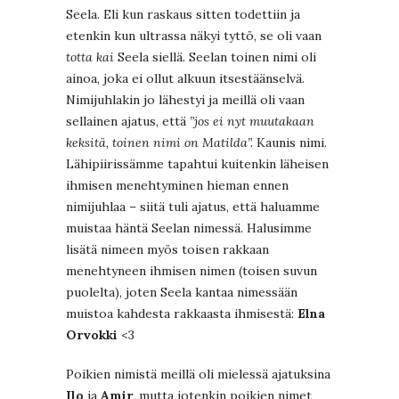
Seela. Eli kun raskaus sitten todettiin ja
etenkin kun ultrassa näkyi tyttö, se oli vaan
totta kai
Seela siellä. Seelan toinen nimi oli
ainoa, joka ei ollut alkuun itsestäänselvä.
Nimijuhlakin jo lähestyi ja meillä oli vaan
sellainen ajatus, että
”jos ei nyt muutakaan
keksitä, toinen nimi on Matilda”.
Kaunis nimi.
Lähipiirissämme tapahtui kuitenkin läheisen
ihmisen menehtyminen hieman ennen
nimijuhlaa – siitä tuli ajatus, että haluamme
muistaa häntä Seelan nimessä. Halusimme
lisätä nimeen myös toisen rakkaan
menehtyneen ihmisen nimen (toisen suvun
puolelta), joten Seela kantaa nimessään
muistoa kahdesta rakkaasta ihmisestä:
Elna
Orvokki
<3
Poikien nimistä meillä oli mielessä ajatuksina
Ilo
ja
Amir
, mutta jotenkin poikien nimet