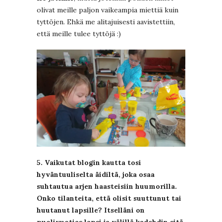
olivat meille paljon vaikeampia miettiä kuin
tyttöjen. Ehkä me alitajuisesti aavistettiin,
että meille tulee tyttöjä :)
5. Vaikutat blogin kautta tosi
hyväntuuliselta äidiltä, joka osaa
suhtautua arjen haasteisiin huumorilla.
Onko tilanteita, että olisit suuttunut tai
huutanut lapsille?
Itselläni on
puolivuotias lapsi ja välillä kadehdin sitä,