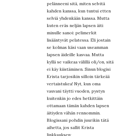
pelänneeni sitä, miten selvitä
kahden kanssa, kun tuntui etten
selviä yhdenkään kanssa. Mutta
kuten eräs neljän lapsen äiti
minulle sanoi: pelimerkit
lisääntyvät pelatessa. Eli jostain
se kolmas käsi vaan useamman
lapsen äideille kasvaa. Mutta
kyllä se vaikeaa välillä oli/on, sitä
ei käy kiistäminen. Sinun blogisi
Krista tarjosikin silloin tärkeää
vertaistukea! Nyt, kun oma
vauvani täytti vuoden, pystyn
kuitenkin jo edes hetkittäin
ottamaan tämän kahden lapsen
äitiyden vähän rennommin.
Blogissani pohdin juurikin tätä
aihetta, jos sallit Krista
linkkauksen: