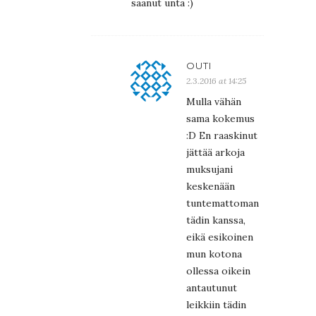
saanut unta :)
OUTI
2.3.2016 at 14:25
Mulla vähän
sama kokemus
:D En raaskinut
jättää arkoja
muksujani
keskenään
tuntemattoman
tädin kanssa,
eikä esikoinen
mun kotona
ollessa oikein
antautunut
leikkiin tädin