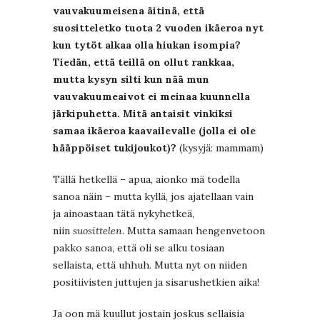
vauvakuumeisena äitinä, että
suositteletko tuota 2 vuoden ikäeroa nyt
kun tytöt alkaa olla hiukan isompia?
Tiedän, että teillä on ollut rankkaa,
mutta kysyn silti kun nää mun
vauvakuumeaivot ei meinaa kuunnella
järkipuhetta. Mitä antaisit vinkiksi
samaa ikäeroa kaavailevalle (jolla ei ole
hääppöiset tukijoukot)?
(kysyjä: mammam)
Tällä hetkellä – apua, aionko mä todella
sanoa näin – mutta kyllä, jos ajatellaan vain
ja ainoastaan tätä nykyhetkeä,
niin
suosittelen
. Mutta samaan hengenvetoon
pakko sanoa, että oli se alku tosiaan
sellaista, että uhhuh. Mutta nyt on niiden
positiivisten juttujen ja sisarushetkien aika!
Ja oon mä kuullut jostain joskus sellaisia