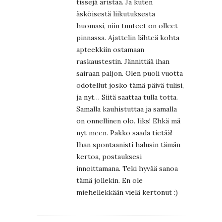
tissejä aristaa. Ja kuten
äsköisestä liikutuksesta
huomasi, niin tunteet on olleet
pinnassa. Ajattelin lähteä kohta
apteekkiin ostamaan
raskaustestin. Jännittää ihan
sairaan paljon. Olen puoli vuotta
odotellut josko tämä päivä tulisi,
ja nyt… Siitä saattaa tulla totta.
Samalla kauhistuttaa ja samalla
on onnellinen olo. Iiks! Ehkä mä
nyt meen. Pakko saada tietää!
Ihan spontaanisti halusin tämän
kertoa, postauksesi
innoittamana. Teki hyvää sanoa
tämä jollekin. En ole
miehellekkään vielä kertonut :)