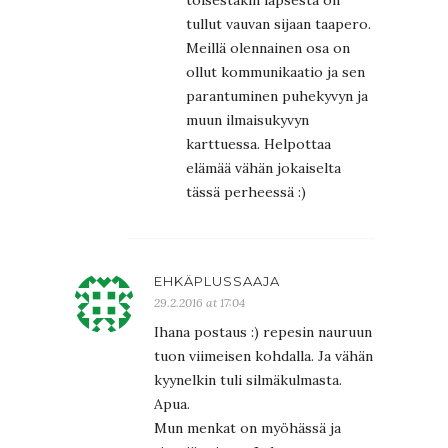
toisestakin lapsesta on
tullut vauvan sijaan taapero.
Meillä olennainen osa on
ollut kommunikaatio ja sen
parantuminen puhekyvyn ja
muun ilmaisukyvyn
karttuessa. Helpottaa
elämää vähän jokaiselta
tässä perheessä :)
EHKÄPLUSSAAJA
29.2.2016 at 17:04
Ihana postaus :) repesin nauruun
tuon viimeisen kohdalla. Ja vähän
kyynelkin tuli silmäkulmasta.
Apua.
Mun menkat on myöhässä ja