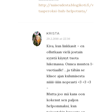
http://naiseudesta.blogikoti.fi/vauvasta-
taaperoksi-huh-helpotusta/
KRISTA
29.2.2016 at 22:36
Kiva, kun linkkasit – en
ollutkaan vielä jostain
syystä käynyt tuota
lukemassa. Onnea muuten 1-
vuotiaalle! …ja tähän se
klisee ajan kulumisesta
niiiii-iiiin nopeasti <3 <3 <3
-
Mutta joo mä kans oon
kokenut sen paljon
helpommaksi, kun