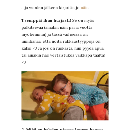
…ja vuoden jälkeen kirjoitin jo
näin
.
Tsemppiä ihan hurjasti!
Se on myös
palkitsevaa (ainakin näin paria vuotta
myöhemmin) ja tässä vaiheessa on
iiiiiiihanaa, että noita rakkaustyyppejä on
kaksi <3 Ja jos on raskasta, niin pyydä apua;
tai ainakin hae vertaistukea vaikkapa täältä!
<3
2. Mikä on kahden pienen lapsen kanssa