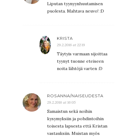
Liputan tyynyynhuutamisen
puolesta. Mahtava neuvo! :D
KRISTA
29.2.2016 at 22:19
Täytyis varmaan sijoittaa
tyynyt tuonne eteiseen
noita lähtöjä varten :D
ROSANNA/NAISEUDESTA
29.2.2016 at 16:05
Samaistun sekä noihin
kysymyksiin ja pohdintoihin
toisesta lapsesta että Kristan
vastauksiin. Muistan myös