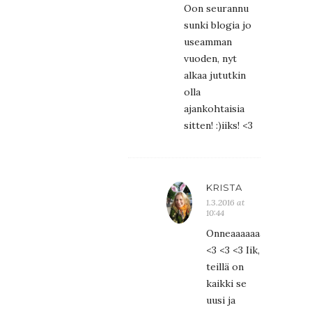
Oon seurannu
sunki blogia jo
useamman
vuoden, nyt
alkaa jututkin
olla
ajankohtaisia
sitten! :)iiks! <3
KRISTA
1.3.2016 at
10:44
Onneaaaaaaaaaaaaaa!!!!!!
<3 <3 <3 Iik,
teillä on
kaikki se
uusi ja