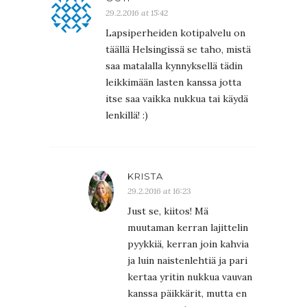
29.2.2016 at 15:42
Lapsiperheiden kotipalvelu on
täällä Helsingissä se taho, mistä
saa matalalla kynnyksellä tädin
leikkimään lasten kanssa jotta
itse saa vaikka nukkua tai käydä
lenkillä! :)
KRISTA
29.2.2016 at 16:23
Just se, kiitos! Mä
muutaman kerran lajittelin
pyykkiä, kerran join kahvia
ja luin naistenlehtiä ja pari
kertaa yritin nukkua vauvan
kanssa päikkärit, mutta en