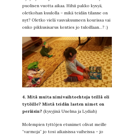
puolisen vuotta aikaa. Hihii pakko kysyä,
oletkohan kuulolla – mikä teidän tilanne on
nyt? Oletko vielä vauvakuumeen kourissa vai
onko pikkusisarus kenties jo tuloillaan…? :)
4. Mitä muita nimivaihtoehtoja teillä oli
tytöille? Mistä teidän lasten nimet on
peräisin?
(kysyjinä Unelma ja Lydiah)
Molempien tyttöjen etunimet olivat meille
”varmoja” jo tosi aikaisissa vaiheissa – jo