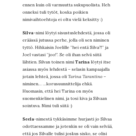
ennen kuin oli varmuutta sukupuolista. Heh
onneksi tuli tytöt, koska poikien
nimivaihtoehtoja ei oltu vielä keksitty :)
Silva
-nimi löytyi sisustuslehdestä, jossa oli
eräässä jutussa perhe, jolla oli sen niminen
tyttö. Hihkaisin Joelille ”hei entä Silva?!” ja
Joel vastasi ”joo!”. Se oli ihan selvä siitä
lähtien. Silvan toinen nimi
Tarina
löytyi itse
asiassa myös lehdestä – selasin kampaajalla
jotain lehteä, jossa oli
Tarina Tarantino
–
niminen… …korusuunnittelija ehkä.
Huomasin, että hei Tarina on myös
suomenkielinen nimi, ja tosi kiva ja Silvaan
sointuva. Nimi tuli siitä :)
Seela
-nimestä tykkäsimme hurjasti jo Silvaa
odottaessamme ja jotenkin se oli vain selvää,
että jos Silvalle tulisi joskus sisko, se olisi