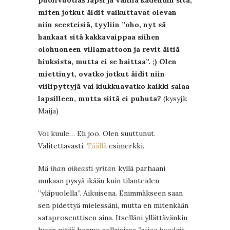
miten jotkut äidit vaikuttavat olevan
niin seesteisiä, tyyliin ”oho, nyt sä
hankaat sitä kakkavaippaa siihen
olohuoneen villamattoon ja revit äitiä
hiuksista, mutta ei se haittaa”. ;) Olen
miettinyt, ovatko jotkut äidit niin
viilipyttyjä vai kiukkuavatko kaikki salaa
lapsilleen, mutta siitä ei puhuta?
(kysyjä:
Maija)
Voi kuule… Eli joo. Olen suuttunut.
Valitettavasti.
Täällä
esimerkki.
Mä
ihan oikeasti yritän
kyllä parhaani
mukaan pysyä ikään kuin tilanteiden
”yläpuolella”. Aikuisena. Enimmäkseen saan
sen pidettyä mielessäni, mutta en mitenkään
sataprosenttisen aina. Itselläni yllättävänkin
hyvin pitää hermo sellaisissa
”aijaa kaadoit