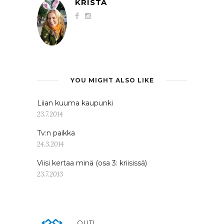
KRISTA
YOU MIGHT ALSO LIKE
Liian kuuma kaupunki
23.7.2014
Tv:n paikka
24.3.2014
Viisi kertaa minä (osa 3: kriisissä)
23.7.2013
OUTI