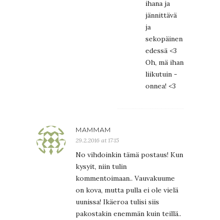
ihana ja
jännittävä
ja
sekopäinen
edessä <3
Oh, mä ihan
liikutuin -
onnea! <3
MAMMAM
29.2.2016 at 17:15
No vihdoinkin tämä postaus! Kun
kysyit, niin tulin
kommentoimaan.. Vauvakuume
on kova, mutta pulla ei ole vielä
uunissa! Ikäeroa tulisi siis
pakostakin enemmän kuin teillä..