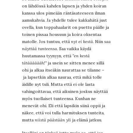
on lähdössä kahden lapsen ja yhden koiran
kanssa ulos pimeään räntäsateeseen ilman
aamukahvia. Ja yhdelle tulee kakkahätä just
ovella, kun toppahaalarit on puettu päälle ja
toinen pissaa housuun ja koira oksentaa
matolle. Jos tuntuu, että
nyt ei kestä.
Niin
saa
näyttää tunteensa.
Saa vaikka käydä
huutamassa tyynyyn, että
”en kestä
tätääääääh!”
ja usein se sitten menee sillä
ohi ja alkaa itseäkin naurattaa se tilanne –
ja lapsetkin alkaa nauraa, että mikä tolle
äidille nyt tuli. Mutta että ei ole lasta
vahingoittavaa, että aikuinen joskus näyttää
myös tuollaiset tunteensa. Kunhan ne
menevät ohi. Eli että lapsikin siinä oppii ja
näkee, että voi tulla harmituksen tunteita,
mutta
niistä päästään yli
ja elämä jatkuu.
Itselläni on tärkeä juttu myös se, että jos