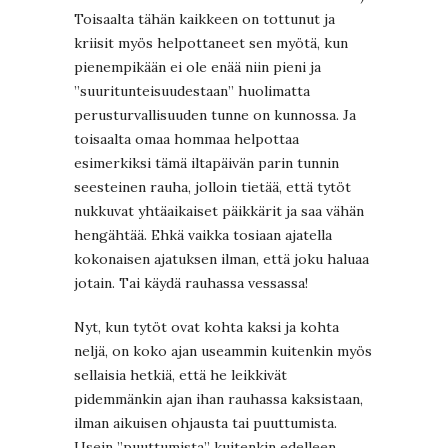
Toisaalta tähän kaikkeen on tottunut ja
kriisit myös helpottaneet sen myötä, kun
pienempikään ei ole enää niin pieni ja
”suuritunteisuudestaan” huolimatta
perusturvallisuuden tunne on kunnossa. Ja
toisaalta omaa hommaa helpottaa
esimerkiksi tämä iltapäivän parin tunnin
seesteinen rauha, jolloin tietää, että tytöt
nukkuvat yhtäaikaiset päikkärit ja saa vähän
hengähtää. Ehkä vaikka tosiaan ajatella
kokonaisen ajatuksen ilman, että joku haluaa
jotain. Tai käydä rauhassa vessassa!
Nyt, kun tytöt ovat kohta kaksi ja kohta
neljä, on koko ajan useammin kuitenkin myös
sellaisia hetkiä, että he leikkivät
pidemmänkin ajan ihan rauhassa kaksistaan,
ilman aikuisen ohjausta tai puuttumista.
Usein ”puuttumista” kuitenkin edelleen