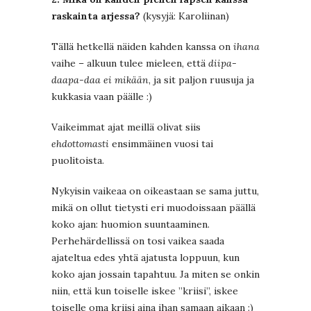
raskainta arjessa?
(kysyjä: Karoliinan)
Tällä hetkellä näiden kahden kanssa on
ihana
vaihe – alkuun tulee mieleen, että
diipa-
daapa-daa ei mikään
, ja sit paljon ruusuja ja
kukkasia vaan päälle :)
Vaikeimmat ajat meillä olivat siis
ehdottomasti
ensimmäinen vuosi tai
puolitoista.
Nykyisin vaikeaa on oikeastaan se sama juttu,
mikä on ollut tietysti eri muodoissaan päällä
koko ajan: huomion suuntaaminen.
Perhehärdellissä on tosi vaikea saada
ajateltua edes yhtä ajatusta loppuun, kun
koko ajan jossain tapahtuu. Ja miten se onkin
niin, että kun toiselle iskee ”kriisi”, iskee
toiselle oma kriisi aina ihan samaan aikaan :)