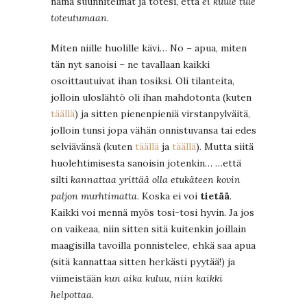
nämä suunnitelmat ja totesi, että
ei kuule tule
toteutumaan
.
Miten niille huolille kävi… No – apua, miten
tän nyt sanoisi – ne tavallaan kaikki
osoittautuivat ihan tosiksi. Oli tilanteita,
jolloin uloslähtö oli ihan mahdotonta (kuten
täällä
) ja sitten pienenpieniä virstanpylväitä,
jolloin tunsi jopa vähän onnistuvansa tai edes
selviävänsä (kuten
täällä
ja
täällä
). Mutta siitä
huolehtimisesta sanoisin jotenkin… …että
silti
kannattaa yrittää olla etukäteen kovin
paljon murhtimatta
. Koska ei voi
tietää
.
Kaikki voi mennä myös tosi-tosi hyvin. Ja jos
on vaikeaa, niin sitten sitä kuitenkin joillain
maagisilla tavoilla ponnistelee, ehkä saa apua
(sitä kannattaa sitten herkästi pyytää!) ja
viimeistään
kun aika kuluu, niin kaikki
helpottaa
.