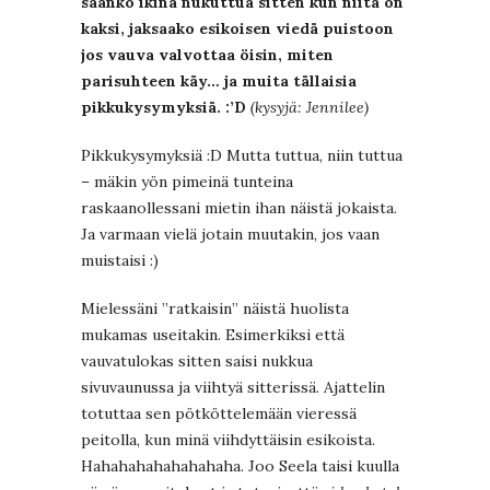
saanko ikinä nukuttua sitten kun niitä on
kaksi, jaksaako esikoisen viedä puistoon
jos vauva valvottaa öisin, miten
parisuhteen käy… ja muita tällaisia
pikkukysymyksiä. :’D
(kysyjä: Jennilee)
Pikkukysymyksiä :D Mutta tuttua, niin tuttua
– mäkin yön pimeinä tunteina
raskaanollessani mietin ihan näistä jokaista.
Ja varmaan vielä jotain muutakin, jos vaan
muistaisi :)
Mielessäni ”ratkaisin” näistä huolista
mukamas useitakin. Esimerkiksi että
vauvatulokas sitten saisi nukkua
sivuvaunussa ja viihtyä sitterissä. Ajattelin
totuttaa sen pötköttelemään vieressä
peitolla, kun minä viihdyttäisin esikoista.
Hahahahahahahahaha. Joo Seela taisi kuulla