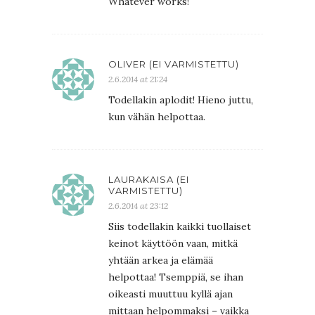
Whatever works!
OLIVER (EI VARMISTETTU)
2.6.2014 at 21:24
Todellakin aplodit! Hieno juttu,
kun vähän helpottaa.
LAURAKAISA (EI
VARMISTETTU)
2.6.2014 at 23:12
Siis todellakin kaikki tuollaiset
keinot käyttöön vaan, mitkä
yhtään arkea ja elämää
helpottaa! Tsemppiä, se ihan
oikeasti muuttuu kyllä ajan
mittaan helpommaksi – vaikka