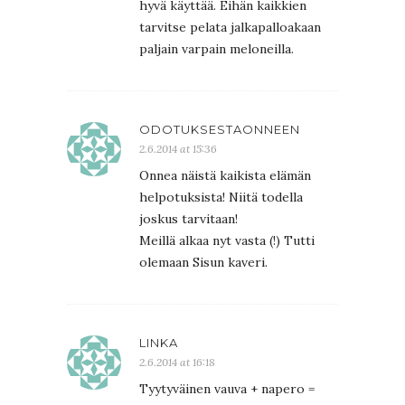
hyvä käyttää. Eihän kaikkien
tarvitse pelata jalkapalloakaan
paljain varpain meloneilla.
ODOTUKSESTAONNEEN
2.6.2014 at 15:36
Onnea näistä kaikista elämän
helpotuksista! Niitä todella
joskus tarvitaan!
Meillä alkaa nyt vasta (!) Tutti
olemaan Sisun kaveri.
LINKA
2.6.2014 at 16:18
Tyytyväinen vauva + napero =