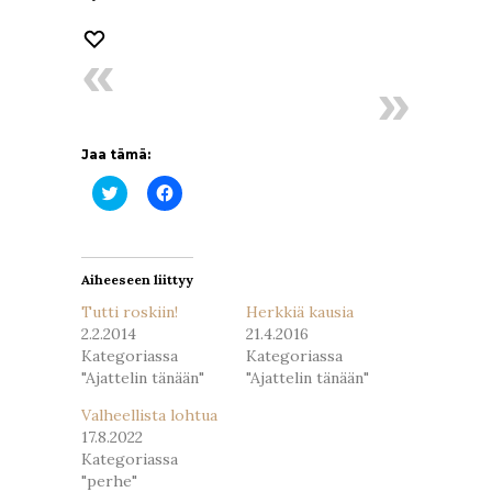
Jaa tämä:
Jaa
Jaa
Twitterissä(Avautuu
Facebookissa(Avautuu
uudessa
uudessa
ikkunassa)
ikkunassa)
Aiheeseen liittyy
Tutti roskiin!
Herkkiä kausia
2.2.2014
21.4.2016
Kategoriassa
Kategoriassa
"Ajattelin tänään"
"Ajattelin tänään"
Valheellista lohtua
17.8.2022
Kategoriassa
"perhe"