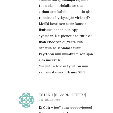
tuon ekan kohdalla, se oisi
voinut sen kahden minuutin ajan
toimittaa hytkyttäjän virkaa ;D
Meillä kesti sen tutin kanssa
ikuisuus ennenkuin oppi
syömään. Ne pienet ensitutit oli
ihan ehdoton ei, vasta kun
otettiin ne isommat tutit
käyttöön niin nukahtamisen ajan
sitä imeskeli!:)
Voi miten teidän tytöt on niin
samannäköisiä!:) Ihania &lt;3
ESTER-I (EI VARMISTETTU)
2.6.2014 at 21:13
Ei ööh – jee? vaan uuuuu-jeeee!