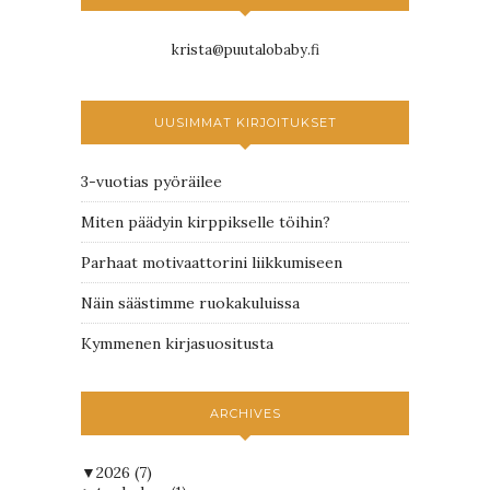
krista@puutalobaby.fi
UUSIMMAT KIRJOITUKSET
3-vuotias pyöräilee
Miten päädyin kirppikselle töihin?
Parhaat motivaattorini liikkumiseen
Näin säästimme ruokakuluissa
Kymmenen kirjasuositusta
ARCHIVES
▼
2026
(7)