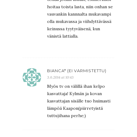
hoitaa toista lasta, niin onhan se
vauvankin kannnalta mukavampi
olla mukavassa ja viihdyttävässä
keinussa tyytyväisenä, kun
vänistä lattialla.
BIANCA* (EI VARMISTETTU)
3.6.2014 at 10:43
Myös tv on välillä ihan kelpo
kasvattaja! Kylmän ja kovan
kasvattajan sisälle tuo huimasti
lämpöä Kaapon(piirretyistä
tuttu)ihana perhe;)