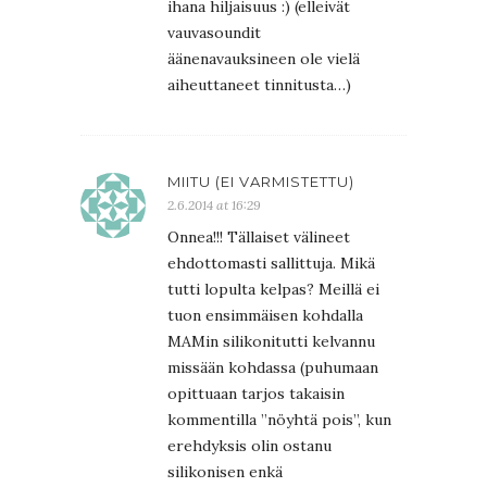
ihana hiljaisuus :) (elleivät
vauvasoundit
äänenavauksineen ole vielä
aiheuttaneet tinnitusta…)
MIITU (EI VARMISTETTU)
2.6.2014 at 16:29
Onnea!!! Tällaiset välineet
ehdottomasti sallittuja. Mikä
tutti lopulta kelpas? Meillä ei
tuon ensimmäisen kohdalla
MAMin silikonitutti kelvannu
missään kohdassa (puhumaan
opittuaan tarjos takaisin
kommentilla ”nöyhtä pois”, kun
erehdyksis olin ostanu
silikonisen enkä