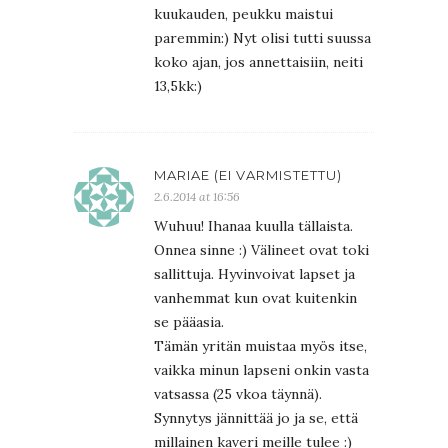
kuukauden, peukku maistui
paremmin:) Nyt olisi tutti suussa
koko ajan, jos annettaisiin, neiti
13,5kk:)
MARIAE (EI VARMISTETTU)
2.6.2014 at 16:56
Wuhuu! Ihanaa kuulla tällaista.
Onnea sinne :) Välineet ovat toki
sallittuja. Hyvinvoivat lapset ja
vanhemmat kun ovat kuitenkin
se pääasia.
Tämän yritän muistaa myös itse,
vaikka minun lapseni onkin vasta
vatsassa (25 vkoa täynnä).
Synnytys jännittää jo ja se, että
millainen kaveri meille tulee :)