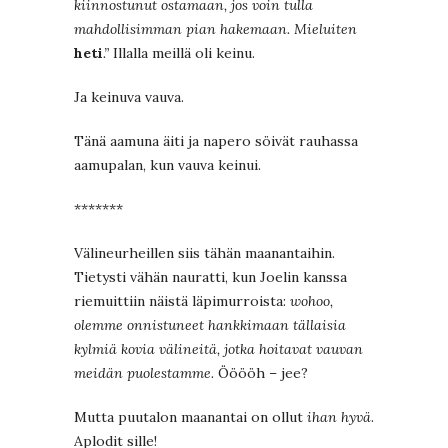
kiinnostunut ostamaan, jos voin tulla
mahdollisimman pian hakemaan. Mieluiten
heti
.”
Illalla meillä oli keinu.
Ja keinuva vauva.
Tänä aamuna äiti ja napero söivät rauhassa
aamupalan, kun vauva keinui.
*******
Välineurheillen siis tähän maanantaihin.
Tietysti vähän nauratti, kun Joelin kanssa
riemuittiin näistä läpimurroista:
wohoo,
olemme onnistuneet hankkimaan tällaisia
kylmiä kovia välineitä, jotka hoitavat vauvan
meidän puolestamme.
Ööööh – jee?
Mutta puutalon maanantai on ollut
ihan hyvä
.
Aplodit sille!