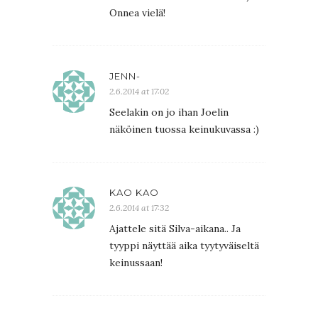
Onnea vielä!
JENN-
2.6.2014 at 17:02
Seelakin on jo ihan Joelin
näköinen tuossa keinukuvassa :)
KAO KAO
2.6.2014 at 17:32
Ajattele sitä Silva-aikana.. Ja
tyyppi näyttää aika tyytyväiseltä
keinussaan!