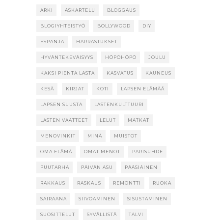
ARKI
ASKARTELU
BLOGGAUS
BLOGIYHTEISTYÖ
BOLLYWOOD
DIY
ESPANJA
HARRASTUKSET
HYVÄNTEKEVÄISYYS
HÖPÖHÖPÖ
JOULU
KAKSI PIENTÄ LASTA
KASVATUS
KAUNEUS
KESÄ
KIRJAT
KOTI
LAPSEN ELÄMÄÄ
LAPSEN SUUSTA
LASTENKULTTUURI
LASTEN VAATTEET
LELUT
MATKAT
MENOVINKIT
MINÄ
MUISTOT
OMA ELÄMÄ
OMAT MENOT
PARISUHDE
PUUTARHA
PÄIVÄN ASU
PÄÄSIÄINEN
RAKKAUS
RASKAUS
REMONTTI
RUOKA
SAIRAANA
SIIVOAMINEN
SISUSTAMINEN
SUOSITTELUT
SYVÄLLISTÄ
TALVI