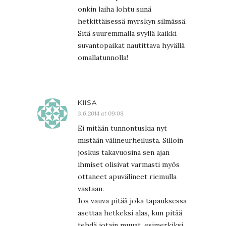
onkin laiha lohtu siinä
hetkittäisessä myrskyn silmässä.
Sitä suuremmalla syyllä kaikki
suvantopaikat nautittava hyvällä
omallatunnolla!
KIISA
3.6.2014 at 09:08
Ei mitään tunnontuskia nyt
mistään välineurheilusta. Silloin
joskus takavuosina sen ajan
ihmiset olisivat varmasti myös
ottaneet apuvälineet riemulla
vastaan.
Jos vauva pitää joka tapauksessa
asettaa hetkeksi alas, kun pitää
tehdä jotain muuat, esimerkiksi