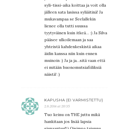
syli-tissi-aika koittaa ja voit olla
jälleen sata lasissa syliäitinä! Ja
mukavampaa se Seelallekin
lienee olla tutti suussa
tyytyväinen kuin itkeä… :) Ja Silva
pääsee ulkoilemaan ja saa
yhteistä kahdenkeskistä aikaa
äidin kanssa niin kuin ennen
muinoin :) Ja ja ja…sitä vaan että
ei mitään huonomutsiafiiliksiä
näistä! :)
KAPUSHA (EI VARMISTETTU)
2.6.2014 at 20:35
Tuo keinu on THE juttu mikä
hankitaan jos lisää lapsia
siunaantuu!!:) Oisimpa tajunnu