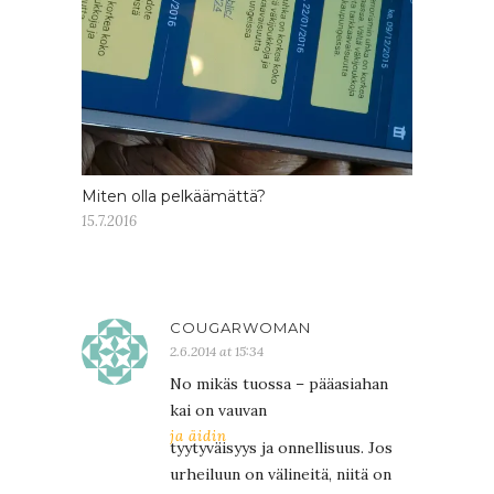
Miten olla pelkäämättä?
15.7.2016
COUGARWOMAN
2.6.2014 at 15:34
No mikäs tuossa – pääasiahan
kai on vauvan
ja äidin
tyytyväisyys ja onnellisuus. Jos
urheiluun on välineitä, niitä on