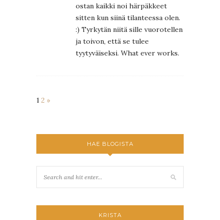
ostan kaikki noi härpäkkeet
sitten kun siinä tilanteessa olen.
:) Tyrkytän niitä sille vuorotellen
ja toivon, että se tulee
tyytyväiseksi. What ever works.
1
2
»
HAE BLOGISTA
KRISTA