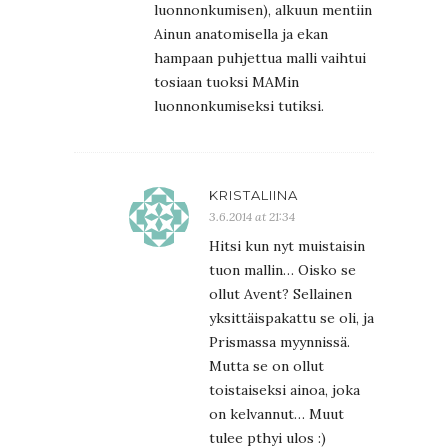
luonnonkumisen), alkuun mentiin
Ainun anatomisella ja ekan
hampaan puhjettua malli vaihtui
tosiaan tuoksi MAMin
luonnonkumiseksi tutiksi.
KRISTALIINA
3.6.2014 at 21:34
Hitsi kun nyt muistaisin
tuon mallin… Oisko se
ollut Avent? Sellainen
yksittäispakattu se oli, ja
Prismassa myynnissä.
Mutta se on ollut
toistaiseksi ainoa, joka
on kelvannut… Muut
tulee pthyi ulos :)