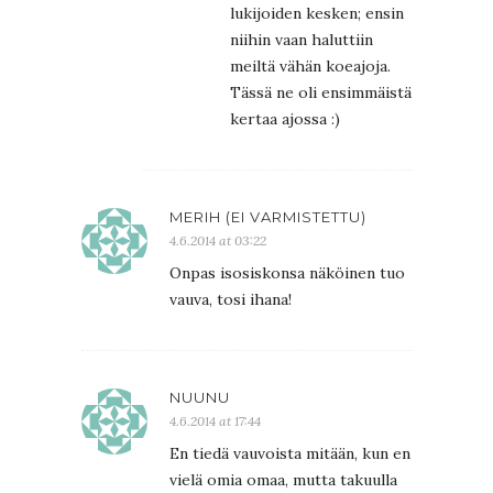
lukijoiden kesken; ensin
niihin vaan haluttiin
meiltä vähän koeajoja.
Tässä ne oli ensimmäistä
kertaa ajossa :)
MERIH (EI VARMISTETTU)
4.6.2014 at 03:22
Onpas isosiskonsa näköinen tuo
vauva, tosi ihana!
NUUNU
4.6.2014 at 17:44
En tiedä vauvoista mitään, kun en
vielä omia omaa, mutta takuulla