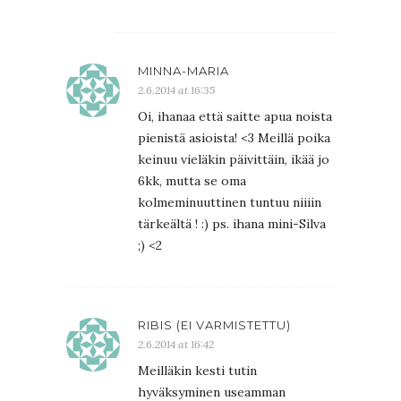
MINNA-MARIA
2.6.2014 at 16:35
Oi, ihanaa että saitte apua noista
pienistä asioista! <3 Meillä poika
keinuu vieläkin päivittäin, ikää jo
6kk, mutta se oma
kolmeminuuttinen tuntuu niiiin
tärkeältä ! :) ps. ihana mini-Silva
;) <2
RIBIS (EI VARMISTETTU)
2.6.2014 at 16:42
Meilläkin kesti tutin
hyväksyminen useamman