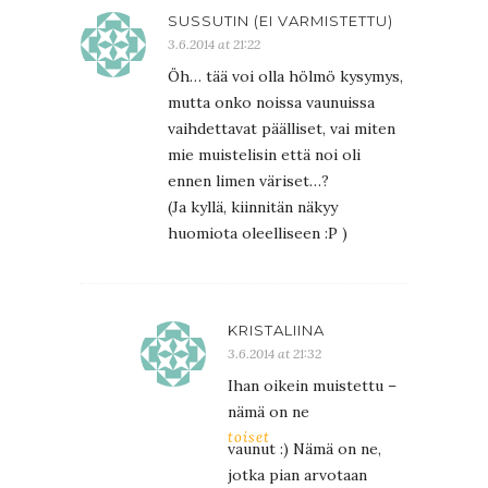
SUSSUTIN (EI VARMISTETTU)
3.6.2014 at 21:22
Öh… tää voi olla hölmö kysymys,
mutta onko noissa vaunuissa
vaihdettavat päälliset, vai miten
mie muistelisin että noi oli
ennen limen väriset…?
(Ja kyllä, kiinnitän näkyy
huomiota oleelliseen :P )
KRISTALIINA
3.6.2014 at 21:32
Ihan oikein muistettu –
nämä on ne
toiset
vaunut :) Nämä on ne,
jotka pian arvotaan