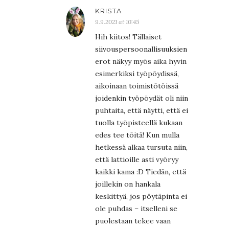
KRISTA
9.9.2021 at 10:45
Hih kiitos! Tällaiset
siivouspersoonallisuuksien
erot näkyy myös aika hyvin
esimerkiksi työpöydissä,
aikoinaan toimistötöissä
joidenkin työpöydät oli niin
puhtaita, että näytti, että ei
tuolla työpisteellä kukaan
edes tee töitä! Kun mulla
hetkessä alkaa tursuta niin,
että lattioille asti vyöryy
kaikki kama :D Tiedän, että
joillekin on hankala
keskittyä, jos pöytäpinta ei
ole puhdas – itselleni se
puolestaan tekee vaan