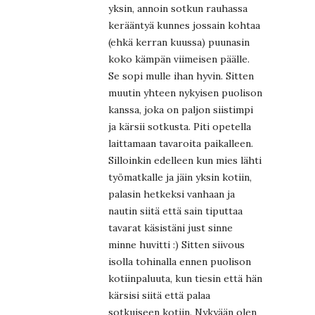
yksin, annoin sotkun rauhassa
kerääntyä kunnes jossain kohtaa
(ehkä kerran kuussa) puunasin
koko kämpän viimeisen päälle.
Se sopi mulle ihan hyvin. Sitten
muutin yhteen nykyisen puolison
kanssa, joka on paljon siistimpi
ja kärsii sotkusta. Piti opetella
laittamaan tavaroita paikalleen.
Silloinkin edelleen kun mies lähti
työmatkalle ja jäin yksin kotiin,
palasin hetkeksi vanhaan ja
nautin siitä että sain tiputtaa
tavarat käsistäni just sinne
minne huvitti :) Sitten siivous
isolla tohinalla ennen puolison
kotiinpaluuta, kun tiesin että hän
kärsisi siitä että palaa
sotkuiseen kotiin. Nykyään olen