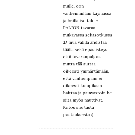
mulle, oon
vanhemmillani käymässä
ja heillä iso talo +
PALJON tavaraa
mukavassa sekasotkussa
:D mua välillä ahdistaa
täällä sekä epäsiisteys
että tavaranpaljous,
mutta tää auttaa
oikeesti ymmärtämään,
että vanhempiani ei
oikeesti kumpikaan
haittaa ja päinvastoin he
siitä myös nauttivat.
Kiitos siis tästä
postauksesta :)