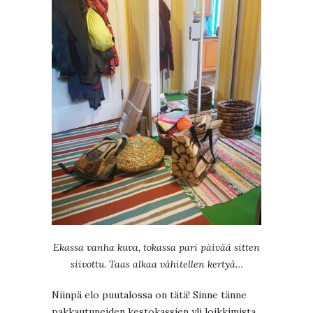
Ekassa vanha kuva, tokassa pari päivää sitten
siivottu. Taas alkaa vähitellen kertyä…
Niinpä elo puutalossa on tätä! Sinne tänne
pakkautuneiden kestokassien yli loikkimista