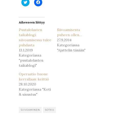
Jaa
Jaa
Twitterissä(Avautuu
Facebookissa(Avautuu
uudessa
uudessa
ikkunassa)
ikkunassa)
Aiheeseen liittyy
Puutalolasten
Siivoamisesta
taikablogi:
puheen ollen…
siivoamisessa tulee
27.9.2014
puhdasta
Kategoriassa
13.1.2019
"Ajattelin tänään"
Kategoriassa
"puutalolasten
taikablogi"
Operaatio huone
kerrallaan: keittiö
28.10.2020
Kategoriassa "Koti
& sisustus"
SIIVOAMINEN
SOTKU