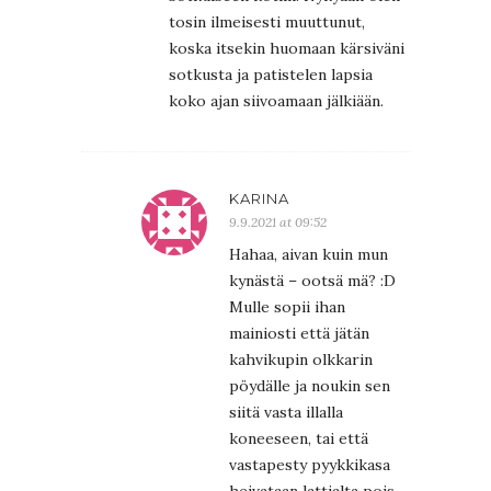
tosin ilmeisesti muuttunut,
koska itsekin huomaan kärsiväni
sotkusta ja patistelen lapsia
koko ajan siivoamaan jälkiään.
KARINA
9.9.2021 at 09:52
Hahaa, aivan kuin mun
kynästä – ootsä mä? :D
Mulle sopii ihan
mainiosti että jätän
kahvikupin olkkarin
pöydälle ja noukin sen
siitä vasta illalla
koneeseen, tai että
vastapesty pyykkikasa
heivataan lattialta pois