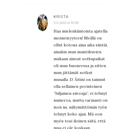
KRISTA
9.9.2021 at 10:58
Haa mielenkiintoista ajatella
menneisyyteen! Meillä on
ollut kotona aina aika siistiä,
ainakin mun muistikuvien
mukaan ainoat sotkupaikat
oli mun huoneessa ja sitten
mun jättämät sotkut
muualla :D Äitini on tainnut
olla sellainen perinteinen
”hiljainen siivoaja”, ei tehnyt
numeroa, mutta varmasti on
ison ns. näkymättömän työn
tehnyt koko ajan. Mä oon
myös tosi iloinen siitä, että
mua ei ole koskaan