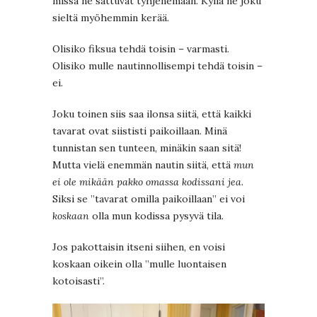
missä ne sattuvat tyhjenemään. Kyllä ne joku
sieltä myöhemmin kerää.
Olisiko fiksua tehdä toisin – varmasti.
Olisiko mulle nautinnollisempi tehdä toisin –
ei.
Joku toinen siis saa ilonsa siitä, että kaikki
tavarat ovat siististi paikoillaan. Minä
tunnistan sen tunteen, minäkin saan sitä!
Mutta vielä enemmän nautin siitä, että
mun
ei ole mikään pakko omassa kodissani jea
.
Siksi se ”tavarat omilla paikoillaan” ei voi
koskaan
olla mun kodissa pysyvä tila.
Jos pakottaisin itseni siihen, en voisi
koskaan oikein olla ”mulle luontaisen
kotoisasti”.