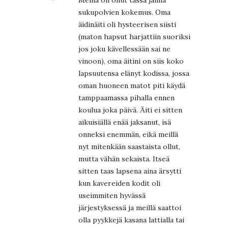
sukupolvien kokemus. Oma
äidinäiti oli hysteerisen siisti
(maton hapsut harjattiin suoriksi
jos joku kävellessään sai ne
vinoon), oma äitini on siis koko
lapsuutensa elänyt kodissa, jossa
oman huoneen matot piti käydä
tamppaamassa pihalla ennen
koulua joka päivä. Äiti ei sitten
aikuisiällä enää jaksanut, isä
onneksi enemmän, eikä meillä
nyt mitenkään saastaista ollut,
mutta vähän sekaista. Itseä
sitten taas lapsena aina ärsytti
kun kavereiden kodit oli
useimmiten hyvässä
järjestyksessä ja meillä saattoi
olla pyykkejä kasana lattialla tai