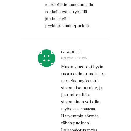
mahdollisimman suurella
roskalla esim. tyhjällä
jättimäisellä
pyykinpesuainepurkilla.
BEANILIE
8.9.2021 at 22:35
Musta kans tosi hyvin
tuotu esiin et meitä on
moneksi myös mitä
siivoamiseen tulee, ja
just miten liika
siivoaminen voi olla
myös stressaavaa.
Harvemmin törmää
tähän puoleen!
Loistoajotus myös