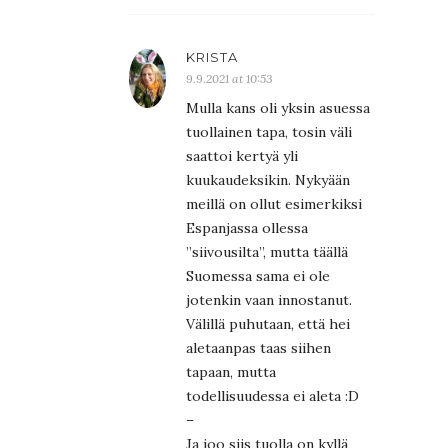
KRISTA
9.9.2021 at 10:53
Mulla kans oli yksin asuessa
tuollainen tapa, tosin väli
saattoi kertyä yli
kuukaudeksikin. Nykyään
meillä on ollut esimerkiksi
Espanjassa ollessa
”siivousilta”, mutta täällä
Suomessa sama ei ole
jotenkin vaan innostanut.
Välillä puhutaan, että hei
aletaanpas taas siihen
tapaan, mutta
todellisuudessa ei aleta :D
–
Ja joo siis tuolla on kyllä