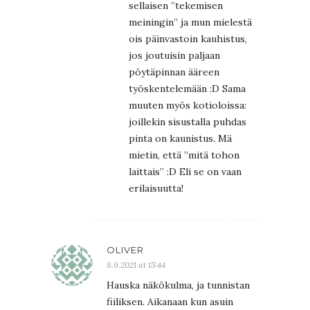
sellaisen ”tekemisen
meiningin” ja mun mielestä
ois päinvastoin kauhistus,
jos joutuisin paljaan
pöytäpinnan ääreen
työskentelemään :D Sama
muuten myös kotioloissa:
joillekin sisustalla puhdas
pinta on kaunistus. Mä
mietin, että ”mitä tohon
laittais” :D Eli se on vaan
erilaisuutta!
OLIVER
8.9.2021 at 15:44
Hauska näkökulma, ja tunnistan
fiiliksen. Aikanaan kun asuin