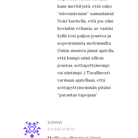
kans merkitystä, että onko
”siivouskemiat” samanlaisia!
Voisi kuvitella, että jos olisi
kovinkin erilaisia, se vaatisi
kyllä tosi paljon joustoa ja
sopeutumista molemmilta.
Onkin muuten jännä ajatella,
että kumpi siinä silloin
joustaa, sottapyttyisempi
vai siistimpi :) Tavallisesti
varmaan ajatellaan, että
sottapyttyisemmän pitäisi
”parantaa tapojaan”.
SOHVI
8.9.2021 at 16:30
Meillä on ollut tässä jännä