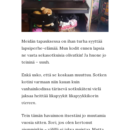
Meidän tapauksessa on ihan turha syyttää
lapsiperhe-elämää. Mun kodit ennen lapsia
ne vasta sekasotkuisia olivatkin! Ja huone jo
teininä – uuuh.
Enkä usko, että se koskaan muuttuu. Sotken
kotini varmaan niin kauan kuin
vanhainkodissa tärisevä sotkukäteni vielä
jaksaa heittää likapyykit likapyykkikorin
viereen
.
Tein tämän havainnon itsestäni jo muutamia
vuosia sitten. Sori, jos olen kertonut
aiemminkin – välillä ei jaksa muistaa. Mutta