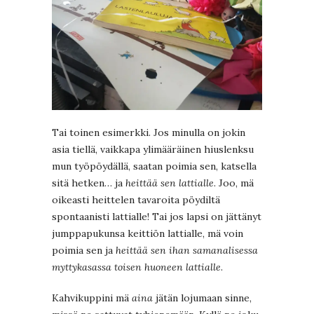
Tai toinen esimerkki. Jos minulla on jokin
asia tiellä, vaikkapa ylimääräinen hiuslenksu
mun työpöydällä, saatan poimia sen, katsella
sitä hetken… ja
heittää sen lattialle
. Joo, mä
oikeasti heittelen tavaroita pöydiltä
spontaanisti lattialle! Tai jos lapsi on jättänyt
jumppapukunsa keittiön lattialle, mä voin
poimia sen ja
heittää sen ihan samanalisessa
myttykasassa toisen huoneen lattialle
.
Kahvikuppini mä
aina
jätän lojumaan sinne,