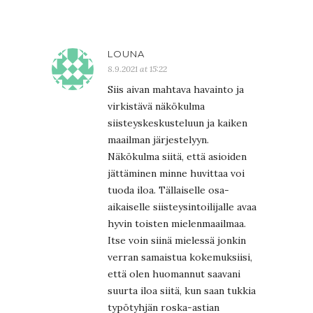
LOUNA
8.9.2021 at 15:22
Siis aivan mahtava havainto ja
virkistävä näkökulma
siisteyskeskusteluun ja kaiken
maailman järjestelyyn.
Näkökulma siitä, että asioiden
jättäminen minne huvittaa voi
tuoda iloa. Tällaiselle osa-
aikaiselle siisteysintoilijalle avaa
hyvin toisten mielenmaailmaa.
Itse voin siinä mielessä jonkin
verran samaistua kokemuksiisi,
että olen huomannut saavani
suurta iloa siitä, kun saan tukkia
typötyhjän roska-astian