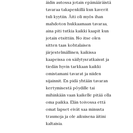
äidin autossa jotain epämääräistä
tavaraa takapenkillä kun kaverit
tuli kyytiin. Äiti oli myös ihan
mahdoton hukkaamaan tavaraa,
aina piti tutkia kaikki kaapit kun
jotain etsittiin. No itse olen
sitten taas kohtalaisen
järjestelmällinen, kaikissa
kaapeissa on säilytysratkaisut ja
tiedän hyvin tarkkaan kaikki
omistamani tavarat ja niiden
sijainnit. En pidä yhtään tavaran
kertymisestä pöydille tai
mihinkään vaan kaikelle pitää olla
oma paikka. Elän toivossa että
omat lapset eivät saa minusta
traumoja ja ole aikuisena äitini
kaltaisia.