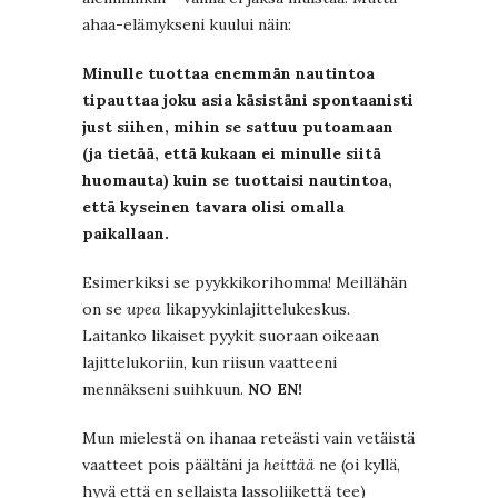
ahaa-elämykseni kuului näin:
Minulle tuottaa enemmän nautintoa
tipauttaa joku asia käsistäni spontaanisti
just siihen, mihin se sattuu putoamaan
(ja tietää, että kukaan ei minulle siitä
huomauta) kuin se tuottaisi nautintoa,
että kyseinen tavara olisi omalla
paikallaan.
Esimerkiksi se pyykkikorihomma! Meillähän
on se
upea
likapyykinlajittelukeskus.
Laitanko likaiset pyykit suoraan oikeaan
lajittelukoriin, kun riisun vaatteeni
mennäkseni suihkuun.
NO EN!
Mun mielestä on ihanaa reteästi vain vetäistä
vaatteet pois päältäni ja
heittää
ne (oi kyllä,
hyvä että en sellaista lassoliikettä tee)