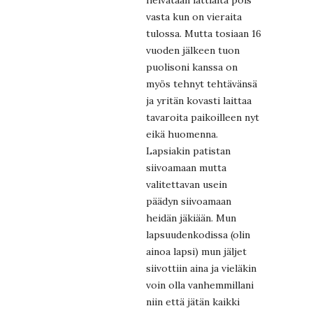
vasta kun on vieraita
tulossa. Mutta tosiaan 16
vuoden jälkeen tuon
puolisoni kanssa on
myös tehnyt tehtävänsä
ja yritän kovasti laittaa
tavaroita paikoilleen nyt
eikä huomenna.
Lapsiakin patistan
siivoamaan mutta
valitettavan usein
päädyn siivoamaan
heidän jäkiään. Mun
lapsuudenkodissa (olin
ainoa lapsi) mun jäljet
siivottiin aina ja vieläkin
voin olla vanhemmillani
niin että jätän kaikki