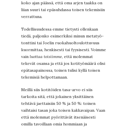
koko ajan päässä, että oma arjen taakka on
liian suuri tai epäsuhdassa toisen tekemisiin
verrattuna.
Todellisuudessa emme tietysti ollenkaan
tiedä, paljonko esimerkiksi minun metatyö-
tonttini tai Joelin ruokahuoltoulottuvuus
kuormittaa, henkisesti tai fyysisesti. Voimme
vain
luottaa toisiimme
, että molemmat
tekevät osansa ja että jos kotityömäärä olisi
epätasapainossa, toinen tulisi kyllä toisen
tekemisiä helpottamaan.
Meillä siis kotitöiden tasa-arvo ei siis
tarkoita sitä, että jokainen yksittäinen
tehtävä jaettaisiin 50 % ja 50 %: toinen
vaihtaisi tasan joka toisen kakkavaipan. Vaan
että molemmat pyörittävät itsenäisesti
omilla tavoillaan omia hommiaan ja