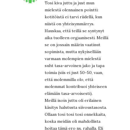
Tosi kiva juttu ja just mun
mielestä olennainen pointti:
kotitöistä ei tarvi riidellä, kun
niistä on yhteisymmärrys.
Hauskaa, että teillä se syntynyt
aika tuolleen orgaanisesti. Meillä
se on jossain määrin vaatinut
sopimista, mutta nykyisellään
varmaan molempien mielestä
suht tasa-arvoinen jako ja tapa
toimia (siis ei just 50-50, vaan,
että molemmilla olo, että
molemmat kontribuoi yhteiseen
elämään tasa-arvoisesti).
Meillä isoin juttu oli erilainen
käsitys halutusta siivoustasosta.
Ollaan tosi tosi tosi onnekkaita,
koska meidän oli mahdollista
hoitaa tämä ero ns. rahalla. Eli