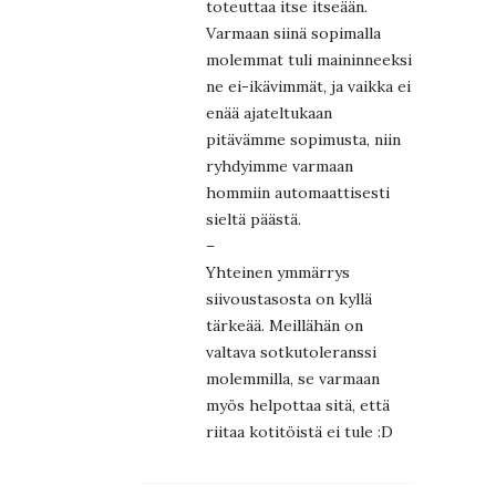
toteuttaa itse itseään.
Varmaan siinä sopimalla
molemmat tuli maininneeksi
ne ei-ikävimmät, ja vaikka ei
enää ajateltukaan
pitävämme sopimusta, niin
ryhdyimme varmaan
hommiin automaattisesti
sieltä päästä.
–
Yhteinen ymmärrys
siivoustasosta on kyllä
tärkeää. Meillähän on
valtava sotkutoleranssi
molemmilla, se varmaan
myös helpottaa sitä, että
riitaa kotitöistä ei tule :D