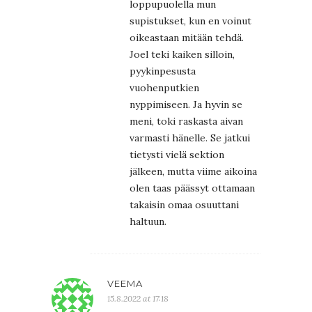
loppupuolella mun
supistukset, kun en voinut
oikeastaan mitään tehdä.
Joel teki kaiken silloin,
pyykinpesusta
vuohenputkien
nyppimiseen. Ja hyvin se
meni, toki raskasta aivan
varmasti hänelle. Se jatkui
tietysti vielä sektion
jälkeen, mutta viime aikoina
olen taas päässyt ottamaan
takaisin omaa osuuttani
haltuun.
VEEMA
15.8.2022 at 17:18