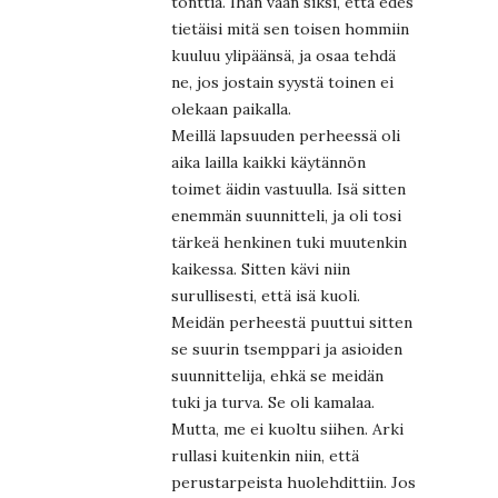
tonttia. Ihan vaan siksi, että edes
tietäisi mitä sen toisen hommiin
kuuluu ylipäänsä, ja osaa tehdä
ne, jos jostain syystä toinen ei
olekaan paikalla.
Meillä lapsuuden perheessä oli
aika lailla kaikki käytännön
toimet äidin vastuulla. Isä sitten
enemmän suunnitteli, ja oli tosi
tärkeä henkinen tuki muutenkin
kaikessa. Sitten kävi niin
surullisesti, että isä kuoli.
Meidän perheestä puuttui sitten
se suurin tsemppari ja asioiden
suunnittelija, ehkä se meidän
tuki ja turva. Se oli kamalaa.
Mutta, me ei kuoltu siihen. Arki
rullasi kuitenkin niin, että
perustarpeista huolehdittiin. Jos