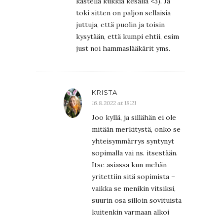
kastella kukkia kesällä <3). Ja
toki sitten on paljon sellaisia
juttuja, että puolin ja toisin
kysytään, että kumpi ehtii, esim
just noi hammaslääkärit yms.
KRISTA
16.8.2022 at 18:21
Joo kyllä, ja sillähän ei ole
mitään merkitystä, onko se
yhteisymmärrys syntynyt
sopimalla vai ns. itsestään.
Itse asiassa kun mehän
yritettiin sitä sopimista –
vaikka se menikin vitsiksi,
suurin osa silloin sovituista
kuitenkin varmaan alkoi