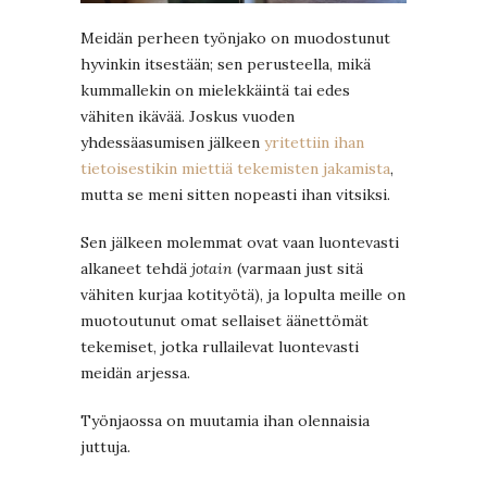
Meidän perheen työnjako on muodostunut
hyvinkin itsestään; sen perusteella, mikä
kummallekin on mielekkäintä tai edes
vähiten ikävää. Joskus vuoden
yhdessäasumisen jälkeen
yritettiin ihan
tietoisestikin miettiä tekemisten jakamista
,
mutta se meni sitten nopeasti ihan vitsiksi.
Sen jälkeen molemmat ovat vaan luontevasti
alkaneet tehdä
jotain
(varmaan just sitä
vähiten kurjaa kotityötä), ja lopulta meille on
muotoutunut omat sellaiset äänettömät
tekemiset, jotka rullailevat luontevasti
meidän arjessa.
Työnjaossa on muutamia ihan olennaisia
juttuja.