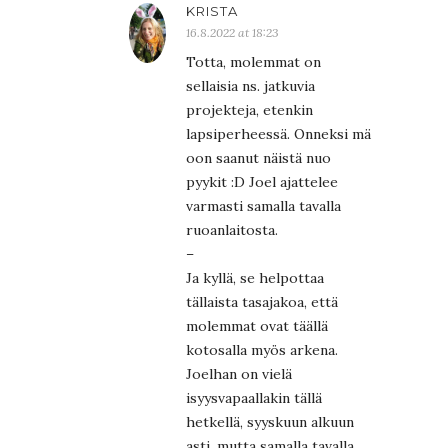
KRISTA
16.8.2022 at 18:23
Totta, molemmat on
sellaisia ns. jatkuvia
projekteja, etenkin
lapsiperheessä. Onneksi mä
oon saanut näistä nuo
pyykit :D Joel ajattelee
varmasti samalla tavalla
ruoanlaitosta.
–
Ja kyllä, se helpottaa
tällaista tasajakoa, että
molemmat ovat täällä
kotosalla myös arkena.
Joelhan on vielä
isyysvapaallakin tällä
hetkellä, syyskuun alkuun
asti, mutta samalla tavalla