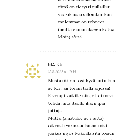
tämä on tietysti rullaillut
vuosikausia silloinkin, kun
molemmat on tehneet
(mutta enimmäkseen kotoa
käsin) töitä.
MAIKKI
15.8.2022 at 19:14
Musta tää on tosi hyvä juttu kun
se kerran toimii teillä arjessa!
Kivempi kaikille niin, ettei tarvi
tehdä niitä itselle ikävimpiä
juttuja.
Mutta, (ainatulee se mutta)
oikeasti varmaan kannattaisi
joskus myös kokeilla sitä toisen