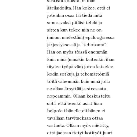
siististä kodista on ihan
äärilaidoilta. Hän kokee, että ei
jotenkin osaa tai tiedä mitä
seuraavaksi pitäisi tehdä ja
sitten kun tekee niin ne on
(minun mielestäni) epäloogisessa
järjestyksessä ja ”tehotonta”.
Hän on myös töissä enemmän
kuin minä (minäkin kuitenkin ihan
täyden työpäivän) joten katselee
kodin sotkuja ja tekemättömiä
töitä vähemmän kuin minä jolla
ne alkaa ärsyttää ja stressata
nopeammin. Ollaan keskusteltu
siitä, että teenkö asiat liian
helpoksi hänelle eli hänen ei
tavallaan tarvitsekaan ottaa
vastuuta. Ollaan myös mietitty,
että jaetaan tietyt kotityöt juuri