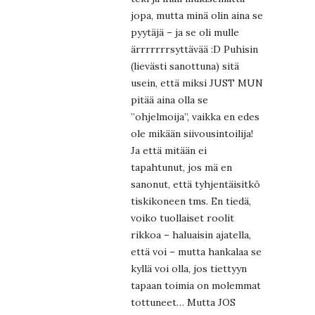
jopa, mutta minä olin aina se
pyytäjä – ja se oli mulle
ärrrrrrrsyttävää :D Puhisin
(lievästi sanottuna) sitä
usein, että miksi JUST MUN
pitää aina olla se
”ohjelmoija”, vaikka en edes
ole mikään siivousintoilija!
Ja että mitään ei
tapahtunut, jos mä en
sanonut, että tyhjentäisitkö
tiskikoneen tms. En tiedä,
voiko tuollaiset roolit
rikkoa – haluaisin ajatella,
että voi – mutta hankalaa se
kyllä voi olla, jos tiettyyn
tapaan toimia on molemmat
tottuneet… Mutta JOS