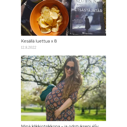
Kesällä luettua x 8
12.8.2022
Minä klikkiotsikkona – ja odotukseni 45v