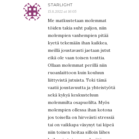
STARLIGHT
15.8.2022 at 16:05
Me matkustetaan molemmat
töiden takia suht paljon, niin
molempien vanhempien pitää
kyetä tekemään ihan kaikkea,
meillä joustavasti jaetaan jutut
eikä ole vaan toisen tonttia.
Ollaan molemmat perillä niin
ruoanlaittoon kuin kouluun
liittyvistä jutuista. Toki tämä
vaatii joustavuutta ja yhteistyötä
sekä kykyä keskusteluun
molemmilta osapuolilta. Myös
molempien ollessa ihan kotona
jos toisella on hirveästi stressiä
tai on vaikkapa väsynyt tai kipeä
niin toinen hoitaa silloin lähes