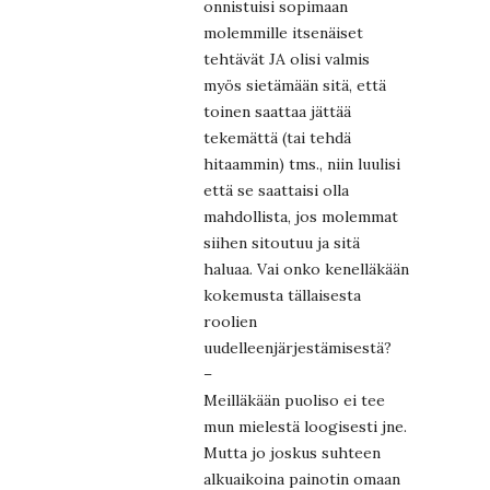
onnistuisi sopimaan
molemmille itsenäiset
tehtävät JA olisi valmis
myös sietämään sitä, että
toinen saattaa jättää
tekemättä (tai tehdä
hitaammin) tms., niin luulisi
että se saattaisi olla
mahdollista, jos molemmat
siihen sitoutuu ja sitä
haluaa. Vai onko kenelläkään
kokemusta tällaisesta
roolien
uudelleenjärjestämisestä?
–
Meilläkään puoliso ei tee
mun mielestä loogisesti jne.
Mutta jo joskus suhteen
alkuaikoina painotin omaan