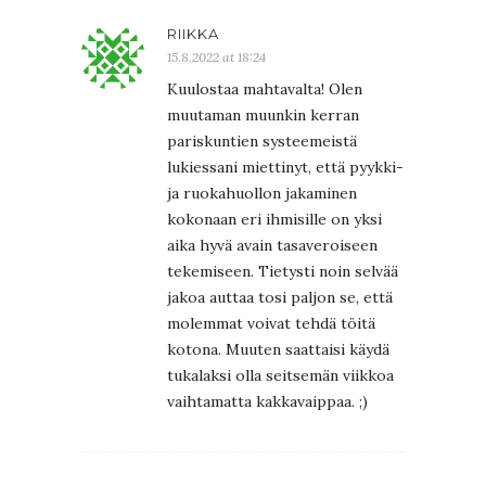
RIIKKA
15.8.2022 at 18:24
Kuulostaa mahtavalta! Olen
muutaman muunkin kerran
pariskuntien systeemeistä
lukiessani miettinyt, että pyykki-
ja ruokahuollon jakaminen
kokonaan eri ihmisille on yksi
aika hyvä avain tasaveroiseen
tekemiseen. Tietysti noin selvää
jakoa auttaa tosi paljon se, että
molemmat voivat tehdä töitä
kotona. Muuten saattaisi käydä
tukalaksi olla seitsemän viikkoa
vaihtamatta kakkavaippaa. ;)