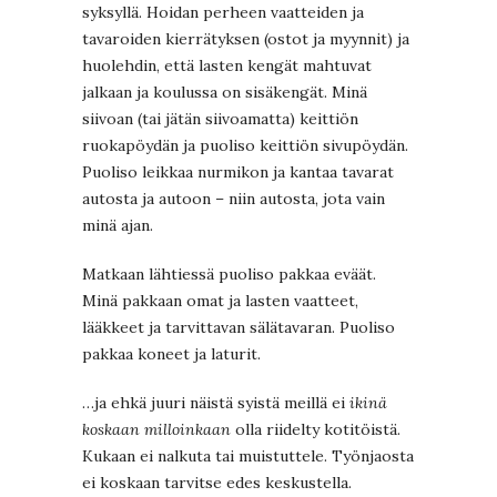
syksyllä. Hoidan perheen vaatteiden ja
tavaroiden kierrätyksen (ostot ja myynnit) ja
huolehdin, että lasten kengät mahtuvat
jalkaan ja koulussa on sisäkengät. Minä
siivoan (tai jätän siivoamatta) keittiön
ruokapöydän ja puoliso keittiön sivupöydän.
Puoliso leikkaa nurmikon ja kantaa tavarat
autosta ja autoon – niin autosta, jota vain
minä ajan.
Matkaan lähtiessä puoliso pakkaa eväät.
Minä pakkaan omat ja lasten vaatteet,
lääkkeet ja tarvittavan sälätavaran. Puoliso
pakkaa koneet ja laturit.
…ja ehkä juuri näistä syistä meillä ei
ikinä
koskaan milloinkaan
olla riidelty kotitöistä.
Kukaan ei nalkuta tai muistuttele. Työnjaosta
ei koskaan tarvitse edes keskustella.