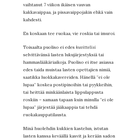
vaihtanut 7 viikon ikäisen vauvan
kakkavaippaa, ja pissavaippojakin ehkä vain
kahdesti.
En koskaan tee ruokaa, vie roskia tai imuroi.
Toisaalta puoliso ei edes
kuvittelisi
selvittävänsä lasten lukujärjestyksiä tai
hammaslääkäriaikoja. Puoliso ei itse asiassa
edes taida muistaa lasten opettajien nimiä,
saatikka luokkakavereiden. Hänellä ”ei ole
lupaa” koskea postipinoihin tai pyykkeihin,
tai heittää minkäänlaista lippulappusta
roskiin – samaan tapaan kuin minulla ”ei ole
lupaa” järjestää jääkaappia tai tehdä
ruokakauppatilausta.
Minä huolehdin kukkien kastelun, istutan
lasten kanssa keväällä kasvit ja kerään sadon