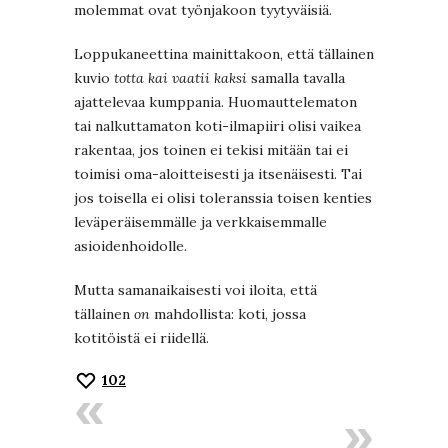
molemmat ovat työnjakoon tyytyväisiä.
Loppukaneettina mainittakoon, että tällainen
kuvio
totta kai vaatii kaksi
samalla tavalla
ajattelevaa kumppania. Huomauttelematon
tai nalkuttamaton koti-ilmapiiri olisi vaikea
rakentaa, jos toinen ei tekisi mitään tai ei
toimisi oma-aloitteisesti ja itsenäisesti. Tai
jos toisella ei olisi toleranssia toisen kenties
leväperäisemmälle ja verkkaisemmalle
asioidenhoidolle.
Mutta samanaikaisesti voi iloita, että
tällainen
on
mahdollista: koti, jossa
kotitöistä ei riidellä.
102