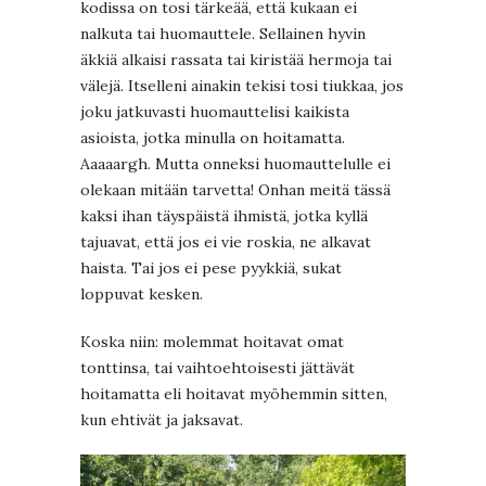
kodissa on tosi tärkeää, että kukaan ei
nalkuta tai huomauttele. Sellainen hyvin
äkkiä alkaisi rassata tai kiristää hermoja tai
välejä. Itselleni ainakin tekisi tosi tiukkaa, jos
joku jatkuvasti huomauttelisi kaikista
asioista, jotka minulla on hoitamatta.
Aaaaargh. Mutta onneksi huomauttelulle ei
olekaan mitään tarvetta! Onhan meitä tässä
kaksi ihan täyspäistä ihmistä, jotka kyllä
tajuavat, että jos ei vie roskia, ne alkavat
haista. Tai jos ei pese pyykkiä, sukat
loppuvat kesken.
Koska niin: molemmat hoitavat omat
tonttinsa, tai vaihtoehtoisesti jättävät
hoitamatta eli hoitavat myöhemmin sitten,
kun ehtivät ja jaksavat.