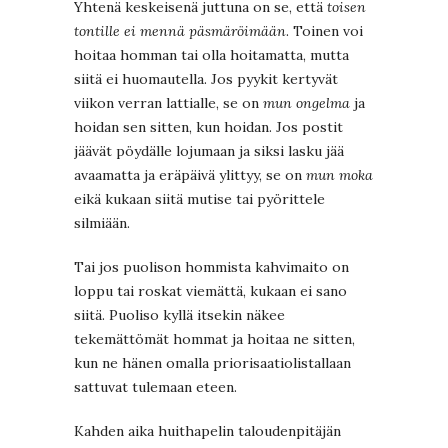
Yhtenä keskeisenä juttuna on se, että
toisen
tontille ei mennä päsmäröimään
. Toinen voi
hoitaa homman tai olla hoitamatta, mutta
siitä ei huomautella. Jos pyykit kertyvät
viikon verran lattialle, se on
mun ongelma
ja
hoidan sen sitten, kun hoidan. Jos postit
jäävät pöydälle lojumaan ja siksi lasku jää
avaamatta ja eräpäivä ylittyy, se on
mun moka
eikä kukaan siitä mutise tai pyörittele
silmiään.
Tai jos puolison hommista kahvimaito on
loppu tai roskat viemättä, kukaan ei sano
siitä. Puoliso kyllä itsekin näkee
tekemättömät hommat ja hoitaa ne sitten,
kun ne hänen omalla priorisaatiolistallaan
sattuvat tulemaan eteen.
Kahden aika huithapelin taloudenpitäjän