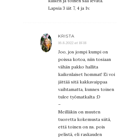
kaiken ja toinen saa levätä.
Lapsia 3 iät 7, 4 ja 1v.
KRISTA
16.8.2022 at 18:18
Joo, jos jompi kumpi on
poissa kotoa, niin tosiaan
vähän pakko hallita
kaikenlaiset hommat! Ei voi
jättää sitä kakkavaippaa
vaihtamatta, kunnes toinen
tulee työmatkalta :D
–
Meilläkin on muuten
tuoretta kokemusta siitä,
että toinen on ns. pois
pelistä, eli raskauden