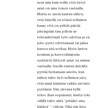
noin niin kuin teillä, että tietyt
asiat on aina toisen vastuulla.
Mutta se usein kaatuu siihen,
että hänellä on töissä sellainen
kausi, että on pitkää päivää
pitempään tms jolloin ne
tekemättömät työt odottaa ja en
joko pysty odottamaan tai jaksa
katsoa sitä sotkua. Myös lasten
kouluun ja kavereihin(esim
synttärit) liittyvät asiat on minun
vastuulla. Itsellä tuntuu ikävältä
pyytää hoitamaan asioita, kun
siihen tulee heti sellainen sävy,
että minä käskisin vaikka sievästi
pyytäisin. Hän yleensä kyllä
tekee ihan sopuisasti, mutta toki
välillä tulee niitä ”pitääkö aina
käskeä” – riitoja. Olisi siis kiva,