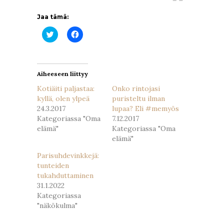
Jaa tämä:
Jaa
Jaa
Twitterissä(Avautuu
Facebookissa(Avautuu
uudessa
uudessa
ikkunassa)
ikkunassa)
Aiheeseen liittyy
Kotiäiti paljastaa:
Onko rintojasi
kyllä, olen ylpeä
puristeltu ilman
24.3.2017
lupaa? Eli #memyös
Kategoriassa "Oma
7.12.2017
elämä"
Kategoriassa "Oma
elämä"
Parisuhdevinkkejä:
tunteiden
tukahduttaminen
31.1.2022
Kategoriassa
"näkökulma"