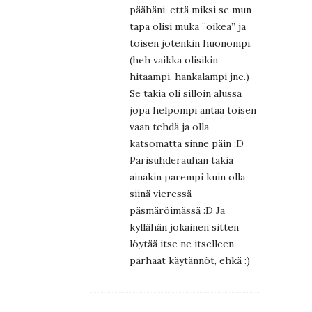
päähäni, että miksi se mun
tapa olisi muka ”oikea” ja
toisen jotenkin huonompi.
(heh vaikka olisikin
hitaampi, hankalampi jne.)
Se takia oli silloin alussa
jopa helpompi antaa toisen
vaan tehdä ja olla
katsomatta sinne päin :D
Parisuhderauhan takia
ainakin parempi kuin olla
siinä vieressä
päsmäröimässä :D Ja
kyllähän jokainen sitten
löytää itse ne itselleen
parhaat käytännöt, ehkä :)