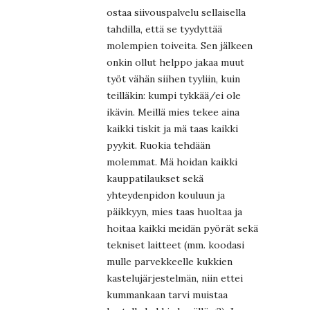
ostaa siivouspalvelu sellaisella
tahdilla, että se tyydyttää
molempien toiveita. Sen jälkeen
onkin ollut helppo jakaa muut
työt vähän siihen tyyliin, kuin
teilläkin: kumpi tykkää/ei ole
ikävin. Meillä mies tekee aina
kaikki tiskit ja mä taas kaikki
pyykit. Ruokia tehdään
molemmat. Mä hoidan kaikki
kauppatilaukset sekä
yhteydenpidon kouluun ja
päikkyyn, mies taas huoltaa ja
hoitaa kaikki meidän pyörät sekä
tekniset laitteet (mm. koodasi
mulle parvekkeelle kukkien
kastelujärjestelmän, niin ettei
kummankaan tarvi muistaa