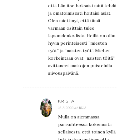
että hän itse hoksaisi mitä tehdä
ja omatoimisesti hoitaisi asiat.
Olen miettinyt, että tämä
varmaan osittain tulee
lapsuudenkodista. Heillä on ollut
hyvin perinteisesti ”miesten
työt” ja ”naisten työt”. Miehet
korkeintaan ovat ”naisten töitä”
avittaneet mattojen puistelulla
siivouspäivänä.
KRISTA
16.8.2022 at 18:13
Mulla on aiemmassa
parisuhteessa kokemusta
sellaisesta, että toinen kyllä
teki ja ihan mukisematta