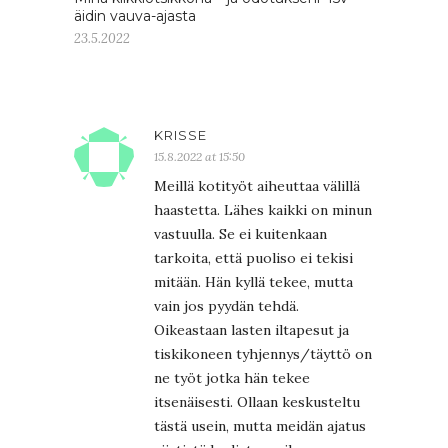
äidin vauva-ajasta
23.5.2022
KRISSE
15.8.2022 at 15:50
Meillä kotityöt aiheuttaa välillä
haastetta. Lähes kaikki on minun
vastuulla. Se ei kuitenkaan
tarkoita, että puoliso ei tekisi
mitään. Hän kyllä tekee, mutta
vain jos pyydän tehdä.
Oikeastaan lasten iltapesut ja
tiskikoneen tyhjennys/täyttö on
ne työt jotka hän tekee
itsenäisesti. Ollaan keskusteltu
tästä usein, mutta meidän ajatus