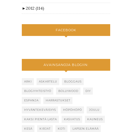
►
2012
(114)
FACEBOOK
AVAINSANOJA BLOGIIN:
ARKI
ASKARTELU
BLOGGAUS
BLOGIYHTEISTYÖ
BOLLYWOOD
DIY
ESPANJA
HARRASTUKSET
HYVÄNTEKEVÄISYYS
HÖPÖHÖPÖ
JOULU
KAKSI PIENTÄ LASTA
KASVATUS
KAUNEUS
KESÄ
KIRJAT
KOTI
LAPSEN ELÄMÄÄ