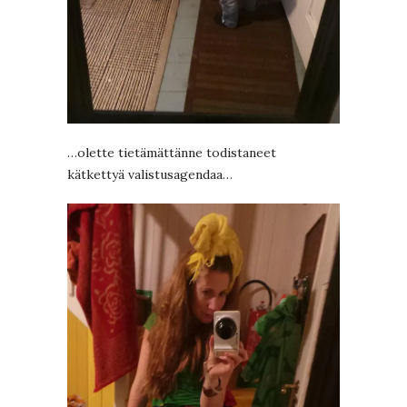
…olette tietämättänne todistaneet
kätkettyä valistusagendaa…