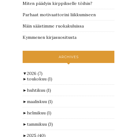
Miten päädyin kirppikselle töihin?
Parhaat motivaattorini liikkumiseen
Näin säästimme ruokakuluissa
Kymmenen kirjasuositusta
ARCHIVES
▼
2026
(7)
►
toukokuu
(1)
►
huhtikuu
(1)
►
maaliskuu
(1)
►
helmikuu
(1)
►
tammikuu
(3)
►
2025
(40)