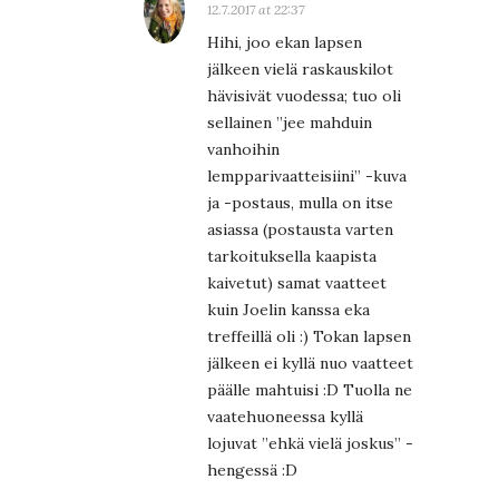
12.7.2017 at 22:37
Hihi, joo ekan lapsen
jälkeen vielä raskauskilot
hävisivät vuodessa; tuo oli
sellainen ”jee mahduin
vanhoihin
lempparivaatteisiini” -kuva
ja -postaus, mulla on itse
asiassa (postausta varten
tarkoituksella kaapista
kaivetut) samat vaatteet
kuin Joelin kanssa eka
treffeillä oli :) Tokan lapsen
jälkeen ei kyllä nuo vaatteet
päälle mahtuisi :D Tuolla ne
vaatehuoneessa kyllä
lojuvat ”ehkä vielä joskus” -
hengessä :D