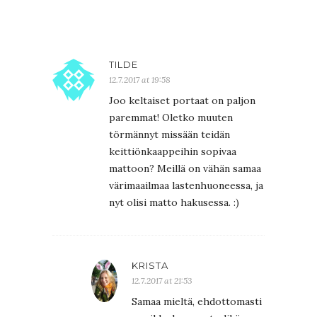
TILDE
12.7.2017 at 19:58
Joo keltaiset portaat on paljon
paremmat! Oletko muuten
törmännyt missään teidän
keittiönkaappeihin sopivaa
mattoon? Meillä on vähän samaa
värimaailmaa lastenhuoneessa, ja
nyt olisi matto hakusessa. :)
KRISTA
12.7.2017 at 21:53
Samaa mieltä, ehdottomasti