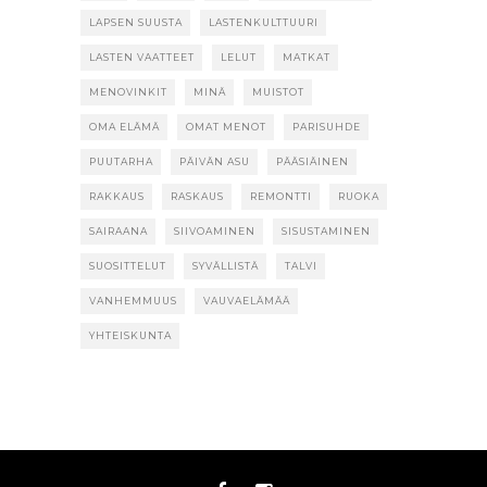
LAPSEN SUUSTA
LASTENKULTTUURI
LASTEN VAATTEET
LELUT
MATKAT
MENOVINKIT
MINÄ
MUISTOT
OMA ELÄMÄ
OMAT MENOT
PARISUHDE
PUUTARHA
PÄIVÄN ASU
PÄÄSIÄINEN
RAKKAUS
RASKAUS
REMONTTI
RUOKA
SAIRAANA
SIIVOAMINEN
SISUSTAMINEN
SUOSITTELUT
SYVÄLLISTÄ
TALVI
VANHEMMUUS
VAUVAELÄMÄÄ
YHTEISKUNTA