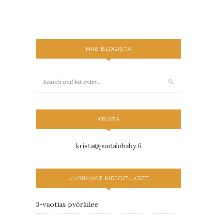
HAE BLOGISTA
KRISTA
krista@puutalobaby.fi
UUSIMMAT KIRJOITUKSET
3-vuotias pyöräilee