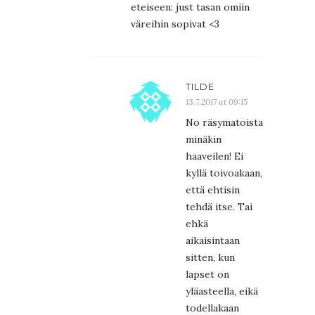
eteiseen: just tasan omiin
väreihin sopivat <3
TILDE
13.7.2017 at 09:15
No räsymatoista
minäkin
haaveilen! Ei
kyllä toivoakaan,
että ehtisin
tehdä itse. Tai
ehkä
aikaisintaan
sitten, kun
lapset on
yläasteella, eikä
todellakaan