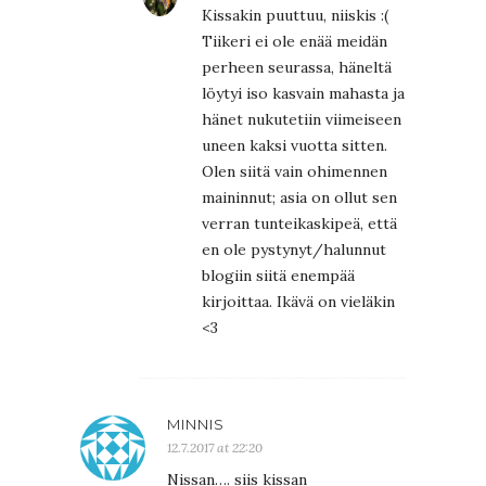
Kissakin puuttuu, niiskis :(
Tiikeri ei ole enää meidän
perheen seurassa, häneltä
löytyi iso kasvain mahasta ja
hänet nukutetiin viimeiseen
uneen kaksi vuotta sitten.
Olen siitä vain ohimennen
maininnut; asia on ollut sen
verran tunteikaskipeä, että
en ole pystynyt/halunnut
blogiin siitä enempää
kirjoittaa. Ikävä on vieläkin
<3
MINNIS
12.7.2017 at 22:20
Nissan…. siis kissan