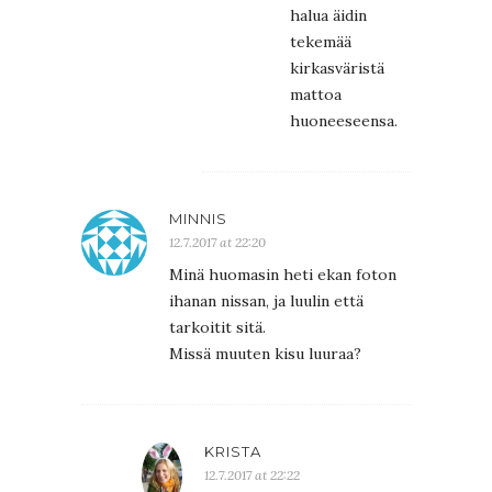
halua äidin
tekemää
kirkasväristä
mattoa
huoneeseensa.
MINNIS
12.7.2017 at 22:20
Minä huomasin heti ekan foton
ihanan nissan, ja luulin että
tarkoitit sitä.
Missä muuten kisu luuraa?
KRISTA
12.7.2017 at 22:22