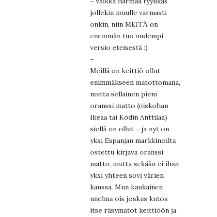
– vaikka harmaa tyylikäs
jollekin muulle varmasti
onkin, niin MEITÄ on
enemmän tuo uudempi
versio eteisestä :)
–
Meillä on keittiö ollut
enimmäkseen matottomana,
mutta sellainen pieni
oranssi matto (oiskohan
Ikeaa tai Kodin Anttilaa)
siellä on ollut – ja nyt on
yksi Espanjan markkinoilta
ostettu kirjava oranssi
matto, mutta sekään ei ihan
yksi yhteen sovi värien
kanssa. Mun kaukainen
unelma ois joskus kutoa
itse räsymatot keittiöön ja