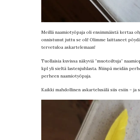
Meillä naamiotyöpaja oli ensimmäistä kertaa ohj
onnistunut juttu se oli! Olimme laittaneet pöydän
tervetuloa askartelemaan!
Tuollaisia kuvissa näkyviä ”muotoiltuja” naamiop
kpl yli sieltä lastenjuhlasta. Niinpä meidän p
perheen naamiotyöpaja.
Kaikki mahdollinen askartelusälä siis esiin – ja