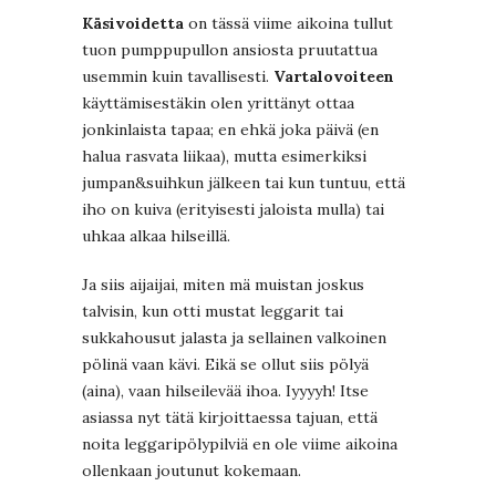
Käsivoidetta
on tässä viime aikoina tullut
tuon pumppupullon ansiosta pruutattua
usemmin kuin tavallisesti.
Vartalovoiteen
käyttämisestäkin olen yrittänyt ottaa
jonkinlaista tapaa; en ehkä joka päivä (en
halua rasvata liikaa), mutta esimerkiksi
jumpan&suihkun jälkeen tai kun tuntuu, että
iho on kuiva (erityisesti jaloista mulla) tai
uhkaa alkaa hilseillä.
Ja siis aijaijai, miten mä muistan joskus
talvisin, kun otti mustat leggarit tai
sukkahousut jalasta ja sellainen valkoinen
pölinä vaan kävi. Eikä se ollut siis pölyä
(aina), vaan hilseilevää ihoa. Iyyyyh! Itse
asiassa nyt tätä kirjoittaessa tajuan, että
noita leggaripölypilviä en ole viime aikoina
ollenkaan joutunut kokemaan.