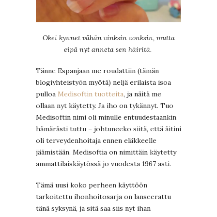
Okei kynnet vähän vinksin vonksin, mutta
eipä nyt anneta sen häiritä.
Tänne Espanjaan me roudattiin (tämän
blogiyhteistyön myötä) neljä erilaista isoa
pulloa
Medisoftin tuotteita
, ja näitä me
ollaan nyt käytetty. Ja iho on tykännyt. Tuo
Medisoftin nimi oli minulle entuudestaankin
hämärästi tuttu – johtuneeko siitä, että äitini
oli terveydenhoitaja ennen eläkkeelle
jäämistään. Medisoftia on nimittäin käytetty
ammattilaiskäytössä jo vuodesta 1967 asti.
Tämä uusi koko perheen käyttöön
tarkoitettu ihonhoitosarja on lanseerattu
tänä syksynä, ja sitä saa siis nyt ihan