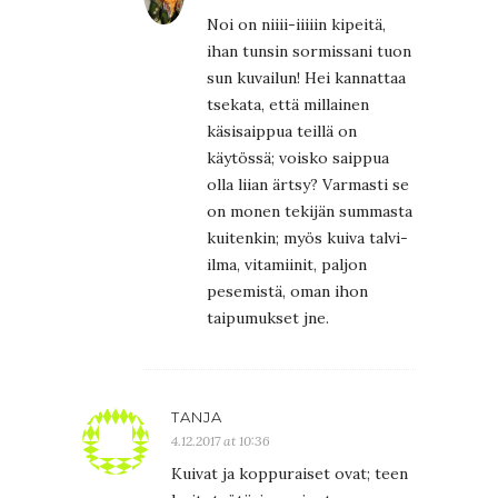
Noi on niiii-iiiiin kipeitä,
ihan tunsin sormissani tuon
sun kuvailun! Hei kannattaa
tsekata, että millainen
käsisaippua teillä on
käytössä; voisko saippua
olla liian ärtsy? Varmasti se
on monen tekijän summasta
kuitenkin; myös kuiva talvi-
ilma, vitamiinit, paljon
pesemistä, oman ihon
taipumukset jne.
TANJA
4.12.2017 at 10:36
Kuivat ja koppuraiset ovat; teen