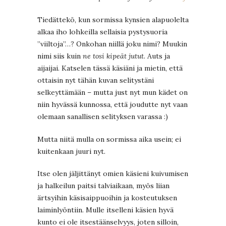
Tiedättekö, kun sormissa kynsien alapuolelta
alkaa iho lohkeilla sellaisia pystysuoria
”viiltoja”…? Onkohan niillä joku nimi? Muukin
nimi siis kuin
ne tosi kipeät jutut
. Auts ja
aijaijai. Katselen tässä käsiäni ja mietin, että
ottaisin nyt tähän kuvan selitystäni
selkeyttämään – mutta just nyt mun kädet on
niin hyvässä kunnossa, että joudutte nyt vaan
olemaan sanallisen selityksen varassa :)
Mutta niitä mulla on sormissa aika usein; ei
kuitenkaan juuri nyt.
Itse olen jäljittänyt omien käsieni kuivumisen
ja halkeilun paitsi talviaikaan, myös liian
ärtsyihin käsisaippuoihin ja kosteutuksen
laiminlyöntiin. Mulle itselleni käsien hyvä
kunto ei ole itsestäänselvyys, joten silloin,