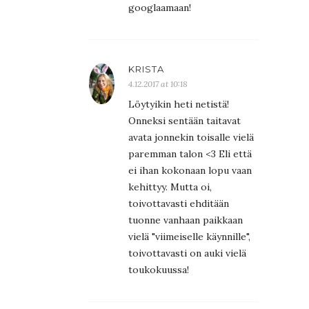
googlaamaan!
KRISTA
4.12.2017 at 10:18
Löytyikin heti netistä!
Onneksi sentään taitavat
avata jonnekin toisalle vielä
paremman talon <3 Eli että
ei ihan kokonaan lopu vaan
kehittyy. Mutta oi,
toivottavasti ehditään
tuonne vanhaan paikkaan
vielä "viimeiselle käynnille",
toivottavasti on auki vielä
toukokuussa!