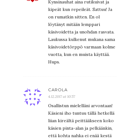
Kynsinauhat aina rutikuivat ja
kipeät kun repeileät. Sattuu! Ja
on rumatkin sitten. En ol
löytänyt mitään lemppari
käsivoidetta ja unohdan rasvata.
Laukussa kulkenut mukana sama
käsivoidetörppö varmaan kolme
vuotta, kun en muista käyttää.
Hups.
CAROLA
4.12.2017 at 10:57
Osallistun mielelläni arvontaan!
Käsieni iho tuntuu tällä hetkellä
liian kireältä peittääkseen koko
käsien pinta-alan ja pelkäänkin,
että kohta nahka ei enää kestä