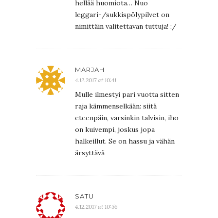
hellää huomiota… Nuo
leggari-/sukkispölypilvet on
nimittäin valitettavan tuttuja! :/
MARJAH
4.12.2017 at 10:41
Mulle ilmestyi pari vuotta sitten
raja kämmenselkään: siitä
eteenpäin, varsinkin talvisin, iho
on kuivempi, joskus jopa
halkeillut. Se on hassu ja vähän
ärsyttävä
SATU
4.12.2017 at 10:56