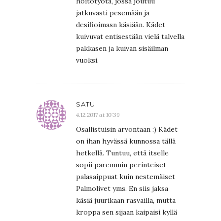
hoitotyötä, jossa joutuu
jatkuvasti pesemään ja
desifioimasn käsiään. Kädet
kuivuvat entisestään vielä talvella
pakkasen ja kuivan sisäilman
vuoksi.
SATU
4.12.2017 at 10:39
Osallistuisin arvontaan :) Kädet
on ihan hyvässä kunnossa tällä
hetkellä. Tuntuu, että itselle
sopii paremmin perinteiset
palasaippuat kuin nestemäiset
Palmolivet yms. En siis jaksa
käsiä juurikaan rasvailla, mutta
kroppa sen sijaan kaipaisi kyllä