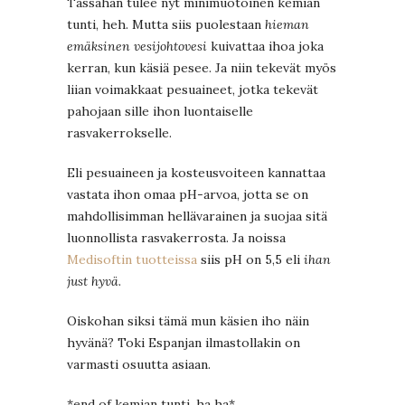
Tässähän tulee nyt minimuotoinen kemian
tunti, heh. Mutta siis puolestaan
hieman
emäksinen vesijohtovesi
kuivattaa ihoa joka
kerran, kun käsiä pesee. Ja niin tekevät myös
liian voimakkaat pesuaineet, jotka tekevät
pahojaan sille ihon luontaiselle
rasvakerrokselle.
Eli pesuaineen ja kosteusvoiteen kannattaa
vastata ihon omaa pH-arvoa, jotta se on
mahdollisimman hellävarainen ja suojaa sitä
luonnollista rasvakerrosta. Ja noissa
Medisoftin tuotteissa
siis pH on 5,5 eli
ihan
just hyvä
.
Oiskohan siksi tämä mun käsien iho näin
hyvänä? Toki Espanjan ilmastollakin on
varmasti osuutta asiaan.
*end of kemian tunti, ha ha*