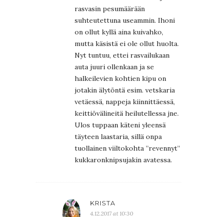
rasvasin pesumäärään
suhteutettuna useammin. Ihoni
on ollut kyllä aina kuivahko,
mutta käsistä ei ole ollut huolta.
Nyt tuntuu, ettei rasvailukaan
auta juuri ollenkaan ja se
halkeilevien kohtien kipu on
jotakin älytöntä esim. vetskaria
vetäessä, nappeja kiinnittäessä,
keittiövälineitä heilutellessa jne.
Ulos tuppaan käteni yleensä
täyteen laastaria, sillä onpa
tuollainen viiltokohta ”revennyt”
kukkaronknipsujakin avatessa.
KRISTA
4.12.2017 at 10:30