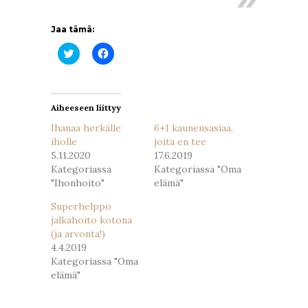
Jaa tämä:
Jaa
Jaa
Twitterissä(Avautuu
Facebookissa(Avautuu
uudessa
uudessa
ikkunassa)
ikkunassa)
Aiheeseen liittyy
Ihanaa herkälle
6+1 kauneusasiaa,
iholle
joita en tee
5.11.2020
17.6.2019
Kategoriassa
Kategoriassa "Oma
"Ihonhoito"
elämä"
Superhelppo
jalkahoito kotona
(ja arvonta!)
4.4.2019
Kategoriassa "Oma
elämä"