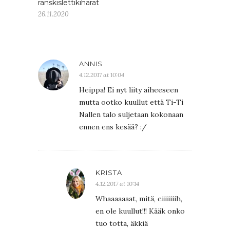
ranskislettikiharat
26.11.2020
ANNIS
4.12.2017 at 10:04
Heippa! Ei nyt liity aiheeseen
mutta ootko kuullut että Ti-Ti
Nallen talo suljetaan kokonaan
ennen ens kesää? :/
KRISTA
4.12.2017 at 10:14
Whaaaaaaat, mitä, eiiiiiiih,
en ole kuullut!!! Kääk onko
tuo totta, äkkiä