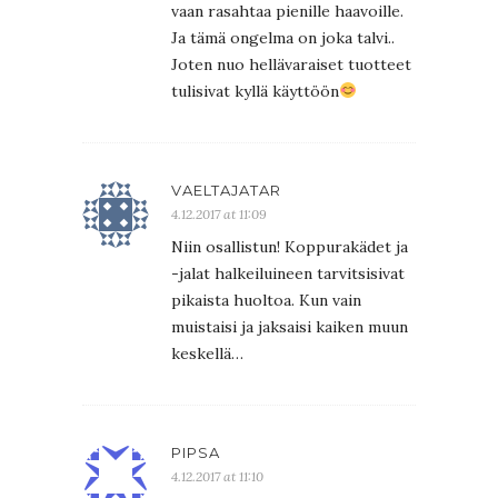
vaan rasahtaa pienille haavoille.
Ja tämä ongelma on joka talvi..
Joten nuo hellävaraiset tuotteet
tulisivat kyllä käyttöön
VAELTAJATAR
4.12.2017 at 11:09
Niin osallistun! Koppurakädet ja
-jalat halkeiluineen tarvitsisivat
pikaista huoltoa. Kun vain
muistaisi ja jaksaisi kaiken muun
keskellä…
PIPSA
4.12.2017 at 11:10