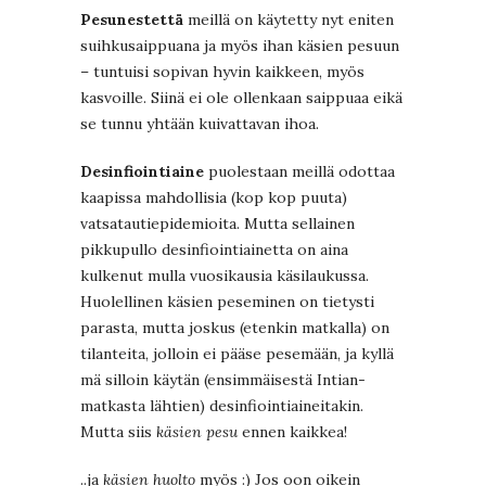
Pesunestettä
meillä on käytetty nyt eniten
suihkusaippuana ja myös ihan käsien pesuun
– tuntuisi sopivan hyvin kaikkeen, myös
kasvoille. Siinä ei ole ollenkaan saippuaa eikä
se tunnu yhtään kuivattavan ihoa.
Desinfiointiaine
puolestaan meillä odottaa
kaapissa mahdollisia (kop kop puuta)
vatsatautiepidemioita. Mutta sellainen
pikkupullo desinfiointiainetta on aina
kulkenut mulla vuosikausia käsilaukussa.
Huolellinen käsien peseminen on tietysti
parasta, mutta joskus (etenkin matkalla) on
tilanteita, jolloin ei pääse pesemään, ja kyllä
mä silloin käytän (ensimmäisestä Intian-
matkasta lähtien) desinfiointiaineitakin.
Mutta siis
käsien pesu
ennen kaikkea!
..ja
käsien huolto
myös :) Jos oon oikein