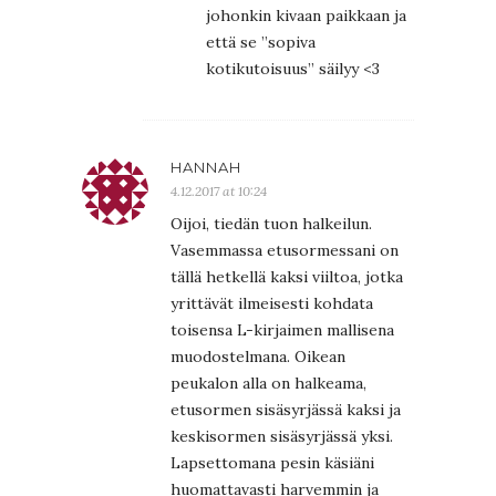
johonkin kivaan paikkaan ja
että se ”sopiva
kotikutoisuus” säilyy <3
HANNAH
4.12.2017 at 10:24
Oijoi, tiedän tuon halkeilun.
Vasemmassa etusormessani on
tällä hetkellä kaksi viiltoa, jotka
yrittävät ilmeisesti kohdata
toisensa L-kirjaimen mallisena
muodostelmana. Oikean
peukalon alla on halkeama,
etusormen sisäsyrjässä kaksi ja
keskisormen sisäsyrjässä yksi.
Lapsettomana pesin käsiäni
huomattavasti harvemmin ja