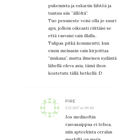
pukemista ja eskariin lähtöä ja
tuntuu siis ”ällöltä”.
Tuo pesuneste voisi olla jo suuri
apu, jolloin oikeasti riittäisi se
että rasvaisi vain illalla..
Tulipas pitkä kommentti, kun
ensin meinasin vain kirjoittaa
”mukana”, mutta ilmeisen sydäntä
lähellä oleva asia, tämä ihon
kostetuts tällä hetkellä :D
PIRE
5.12.2017 at 08:40
Jos medisoftin
rasvasaippua ei tehoa,
niin apteekista ceralan
merkillä on myös