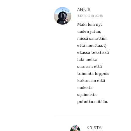
ANNIS
4.12.2017 at 10:48
Mäki luin nyt
uuden jutun,
missä sanottiin
että muuttaa. :)
ekassa tekstissä
luki melko
suoraan että
toiminta loppuis
kokonaan eikä
uudesta
sijainnista
puhuttu mitään.
KRISTA