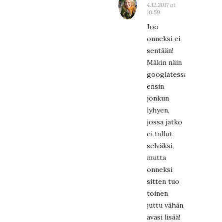
4.12.2017 at
10:59
Joo
onneksi ei
sentään!
Mäkin näin
googlatessa
ensin
jonkun
lyhyen,
jossa jatko
ei tullut
selväksi,
mutta
onneksi
sitten tuo
toinen
juttu vähän
avasi lisää!