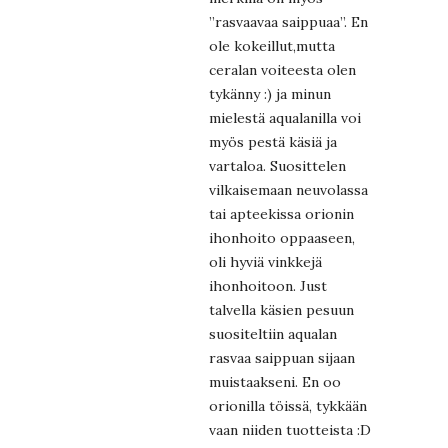
”rasvaavaa saippuaa”. En
ole kokeillut,mutta
ceralan voiteesta olen
tykänny :) ja minun
mielestä aqualanilla voi
myös pestä käsiä ja
vartaloa. Suosittelen
vilkaisemaan neuvolassa
tai apteekissa orionin
ihonhoito oppaaseen,
oli hyviä vinkkejä
ihonhoitoon. Just
talvella käsien pesuun
suositeltiin aqualan
rasvaa saippuan sijaan
muistaakseni. En oo
orionilla töissä, tykkään
vaan niiden tuotteista :D