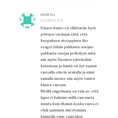
MURSU
4.12.2017 at 11:28
Käsien kunto on yllättävän hyvä
johtuen varmaan siitä, että
kuopuksen atooppinen iho
reagoi tähän pakkasta-suojaa-
pakkasta-suojaa pelleilyyn mitä
siis myös Suomen talveksikin
kutsutaan ja häntä on nyt saanut
rasvailla oikein urakalla ja siinä
samalla menee siis myös omien
käsien rasvaus.
Meillä ongelmana on vain se, että
lapsi ei haluaisi millä rasvausta
muuta kuin iltaisin koska rasva ei
ehdi aamuisin imeytymään
kunnolla enne vaateiden