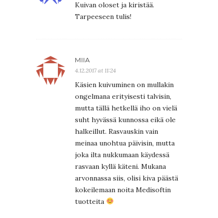
Kuivan oloset ja kiristää.
Tarpeeseen tulis!
MIIA
4.12.2017 at 11:24
Käsien kuivuminen on mullakin
ongelmana erityisesti talvisin,
mutta tällä hetkellä iho on vielä
suht hyvässä kunnossa eikä ole
halkeillut. Rasvauskin vain
meinaa unohtua päivisin, mutta
joka ilta nukkumaan käydessä
rasvaan kyllä käteni. Mukana
arvonnassa siis, olisi kiva päästä
kokeilemaan noita Medisoftin
tuotteita