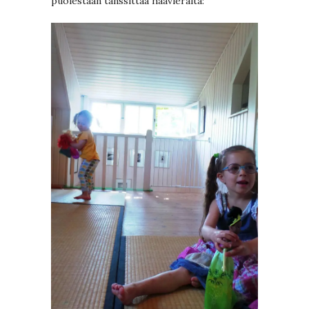
puolestaan tanssittaa häävieraita: