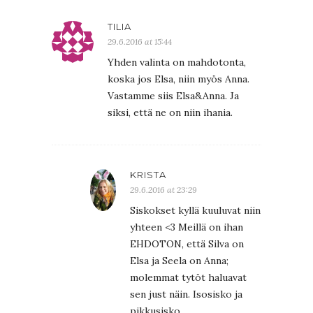
TILIA
29.6.2016 at 15:44
Yhden valinta on mahdotonta,
koska jos Elsa, niin myös Anna.
Vastamme siis Elsa&Anna. Ja
siksi, että ne on niin ihania.
KRISTA
29.6.2016 at 23:29
Siskokset kyllä kuuluvat niin
yhteen <3 Meillä on ihan
EHDOTON, että Silva on
Elsa ja Seela on Anna;
molemmat tytöt haluavat
sen just näin. Isosisko ja
pikkusisko.