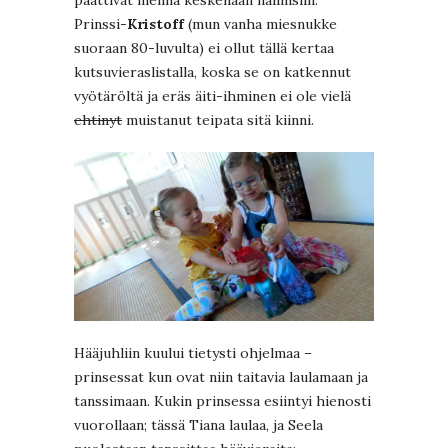
päättivät mennä keskenään naimisiin.
Prinssi-
Kristoff
(mun vanha miesnukke
suoraan 80-luvulta) ei ollut tällä kertaa
kutsuvieraslistalla, koska se on katkennut
vyötäröltä ja eräs äiti-ihminen ei ole vielä
ehtinyt
muistanut teipata sitä kiinni.
Hääjuhliin kuului tietysti ohjelmaa –
prinsessat kun ovat niin taitavia laulamaan ja
tanssimaan. Kukin prinsessa esiintyi hienosti
vuorollaan; tässä Tiana laulaa, ja Seela