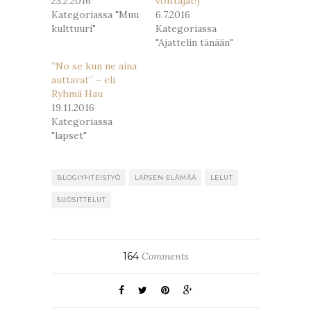
23.2.2016
voittajat!)
Kategoriassa "Muu
6.7.2016
kulttuuri"
Kategoriassa
"Ajattelin tänään"
”No se kun ne aina
auttavat” – eli
Ryhmä Hau
19.11.2016
Kategoriassa
"lapset"
BLOGIYHTEISTYÖ
LAPSEN ELÄMÄÄ
LELUT
SUOSITTELUT
164
Comments