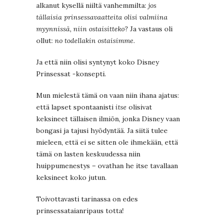
alkanut kysellä niiltä vanhemmilta:
jos
tällaisia prinsessavaatteita olisi valmiina
myynnissä, niin ostaisitteko
? Ja vastaus oli
ollut:
no todellakin ostaisimme
.
Ja että niin olisi syntynyt koko Disney
Prinsessat -konsepti.
Mun mielestä tämä on vaan niin ihana ajatus:
että lapset spontaanisti
itse
olisivat
keksineet tällaisen ilmiön, jonka Disney vaan
bongasi ja tajusi hyödyntää. Ja siitä tulee
mieleen, että ei se sitten ole ihmekään, että
tämä on lasten keskuudessa niin
huippumenestys – ovathan he itse tavallaan
keksineet koko jutun.
Toivottavasti tarinassa on edes
prinsessataianripaus totta!