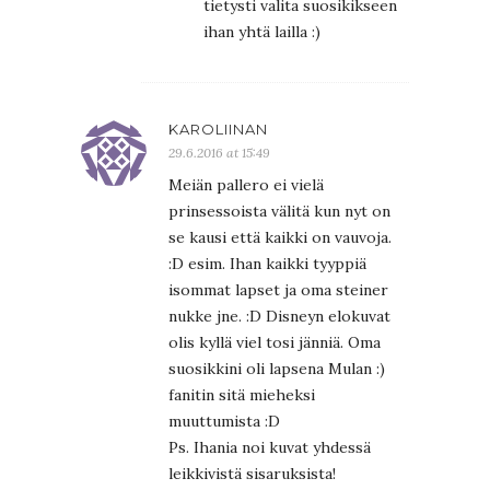
tietysti valita suosikikseen
ihan yhtä lailla :)
KAROLIINAN
29.6.2016 at 15:49
Meiän pallero ei vielä
prinsessoista välitä kun nyt on
se kausi että kaikki on vauvoja.
:D esim. Ihan kaikki tyyppiä
isommat lapset ja oma steiner
nukke jne. :D Disneyn elokuvat
olis kyllä viel tosi jänniä. Oma
suosikkini oli lapsena Mulan :)
fanitin sitä mieheksi
muuttumista :D
Ps. Ihania noi kuvat yhdessä
leikkivistä sisaruksista!