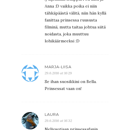
Anna :D vaikka poika ei niin
tähkäpäästä välitä, niin hän kyllä
fanittaa prinsessa ruususta
filminä, mutta taitaa johtua siitä
noidasta, joka muuttuu
lohikäärmeeksi :D
MARJA-LIISA
29.6.2016 at 16:29
Se ihan suosikkini on Bella.
Prinsessat vaan on!
LAURA
29.6.2016 at 16:32
Nelivuotiaan prinsessafanin