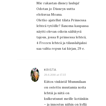
Mie rakastan disney lauluja!
Odotan jo Disneyn uutta
elokuvaa Moana.
Oletko ajatellut tilata Prinsessa
lehteä tytöille? Sanoma kaupassa
näytti olevan oikein säihkyvä
tajous, jossa 8 prinsessa lehteä,
4 Frozen lehteä ja tilauslahjaksi
saa valita repun tai kirjan, 29 e.
KRISTA
29.6.2016 at 17:35
Kiitos vinkistä! Mummilaan
on ostettu muutamia noita
lehtiä ja niitä on
kulkeutunut meille kotiinkin
– ja innostus niihin on kyllä