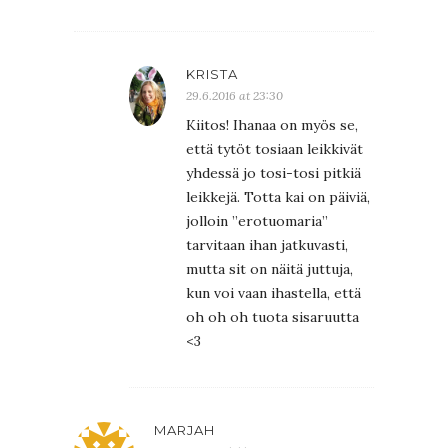
KRISTA
29.6.2016 at 23:30
Kiitos! Ihanaa on myös se,
että tytöt tosiaan leikkivät
yhdessä jo tosi-tosi pitkiä
leikkejä. Totta kai on päiviä,
jolloin ”erotuomaria”
tarvitaan ihan jatkuvasti,
mutta sit on näitä juttuja,
kun voi vaan ihastella, että
oh oh oh tuota sisaruutta
<3
MARJAH