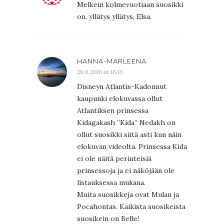
Melkein kolmevuotiaan suosikki
on, yllätys yllätys, Elsa.
HANNA-MARLEENA
29.6.2016 at 16:15
Disneyn Atlantis-Kadonnut
kaupunki elokuvassa ollut
Atlantiksen prinsessa
Kidagakash ”Kida” Nedakh on
ollut suosikki siitä asti kun näin
elokuvan videolta. Prinsessa Kida
ei ole näitä perinteisiä
prinsessoja ja ei näköjään ole
listauksessa mukana.
Muita suosikkeja ovat Mulan ja
Pocahontas. Kaikista suosikeista
suosikein on Belle!