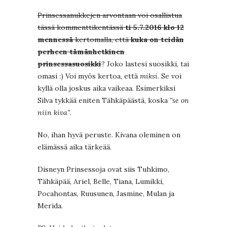
Prinsessanukkejen arvontaan voi osallistua
tässä kommenttikentässä
ti 5.7.2016 klo 12
mennessä
kertomalla, että
kuka on teidän
perheen tämänhetkinen
prinsessasuosikki
? Joko lastesi suosikki, tai
omasi :) Voi myös kertoa, että
miksi
. Se voi
kyllä olla joskus aika vaikeaa. Esimerkiksi
Silva tykkää eniten Tähkäpäästä, koska
”se on
niin kiva”
.
No, ihan hyvä peruste. Kivana oleminen on
elämässä aika tärkeää.
Disneyn Prinsessoja ovat siis Tuhkimo,
Tähkäpää, Ariel, Belle, Tiana, Lumikki,
Pocahontas, Ruusunen, Jasmine, Mulan ja
Merida.