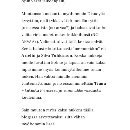
opin vasta jälkeenpäin).
Muutamaa kuukautta myöhemmin Disneyltä
kysyttiin, että tykkäävätkö meidän tytöt
prinsessoista (no arvaa?) ja haluaisivatko he
valita vielä uudet nuket leikkeihinsä (NO
ARVAA?). Valinnat olivat tällä kertaa selvät:
Seela halusi ehdottomasti ”meenneidon” eli
Arielin
ja Silva
Tuhkimon
. Koska nukkeja
meille luvattiin kolme ja lapsia on vain kaksi,
lupasimme myös kummitytöllemme oman
nuken. Hän valitsi minulle aiemmin
tuntemattoman prinsessan nimeltään
Tiana
– tutusta
Prinsessa ja sammakko
-sadusta
kuulemma.
Sain muuten myös kaksi nukkea täällä
blogissa arvottavaksi; siitä vähän
myöhemmin lisää!