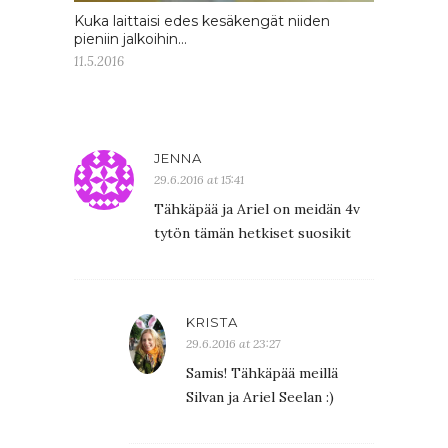
Kuka laittaisi edes kesäkengät niiden
pieniin jalkoihin…
11.5.2016
JENNA
29.6.2016 at 15:41
Tähkäpää ja Ariel on meidän 4v
tytön tämän hetkiset suosikit
KRISTA
29.6.2016 at 23:27
Samis! Tähkäpää meillä
Silvan ja Ariel Seelan :)