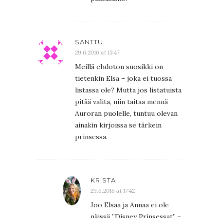
SANTTU
29.6.2016 at 15:47
Meillä ehdoton suosikki on
tietenkin Elsa – joka ei tuossa
listassa ole? Mutta jos listatuista
pitää valita, niin taitaa mennä
Auroran puolelle, tuntuu olevan
ainakin kirjoissa se tärkein
prinsessa.
KRISTA
29.6.2016 at 17:42
Joo Elsaa ja Annaa ei ole
näissä ”Disney Prinsessat” -