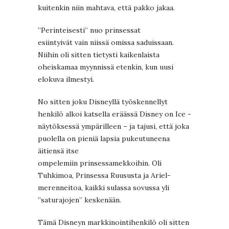
kuitenkin niin mahtava, että pakko jakaa.
”Perinteisesti” nuo prinsessat
esiintyivät vain niissä omissa saduissaan.
Niihin oli sitten tietysti kaikenlaista
oheiskamaa myynnissä etenkin, kun uusi
elokuva ilmestyi.
No sitten joku Disneyllä työskennellyt
henkilö alkoi katsella eräässä Disney on Ice -
näytöksessä ympärilleen – ja tajusi, että joka
puolella on pieniä lapsia pukeutuneena
äitiensä itse
ompelemiin prinsessamekkoihin. Oli
Tuhkimoa, Prinsessa Ruususta ja Ariel-
merenneitoa, kaikki sulassa sovussa yli
”saturajojen” keskenään.
Tämä Disneyn markkinointihenkilö oli sitten