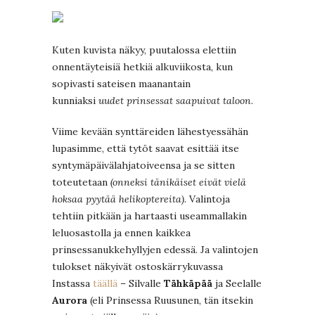
Kuten kuvista näkyy, puutalossa elettiin
onnentäyteisiä hetkiä alkuviikosta, kun
sopivasti sateisen maanantain
kunniaksi
uudet prinsessat saapuivat taloon
.
Viime kevään synttäreiden lähestyessähän
lupasimme, että tytöt saavat esittää itse
syntymäpäivälahjatoiveensa ja se sitten
toteutetaan
(onneksi tänikäiset eivät vielä
hoksaa pyytää helikoptereita)
. Valintoja
tehtiin pitkään ja hartaasti useammallakin
leluosastolla ja ennen kaikkea
prinsessanukkehyllyjen edessä. Ja valintojen
tulokset näkyivät ostoskärrykuvassa
Instassa
täällä
– Silvalle
Tähkäpää
ja Seelalle
Aurora
(eli Prinsessa Ruusunen, tän itsekin