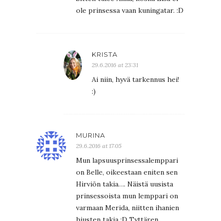
ole prinsessa vaan kuningatar. :D
KRISTA
29.6.2016 at 23:31
Ai niin, hyvä tarkennus hei!
:)
MURINA
29.6.2016 at 17:05
Mun lapsuusprinsessalemppari
on Belle, oikeestaan eniten sen
Hirviön takia…. Näistä uusista
prinsessoista mun lemppari on
varmaan Merida, niitten ihanien
hiusten takia :D Tyttären