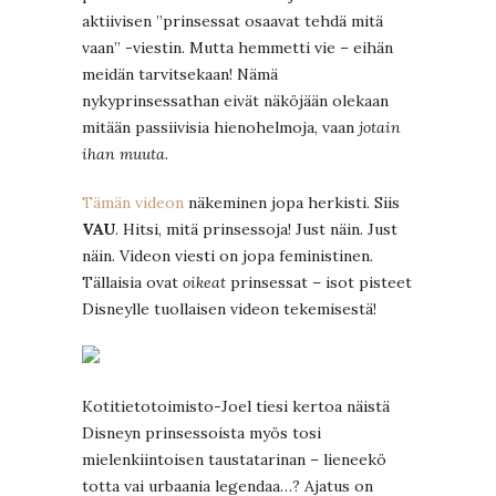
aktiivisen ”prinsessat osaavat tehdä mitä
vaan” -viestin. Mutta hemmetti vie – eihän
meidän tarvitsekaan! Nämä
nykyprinsessathan eivät näköjään olekaan
mitään passiivisia hienohelmoja, vaan
jotain
ihan muuta
.
Tämän videon
näkeminen jopa herkisti. Siis
VAU
. Hitsi, mitä prinsessoja! Just näin. Just
näin. Videon viesti on jopa feministinen.
Tällaisia ovat
oikeat
prinsessat – isot pisteet
Disneylle tuollaisen videon tekemisestä!
Kotitietotoimisto-Joel tiesi kertoa näistä
Disneyn prinsessoista myös tosi
mielenkiintoisen taustatarinan – lieneekö
totta vai urbaania legendaa…? Ajatus on