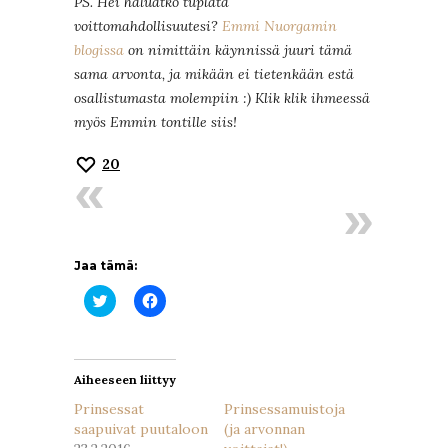
PS. Hei haluatko tuplata
voittomahdollisuutesi?
Emmi Nuorgamin
blogissa
on nimittäin käynnissä juuri tämä
sama arvonta, ja mikään ei tietenkään estä
osallistumasta molempiin :) Klik klik ihmeessä
myös Emmin tontille siis!
20
Jaa tämä:
Jaa
Jaa
Twitterissä(Avautuu
Facebookissa(Avautuu
uudessa
uudessa
ikkunassa)
ikkunassa)
Aiheeseen liittyy
Prinsessat
Prinsessamuistoja
saapuivat puutaloon
(ja arvonnan