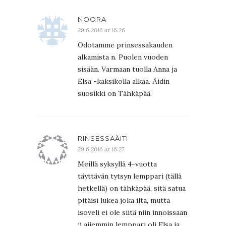
NOORA
29.6.2016 at 16:26
Odotamme prinsessakauden
alkamista n. Puolen vuoden
sisään. Varmaan tuolla Anna ja
Elsa -kaksikolla alkaa. Äidin
suosikki on Tähkäpää.
RINSESSAÄITI
29.6.2016 at 16:27
Meillä syksyllä 4-vuotta
täyttävän tytsyn lemppari (tällä
hetkellä) on tähkäpää, sitä satua
pitäisi lukea joka ilta, mutta
isoveli ei ole siitä niin innoissaan
;) aijemmin lemppari oli Elsa ja