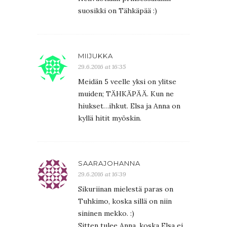
suosikki on Tähkäpää :)
MIIJUKKA
29.6.2016 at 16:35
Meidän 5 veelle yksi on ylitse
muiden; TÄHKÄPÄÄ. Kun ne
hiukset…ihkut. Elsa ja Anna on
kyllä hitit myöskin.
SAARAJOHANNA
29.6.2016 at 16:39
Sikuriinan mielestä paras on
Tuhkimo, koska sillä on niin
sininen mekko. :)
Sitten tulee Anna, koska Elsa ei