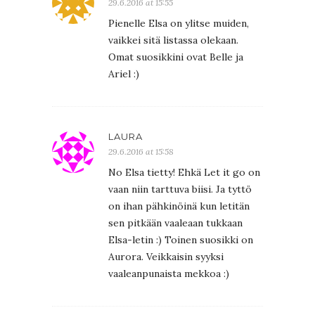
29.6.2016 at 15:55
Pienelle Elsa on ylitse muiden,
vaikkei sitä listassa olekaan.
Omat suosikkini ovat Belle ja
Ariel :)
LAURA
29.6.2016 at 15:58
No Elsa tietty! Ehkä Let it go on
vaan niin tarttuva biisi. Ja tyttö
on ihan pähkinöinä kun letitän
sen pitkään vaaleaan tukkaan
Elsa-letin :) Toinen suosikki on
Aurora. Veikkaisin syyksi
vaaleanpunaista mekkoa :)