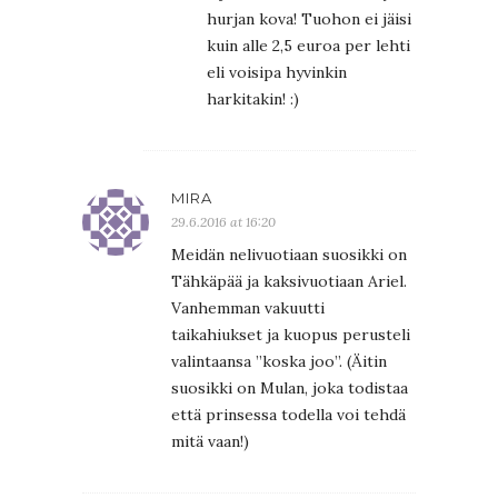
hurjan kova! Tuohon ei jäisi
kuin alle 2,5 euroa per lehti
eli voisipa hyvinkin
harkitakin! :)
MIRA
29.6.2016 at 16:20
Meidän nelivuotiaan suosikki on
Tähkäpää ja kaksivuotiaan Ariel.
Vanhemman vakuutti
taikahiukset ja kuopus perusteli
valintaansa ”koska joo”. (Äitin
suosikki on Mulan, joka todistaa
että prinsessa todella voi tehdä
mitä vaan!)