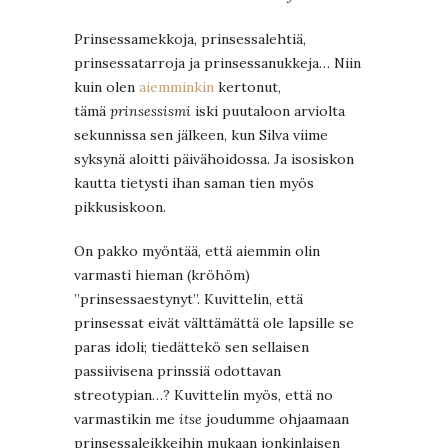
Prinsessamekkoja, prinsessalehtiä,
prinsessatarroja ja prinsessanukkeja… Niin
kuin olen
aiemminkin
kertonut,
tämä
prinsessismi
iski puutaloon arviolta
sekunnissa sen jälkeen, kun Silva viime
syksynä aloitti päivähoidossa. Ja isosiskon
kautta tietysti ihan saman tien myös
pikkusiskoon.
On pakko myöntää, että aiemmin olin
varmasti hieman (kröhöm)
”prinsessaestynyt”. Kuvittelin, että
prinsessat eivät välttämättä ole lapsille se
paras idoli; tiedättekö sen sellaisen
passiivisena prinssiä odottavan
streotypian…? Kuvittelin myös, että no
varmastikin me
itse
joudumme ohjaamaan
prinsessaleikkeihin mukaan jonkinlaisen