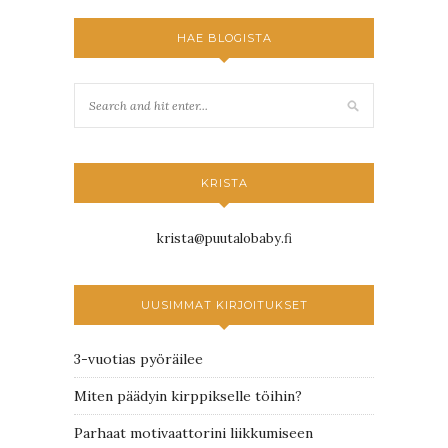
HAE BLOGISTA
KRISTA
krista@puutalobaby.fi
UUSIMMAT KIRJOITUKSET
3-vuotias pyöräilee
Miten päädyin kirppikselle töihin?
Parhaat motivaattorini liikkumiseen