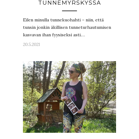
TUNNEMYRSKYSSÄ
Eilen minulla tunnekuohahti – niin, että
tunsin jonkin äkillisen tunneturhautumisen
kasvavan ihan fyysiseksi asti.…
20.5.2021