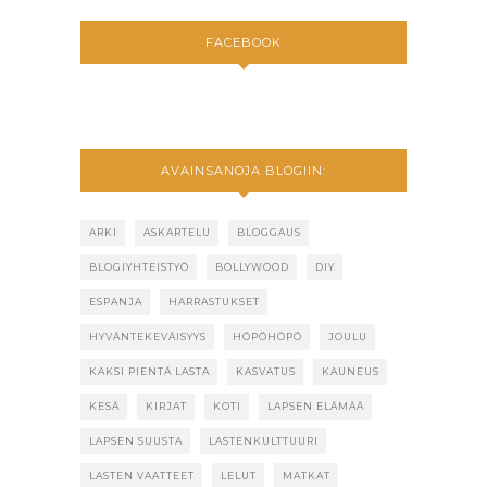
FACEBOOK
AVAINSANOJA BLOGIIN:
ARKI
ASKARTELU
BLOGGAUS
BLOGIYHTEISTYÖ
BOLLYWOOD
DIY
ESPANJA
HARRASTUKSET
HYVÄNTEKEVÄISYYS
HÖPÖHÖPÖ
JOULU
KAKSI PIENTÄ LASTA
KASVATUS
KAUNEUS
KESÄ
KIRJAT
KOTI
LAPSEN ELÄMÄÄ
LAPSEN SUUSTA
LASTENKULTTUURI
LASTEN VAATTEET
LELUT
MATKAT