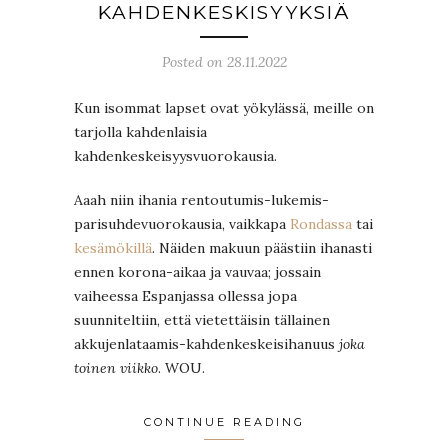
KAHDENKESKISYYKSIÄ
Posted on 28.11.2022
Kun isommat lapset ovat yökylässä, meille on
tarjolla kahdenlaisia
kahdenkeskeisyysvuorokausia.
Aaah niin ihania rentoutumis-lukemis-
parisuhdevuorokausia, vaikkapa
Rondassa
tai
kesämökillä
. Näiden makuun päästiin ihanasti
ennen korona-aikaa ja vauvaa; jossain
vaiheessa Espanjassa ollessa jopa
suunniteltiin, että vietettäisin tällainen
akkujenlataamis-kahdenkeskeisihanuus
joka
toinen viikko
. WOU.
CONTINUE READING