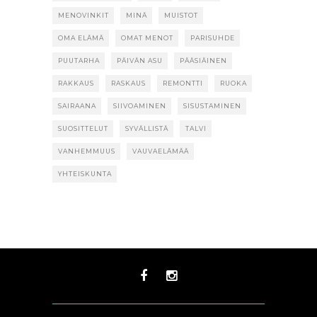
MENOVINKIT
MINÄ
MUISTOT
OMA ELÄMÄ
OMAT MENOT
PARISUHDE
PUUTARHA
PÄIVÄN ASU
PÄÄSIÄINEN
RAKKAUS
RASKAUS
REMONTTI
RUOKA
SAIRAANA
SIIVOAMINEN
SISUSTAMINEN
SUOSITTELUT
SYVÄLLISTÄ
TALVI
VANHEMMUUS
VAUVAELÄMÄÄ
YHTEISKUNTA