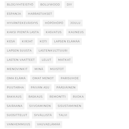
BLOGIYHTEISTYÖ
BOLLYWOOD
DIY
ESPANJA
HARRASTUKSET
HYVÄNTEKEVÄISYYS
HÖPÖHÖPÖ
JOULU
KAKSI PIENTÄ LASTA
KASVATUS
KAUNEUS
KESÄ
KIRJAT
KOTI
LAPSEN ELÄMÄÄ
LAPSEN SUUSTA
LASTENKULTTUURI
LASTEN VAATTEET
LELUT
MATKAT
MENOVINKIT
MINÄ
MUISTOT
OMA ELÄMÄ
OMAT MENOT
PARISUHDE
PUUTARHA
PÄIVÄN ASU
PÄÄSIÄINEN
RAKKAUS
RASKAUS
REMONTTI
RUOKA
SAIRAANA
SIIVOAMINEN
SISUSTAMINEN
SUOSITTELUT
SYVÄLLISTÄ
TALVI
VANHEMMUUS
VAUVAELÄMÄÄ