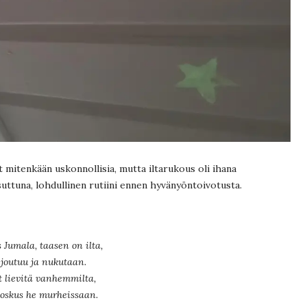
et mitenkään uskonnollisia, mutta iltarukous oli ihana
uttuna, lohdullinen rutiini ennen hyvänyöntoivotusta.
 Jumala, taasen on ilta,
 joutuu ja nukutaan.
t lievitä vanhemmilta,
joskus he murheissaan.