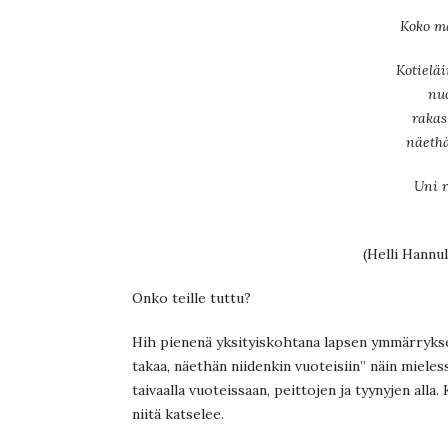
Koko m
Kotielä
nuo
rakas
näethä
Uni r
(Helli Hannu
Onko teille tuttu?
Hih pienenä yksityiskohtana lapsen ymmärrykse
takaa, näethän niidenkin vuoteisiin” näin mieles
taivaalla vuoteissaan, peittojen ja tyynyjen alla. 
niitä katselee.