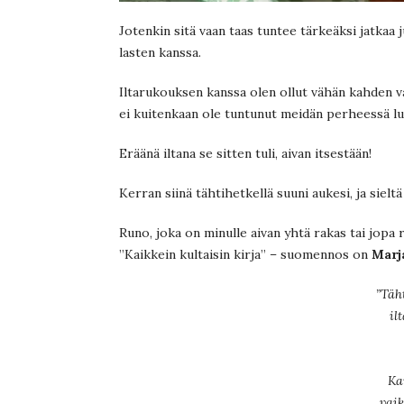
Jotenkin sitä vaan taas tuntee tärkeäksi jatkaa 
lasten kanssa.
Iltarukouksen kanssa olen ollut vähän kahden vai
ei kuitenkaan ole tuntunut meidän perheessä lu
Eräänä iltana se sitten tuli, aivan itsestään!
Kerran siinä tähtihetkellä suuni aukesi, ja sieltä
Runo, joka on minulle aivan yhtä rakas tai jopa
”Kaikkein kultaisin kirja” – suomennos on
Marj
”Täh
il
Ka
vaik