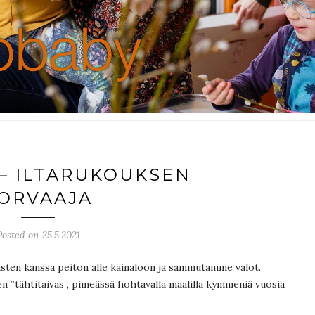
– ILTARUKOUKSEN
ORVAAJA
Posted on 25.5.2021
lasten kanssa peiton alle kainaloon ja sammutamme valot.
”tähtitaivas”, pimeässä hohtavalla maalilla kymmeniä vuosia