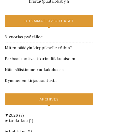
krista@puutalobaby.fi
UUSIMMAT KIRJOITUKSET
3-vuotias pyöräilee
Miten päädyin kirppikselle töihin?
Parhaat motivaattorini liikkumiseen
Näin säästimme ruokakuluissa
Kymmenen kirjasuositusta
ARCHIVES
▼
2026
(7)
►
toukokuu
(1)
►
huhtikuu
(1)