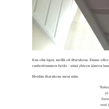
Kun olin lapsi, meillä oli iltarukous. Emme olle
rauhoittumisen hetki – siinä yhteen ääneen laus
Meidän iltarukous meni näin:
”Rakas
yö
Suru
ovat 