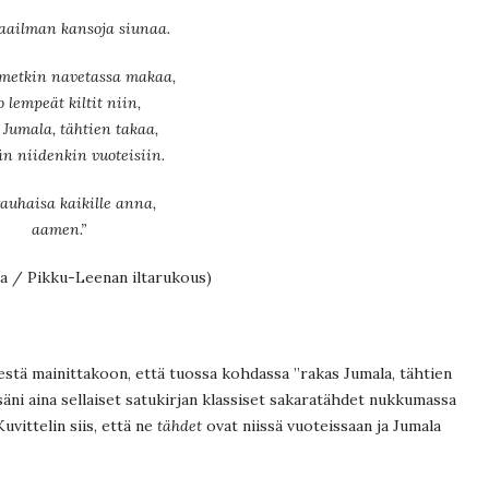
aailman kansoja siunaa.
imetkin navetassa makaa,
 lempeät kiltit niin,
 Jumala, tähtien takaa,
n niidenkin vuoteisiin.
auhaisa kaikille anna,
aamen.”
la / Pikku-Leenan iltarukous)
stä mainittakoon, että tuossa kohdassa ”rakas Jumala, tähtien
säni aina sellaiset satukirjan klassiset sakaratähdet nukkumassa
Kuvittelin siis, että ne
tähdet
ovat niissä vuoteissaan ja Jumala