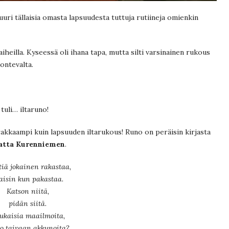
juuri tällaisia omasta lapsuudesta tuttuja rutiineja omienkin
heilla. Kyseessä oli ihana tapa, mutta silti varsinainen rukous
ontevalta.
 tuli… iltaruno!
 rakkaampi kuin lapsuuden iltarukous! Runo on peräisin kirjasta
atta Kurenniemen
.
tiä jokainen rakastaa,
taisin kun pakastaa.
Katson niitä,
pidän siitä.
ukaisia maailmoita,
o taivaan akkunoita?