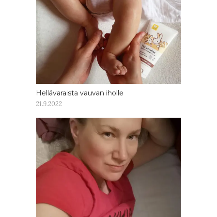
Hellävaraista vauvan iholle
21.9.2022