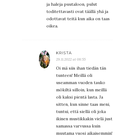
ja haleja puutaloon, pulut
toditettavasti ovat täällä yhä ja
odottavat teitä kun aika on taas
oikea.
KRISTA
29.11.2022 at 08:55
Oi mä siis ihan tiedän tän
tunteen! Meillä oli
useamman vuoden tauko
mökiltä silloin, kun meillä
oli kaksi pientä lasta. Ja
sitten, kun sinne taas meni,
tuntui, että siellä oli joka
ikinen mustikkakin vielä just
samassa varvussa kuin
muutama vuosi aikaisemmin!