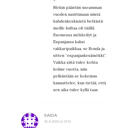
–
Mekin päästiin useamman
vuoden nauttimaan niistä
kahdenkeskisistä hetkistä:
meille kultaa oli täällä
Suomessa mökkeilyt ja
Espanjassa kaksi
vakkaripaikkaa, se Ronda ja
sitten ”espanjankesämökki”.
Vaikka siitä tulee kohta
kolme vuotta, niin
pelkästään se kokemus
kannattelee, kun tietää, että
sen aika tulee kyllä taas.
SAIDA
28.11.2022 at 21:53