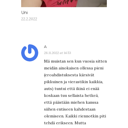
Uni
22.2.2022
A
28.11.2022 at 14:53
Mä muistan sen kun vuosia sitten
meidän ainokaisen ollessa pieni
(eroahdistuksesta kärsivät
pikkuinen ja vierastikin kaikkia,
auts) tuntui että ikinä ei enää
koskaan tuu sellaista hetkeä,
että päästään miehen kanssa
siihen entiseen kahdestaan
olemiseen. Kaikki riennotkin piti
tehdä erikseen. Mutta