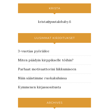
KRISTA
krista@puutalobaby.fi
UUSIMMAT KIRJOITUKSET
3-vuotias pyöräilee
Miten päädyin kirppikselle töihin?
Parhaat motivaattorini liikkumiseen
Näin säästimme ruokakuluissa
Kymmenen kirjasuositusta
ARCHIVES