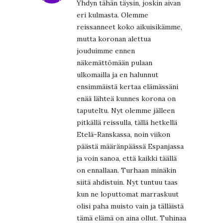
Yhdyn tähän täysin, joskin aivan
eri kulmasta. Olemme
reissanneet koko aikuisikämme,
mutta koronan alettua
jouduimme ennen
näkemättömään pulaan
ulkomailla ja en halunnut
ensimmäistä kertaa elämässäni
enää lähteä kunnes korona on
taputeltu. Nyt olemme jälleen
pitkällä reissulla, tällä hetkellä
Etelä-Ranskassa, noin viikon
päästä määränpäässä Espanjassa
ja voin sanoa, että kaikki täällä
on ennallaan. Turhaan minäkin
siitä ahdistuin. Nyt tuntuu taas
kun ne loputtomat marraskuut
olisi paha muisto vain ja tälläistä
tämä elämä on aina ollut. Tuhinaa