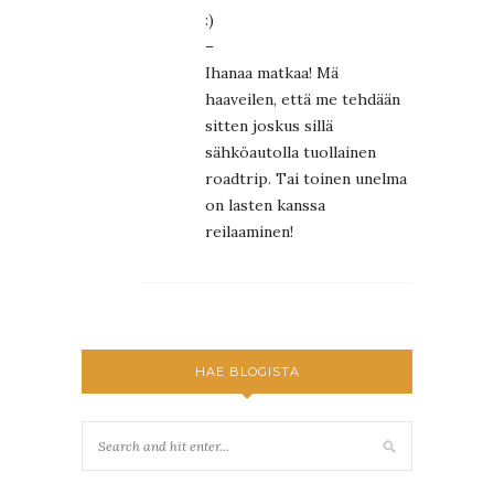
:)
–
Ihanaa matkaa! Mä
haaveilen, että me tehdään
sitten joskus sillä
sähköautolla tuollainen
roadtrip. Tai toinen unelma
on lasten kanssa
reilaaminen!
HAE BLOGISTA