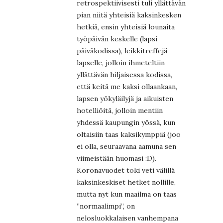
retrospektiivisesti tuli yllättävän
pian niitä yhteisiä kaksinkesken
hetkiä, ensin yhteisiä lounaita
työpäivän keskelle (lapsi
päiväkodissa), leikkitreffejä
lapselle, jolloin ihmeteltiin
yllättävän hiljaisessa kodissa,
että keitä me kaksi ollaankaan,
lapsen yökyläilyjä ja aikuisten
hotelliöitä, jolloin mentiin
yhdessä kaupungin yössä, kun
oltaisiin taas kaksikymppiä (joo
ei olla, seuraavana aamuna sen
viimeistään huomasi :D).
Koronavuodet toki veti välillä
kaksinkeskiset hetket nollille,
mutta nyt kun maailma on taas
”normaalimpi”, on
nelosluokkalaisen vanhempana