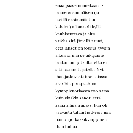
enää pääse minnekään” -
tunne ensimmäisen (ja
meillä ensimmäisten
kahden) aikana oli kyllä
kauhistuttava ja aito –
vaikka sitä järjellä tajusi,
että lapset on joskus tyyliin
aikuisia, niin se aikajänne
tuntui niin pitkältä, että ei
sitä osannut ajatella. Nyt
ihan jatkuvasti itse asiassa
aivoihin pompsahtaa
kymppivuotiaasta tuo sama
kuin sinäkin sanot: että
sama silmänräpäys, kun oli
vauvasta tähän hetkeen, niin
hän on jo kaksikymppinen!
Ihan hullua.