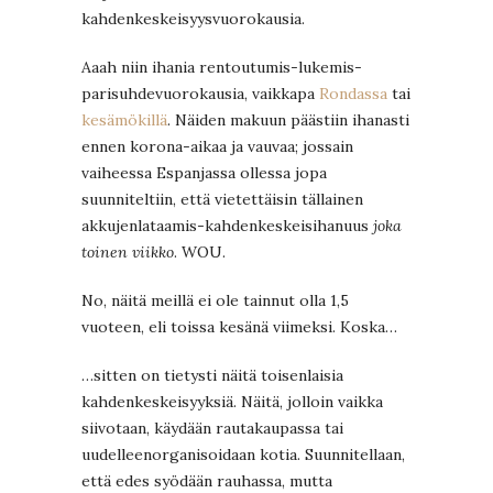
kahdenkeskeisyysvuorokausia.
Aaah niin ihania rentoutumis-lukemis-
parisuhdevuorokausia, vaikkapa
Rondassa
tai
kesämökillä
. Näiden makuun päästiin ihanasti
ennen korona-aikaa ja vauvaa; jossain
vaiheessa Espanjassa ollessa jopa
suunniteltiin, että vietettäisin tällainen
akkujenlataamis-kahdenkeskeisihanuus
joka
toinen viikko
. WOU.
No, näitä meillä ei ole tainnut olla 1,5
vuoteen, eli toissa kesänä viimeksi. Koska…
…sitten on tietysti näitä toisenlaisia
kahdenkeskeisyyksiä. Näitä, jolloin vaikka
siivotaan, käydään rautakaupassa tai
uudelleenorganisoidaan kotia. Suunnitellaan,
että edes syödään rauhassa, mutta