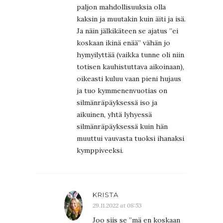
paljon mahdollisuuksia olla
kaksin ja muutakin kuin äiti ja isä.
Ja näin jälkikäteen se ajatus ”ei
koskaan ikinä enää” vähän jo
hymyilyttää (vaikka tunne oli niin
totisen kauhistuttava aikoinaan),
oikeasti kuluu vaan pieni hujaus
ja tuo kymmenenvuotias on
silmänräpäyksessä iso ja
aikuinen, yhtä lyhyessä
silmänräpäyksessä kuin hän
muuttui vauvasta tuoksi ihanaksi
kymppiveeksi.
KRISTA
29.11.2022 at 08:53
Joo siis se ”mä en koskaan