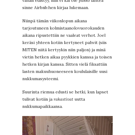
vähän edistyy, niin ei kai ole
pakko
lähteä
sinne Airbnb:hen kirjaa lukemaan.
Niinpä tämän viikonlopun aikana
tarjoutuneen kolmistaanolovuorokauden
aikana ripustettiin ne vaaleat verhot. Joel
keräsi yhteen kotiin kertyneet pahvit (siis
MITEN niitä kertyykin niin paljon) ja minä
vietin hetken aikaa pyykkien kanssa ja toisen
hetken kirjan kanssa. Sitten vielä fiksattiin
lasten makuuhuoneeseen koululaisille uusi
nukkumasysteemi.
Suurinta riemua edusti se hetki, kun lapset
tulivat kotiin ja
rakastivat
uutta
nukkumapaikkaansa.