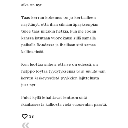
aika on nyt.
Taas kerran kokemus on jo kertaalleen
näyttänyt, että ihan silmänräpäyksenpian
tulee taas niitäkin hetkiä, kun me Joelin
kanssa istutaan vuorokausi sillä samalla
paikalla Rondassa ja ihaillaan sitä samaa
kallioseinää.
Kun luottaa siihen, että se on edessä, on
helppo löytää tyydytyksensä
vain muutaman
kerran keskeytyvästä
pyykkien lajittelusta
just nyt.
Pulut kyllä lehahtavat lentoon siitä
ikiaikaisesta kalliosta vielä vuosienkin päästä.
38