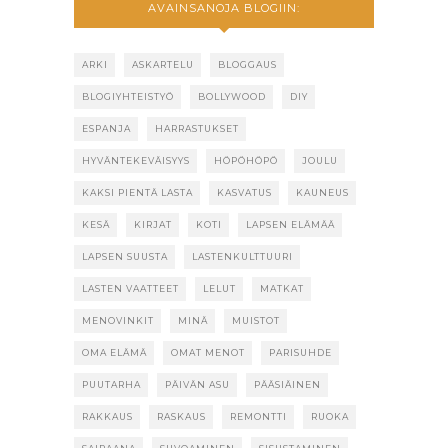
AVAINSANOJA BLOGIIN:
ARKI
ASKARTELU
BLOGGAUS
BLOGIYHTEISTYÖ
BOLLYWOOD
DIY
ESPANJA
HARRASTUKSET
HYVÄNTEKEVÄISYYS
HÖPÖHÖPÖ
JOULU
KAKSI PIENTÄ LASTA
KASVATUS
KAUNEUS
KESÄ
KIRJAT
KOTI
LAPSEN ELÄMÄÄ
LAPSEN SUUSTA
LASTENKULTTUURI
LASTEN VAATTEET
LELUT
MATKAT
MENOVINKIT
MINÄ
MUISTOT
OMA ELÄMÄ
OMAT MENOT
PARISUHDE
PUUTARHA
PÄIVÄN ASU
PÄÄSIÄINEN
RAKKAUS
RASKAUS
REMONTTI
RUOKA