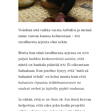
Voisihan sitä vaikka varata Airbnb:n ja mennä
sinne vauvan kanssa kolmestaan – irti
tavallisesta arjesta olisi sekin.
Mutta kun siinä tavallisessa arjessa on
niin
paljon kaikkia keskeneräisiä asioita
, että
niistä on hankala päästää irti. Ei oikeastaan
haluakaan. Kun puoliso kysyy, että ”mitä sä
haluaisit tehdä”, en keksi muuta kuin että
haluaisin ripustaa leikkihuoneeseen ne
vaaleat verhot ja lajitella pyykit rauhassa.
Ja väitän, että
se on ihan ok
. Jos itseä kerran
helpottaa, että edes joku kodin projekti