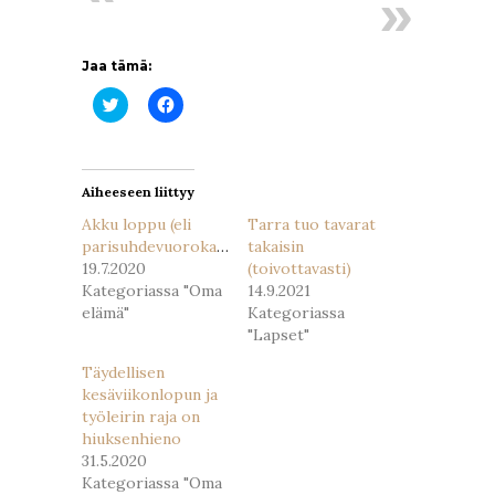
Jaa tämä:
Jaa
Jaa
Twitterissä(Avautuu
Facebookissa(Avautuu
uudessa
uudessa
ikkunassa)
ikkunassa)
Aiheeseen liittyy
Akku loppu (eli
Tarra tuo tavarat
parisuhdevuorokausi)
takaisin
19.7.2020
(toivottavasti)
Kategoriassa "Oma
14.9.2021
elämä"
Kategoriassa
"Lapset"
Täydellisen
kesäviikonlopun ja
työleirin raja on
hiuksenhieno
31.5.2020
Kategoriassa "Oma