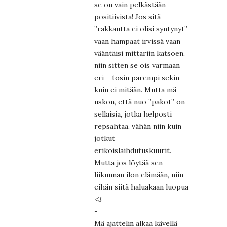
se on vain pelkästään
positiivista! Jos sitä
”rakkautta ei olisi syntynyt”
vaan hampaat irvissä vaan
vääntäisi mittariin katsoen,
niin sitten se ois varmaan
eri – tosin parempi sekin
kuin ei mitään. Mutta mä
uskon, että nuo ”pakot” on
sellaisia, jotka helposti
repsahtaa, vähän niin kuin
jotkut
erikoislaihdutuskuurit.
Mutta jos löytää sen
liikunnan ilon elämään, niin
eihän siitä haluakaan luopua
<3
-
Mä ajattelin alkaa kävellä