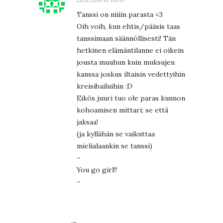
Tanssi on niiiin parasta <3
Oih voih, kun ehtis/pääsis taas
tanssimaan säännöllisesti! Tän
hetkinen elämäntilanne ei oikein
jousta muuhun kuin muksujen
kanssa joskus iltaisin vedettyihin
kreisibailuihin :D
Eikös juuri tuo ole paras kunnon
kohoamisen mittari; se että
jaksaa!
(ja kyllähän se vaikuttaa
mielialaankin se tanssi)
–
You go girl!!
–