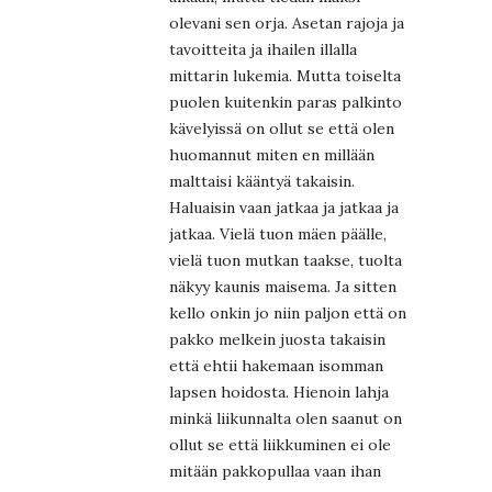
olevani sen orja. Asetan rajoja ja
tavoitteita ja ihailen illalla
mittarin lukemia. Mutta toiselta
puolen kuitenkin paras palkinto
kävelyissä on ollut se että olen
huomannut miten en millään
malttaisi kääntyä takaisin.
Haluaisin vaan jatkaa ja jatkaa ja
jatkaa. Vielä tuon mäen päälle,
vielä tuon mutkan taakse, tuolta
näkyy kaunis maisema. Ja sitten
kello onkin jo niin paljon että on
pakko melkein juosta takaisin
että ehtii hakemaan isomman
lapsen hoidosta. Hienoin lahja
minkä liikunnalta olen saanut on
ollut se että liikkuminen ei ole
mitään pakkopullaa vaan ihan