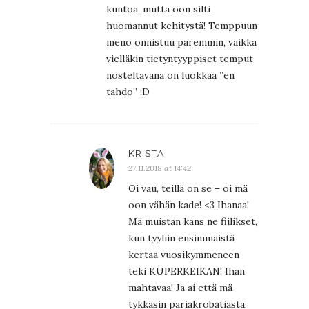
kuntoa, mutta oon silti
huomannut kehitystä! Temppuun
meno onnistuu paremmin, vaikka
vielläkin tietyntyyppiset temput
nosteltavana on luokkaa ”en
tahdo” :D
KRISTA
27.11.2018 at 14:42
Oi vau, teillä on se – oi mä
oon vähän kade! <3 Ihanaa!
Mä muistan kans ne fiilikset,
kun tyyliin ensimmäistä
kertaa vuosikymmeneen
teki KUPERKEIKAN! Ihan
mahtavaa! Ja ai että mä
tykkäsin pariakrobatiasta,