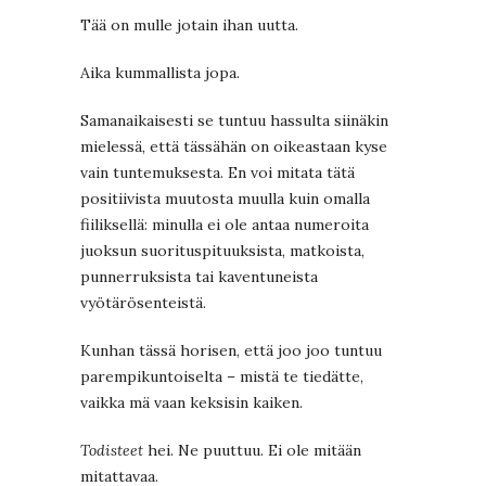
Tää on mulle jotain ihan uutta.
Aika kummallista jopa.
Samanaikaisesti se tuntuu hassulta siinäkin
mielessä, että tässähän on oikeastaan kyse
vain tuntemuksesta. En voi mitata tätä
positiivista muutosta muulla kuin omalla
fiiliksellä: minulla ei ole antaa numeroita
juoksun suorituspituuksista, matkoista,
punnerruksista tai kaventuneista
vyötärösenteistä.
Kunhan tässä horisen, että joo joo tuntuu
parempikuntoiselta – mistä te tiedätte,
vaikka mä vaan keksisin kaiken.
Todisteet
hei. Ne puuttuu. Ei ole mitään
mitattavaa.