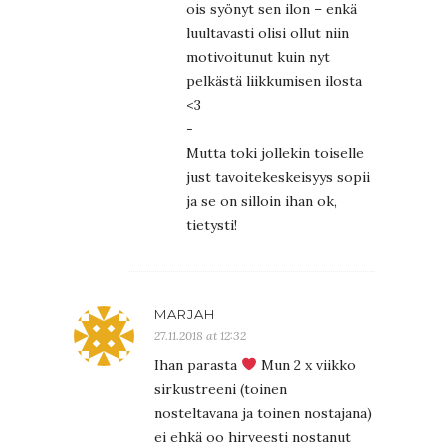
ois syönyt sen ilon – enkä
luultavasti olisi ollut niin
motivoitunut kuin nyt
pelkästä liikkumisen ilosta
<3
-
Mutta toki jollekin toiselle
just tavoitekeskeisyys sopii
ja se on silloin ihan ok,
tietysti!
MARJAH
27.11.2018 at 12:32
Ihan parasta
Mun 2 x viikko
sirkustreeni (toinen
nosteltavana ja toinen nostajana)
ei ehkä oo hirveesti nostanut