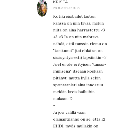
KRISTA
28.11.2018 at 11:36
Kotikreisibailut lasten
kanssa on niin kivaa, mekin
niitä on aina harrastettu <3
<3 <3 Ja on niin mahtava
nähdä, että tanssin riemu on
"tarttunut" (tai ehkä se on
sisäsyntyisesti) lapsiinkin <3
Joel ei ole erityisen "tanssi-
ihmisenä" itseään koskaan
pitänyt, mutta kyllä sekin
spontaanisti aina innostuu
meidän kreisibailuihin
mukaan :D
-
Ja joo välillä vaan
elämäntilanne on se, että EI
EHDI, myös mullakin on