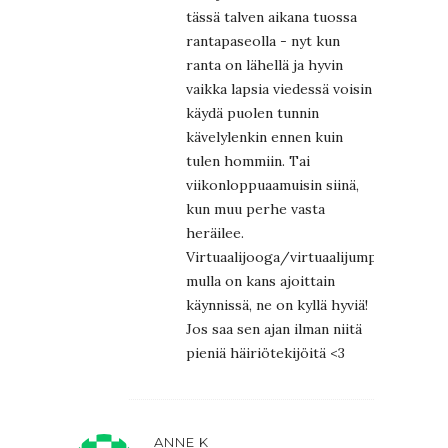
tässä talven aikana tuossa
rantapaseolla - nyt kun
ranta on lähellä ja hyvin
vaikka lapsia viedessä voisin
käydä puolen tunnin
kävelylenkin ennen kuin
tulen hommiin. Tai
viikonloppuaamuisin siinä,
kun muu perhe vasta
heräilee.
Virtuaalijooga/virtuaalijumpat
mulla on kans ajoittain
käynnissä, ne on kyllä hyviä!
Jos saa sen ajan ilman niitä
pieniä häiriötekijöitä <3
ANNE K