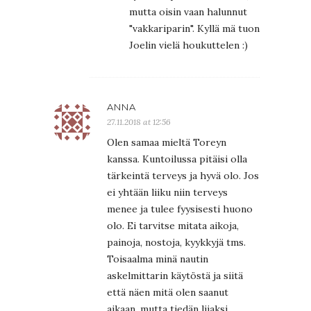
mutta oisin vaan halunnut
"vakkariparin". Kyllä mä tuon
Joelin vielä houkuttelen :)
ANNA
27.11.2018 at 12:56
Olen samaa mieltä Toreyn
kanssa. Kuntoilussa pitäisi olla
tärkeintä terveys ja hyvä olo. Jos
ei yhtään liiku niin terveys
menee ja tulee fyysisesti huono
olo. Ei tarvitse mitata aikoja,
painoja, nostoja, kyykkyjä tms.
Toisaalma minä nautin
askelmittarin käytöstä ja siitä
että näen mitä olen saanut
aikaan, mutta tiedän liiaksi