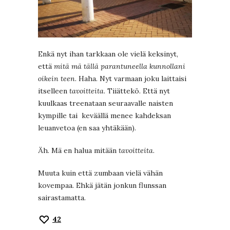
Enkä nyt ihan tarkkaan ole vielä keksinyt,
että
mitä mä tällä parantuneella kunnollani
oikein teen
. Haha. Nyt varmaan joku laittaisi
itselleen
tavoitteita
. Tiiättekö. Että nyt
kuulkaas treenataan seuraavalle naisten
kympille tai keväällä menee kahdeksan
leuanvetoa (en saa yhtäkään).
Äh. Mä en halua mitään
tavoitteita
.
Muuta kuin että zumbaan vielä vähän
kovempaa. Ehkä jätän jonkun flunssan
sairastamatta.
42