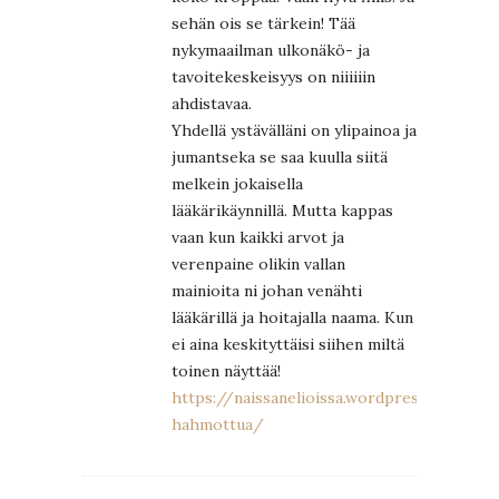
sehän ois se tärkein! Tää
nykymaailman ulkonäkö- ja
tavoitekeskeisyys on niiiiiin
ahdistavaa.
Yhdellä ystävälläni on ylipainoa ja
jumantseka se saa kuulla siitä
melkein jokaisella
lääkärikäynnillä. Mutta kappas
vaan kun kaikki arvot ja
verenpaine olikin vallan
mainioita ni johan venähti
lääkärillä ja hoitajalla naama. Kun
ei aina keskityttäisi siihen miltä
toinen näyttää!
https://naissanelioissa.wordpress.com/201
hahmottua/