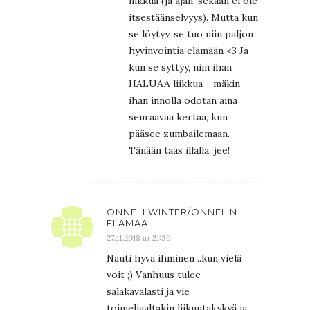
liikkua (ja ajan, sekään ei ole
itsestäänselvyys). Mutta kun
se löytyy, se tuo niin paljon
hyvinvointia elämään <3 Ja
kun se syttyy, niin ihan
HALUAA liikkua - mäkin
ihan innolla odotan aina
seuraavaa kertaa, kun
pääsee zumbailemaan.
Tänään taas illalla, jee!
ONNELI WINTER/ONNELIN
ELÄMÄÄ
27.11.2018 at 21:36
Nauti hyvä ihminen ..kun vielä
voit ;) Vanhuus tulee
salakavalasti ja vie
toimeliaaltakin liikuntakykyä ja