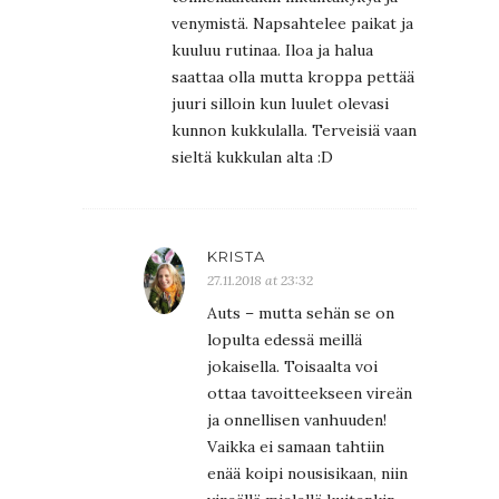
venymistä. Napsahtelee paikat ja
kuuluu rutinaa. Iloa ja halua
saattaa olla mutta kroppa pettää
juuri silloin kun luulet olevasi
kunnon kukkulalla. Terveisiä vaan
sieltä kukkulan alta :D
KRISTA
27.11.2018 at 23:32
Auts – mutta sehän se on
lopulta edessä meillä
jokaisella. Toisaalta voi
ottaa tavoitteekseen vireän
ja onnellisen vanhuuden!
Vaikka ei samaan tahtiin
enää koipi nousisikaan, niin