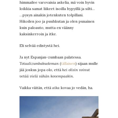
himmailee varovaisia askelia, mä voin hyvin
loikkia samat liikeet isoilla hypyillä ja silti…
…pysyn ainakin jotenkuten tolpillani.
Hikoilen joo ja puuhkutan ja olen punainen
kuin paloauto, mutta en väänny
kaksinkerroin ja itke.
Eli selvää edistystä hei.
Ja nyt Espanjan-zumbaan palatessa.
Totaalizumbakuoleman
(
tällaisen
) sijaan mulle
jää joskus jopa olo, että
hei olisin voinut
vetää vielä vähän kovempaakin.
Vaikka väitän, että
aika
kovaa jo vedän, ha.