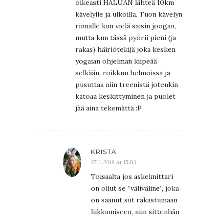
oikeasti HALUAN lähteä 10km
kävelylle ja ulkoilla. Tuon kävelyn
rinnalle kun vielä saisin joogan,
mutta kun tässä pyörii pieni (ja
rakas) häiriötekijä joka kesken
yogaian ohjelman kiipeää
selkään, roikkuu helmoissa ja
pusuttaa niin treenistä jotenkin
katoaa keskittyminen ja puolet
jää aina tekemättä :P
KRISTA
27.11.2018 at 15:03
Toisaalta jos askelmittari
on ollut se ”väliväline”, joka
on saanut sut rakastumaan
liikkumiseen, niin sittenhän