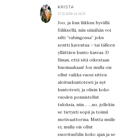
KRISTA
27.11.2018 at 14:21
Joo, ja kun liikkuu hyvällä
fiiliksellä, niin siinähän voi
silti ”vahingossa” joku
sentti kaventua – tai tälleen
yllättäen kunto kasvaa :D
Ilman, että sitä oikestaan
huomaakaan! Jos mulla ois
ollut vaikka vuosi sitten
aloituskuntotesti ja nyt
kuntotesti, ja olisin koko
vuoden ponnistellut
tuloksia, niin… …no, jollekin
se tietysti sopii ja toimii
motivaattorina. Mutta mulle
ei, mulla ois ollut
suoritusfiilis koko ajan ja se