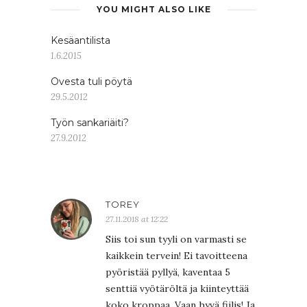
YOU MIGHT ALSO LIKE
Kesäantilista
1.6.2015
Ovesta tuli pöytä
29.5.2012
Työn sankariäiti?
27.9.2012
TOREY
27.11.2018 at 12:22
Siis toi sun tyyli on varmasti se
kaikkein tervein! Ei tavoitteena
pyöristää pyllyä, kaventaa 5
senttiä vyötäröltä ja kiinteyttää
koko kroppaa. Vaan hyvä fiilis! Ja