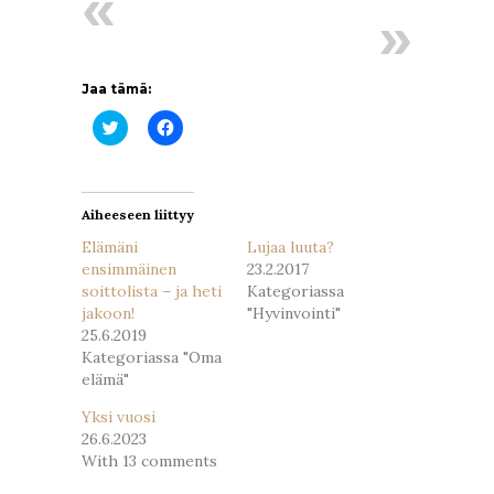
Jaa tämä:
Jaa
Jaa
Twitterissä(Avautuu
Facebookissa(Avautuu
uudessa
uudessa
ikkunassa)
ikkunassa)
Aiheeseen liittyy
Elämäni
Lujaa luuta?
ensimmäinen
23.2.2017
soittolista – ja heti
Kategoriassa
jakoon!
"Hyvinvointi"
25.6.2019
Kategoriassa "Oma
elämä"
Yksi vuosi
26.6.2023
With 13 comments