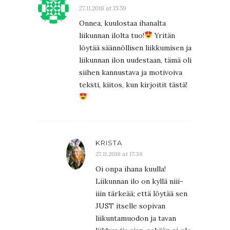
27.11.2018 at 15:59
Onnea, kuulostaa ihanalta
liikunnan ilolta tuo!
Yritän
löytää säännöllisen liikkumisen ja
liikunnan ilon uudestaan, tämä oli
siihen kannustava ja motivoiva
teksti, kiitos, kun kirjoitit tästä!
KRISTA
27.11.2018 at 17:38
Oi onpa ihana kuulla!
Liikunnan ilo on kyllä niii-
iiin tärkeää; että löytää sen
JUST itselle sopivan
liikuntamuodon ja tavan