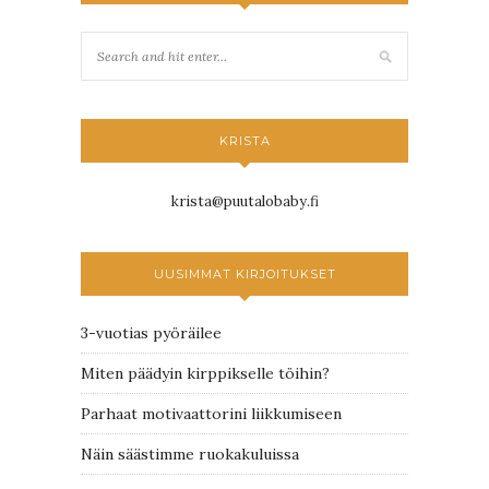
KRISTA
krista@puutalobaby.fi
UUSIMMAT KIRJOITUKSET
3-vuotias pyöräilee
Miten päädyin kirppikselle töihin?
Parhaat motivaattorini liikkumiseen
Näin säästimme ruokakuluissa