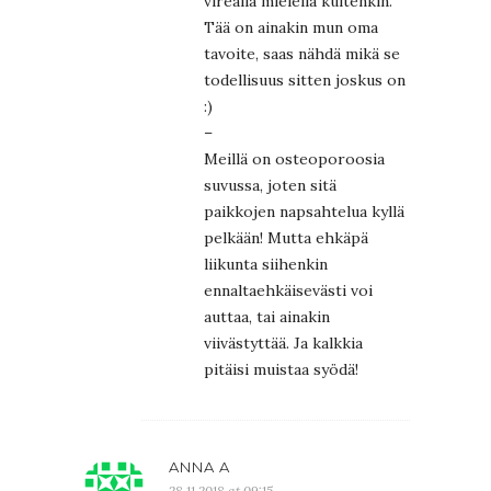
vireällä mielellä kuitenkin.
Tää on ainakin mun oma
tavoite, saas nähdä mikä se
todellisuus sitten joskus on
:)
–
Meillä on osteoporoosia
suvussa, joten sitä
paikkojen napsahtelua kyllä
pelkään! Mutta ehkäpä
liikunta siihenkin
ennaltaehkäisevästi voi
auttaa, tai ainakin
viivästyttää. Ja kalkkia
pitäisi muistaa syödä!
ANNA A
28.11.2018 at 09:15