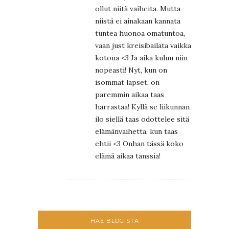
ollut niitä vaiheita. Mutta
niistä ei ainakaan kannata
tuntea huonoa omatuntoa,
vaan just kreisibailata vaikka
kotona <3 Ja aika kuluu niin
nopeasti! Nyt, kun on
isommat lapset, on
paremmin aikaa taas
harrastaa! Kyllä se liikunnan
ilo siellä taas odottelee sitä
elämänvaihetta, kun taas
ehtii <3 Onhan tässä koko
elämä aikaa tanssia!
HAE BLOGISTA