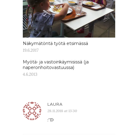
Näkymätöntä työtä etsimässä
19.6.2017
Myötä- ja vastoinkäymisissä (ja
naperonhoitovastuussa)
4.6.2013
LAURA
28.11.2018 at 13:30
:”D