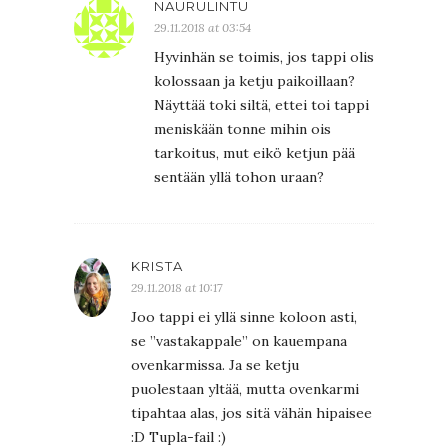
NAURULINTU
29.11.2018 at 03:54
Hyvinhän se toimis, jos tappi olis
kolossaan ja ketju paikoillaan?
Näyttää toki siltä, ettei toi tappi
meniskään tonne mihin ois
tarkoitus, mut eikö ketjun pää
sentään yllä tohon uraan?
KRISTA
29.11.2018 at 10:17
Joo tappi ei yllä sinne koloon asti,
se ”vastakappale” on kauempana
ovenkarmissa. Ja se ketju
puolestaan yltää, mutta ovenkarmi
tipahtaa alas, jos sitä vähän hipaisee
:D Tupla-fail :)