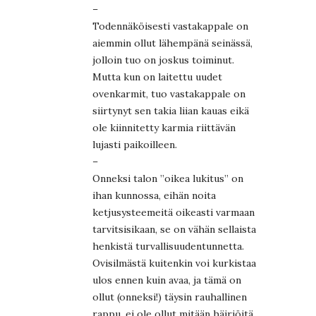
–
Todennäköisesti vastakappale on
aiemmin ollut lähempänä seinässä,
jolloin tuo on joskus toiminut.
Mutta kun on laitettu uudet
ovenkarmit, tuo vastakappale on
siirtynyt sen takia liian kauas eikä
ole kiinnitetty karmia riittävän
lujasti paikoilleen.
–
Onneksi talon ”oikea lukitus” on
ihan kunnossa, eihän noita
ketjusysteemeitä oikeasti varmaan
tarvitsisikaan, se on vähän sellaista
henkistä turvallisuudentunnetta.
Ovisilmästä kuitenkin voi kurkistaa
ulos ennen kuin avaa, ja tämä on
ollut (onneksi!) täysin rauhallinen
rappu, ei ole ollut mitään häiriöitä