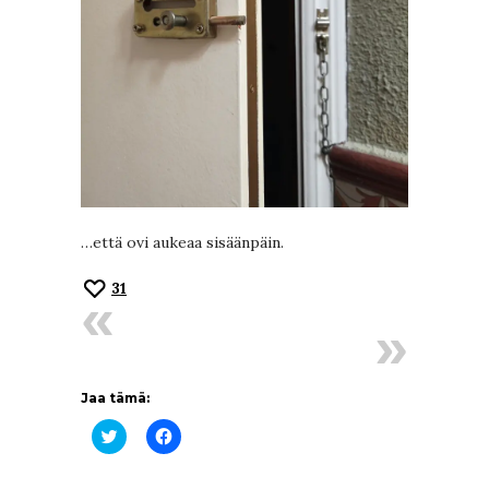
…että ovi aukeaa sisäänpäin.
31
Jaa tämä:
Jaa
Jaa
Twitterissä(Avautuu
Facebookissa(Avautuu
uudessa
uudessa
ikkunassa)
ikkunassa)