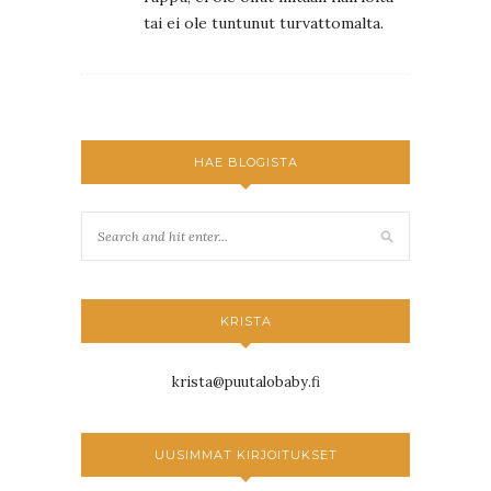
tai ei ole tuntunut turvattomalta.
HAE BLOGISTA
KRISTA
krista@puutalobaby.fi
UUSIMMAT KIRJOITUKSET