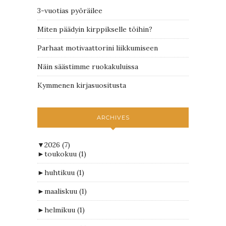
3-vuotias pyöräilee
Miten päädyin kirppikselle töihin?
Parhaat motivaattorini liikkumiseen
Näin säästimme ruokakuluissa
Kymmenen kirjasuositusta
ARCHIVES
▼
2026
(7)
►
toukokuu
(1)
►
huhtikuu
(1)
►
maaliskuu
(1)
►
helmikuu
(1)