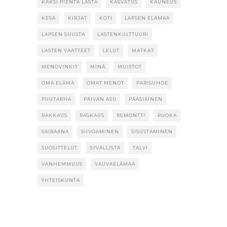
KAKSI PIENTÄ LASTA
KASVATUS
KAUNEUS
KESÄ
KIRJAT
KOTI
LAPSEN ELÄMÄÄ
LAPSEN SUUSTA
LASTENKULTTUURI
LASTEN VAATTEET
LELUT
MATKAT
MENOVINKIT
MINÄ
MUISTOT
OMA ELÄMÄ
OMAT MENOT
PARISUHDE
PUUTARHA
PÄIVÄN ASU
PÄÄSIÄINEN
RAKKAUS
RASKAUS
REMONTTI
RUOKA
SAIRAANA
SIIVOAMINEN
SISUSTAMINEN
SUOSITTELUT
SYVÄLLISTÄ
TALVI
VANHEMMUUS
VAUVAELÄMÄÄ
YHTEISKUNTA