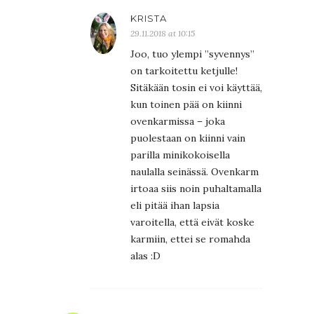
KRISTA
29.11.2018 at 10:15
Joo, tuo ylempi ”syvennys”
on tarkoitettu ketjulle!
Sitäkään tosin ei voi käyttää,
kun toinen pää on kiinni
ovenkarmissa – joka
puolestaan on kiinni vain
parilla minikokoisella
naulalla seinässä. Ovenkarm
irtoaa siis noin puhaltamalla
eli pitää ihan lapsia
varoitella, että eivät koske
karmiin, ettei se romahda
alas :D