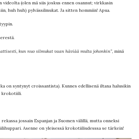
an videolta (olen mä siis joskus ennen osannut; virkkasin
siin, huh huh) pylvässilmukat. Ja sitten hommiin! Apua.
yypin.
ierestä.
ttisesti, kun nuo silmukat vaan häviää multa johonkin”,
minä
oka on syntynyt croissantista). Kunnes edellisenä iltana halusikin
 krokotiili.
 rekassa jossain Espanjan ja Suomen välillä, mutta onneksi
iilihuppari. Asenne on yleisessä krokotiiliudesssa se tärkein!