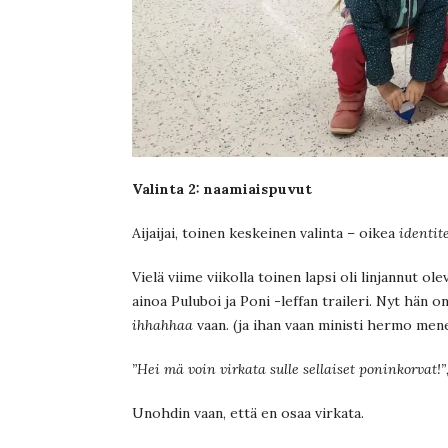
Valinta 2: naamiaispuvut
Aijaijai, toinen keskeinen valinta – oikea
identit
Vielä viime viikolla toinen lapsi oli linjannut ol
ainoa Puluboi ja Poni -leffan traileri. Nyt hän o
ihhahhaa
vaan. (ja ihan vaan ministi hermo mene
”Hei mä voin virkata sulle sellaiset poninkorvat!”
Unohdin vaan, että en osaa virkata.