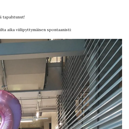
lä tapahtunut!
lta aika viilipyttymäisen spontaanisti: