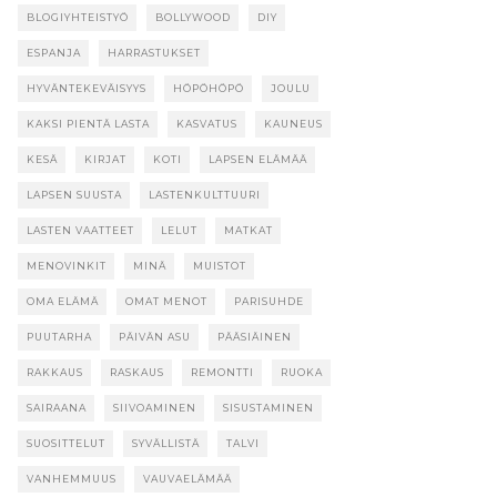
BLOGIYHTEISTYÖ
BOLLYWOOD
DIY
ESPANJA
HARRASTUKSET
HYVÄNTEKEVÄISYYS
HÖPÖHÖPÖ
JOULU
KAKSI PIENTÄ LASTA
KASVATUS
KAUNEUS
KESÄ
KIRJAT
KOTI
LAPSEN ELÄMÄÄ
LAPSEN SUUSTA
LASTENKULTTUURI
LASTEN VAATTEET
LELUT
MATKAT
MENOVINKIT
MINÄ
MUISTOT
OMA ELÄMÄ
OMAT MENOT
PARISUHDE
PUUTARHA
PÄIVÄN ASU
PÄÄSIÄINEN
RAKKAUS
RASKAUS
REMONTTI
RUOKA
SAIRAANA
SIIVOAMINEN
SISUSTAMINEN
SUOSITTELUT
SYVÄLLISTÄ
TALVI
VANHEMMUUS
VAUVAELÄMÄÄ