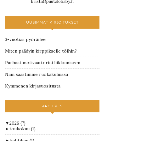
krista@puutalobaby.fi
UUSIMMAT KIRJOITUKSET
3-vuotias pyöräilee
Miten päädyin kirppikselle töihin?
Parhaat motivaattorini liikkumiseen
Näin säästimme ruokakuluissa
Kymmenen kirjasuositusta
ARCHIVES
▼
2026
(7)
►
toukokuu
(1)
►
huhtikuu
(1)