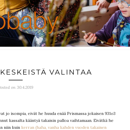
 KESKEISTÄ VALINTAA
osted on 30.4.2019
ovat jo isompia, eivät he huuda enää Prismassa jokaisen 931o3
innut kassalta kääntyä takaisin palloa vaihtamaan. Eivätkä he
n niin kuin
kerran (haha, vanha kahden vuoden takainen