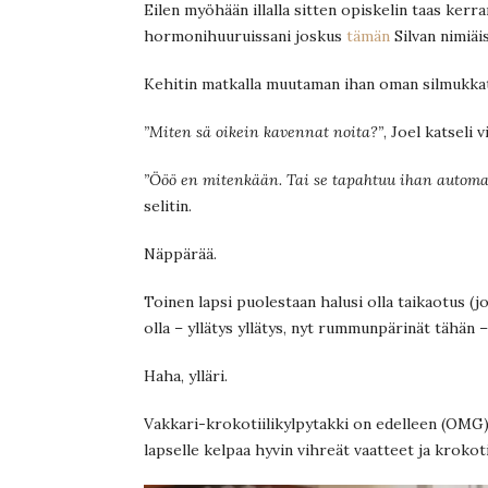
Eilen myöhään illalla sitten opiskelin taas kerr
hormonihuuruissani joskus
tämän
Silvan nimiäi
Kehitin matkalla muutaman ihan oman silmukkat
”Miten sä oikein kavennat noita?”
, Joel katseli v
”Ööö en mitenkään. Tai se tapahtuu ihan automaa
selitin.
Näppärää.
Toinen lapsi puolestaan halusi olla taikaotus (j
olla – yllätys yllätys, nyt rummunpärinät tähän –
Haha, ylläri.
Vakkari-krokotiilikylpytakki on edelleen (OMG)
lapselle kelpaa hyvin vihreät vaatteet ja krokot