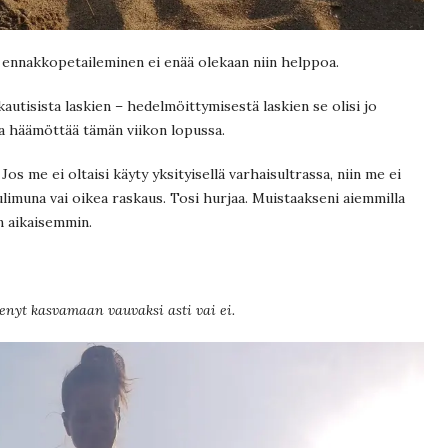
ennakkopetaileminen ei enää olekaan niin helppoa.
utisista laskien – hedelmöittymisestä laskien se olisi jo
a häämöttää tämän viikon lopussa.
os me ei oltaisi käyty yksityisellä varhaisultrassa, niin me ei
uulimuna vai oikea raskaus. Tosi hurjaa. Muistaakseni aiemmilla
n aikaisemmin.
tenyt kasvamaan vauvaksi asti vai ei.