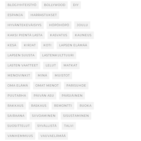
BLOGIYHTEISTYÖ
BOLLYWOOD
DIY
ESPANJA
HARRASTUKSET
HYVÄNTEKEVÄISYYS
HÖPÖHÖPÖ
JOULU
KAKSI PIENTÄ LASTA
KASVATUS
KAUNEUS
KESÄ
KIRJAT
KOTI
LAPSEN ELÄMÄÄ
LAPSEN SUUSTA
LASTENKULTTUURI
LASTEN VAATTEET
LELUT
MATKAT
MENOVINKIT
MINÄ
MUISTOT
OMA ELÄMÄ
OMAT MENOT
PARISUHDE
PUUTARHA
PÄIVÄN ASU
PÄÄSIÄINEN
RAKKAUS
RASKAUS
REMONTTI
RUOKA
SAIRAANA
SIIVOAMINEN
SISUSTAMINEN
SUOSITTELUT
SYVÄLLISTÄ
TALVI
VANHEMMUUS
VAUVAELÄMÄÄ