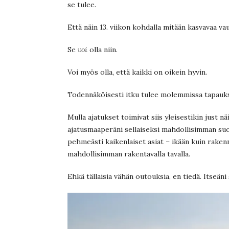
se tulee.
Että näin 13. viikon kohdalla mitään kasvavaa vau
Se
voi
olla niin.
Voi myös olla, että kaikki on oikein hyvin.
Todennäköisesti itku tulee molemmissa tapauks
Mulla ajatukset toimivat siis yleisestikin just n
ajatusmaaperäni sellaiseksi mahdollisimman suo
pehmeästi kaikenlaiset asiat – ikään kuin rakenn
mahdollisimman rakentavalla tavalla.
Ehkä tällaisia vähän outouksia, en tiedä. Itseäni s