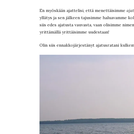
En myöskään ajattelisi, että menettäisimme
aja
yllätys ja sen jälkeen tajusimme haluavamme k
siis edes ajatusta vauvasta, vaan olisimme nim
yrittämällä yrittäisimme uudestaan!
Olin siis ennakkojärjestänyt ajatusratani kulke