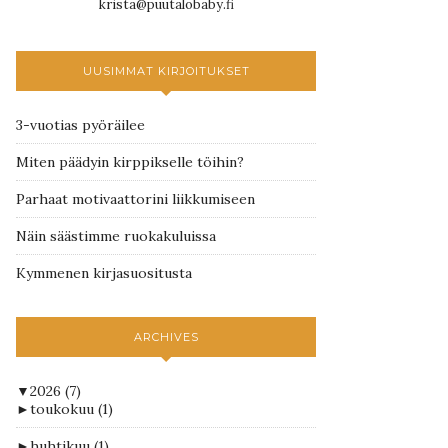
krista@puutalobaby.fi
UUSIMMAT KIRJOITUKSET
3-vuotias pyöräilee
Miten päädyin kirppikselle töihin?
Parhaat motivaattorini liikkumiseen
Näin säästimme ruokakuluissa
Kymmenen kirjasuositusta
ARCHIVES
▼
2026
(7)
►
toukokuu
(1)
►
huhtikuu
(1)