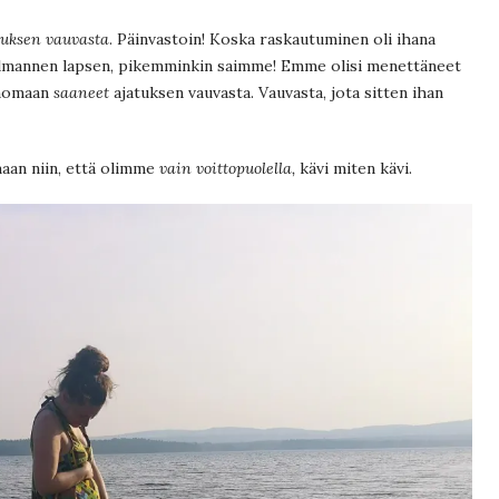
tuksen vauvasta
. Päinvastoin! Koska raskautuminen oli ihana
olmannen lapsen, pikemminkin saimme! Emme olisi menettäneet
enomaan
saaneet
ajatuksen vauvasta. Vauvasta, jota sitten ihan
maan niin, että olimme
vain voittopuolella,
kävi miten kävi.