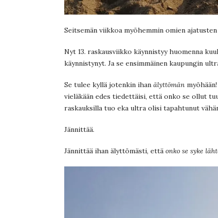
Seitsemän viikkoa myöhemmin omien ajatusten 
Nyt 13. raskausviikko käynnistyy huomenna kuuka
käynnistynyt. Ja se ensimmäinen kaupungin ultr
Se tulee kyllä jotenkin ihan
älyttömän
myöhään! J
vieläkään edes tiedettäisi, että onko se ollut t
raskauksilla tuo eka ultra olisi tapahtunut vähä
Jännittää.
Jännittää ihan älyttömästi, että
onko se syke läh