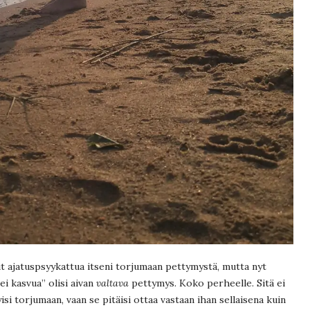
nut ajatuspsyykattua itseni torjumaan pettymystä, mutta nyt
”ei kasvua” olisi aivan
valtava
pettymys. Koko perheelle. Sitä ei
yisi torjumaan, vaan se pitäisi ottaa vastaan ihan sellaisena kuin