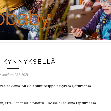
 KYNNYKSELLÄ
Posted on 21.6.2021
ran näkymiä, oli vielä suht helppo psyykata ajatuksensa
aan, että
menetimme vauvan
– koska ei se siinä tapauksessa