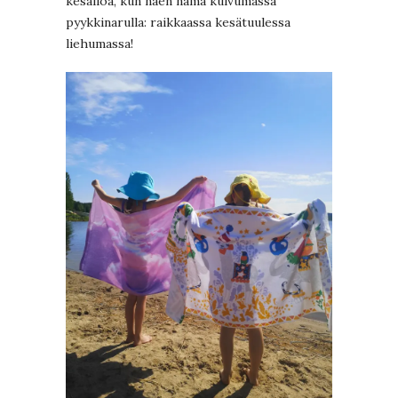
kesäiloa, kun näen nämä kuivumassa
pyykkinarulla: raikkaassa kesätuulessa
liehumassa!