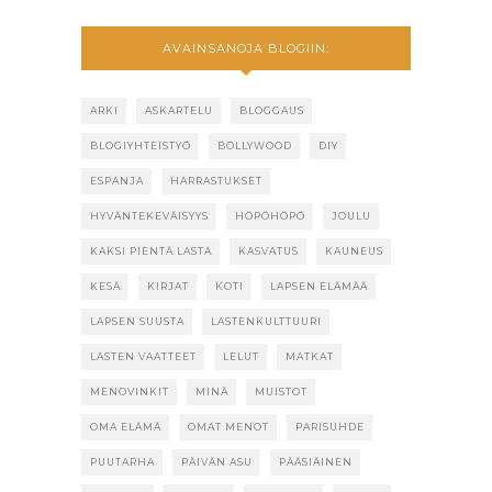
AVAINSANOJA BLOGIIN:
ARKI
ASKARTELU
BLOGGAUS
BLOGIYHTEISTYÖ
BOLLYWOOD
DIY
ESPANJA
HARRASTUKSET
HYVÄNTEKEVÄISYYS
HÖPÖHÖPÖ
JOULU
KAKSI PIENTÄ LASTA
KASVATUS
KAUNEUS
KESÄ
KIRJAT
KOTI
LAPSEN ELÄMÄÄ
LAPSEN SUUSTA
LASTENKULTTUURI
LASTEN VAATTEET
LELUT
MATKAT
MENOVINKIT
MINÄ
MUISTOT
OMA ELÄMÄ
OMAT MENOT
PARISUHDE
PUUTARHA
PÄIVÄN ASU
PÄÄSIÄINEN