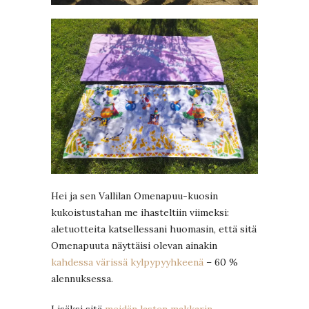
Hei ja sen Vallilan Omenapuu-kuosin
kukoistustahan me ihasteltiin viimeksi:
aletuotteita katsellessani huomasin, että sitä
Omenapuuta näyttäisi olevan ainakin
kahdessa värissä kylpypyyhkeenä
– 60 %
alennuksessa.
Lisäksi sitä
meidän lasten makkarin