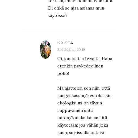
kertaan, ennen kuin luovun siitä.
Eli ehkä se ajaa asiansa mun
käytössä?
KRISTA
21.6.2021 at 20:19
Oi, kuulostaa hyvältä! Haha
etenkin psykedeelinen
pöllö!
–
Mä ajattelen sen niin, että
kangaskassin/kestokassin
ekologisuus on täysin
riippuvainen siitä,
miten/kuinka kauan sitä
käytetään: jos vähän joka
kauppareissulla ostaisi