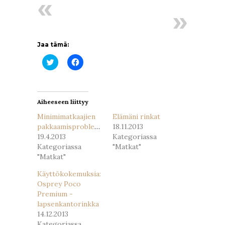
Jaa tämä:
Jaa
Jaa
Twitterissä(Avautuu
Facebookissa(Avautuu
uudessa
uudessa
ikkunassa)
ikkunassa)
Aiheeseen liittyy
Minimimatkaajien
Elämäni rinkat
pakkaamisproblematiikkaa
18.11.2013
19.4.2013
Kategoriassa
Kategoriassa
"Matkat"
"Matkat"
Käyttökokemuksia:
Osprey Poco
Premium -
lapsenkantorinkka
14.12.2013
Kategoriassa