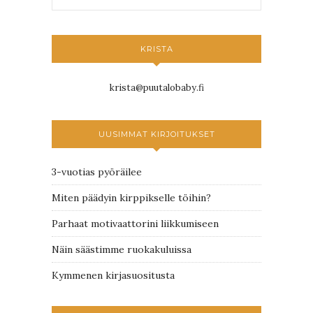
KRISTA
krista@puutalobaby.fi
UUSIMMAT KIRJOITUKSET
3-vuotias pyöräilee
Miten päädyin kirppikselle töihin?
Parhaat motivaattorini liikkumiseen
Näin säästimme ruokakuluissa
Kymmenen kirjasuositusta