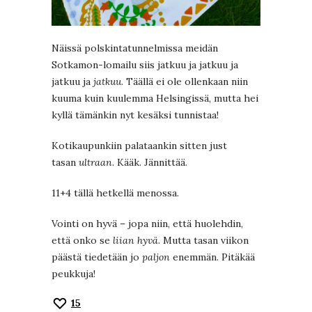
Näissä polskintatunnelmissa meidän
Sotkamon-lomailu siis jatkuu ja jatkuu ja
jatkuu ja
jatkuu
. Täällä ei ole ollenkaan niin
kuuma kuin kuulemma Helsingissä, mutta hei
kyllä tämänkin nyt kesäksi tunnistaa!
Kotikaupunkiin palataankin sitten just
tasan
ultraan
. Kääk. Jännittää.
11+4 tällä hetkellä menossa.
Vointi on hyvä – jopa niin, että huolehdin,
että onko se
liian hyvä.
Mutta tasan viikon
päästä tiedetään jo
paljon
enemmän. Pitäkää
peukkuja!
15