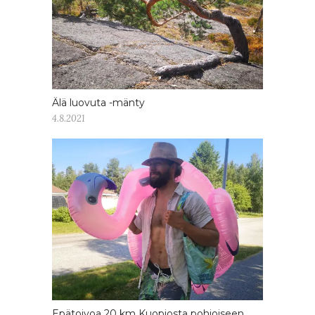
Älä luovuta -mänty
4.8.2021
Epätoivoa 20 km Kuopiosta pohjoiseen