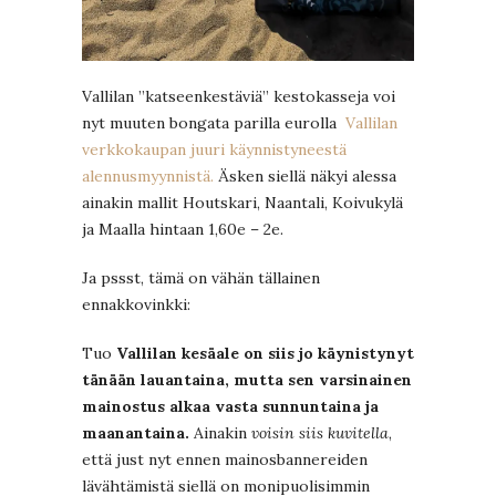
Vallilan ”katseenkestäviä” kestokasseja voi
nyt muuten bongata parilla eurolla
Vallilan
verkkokaupan juuri käynnistyneestä
alennusmyynnistä.
Äsken siellä näkyi alessa
ainakin mallit Houtskari, Naantali, Koivukylä
ja Maalla hintaan 1,60e – 2e.
Ja pssst, tämä on vähän tällainen
ennakkovinkki:
Tuo
Vallilan
kesäale on siis jo käynistynyt
tänään lauantaina, mutta sen varsinainen
mainostus alkaa vasta sunnuntaina ja
maanantaina.
Ainakin
voisin siis kuvitella
,
että just nyt ennen mainosbannereiden
lävähtämistä siellä on monipuolisimmin