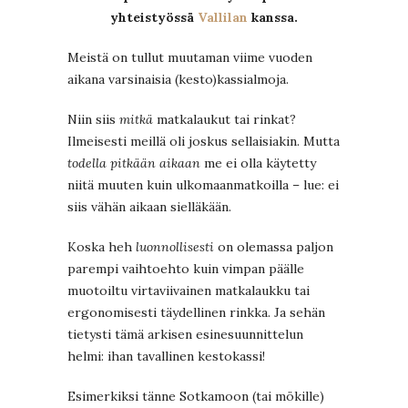
yhteistyössä
Vallilan
kanssa.
Meistä on tullut muutaman viime vuoden
aikana varsinaisia (kesto)kassialmoja.
Niin siis
mitkä
matkalaukut tai rinkat?
Ilmeisesti meillä oli joskus sellaisiakin. Mutta
todella pitkään aikaan
me ei olla käytetty
niitä muuten kuin ulkomaanmatkoilla – lue: ei
siis vähän aikaan sielläkään.
Koska heh
luonnollisesti
on olemassa paljon
parempi vaihtoehto kuin vimpan päälle
muotoiltu virtaviivainen matkalaukku tai
ergonomisesti täydellinen rinkka. Ja sehän
tietysti tämä arkisen esinesuunnittelun
helmi: ihan tavallinen kestokassi!
Esimerkiksi tänne Sotkamoon (tai mökille)