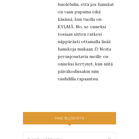
huolehdin, että jos hanskat
on vaan pupuina eikä
käsissä, kun tuolla on
KYLMÄ. No, se onneksi
tosiaan sitten ratkesi
näppärästi ottamalla lisää
hanskoja mukaan :D Noita
perusjoustavia meille on
onneksi kertynyt, kun niitä
päiväkodissakin niin
vauhdilla rapaantuu.
HAE BLOGISTA