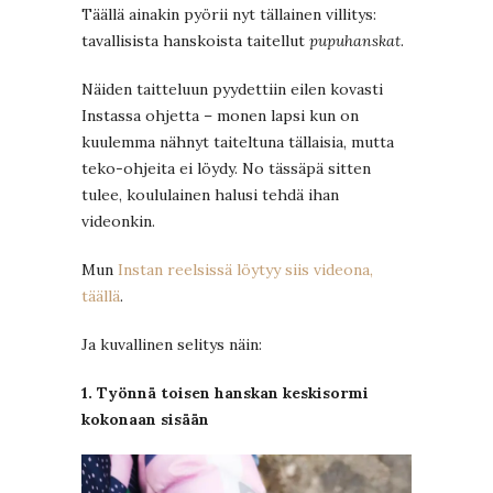
Täällä ainakin pyörii nyt tällainen villitys:
tavallisista hanskoista taitellut
pupuhanskat
.
Näiden taitteluun pyydettiin eilen kovasti
Instassa ohjetta – monen lapsi kun on
kuulemma nähnyt taiteltuna tällaisia, mutta
teko-ohjeita ei löydy. No tässäpä sitten
tulee, koululainen halusi tehdä ihan
videonkin.
Mun
Instan reelsissä löytyy siis videona,
täällä
.
Ja kuvallinen selitys näin:
1. Työnnä toisen hanskan keskisormi
kokonaan sisään