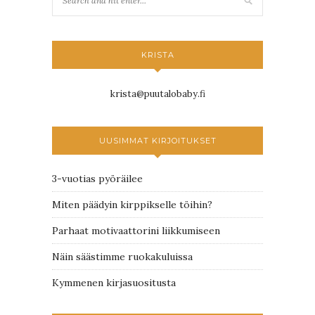
KRISTA
krista@puutalobaby.fi
UUSIMMAT KIRJOITUKSET
3-vuotias pyöräilee
Miten päädyin kirppikselle töihin?
Parhaat motivaattorini liikkumiseen
Näin säästimme ruokakuluissa
Kymmenen kirjasuositusta