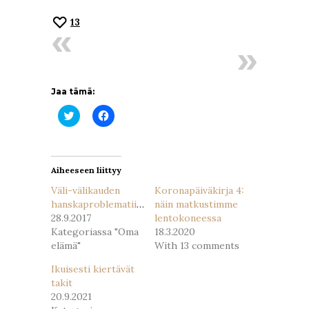
13
Jaa tämä:
Jaa
Jaa
Twitterissä(Avautuu
Facebookissa(Avautuu
uudessa
uudessa
ikkunassa)
ikkunassa)
Aiheeseen liittyy
Väli-välikauden
Koronapäiväkirja 4:
hanskaproblematiikkaa
näin matkustimme
28.9.2017
lentokoneessa
Kategoriassa "Oma
18.3.2020
elämä"
With 13 comments
Ikuisesti kiertävät
takit
20.9.2021