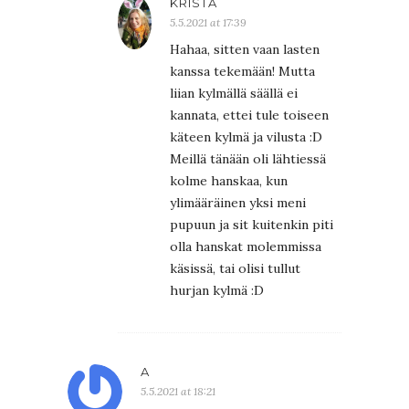
KRISTA
5.5.2021 at 17:39
Hahaa, sitten vaan lasten
kanssa tekemään! Mutta
liian kylmällä säällä ei
kannata, ettei tule toiseen
käteen kylmä ja vilusta :D
Meillä tänään oli lähtiessä
kolme hanskaa, kun
ylimääräinen yksi meni
pupuun ja sit kuitenkin piti
olla hanskat molemmissa
käsissä, tai olisi tullut
hurjan kylmä :D
A
5.5.2021 at 18:21