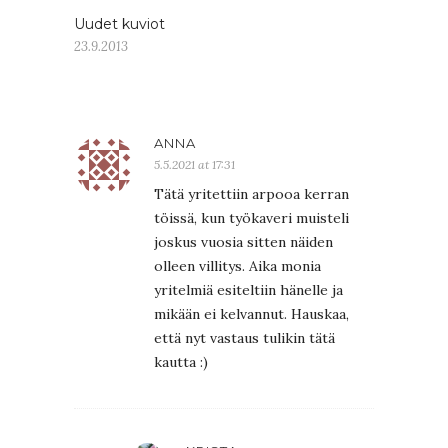
Uudet kuviot
23.9.2013
ANNA
5.5.2021 at 17:31
Tätä yritettiin arpooa kerran
töissä, kun työkaveri muisteli
joskus vuosia sitten näiden
olleen villitys. Aika monia
yritelmiä esiteltiin hänelle ja
mikään ei kelvannut. Hauskaa,
että nyt vastaus tulikin tätä
kautta :)