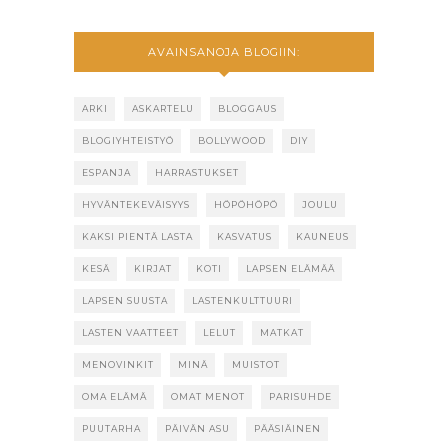
AVAINSANOJA BLOGIIN:
ARKI
ASKARTELU
BLOGGAUS
BLOGIYHTEISTYÖ
BOLLYWOOD
DIY
ESPANJA
HARRASTUKSET
HYVÄNTEKEVÄISYYS
HÖPÖHÖPÖ
JOULU
KAKSI PIENTÄ LASTA
KASVATUS
KAUNEUS
KESÄ
KIRJAT
KOTI
LAPSEN ELÄMÄÄ
LAPSEN SUUSTA
LASTENKULTTUURI
LASTEN VAATTEET
LELUT
MATKAT
MENOVINKIT
MINÄ
MUISTOT
OMA ELÄMÄ
OMAT MENOT
PARISUHDE
PUUTARHA
PÄIVÄN ASU
PÄÄSIÄINEN