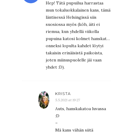
Hep! Tätä pupuilua harrastaa
mun tokaluokkalainen kans, tämä
läntisessä Helsingissä siis
suosiossa myös (köh, äiti ei
riemua, kun yhdellä viikolla
pupuina katosi kolmet hanskat…
onneksi lopulta kahdet löytyi
takaisin erinäisistä paikoista,
joten miinuspuolelle jäi vaan
yhdet :D).
KRISTA
5.5.2021 at 19:27
Auts, hanskakatoa luvassa
:D
–
Mä kans vähän siitä