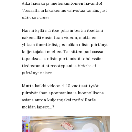
Aika hauska ja mielenkiintoinen havainto!
Toisaalta arkikokemus vahvistaa tämän:
just
näin se menee
.
Harmi kyllä mä itse pilasin testin itseltäni
näkemällä ensin tuon videon, mutta en
yhtään ihmettelisi, jos mäkin olisin piirtänyt
kuljettajaksi miehen. Tai sitten parhaassa
tapauksessa olisin piirtämistä tehdessäni
tiedostanut stereotypiani ja
tietoisesti
piirtänyt
naisen.
Mutta kaikki videon 4-10 vuotiaat tytöt
piirsivät ihan spontaanina ja luonnollisena
asiana auton kuljettajaksi tytön! Entäs
meidän lapset…?