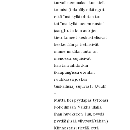
turvallisemmaksi, kun siellä
toimisi (teko)äly eikä egot,
että ”mä kyllä ohitan ton”
tai ”mä kyllä menen ensin”
(aargh). Ja kun autojen
tietokoneet keskustelisivat
keskenään ja tietäisivät,
minne mikäkin auto on
menossa, sujuisivat
kaistanvaihdotkin
(kaupungissa etenkin
ruuhkassa joskus
tuskallisia) sujuvasti. Uuuh!
–
Mutta hei pyydäpäs tyttöäsi
kokeilmaan! Vaikka illalla,
ihan huvikseen! Juu, pyydä
pyydä! (lisää yllytystä´tähän!)
Kiinnostaisi tietää, että