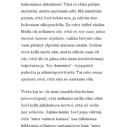
hakemassa akkulaturi. Tätä ei ehkä pitäisi
myöntää, mutta myönnän silti. Mä nimittäin
pyysin, että Joel tekisi sen, ja odotin itse
kokonaan ulkopuolella. En edes tullut sisään.
Mulla oli sellainen olo, että
en nyt vaan jaksa
mennä tuonne äijälään
, vaikka tietysti olisi
vaan pitänyt ylpeänä marssia sisään. Joskus
teen kyllä myös niin, mutta silloin vaan oli
olo, että äh en jaksa sitä (mun kuvittelemaa)
tuijotusta ja ”for dummies” -tyyppistä
puhetta ja silmienpyöritystä. Tai
edes omaa
ajatusta siitä
, että sitä se saattaisi olla.
Totta kai se oli mun ennakkokuvitelma
(stereotypia!), että millaista siellä olisi ollut.
Joel kyllä jälkikäteen kertoi, että
oli siellä
just sellaista
. Äijämeininki. Joel jopa väittää,
että ”mies vaimon kanssa” saa tällaisissa
liikkeissä erilaisen vastaanoton kuin ”mies