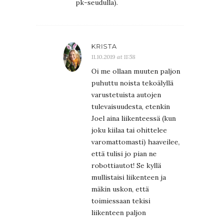
pk-seudulla).
KRISTA
11.10.2019 at 11:58
Oi me ollaan muuten paljon
puhuttu noista tekoälyllä
varustetuista autojen
tulevaisuudesta, etenkin
Joel aina liikenteessä (kun
joku kiilaa tai ohittelee
varomattomasti) haaveilee,
että tulisi jo pian ne
robottiautot! Se kyllä
mullistaisi liikenteen ja
mäkin uskon, että
toimiessaan tekisi
liikenteen paljon