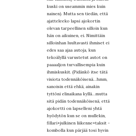
kuski on useammin mies kuin
nainen). Mutta sen tiedän, että
ajatteleeko lapsi ajokortin
olevan tarpeellinen silloin kun
hän on aikuinen, ei. Nimittäin
silloinhan luultavasti ihmiset ei
edes saa ajaa autoja, kun
tekoälyllä varustetut autot on
paaaaljon turvallisempia kuin
ihmiskuskit. (Pidänkö itse tätä
visiota todennäköisenä…hmm,
sanoisin että ehkä, ainakin
tyttöni elinaikana kyllä…mutta
sitä pidän todennäköisenä, että
ajokortti on lapselleni yhtä
hyödytön kun se on mullekin,
fillari+julkinen liikenne+taksit -
kombolla kun pärjää tosi hyvin