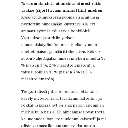
% suomalaisista aikuisista nimesi ratin
taakse (sijoittuvaan ammattiin) miehen.
Kyselytutkimuksessa suomalaisia aikuisia
pyydettiin nimeämään kuvitteellisia, eri
ammattiryhmää edustavia henkilöitä.
Vastaukset jaoteltiin yleisen
nimeämiskäytännön perusteella ryhmiin
miehet, naiset ja määrittelemätön. Rekka-
auton kuljettajaksi nimesi miehen nimeltä 95
% (naisen 3 %, 2 % määrittelemätön) ja
taksiautoilijan 91 % (naisen 7 % ja 2 %
määrittelemätön).
Tietysti tässä pitää huomioida, että tämä
kysely nivoutui tällä tavalla ammatteihin, ja
rekkakuskeissa nyt
on
aika paljon enemmän
miehiä kuin naisia. Eli nimeämiset ovat totta
kai menneet ihan ”totuudenmukaisesti” ja mä
olisin varmastikin antanut rekka-auton