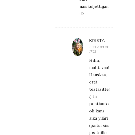
naiskuljettajan
:D
KRISTA
11.10.2019 at
17:21
Hihii,
mahtavaa!
Hauskaa,
että
testasitte!
:) Ja
postiauto
oli kans
aika ylläri
(paitsi siis
jos teille