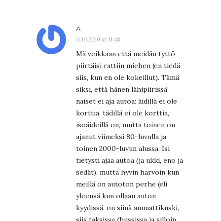
A
11.10.2019 at 11:48
Mä veikkaan että meidän tyttö
piirtäisi rattiin miehen (en tiedä
siis, kun en ole kokeillut). Tämä
siksi, että hänen lähipiirissä
naiset ei aja autoa: äidillä ei ole
korttia, tädillä ei ole korttia,
isoäideillä on, mutta toinen on
ajanut viimeksi 80-luvulla ja
toinen 2000-luvun alussa. Isi
tietysti ajaa autoa (ja ukki, eno ja
sedät), mutta hyvin harvoin kun
meillä on autoton perhe (eli
yleensä kun ollaan auton
kyydissä, on siinä ammattikuski,
siis taksissa/bussissa ja silloin