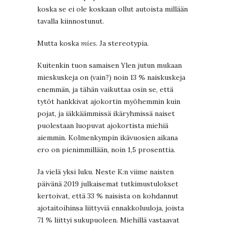
koska se ei ole koskaan ollut autoista millään
tavalla kiinnostunut.
Mutta koska
mies
. Ja stereotypia.
Kuitenkin tuon samaisen Ylen jutun mukaan
mieskuskeja on (vain?) noin 13 % naiskuskeja
enemmän, ja tähän vaikuttaa osin se, että
tytöt hankkivat ajokortin myöhemmin kuin
pojat, ja iäkkäämmissä ikäryhmissä naiset
puolestaan luopuvat ajokortista miehiä
aiemmin. Kolmenkympin ikävuosien aikana
ero on pienimmillään, noin 1,5 prosenttia.
Ja vielä yksi luku. Neste K:n viime naisten
päivänä 2019 julkaisemat tutkimustulokset
kertoivat, että 33 % naisista on kohdannut
ajotaitoihinsa liittyviä ennakkoluuloja, joista
71 % liittyi sukupuoleen. Miehillä vastaavat