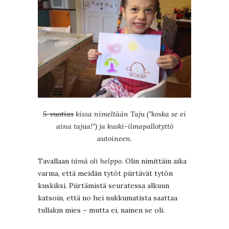
5-vuotias
kissa nimeltään Taju (”koska se ei
aina tajua!”) ja kuski-ilmapallotyttö
autoineen.
Tavallaan
tämä oli helppo
. Olin nimittäin aika
varma, että meidän tytöt piirtävät tytön
kuskiksi. Piirtämistä seuratessa alkuun
katsoin, että no hei nukkumatista saattaa
tullakin mies – mutta ei, nainen se oli.