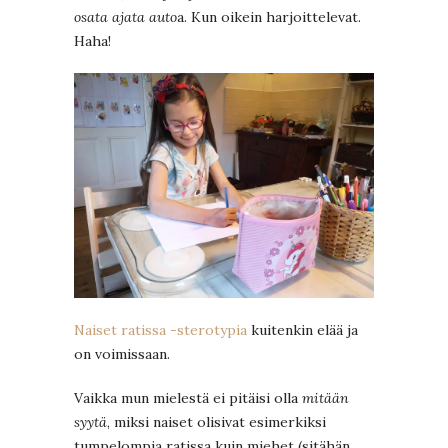
osata ajata auto
a. Kun oikein harjoittelevat.
Haha!
Naiset ratissa -sterotypia
kuitenkin elää ja
on voimissaan.
Vaikka mun mielestä ei pitäisi olla
mitään
syytä
, miksi naiset olisivat esimerkiksi
tumpelompia ratissa kuin miehet (sitähän