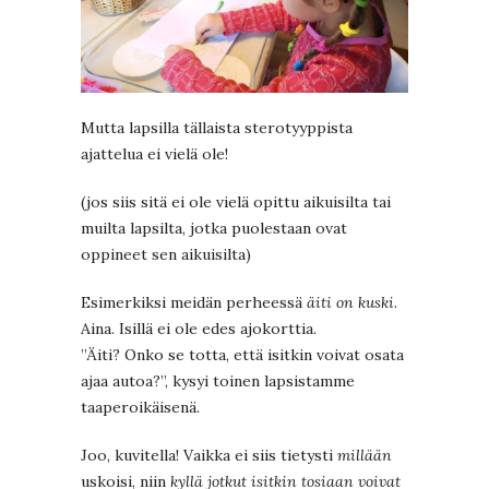
Mutta lapsilla tällaista sterotyyppista
ajattelua ei vielä ole!
(jos siis sitä ei ole vielä opittu aikuisilta tai
muilta lapsilta, jotka puolestaan ovat
oppineet sen aikuisilta)
Esimerkiksi meidän perheessä
äiti on kuski
.
Aina. Isillä ei ole edes ajokorttia.
”Äiti? Onko se totta, että isitkin voivat osata
ajaa autoa?”, kysyi toinen lapsistamme
taaperoikäisenä.
Joo, kuvitella! Vaikka ei siis tietysti
millään
uskoisi, niin
kyllä jotkut isitkin tosiaan voivat