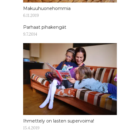
Makuuhuonehommia
6.11.2019
Parhaat pihakengät
9.7.2014
Ihmettely on lasten supervoima!
15.4.2019