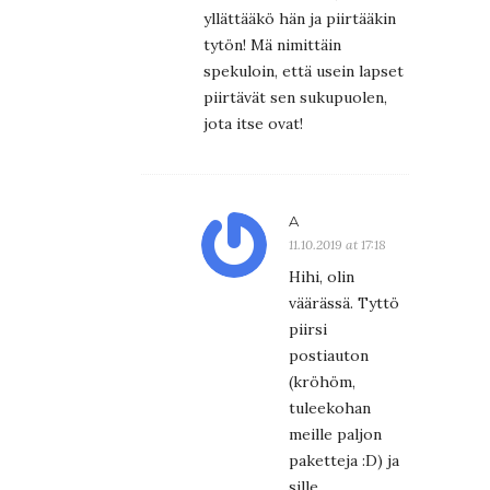
yllättääkö hän ja piirtääkin
tytön! Mä nimittäin
spekuloin, että usein lapset
piirtävät sen sukupuolen,
jota itse ovat!
A
11.10.2019 at 17:18
Hihi, olin
väärässä. Tyttö
piirsi
postiauton
(kröhöm,
tuleekohan
meille paljon
paketteja :D) ja
sille