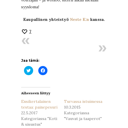
voittajan – ja wohoo, sitten alkaa meidän
syysloma!
Kaupallinen yhteistyö
Neste K:n
kanssa.
7
Jaa tämä:
Jaa
Jaa
Twitterissä(Avautuu
Facebookissa(Avautuu
uudessa
uudessa
ikkunassa)
ikkunassa)
Aiheeseen liittyy
Ensikertalainen
Turvassa istuimessa
testaa: painepesuri
10.3.2015
22.5.2017
Kategoriassa
Kategoriassa "Koti
"Vauvat ja taaperot"
& sisustus"