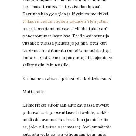
tuo ”naiset ratissa” -tokaisu kai kuvaa).
Käytin vähän googlea ja löysin esimerkiksi
tällaisen reilun vuoden takaisen Ylen jutun
,
jossa kerrotaan miesten ”yliedustuksesta”
onnettomuustilastoissa. Trafin asiantuntija
vitsailee tuossa jutussa jopa niin, että kun
kuolemaan johtaneita onnettomuustilastoja
katsoo, olisi varmaan parempi, että ajaminen
sallittaisiin vain naisille.
Eli ”nainen ratissa” pitäisi olla kohteliaisuus!
Mutta silti:
Esimerkiksi aikoinaan autokaupassa myyjät
puhuivat sataprosenttisesti Joelille, vaikka
minä olin avannut keskustelun (ja minä olin
se, joka oli autoa ostamassa). Joel ymmärtää
autoista vielä paljon vähemmän kuin minä,