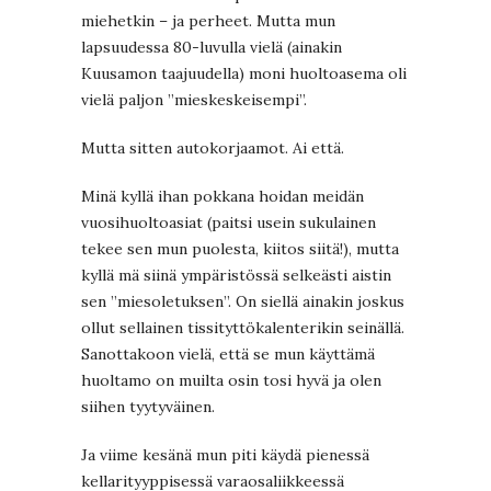
miehetkin – ja perheet. Mutta mun
lapsuudessa 80-luvulla vielä (ainakin
Kuusamon taajuudella) moni huoltoasema oli
vielä paljon ”mieskeskeisempi”.
Mutta sitten autokorjaamot. Ai että.
Minä kyllä ihan pokkana hoidan meidän
vuosihuoltoasiat (paitsi usein sukulainen
tekee sen mun puolesta, kiitos siitä!), mutta
kyllä mä siinä ympäristössä selkeästi aistin
sen ”miesoletuksen”. On siellä ainakin joskus
ollut sellainen tissityttökalenterikin seinällä.
Sanottakoon vielä, että se mun käyttämä
huoltamo on muilta osin tosi hyvä ja olen
siihen tyytyväinen.
Ja viime kesänä mun piti käydä pienessä
kellarityyppisessä varaosaliikkeessä