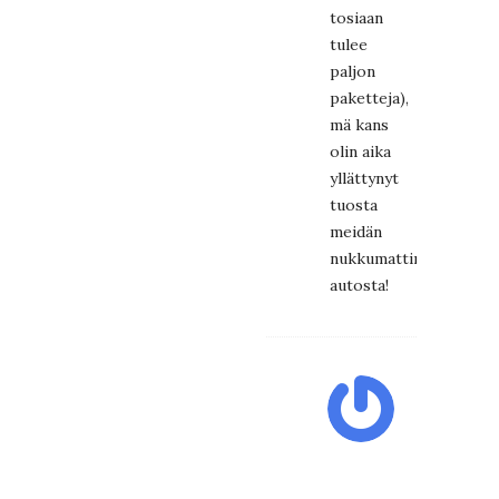
tosiaan
tulee
paljon
paketteja),
mä kans
olin aika
yllättynyt
tuosta
meidän
nukkumattimaijan
autosta!
A
11.10.2019
at
18:42
Hän