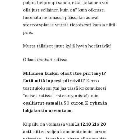
paljon helpompi sanoa, että ”jokainen voi
olla just sellainen kuin on” kuin oikeasti
huomata ne omassa päässäkin asuvat
stereotypiat ja yrittää tietoisesti karsia niitä
pois.
Mutta tällaiset jutut kyllä hyvin herättävät!
Ollaan
ihmisiä
ratissa.
Millaisen kuskin olisit itse piirtänyt?
Entä mitä lapsesi piirsivät?
Kerro
testituloksesi (tai jaa tässä kokemuksesi
”naiset ratissa” -sterotypoista!), niin
osallistut samalla 50 euron K-ryhmän
lahjakortin arvontaan
.
Kilpailu on voimassa vain
la 12.10 klo 20
asti
, sitten suljen kommentoinnin, arvon