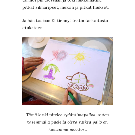
tarinoi piirtäessään ja teki nukkumatille
pitkät silmäripset, mekon ja pitkät hiukset.
Ja hän tosiaan EI tiennyt testin tarkoitusta
etukäteen.
Tämä kuski pitelee sydänilmapalloa. Auton
vasemmalla puolella oleva ruskea pallo on
kuulemma moottori.