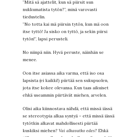
”Mitä sä ajattelit, kun sä piirsit sun
nukkumatista tytön?”, minä varovasti
tiedustelin.
”No totta kai mä piirsin tytön, kun mä oon
itse tyttö! Ja sisko on tyttö, ja sekin piirsi
tytön!”, lapsi perusteli.
No niinpä niin. Hyvä peruste, näinhän se
menee.
Oon itse asiassa aika varma, että iso osa
lapsista (ei kaikki!) piirtää sen sukupuolen,
jota itse kokee olevansa. Kun taas aikuiset
ehkä useammin piirtävät miehen, arvelen.
Olisi aika kiinnostava nähdä, että missä iässä
se stereotypia alkaa syntyä – että missä iässä
tytötkin alkavat mahdollisesti piirtää
kuskiksi miehen?
Vai alkavatko edes?
Ehkä