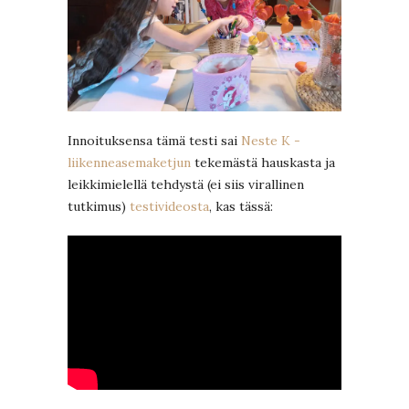
Innoituksensa tämä testi sai
Neste K -
liikenneasemaketjun
tekemästä hauskasta ja
leikkimielellä tehdystä (ei siis virallinen
tutkimus)
testivideosta
, kas tässä: