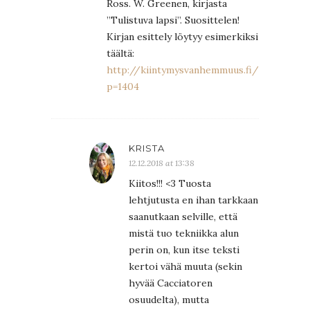
Ross. W. Greenen, kirjasta
”Tulistuva lapsi”. Suosittelen!
Kirjan esittely löytyy esimerkiksi
täältä:
http://kiintymysvanhemmuus.fi/?
p=1404
KRISTA
12.12.2018 at 13:38
Kiitos!!! <3 Tuosta
lehtjutusta en ihan tarkkaan
saanutkaan selville, että
mistä tuo tekniikka alun
perin on, kun itse teksti
kertoi vähä muuta (sekin
hyvää Cacciatoren
osuudelta), mutta