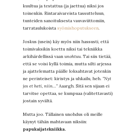
kuultua ja testattua (ja jaettua) niksi jos
toinenkin. Rintaraivareista tassutteluun,
tunteiden sanoituksesta vauvaviittomiin,
tarrataulukoista
syömishoputukseen
.
Joskus (usein) käy myös niin hassusti, että
toimivaksikin koettu niksi tai tekniikka
arkihärdellissä vaan
unohtuu
. Tai siis tietää,
että se voisi kyllä toimia, mutta silti arjessa
ja ajattelematta päälle loksahtavat jotenkin
ne perinteiset: kiristys ja uhkailu, heh.
”Nyt
jos et heti, niin…”
Aaargh. Sitä sen sijaan ei
tarvitse opettaa, se kumpuaa (valitettavasti)
jostain syvältä.
Mutta joo. Tällainen unohdus oli meille
käynyt tähän mahtavaan niksiin:
papukaijatekniikka.