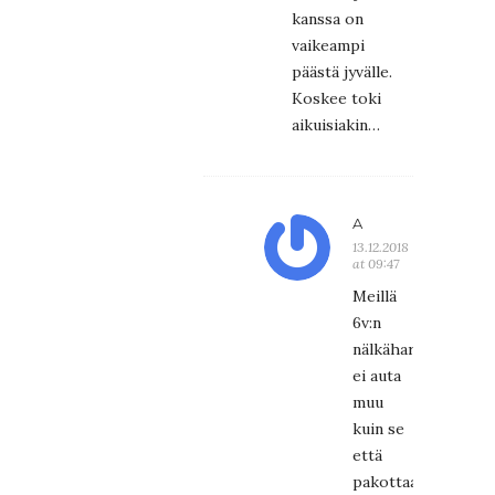
kanssa on
vaikeampi
päästä jyvälle.
Koskee toki
aikuisiakin…
A
13.12.2018
at 09:47
Meillä
6v:n
nälkäharmitukseen
ei auta
muu
kuin se
että
pakottaa(*)