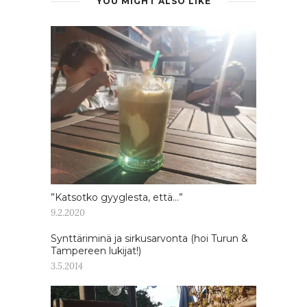
YOU MIGHT ALSO LIKE
”Katsotko gyyglesta, että…”
9.2.2020
Synttäriminä ja sirkusarvonta (hoi Turun &
Tampereen lukijat!)
3.5.2014