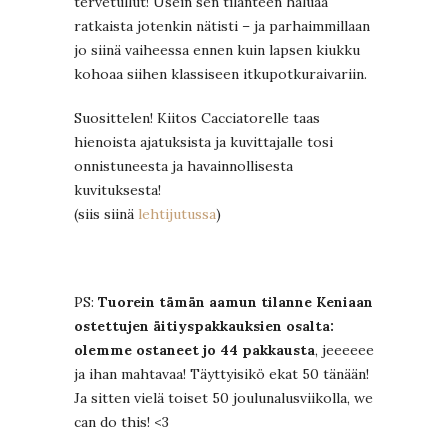
tervetullut! Usein sen tilanteen haluaa
ratkaista jotenkin nätisti – ja parhaimmillaan
jo siinä vaiheessa ennen kuin lapsen kiukku
kohoaa siihen klassiseen itkupotkuraivariin.
Suosittelen! Kiitos Cacciatorelle taas
hienoista ajatuksista ja kuvittajalle tosi
onnistuneesta ja havainnollisesta
kuvituksesta!
(siis siinä
lehtijutussa
)
PS:
Tuorein tämän aamun tilanne Keniaan
ostettujen äitiyspakkauksien osalta:
olemme ostaneet jo 44 pakkausta
, jeeeeee
ja ihan mahtavaa! Täyttyisikö ekat 50 tänään!
Ja sitten vielä toiset 50 joulunalusviikolla, we
can do this! <3