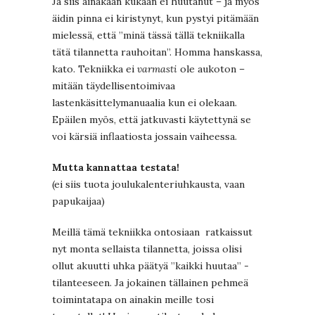
Ja siis ainakaan kukaan ei huutanut – ja myös
äidin pinna ei kiristynyt, kun pystyi pitämään
mielessä, että ”minä tässä tällä tekniikalla
tätä tilannetta rauhoitan”. Homma hanskassa,
kato. Tekniikka ei
varmasti
ole aukoton –
mitään täydellisentoimivaa
lastenkäsittelymanuaalia kun ei olekaan.
Epäilen myös, että jatkuvasti käytettynä se
voi kärsiä inflaatiosta jossain vaiheessa.
Mutta kannattaa testata!
(ei siis tuota joulukalenteriuhkausta, vaan
papukaijaa)
Meillä tämä tekniikka ontosiaan ratkaissut
nyt monta sellaista tilannetta, joissa olisi
ollut akuutti uhka päätyä ”kaikki huutaa” -
tilanteeseen. Ja jokainen tällainen pehmeä
toimintatapa on ainakin meille tosi