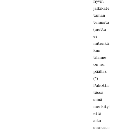
hyvin
jälkikäteen
tämän
tunnistaa
(mutta
ei
mitenkään
kun
tilanne
on ns.
päällä).
(*)
Pakottaa
tässä
siinä
merkityksessä
että
aika
suorasanaisesti