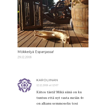
Mökkeilyä Espanjassa!
29.12.2018
KAROLIINAN
12.12.2018 at 12:07
Kiitos tästä! Mikä siinä on ku
tuntuu että nyt vasta meiän 4v
on alkanu semmoseks tosi