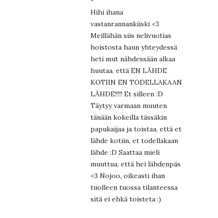
-
Hihi ihana
vastanrannankiiski <3
Meillähän siis nelivuotias
hoistosta haun yhteydessä
heti mut nähdessään alkaa
huutaa, että EN LÄHDE
KOTIIN EN TODELLAKAAN
LÄHDE!!!!! Et silleen :D
Täytyy varmaan muuten
tänään kokeilla tässäkin
papukaijaa ja toistaa, että et
lähde kotiin, et todellakaan
lähde :D Saattaa mieli
muuttua, että hei lähdenpäs
<3 Nojoo, oikeasti ihan
tuolleen tuossa tilanteessa
sitä ei ehkä toisteta :)