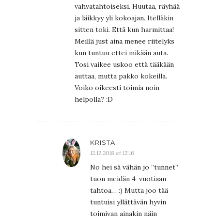
vahvatahtoiseksi. Huutaa, räyhää
ja läikkyy yli kokoajan. Itelläkin
sitten toki. Että kun harmittaa!
Meillä just aina menee riitelyks
kun tuntuu ettei mikään auta.
Tosi vaikee uskoo että tääkään
auttaa, mutta pakko kokeilla.
Voiko oikeesti toimia noin
helpolla? :D
KRISTA
12.12.2018 at 12:16
No hei sä vähän jo ”tunnet”
tuon meidän 4-vuotiaan
tahtoa… :) Mutta joo tää
tuntuisi yllättävän hyvin
toimivan ainakin näin