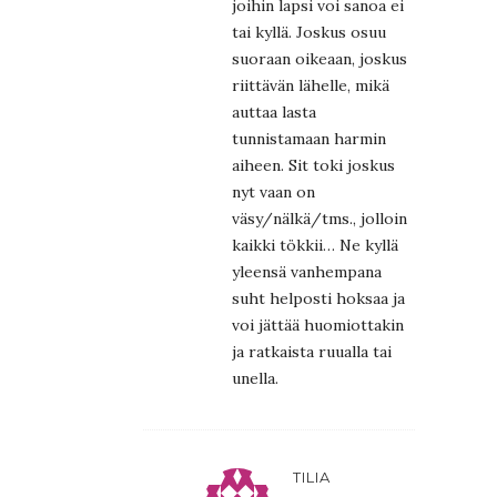
joihin lapsi voi sanoa ei
tai kyllä. Joskus osuu
suoraan oikeaan, joskus
riittävän lähelle, mikä
auttaa lasta
tunnistamaan harmin
aiheen. Sit toki joskus
nyt vaan on
väsy/nälkä/tms., jolloin
kaikki tökkii… Ne kyllä
yleensä vanhempana
suht helposti hoksaa ja
voi jättää huomiottakin
ja ratkaista ruualla tai
unella.
TILIA