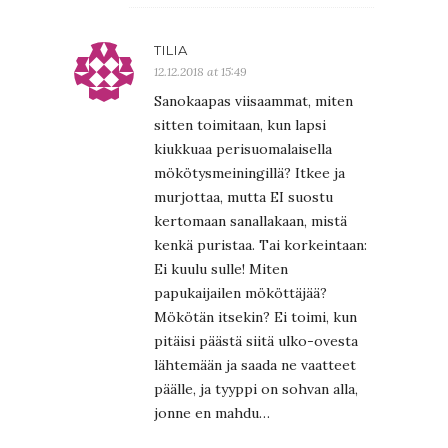
TILIA
12.12.2018 at 15:49
Sanokaapas viisaammat, miten
sitten toimitaan, kun lapsi
kiukkuaa perisuomalaisella
mökötysmeiningillä? Itkee ja
murjottaa, mutta EI suostu
kertomaan sanallakaan, mistä
kenkä puristaa. Tai korkeintaan:
Ei kuulu sulle! Miten
papukaijailen mököttäjää?
Mökötän itsekin? Ei toimi, kun
pitäisi päästä siitä ulko-ovesta
lähtemään ja saada ne vaatteet
päälle, ja tyyppi on sohvan alla,
jonne en mahdu…