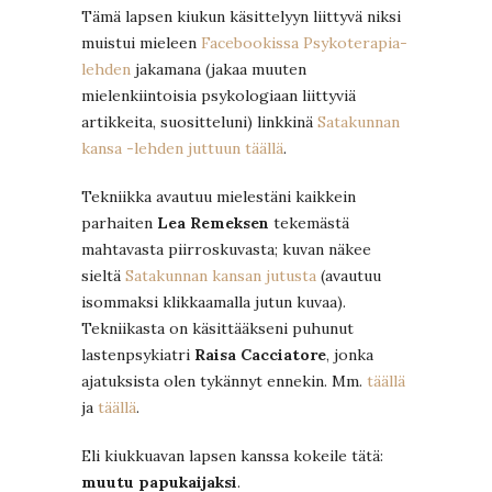
Tämä lapsen kiukun käsittelyyn liittyvä niksi
muistui mieleen
Facebookissa Psykoterapia-
lehden
jakamana (jakaa muuten
mielenkiintoisia psykologiaan liittyviä
artikkeita, suositteluni) linkkinä
Satakunnan
kansa -lehden juttuun täällä
.
Tekniikka avautuu mielestäni kaikkein
parhaiten
Lea Remeksen
tekemästä
mahtavasta piirroskuvasta; kuvan näkee
sieltä
Satakunnan kansan jutusta
(avautuu
isommaksi klikkaamalla jutun kuvaa).
Tekniikasta on käsittääkseni puhunut
lastenpsykiatri
Raisa Cacciatore
, jonka
ajatuksista olen tykännyt ennekin. Mm.
täällä
ja
täällä
.
Eli kiukkuavan lapsen kanssa kokeile tätä:
muutu papukaijaksi
.