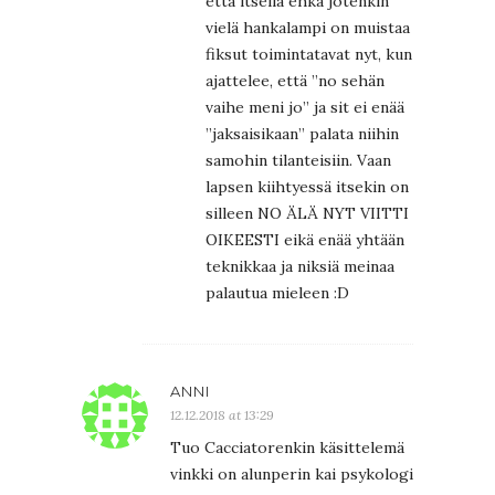
että itsellä ehkä jotenkin
vielä hankalampi on muistaa
fiksut toimintatavat nyt, kun
ajattelee, että ”no sehän
vaihe meni jo” ja sit ei enää
”jaksaisikaan” palata niihin
samohin tilanteisiin. Vaan
lapsen kiihtyessä itsekin on
silleen NO ÄLÄ NYT VIITTI
OIKEESTI eikä enää yhtään
teknikkaa ja niksiä meinaa
palautua mieleen :D
ANNI
12.12.2018 at 13:29
Tuo Cacciatorenkin käsittelemä
vinkki on alunperin kai psykologi