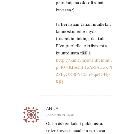
papukaijana olo oli siinä
kuvassa :)
-
Ja hei lisään tähän muillekin
kiinnostuneille myös
toisenkin linkin, joka tuli
FB:n puolelle. Aktiivisesta
kuuntelusta täällä:
http://kiintymysvanhemmuus.fi/?
p=1071&fbclid=IwAR1AUzKPRzB2KjAW
ZShyUE79FrIXafe9qa4GHj-
KjQ
ANNA
12.12.2018 at 14:38
Ostin äsken kaksi pakkausta.
toivottavasti saadaan iso kasa