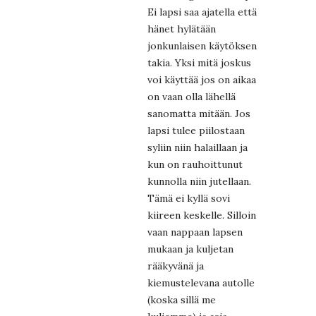
Ei lapsi saa ajatella että
hänet hylätään
jonkunlaisen käytöksen
takia. Yksi mitä joskus
voi käyttää jos on aikaa
on vaan olla lähellä
sanomatta mitään. Jos
lapsi tulee piilostaan
syliin niin halaillaan ja
kun on rauhoittunut
kunnolla niin jutellaan.
Tämä ei kyllä sovi
kiireen keskelle. Silloin
vaan nappaan lapsen
mukaan ja kuljetan
rääkyvänä ja
kiemustelevana autolle
(koska sillä me