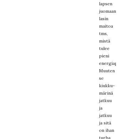
lapsen
juomaan
lasin
maitoa
tms,
mistä
tulee
pieni
energiapiikki.
Muuten
se
kiukku-
märinä
jatkuu
ja
jatkuu
ja sitä
on ihan
turha