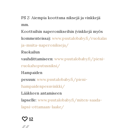
PS 2: Aiempia koottuna niksejä ja vinkkejä
mm.
Koottuihin naperonikseihin (vinkkejä myös
kommenteissa):
www.puutalobaby.fi/ruokalaulu-
ja-muita-naperonikseja/
Ruokailun
vauhdittamiseen:
www.puutalobaby.fi/pieni-
ruokahoputusniksi/
Hampaiden
pesuun:
www.puutalobaby.fi/pieni-
hampaidenpesuvinkki/
Lääkkeen antamiseen
lapselle:
www.puutalobaby.fi/miten-saada-
lapsi-ottamaan-laake/
12