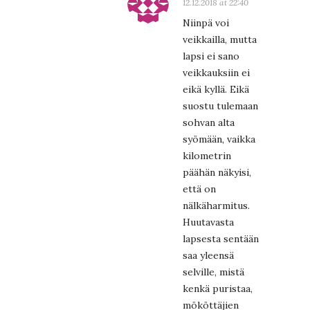
12.12.2018 at 22:40
Niinpä voi
veikkailla, mutta
lapsi ei sano
veikkauksiin ei
eikä kyllä. Eikä
suostu tulemaan
sohvan alta
syömään, vaikka
kilometrin
päähän näkyisi,
että on
nälkäharmitus.
Huutavasta
lapsesta sentään
saa yleensä
selville, mistä
kenkä puristaa,
mököttäjien