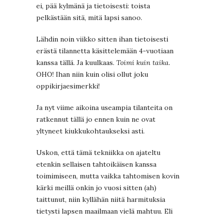
ei, pää kylmänä ja tietoisesti: toista
pelkästään sitä, mitä lapsi sanoo.
Lähdin noin viikko sitten ihan tietoisesti
erästä tilannetta käsittelemään 4-vuotiaan
kanssa tällä. Ja kuulkaas.
Toimi kuin taika.
OHO! Ihan niin kuin olisi ollut joku
oppikirjaesimerkki!
Ja nyt viime aikoina useampia tilanteita on
ratkennut tällä jo ennen kuin ne ovat
yltyneet kiukkukohtaukseksi asti.
Uskon, että tämä tekniikka on ajateltu
etenkin sellaisen tahtoikäisen kanssa
toimimiseen, mutta vaikka tahtomisen kovin
kärki meillä onkin jo vuosi sitten (ah)
taittunut, niin kyllähän niitä harmituksia
tietysti lapsen maailmaan vielä mahtuu. Eli