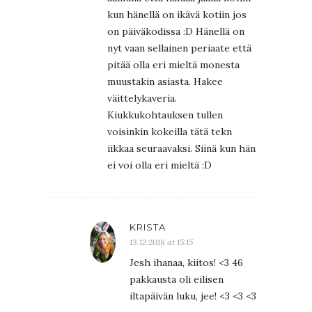
kun hänellä on ikävä kotiin jos
on päiväkodissa :D Hänellä on
nyt vaan sellainen periaate että
pitää olla eri mieltä monesta
muustakin asiasta. Hakee
väittelykaveria.
Kiukkukohtauksen tullen
voisinkin kokeilla tätä tekn
iikkaa seuraavaksi. Siinä kun hän
ei voi olla eri mieltä :D
KRISTA
13.12.2018 at 15:15
Jesh ihanaa, kiitos! <3 46
pakkausta oli eilisen
iltapäivän luku, jee! <3 <3 <3