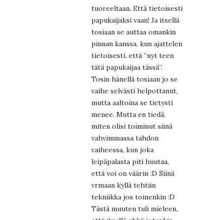
tuoreeltaan. Että tietoisesti
papukaijaksi vaan! Ja itsellä
tosiaan se auttaa omankin
pinnan kanssa, kun ajattelen
tietoisesti, että ”nyt teen
tätä papukaijaa tässä”.
Tosin hänellä tosiaan jo se
vaihe selvästi helpottanut,
mutta aaltoina se tietysti
menee. Mutta en tiedä,
miten olisi toiminut siinä
vahvimmassa tahdon
vaiheessa, kun joka
leipäpalasta piti huutaa,
että voi on väärin :D Siinä
vrmaan kyllä tehtiin
tekniikka jos toinenkin :D
Tästä muuten tuli mieleen,