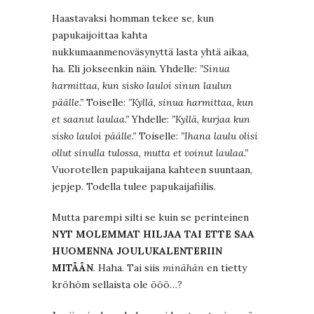
Haastavaksi homman tekee se, kun
papukaijoittaa kahta
nukkumaanmenoväsynyttä lasta yhtä aikaa,
ha. Eli jokseenkin näin. Yhdelle:
”Sinua
harmittaa, kun sisko lauloi sinun laulun
päälle.”
Toiselle:
”Kyllä, sinua harmittaa, kun
et saanut laulaa.”
Yhdelle:
”Kyllä, kurjaa kun
sisko lauloi päälle.”
Toiselle:
”Ihana laulu olisi
ollut sinulla tulossa, mutta et voinut laulaa.”
Vuorotellen papukaijana kahteen suuntaan,
jepjep. Todella tulee papukaijafiilis.
Mutta parempi silti se kuin se perinteinen
NYT MOLEMMAT HILJAA TAI ETTE SAA
HUOMENNA JOULUKALENTERIIN
MITÄÄN
. Haha. Tai siis
minähän
en tietty
kröhöm sellaista ole ööö…?