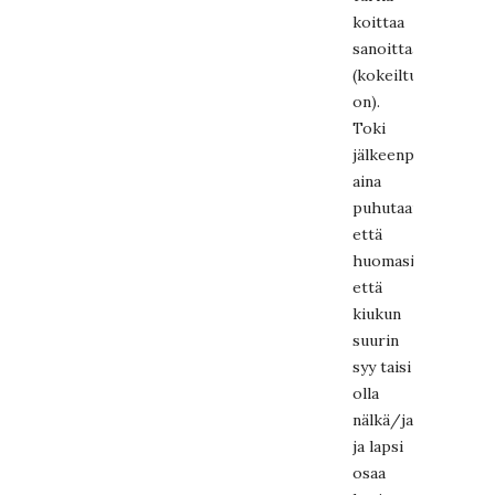
koittaa
sanoittaa
(kokeiltu
on).
Toki
jälkeenpäin
aina
puhutaan,
että
huomasitkos
että
kiukun
suurin
syy taisi
olla
nälkä/jano
ja lapsi
osaa