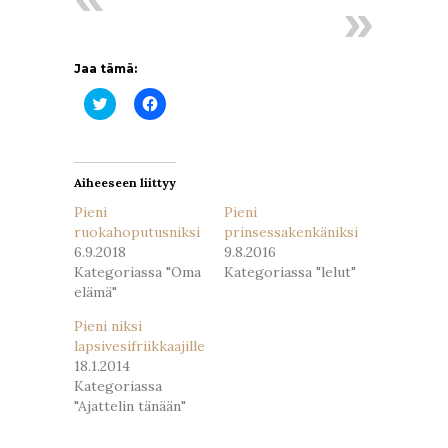
Jaa tämä:
Jaa
Jaa
Twitterissä(Avautuu
Facebookissa(Avautuu
uudessa
uudessa
ikkunassa)
ikkunassa)
Aiheeseen liittyy
Pieni
Pieni
ruokahoputusniksi
prinsessakenkäniksi
6.9.2018
9.8.2016
Kategoriassa "Oma
Kategoriassa "lelut"
elämä"
Pieni niksi
lapsivesifriikkaajille
18.1.2014
Kategoriassa
"Ajattelin tänään"