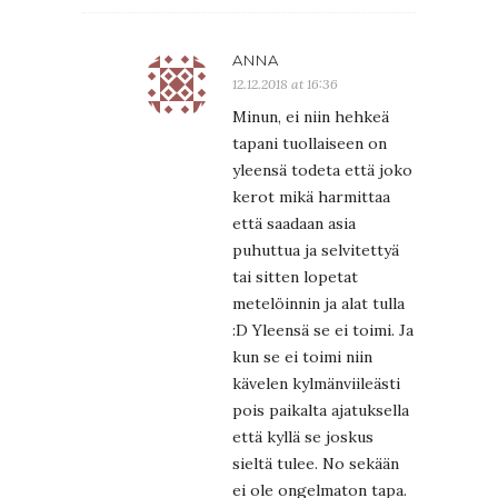
ANNA
12.12.2018 at 16:36
Minun, ei niin hehkeä
tapani tuollaiseen on
yleensä todeta että joko
kerot mikä harmittaa
että saadaan asia
puhuttua ja selvitettyä
tai sitten lopetat
metelöinnin ja alat tulla
:D Yleensä se ei toimi. Ja
kun se ei toimi niin
kävelen kylmänviileästi
pois paikalta ajatuksella
että kyllä se joskus
sieltä tulee. No sekään
ei ole ongelmaton tapa.