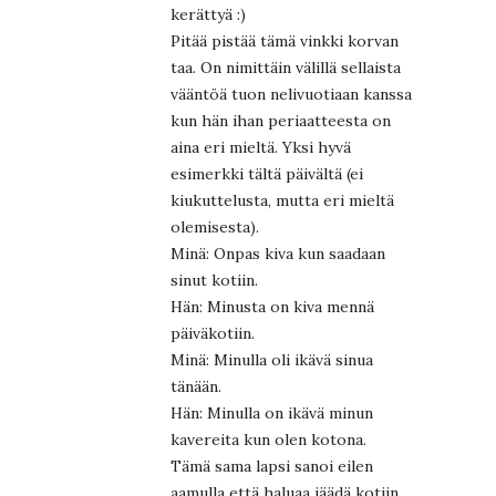
kerättyä :)
Pitää pistää tämä vinkki korvan
taa. On nimittäin välillä sellaista
vääntöä tuon nelivuotiaan kanssa
kun hän ihan periaatteesta on
aina eri mieltä. Yksi hyvä
esimerkki tältä päivältä (ei
kiukuttelusta, mutta eri mieltä
olemisesta).
Minä: Onpas kiva kun saadaan
sinut kotiin.
Hän: Minusta on kiva mennä
päiväkotiin.
Minä: Minulla oli ikävä sinua
tänään.
Hän: Minulla on ikävä minun
kavereita kun olen kotona.
Tämä sama lapsi sanoi eilen
aamulla että haluaa jäädä kotiin