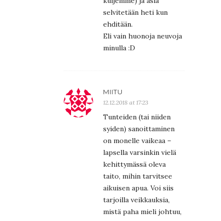
kuljemme) ja asia
selvitetään heti kun
ehditään.
Eli vain huonoja neuvoja
minulla :D
MIITU
12.12.2018 at 17:23
Tunteiden (tai niiden
syiden) sanoittaminen
on monelle vaikeaa –
lapsella varsinkin vielä
kehittymässä oleva
taito, mihin tarvitsee
aikuisen apua. Voi siis
tarjoilla veikkauksia,
mistä paha mieli johtuu,